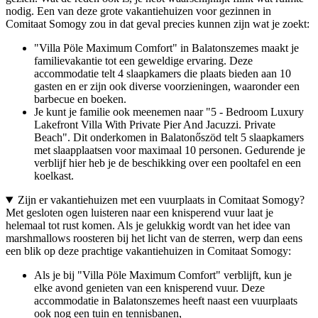
nodig. Een van deze grote vakantiehuizen voor gezinnen in
Comitaat Somogy zou in dat geval precies kunnen zijn wat je zoekt:
"Villa Pöle Maximum Comfort" in Balatonszemes maakt je
familievakantie tot een geweldige ervaring. Deze
accommodatie telt 4 slaapkamers die plaats bieden aan 10
gasten en er zijn ook diverse voorzieningen, waaronder een
barbecue en boeken.
Je kunt je familie ook meenemen naar "5 - Bedroom Luxury
Lakefront Villa With Private Pier And Jacuzzi. Private
Beach". Dit onderkomen in Balatonőszöd telt 5 slaapkamers
met slaapplaatsen voor maximaal 10 personen. Gedurende je
verblijf hier heb je de beschikking over een pooltafel en een
koelkast.
Zijn er vakantiehuizen met een vuurplaats in Comitaat Somogy?
Met gesloten ogen luisteren naar een knisperend vuur laat je
helemaal tot rust komen. Als je gelukkig wordt van het idee van
marshmallows roosteren bij het licht van de sterren, werp dan eens
een blik op deze prachtige vakantiehuizen in Comitaat Somogy:
Als je bij "Villa Pöle Maximum Comfort" verblijft, kun je
elke avond genieten van een knisperend vuur. Deze
accommodatie in Balatonszemes heeft naast een vuurplaats
ook nog een tuin en tennisbanen,