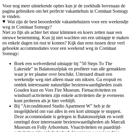
Voor nog meer uitstekende opties kun je de zoekbalk bovenaan de
pagina gebruiken om het perfecte vakantiehuis in Comitaat Somogy
te vinden.
Wat zijn de best beoordeelde vakantiehuizen voor een weekendje
weg in Comitaat Somogy?
Niet zo fijn als achter het stuur klimmen en koers zetten naar een
nieuwe bestemming. Kun jij niet wachten om een uitstapje te maken
en enkele dagen tot rust te komen? Kijk dan eens tussen deze veel
geboekte accommodaties voor een weekend weg in Comitaat
Somogy:
Boek een welverdiend uitstapje bij "50 Steps To The
Lakeside" in Balatonszéplak en profiteer van alle gemakken
waar je ter plaatse over beschikt. Uiteraard draait een
weekendje weg niet alleen maar om niksen. Ga eropuit en
ontdek interessante natuurlijke bezienswaardigheden zoals
Gouden kust en Vors Fire Museum. Fietsactiviteiten en
windsurf-activiteiten zijn enkele activiteiten die je eveneens
kunt proberen als je hier verblijft.
Bij "Airconditioned Studio Apartment W" heb je de
mogelijkheid om van alles in een kort uitstapje te stoppen.
Deze accommodatie is gelegen in Balatonszéplak en wordt
omringd door interessante bezienswaardigheden als Marcali
Museum en Folly Arboretum. Visactiviteiten en paardrijd-