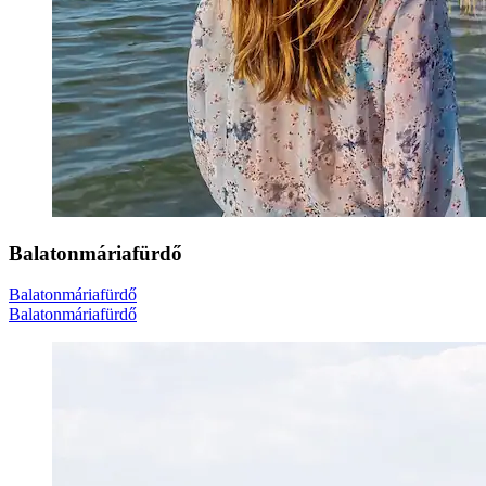
Balatonmáriafürdő
Balatonmáriafürdő
Balatonmáriafürdő