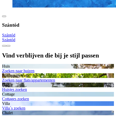
Szántód
Szántód
Szántód
Vind verblijven die bij je stijl passen
Huis
Zoeken naar huizen
Flat/appartement
Zoeken naar flats/appartementen
Huisje
Huisjes zoeken
Cottage
Cottages zoeken
Villa
Villa´s zoeken
Chalet