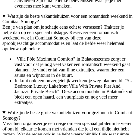
activiteiten zijn enkele leuke belevenissen waar je je hier
eveneens mee kunt vermaken.
Wat zijn de beste vakantiehuizen voor een romantisch weekend in
Comitaat Somogy?
Ben je van plan om je schatje eens echt te verrassen? Trakteer je
liefje dan op een speciaal uitstapje. Reserveer een romantisch
weekend weg in Comitaat Somogy bij een van deze
sprookjesachtige accommodaties en laat de liefde weer helemaal
opnieuw opbloeien:
"Villa Pöle Maximum Comfort" in Balatonszemes zorgt er
vast voor dat je nog veel vaker een romantisch weekend gaat
plannen. Je vindt er tal van fijne extraatjes, waaronder een
sauna en wijntours in de buurt.
Je kunt ook een onvergetelijk weekendje weg plannen bij "5 -
Bedroom Luxury Lakefront Villa With Private Pier And
Jacuzzi. Private Beach". Deze accommodatie in Balatonőszöd
biedt een open haard, een vuurplaats en nog veel meer
extraatjes.
Wat zijn de beste grote vakantiehuizen voor gezinnen in Comitaat
Somogy?
Misschien organiseer je een reisje om een speciaal jubileum te vieren
of om bij elkaar te komen met vrienden die je al een tijdje niet hebt
gezien. Wat de reden ook is, je hebt waarschijnlijk flink wat ruimte