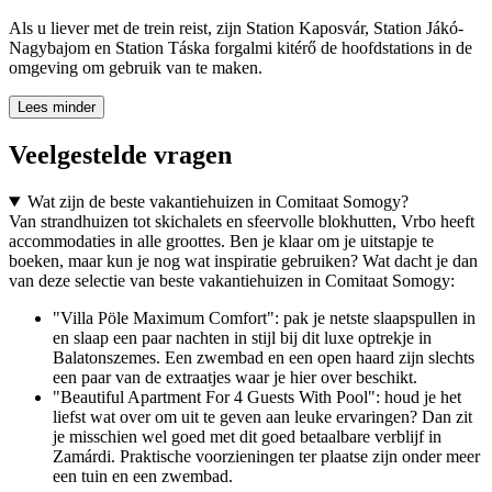
Als u liever met de trein reist, zijn Station Kaposvár, Station Jákó-
Nagybajom en Station Táska forgalmi kitérő de hoofdstations in de
omgeving om gebruik van te maken.
Lees minder
Veelgestelde vragen
Wat zijn de beste vakantiehuizen in Comitaat Somogy?
Van strandhuizen tot skichalets en sfeervolle blokhutten, Vrbo heeft
accommodaties in alle groottes. Ben je klaar om je uitstapje te
boeken, maar kun je nog wat inspiratie gebruiken? Wat dacht je dan
van deze selectie van beste vakantiehuizen in Comitaat Somogy:
"Villa Pöle Maximum Comfort": pak je netste slaapspullen in
en slaap een paar nachten in stijl bij dit luxe optrekje in
Balatonszemes. Een zwembad en een open haard zijn slechts
een paar van de extraatjes waar je hier over beschikt.
"Beautiful Apartment For 4 Guests With Pool": houd je het
liefst wat over om uit te geven aan leuke ervaringen? Dan zit
je misschien wel goed met dit goed betaalbare verblijf in
Zamárdi. Praktische voorzieningen ter plaatse zijn onder meer
een tuin en een zwembad.