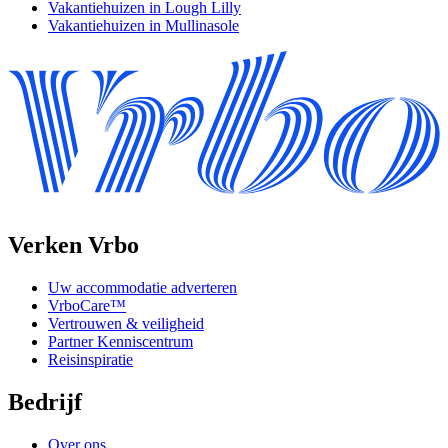
Vakantiehuizen in Lough Lilly
Vakantiehuizen in Mullinasole
Verken Vrbo
Uw accommodatie adverteren
VrboCare™
Vertrouwen & veiligheid
Partner Kenniscentrum
Reisinspiratie
Bedrijf
Over ons