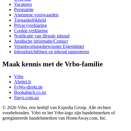
Vacatures
Persruimte
Algemene voorwaarden
Toegankelijkheid
Privacyverklaring
Cookie-verklaring
Notificatie van illegale inhoud
Juridische informatie/Contact
Verantwortungsbewusster Eigentümer
Inhoudsrichtlijnen en inhoud rapporteren
Maak kennis met de Vrbo-familie
Vrbo
Abritel.fr
FeWo-direkt.de
Bookabach.co.nz
Stayz.com.au
© 2026 Vrbo, een bedrijf van Expedia Group. Alle rechten
voorbehouden. Vrbo en het Vrbo-logo zijn handelsmerken of
geregistreerde handelsmerken van HomeAway.com, Inc.