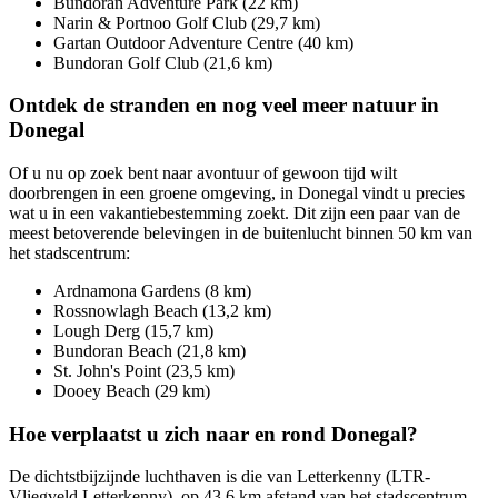
Bundoran Adventure Park (22 km)
Narin & Portnoo Golf Club (29,7 km)
Gartan Outdoor Adventure Centre (40 km)
Bundoran Golf Club (21,6 km)
Ontdek de stranden en nog veel meer natuur in
Donegal
Of u nu op zoek bent naar avontuur of gewoon tijd wilt
doorbrengen in een groene omgeving, in Donegal vindt u precies
wat u in een vakantiebestemming zoekt. Dit zijn een paar van de
meest betoverende belevingen in de buitenlucht binnen 50 km van
het stadscentrum:
Ardnamona Gardens (8 km)
Rossnowlagh Beach (13,2 km)
Lough Derg (15,7 km)
Bundoran Beach (21,8 km)
St. John's Point (23,5 km)
Dooey Beach (29 km)
Hoe verplaatst u zich naar en rond Donegal?
De dichtstbijzijnde luchthaven is die van Letterkenny (LTR-
Vliegveld Letterkenny), op 43,6 km afstand van het stadscentrum.