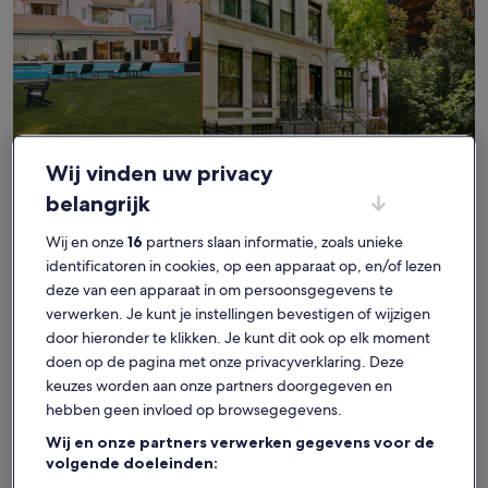
Huis
Flat/appartement
Huisje
Wij vinden uw privacy
Vind je perfecte verblijf - Croce
belangrijk
Wij en onze
16
partners slaan informatie, zoals unieke
Meer informatie over Casina in authentiek Toscane
Meer info
identificatoren in cookies, op een apparaat op, en/of lezen
deze van een apparaat in om persoonsgegevens te
verwerken. Je kunt je instellingen bevestigen of wijzigen
door hieronder te klikken. Je kunt dit ook op elk moment
doen op de pagina met onze privacyverklaring. Deze
keuzes worden aan onze partners doorgegeven en
hebben geen invloed op browsegegevens.
Wij en onze partners verwerken gegevens voor de
volgende doeleinden: