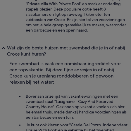
"Private Villa With Private Pool" en maak er onderling
stapels plezier. Deze populaire optie heeft 8
slaapkamers en ligt op ruwweg 1 kilometer ten
zuidoosten van Croce. Er zijn hier tal van voorzieningen
om het je hele groep gemakkelijk te maken, waaronder
een barbecue en een open haard.
Wat zijn de beste huizen met zwembad die je in of nabij
Croce kunt huren?
Een zwembad is vaak een onmisbaar ingrediënt voor
een topvakantie. Bij deze fijne adresjes in of nabij
Croce kun je urenlang ronddobberen of gewoon
relaxen bij het water:
Bovenaan onze lijst van vakantiewoningen met een
zwembad staat "Lucignano - Cozy And Reserved
Country House". Gezinnen op vakantie voelen zich hier
helemaal thuis, mede dankzij handige voorzieningen als
een barbecue en een tuin.
Je kunt ook kiezen voor "Casale Del Pozzo. Independent
House With Pool" en je vakantie bij het zwembad