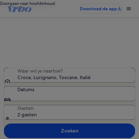
Doorgaan naar hoofdinhoud
Download de app
Vakantiehuizen in Croce
We hebben 974 vakantiewoningen gevonden — voer
uw reisdatums in om de beschikbaarheid te zien
Waar wil je naartoe?
Croce, Lucignano, Toscane, Italië
Datums
Gasten
2 gasten
Zoeken