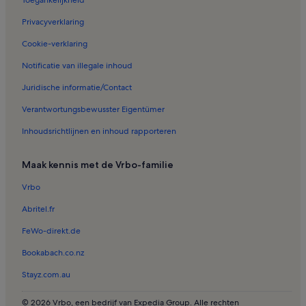
Toegankelijkheid
Vakantiehuizen in Monte San Savino
Privacyverklaring
Vakantiehuizen in Cignano
Cookie-verklaring
Vakantiehuizen in Rocca di Marciano
Notificatie van illegale inhoud
Vakantiehuizen in Castroncello
Juridische informatie/Contact
Vakantiehuizen in Marciano della Chiana
Verantwortungsbewusster Eigentümer
Vakantiehuizen in Brolio
Inhoudsrichtlijnen en inhoud rapporteren
Vakantiehuizen in Fratticciola
Vakantiehuizen in Santa Maria
Maak kennis met de Vrbo-familie
Appartementen in Cortona
Vrbo
Accommodaties met zwembad in Arezzo
Abritel.fr
B&B in Pienza
FeWo-direkt.de
Longstay in Asciano
Bookabach.co.nz
B&B in Cortona
Stayz.com.au
Boerderijen in Cortona
Huisdiervriendelijke accommodaties in Arezzo
© 2026 Vrbo, een bedrijf van Expedia Group. Alle rechten