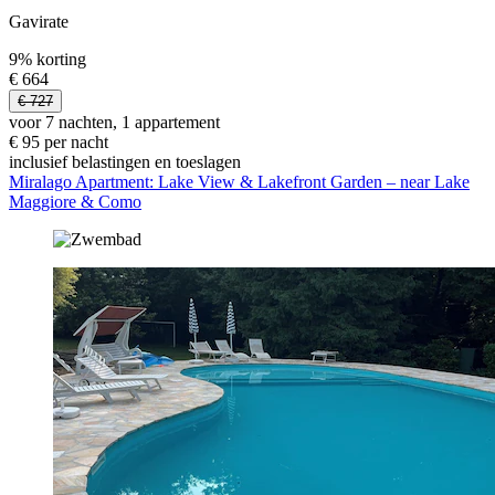
Gavirate
9% korting
€ 664
€ 727
voor 7 nachten, 1 appartement
€ 95 per nacht
inclusief belastingen en toeslagen
Miralago Apartment: Lake View & Lakefront Garden – near Lake
Maggiore & Como