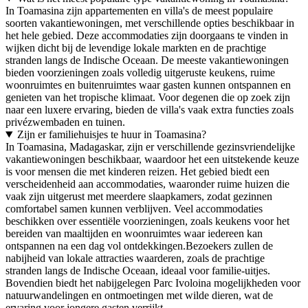
In Toamasina zijn appartementen en villa's de meest populaire
soorten vakantiewoningen, met verschillende opties beschikbaar in
het hele gebied. Deze accommodaties zijn doorgaans te vinden in
wijken dicht bij de levendige lokale markten en de prachtige
stranden langs de Indische Oceaan. De meeste vakantiewoningen
bieden voorzieningen zoals volledig uitgeruste keukens, ruime
woonruimtes en buitenruimtes waar gasten kunnen ontspannen en
genieten van het tropische klimaat. Voor degenen die op zoek zijn
naar een luxere ervaring, bieden de villa's vaak extra functies zoals
privézwembaden en tuinen.
Zijn er familiehuisjes te huur in Toamasina?
In Toamasina, Madagaskar, zijn er verschillende gezinsvriendelijke
vakantiewoningen beschikbaar, waardoor het een uitstekende keuze
is voor mensen die met kinderen reizen. Het gebied biedt een
verscheidenheid aan accommodaties, waaronder ruime huizen die
vaak zijn uitgerust met meerdere slaapkamers, zodat gezinnen
comfortabel samen kunnen verblijven. Veel accommodaties
beschikken over essentiële voorzieningen, zoals keukens voor het
bereiden van maaltijden en woonruimtes waar iedereen kan
ontspannen na een dag vol ontdekkingen.Bezoekers zullen de
nabijheid van lokale attracties waarderen, zoals de prachtige
stranden langs de Indische Oceaan, ideaal voor familie-uitjes.
Bovendien biedt het nabijgelegen Parc Ivoloina mogelijkheden voor
natuurwandelingen en ontmoetingen met wilde dieren, wat de
ervaring voor jongere gasten verrijkt.