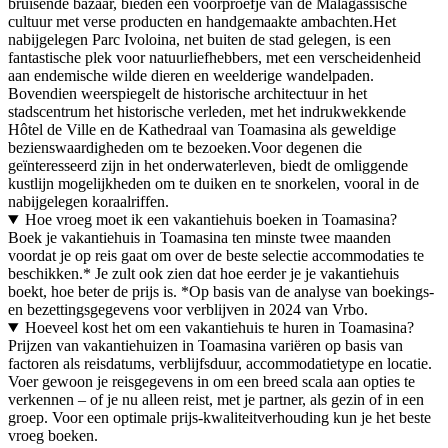
bruisende bazaar, bieden een voorproefje van de Malagassische
cultuur met verse producten en handgemaakte ambachten.Het
nabijgelegen Parc Ivoloina, net buiten de stad gelegen, is een
fantastische plek voor natuurliefhebbers, met een verscheidenheid
aan endemische wilde dieren en weelderige wandelpaden.
Bovendien weerspiegelt de historische architectuur in het
stadscentrum het historische verleden, met het indrukwekkende
Hôtel de Ville en de Kathedraal van Toamasina als geweldige
bezienswaardigheden om te bezoeken.Voor degenen die
geïnteresseerd zijn in het onderwaterleven, biedt de omliggende
kustlijn mogelijkheden om te duiken en te snorkelen, vooral in de
nabijgelegen koraalriffen.
Hoe vroeg moet ik een vakantiehuis boeken in Toamasina?
Boek je vakantiehuis in Toamasina ten minste twee maanden
voordat je op reis gaat om over de beste selectie accommodaties te
beschikken.* Je zult ook zien dat hoe eerder je je vakantiehuis
boekt, hoe beter de prijs is. *Op basis van de analyse van boekings-
en bezettingsgegevens voor verblijven in 2024 van Vrbo.
Hoeveel kost het om een vakantiehuis te huren in Toamasina?
Prijzen van vakantiehuizen in Toamasina variëren op basis van
factoren als reisdatums, verblijfsduur, accommodatietype en locatie.
Voer gewoon je reisgegevens in om een breed scala aan opties te
verkennen – of je nu alleen reist, met je partner, als gezin of in een
groep. Voor een optimale prijs-kwaliteitverhouding kun je het beste
vroeg boeken.