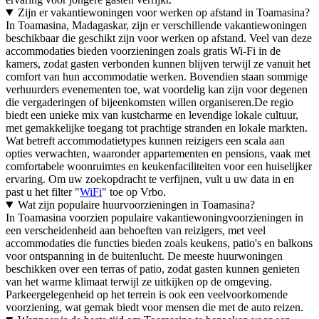
Zijn er vakantiewoningen voor werken op afstand in Toamasina?
In Toamasina, Madagaskar, zijn er verschillende vakantiewoningen
beschikbaar die geschikt zijn voor werken op afstand. Veel van deze
accommodaties bieden voorzieningen zoals gratis Wi-Fi in de
kamers, zodat gasten verbonden kunnen blijven terwijl ze vanuit het
comfort van hun accommodatie werken. Bovendien staan sommige
verhuurders evenementen toe, wat voordelig kan zijn voor degenen
die vergaderingen of bijeenkomsten willen organiseren.De regio
biedt een unieke mix van kustcharme en levendige lokale cultuur,
met gemakkelijke toegang tot prachtige stranden en lokale markten.
Wat betreft accommodatietypes kunnen reizigers een scala aan
opties verwachten, waaronder appartementen en pensions, vaak met
comfortabele woonruimtes en keukenfaciliteiten voor een huiselijker
ervaring. Om uw zoekopdracht te verfijnen, vult u uw data in en
past u het filter "
WiFi
" toe op Vrbo.
Wat zijn populaire huurvoorzieningen in Toamasina?
In Toamasina voorzien populaire vakantiewoningvoorzieningen in
een verscheidenheid aan behoeften van reizigers, met veel
accommodaties die functies bieden zoals keukens, patio's en balkons
voor ontspanning in de buitenlucht. De meeste huurwoningen
beschikken over een terras of patio, zodat gasten kunnen genieten
van het warme klimaat terwijl ze uitkijken op de omgeving.
Parkeergelegenheid op het terrein is ook een veelvoorkomende
voorziening, wat gemak biedt voor mensen die met de auto reizen.