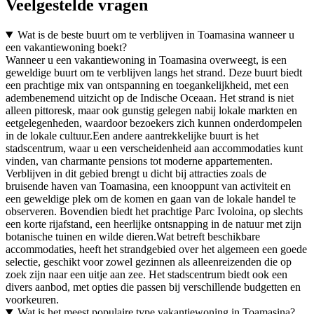
Veelgestelde vragen
Wat is de beste buurt om te verblijven in Toamasina wanneer u
een vakantiewoning boekt?
Wanneer u een vakantiewoning in Toamasina overweegt, is een
geweldige buurt om te verblijven langs het strand. Deze buurt biedt
een prachtige mix van ontspanning en toegankelijkheid, met een
adembenemend uitzicht op de Indische Oceaan. Het strand is niet
alleen pittoresk, maar ook gunstig gelegen nabij lokale markten en
eetgelegenheden, waardoor bezoekers zich kunnen onderdompelen
in de lokale cultuur.Een andere aantrekkelijke buurt is het
stadscentrum, waar u een verscheidenheid aan accommodaties kunt
vinden, van charmante pensions tot moderne appartementen.
Verblijven in dit gebied brengt u dicht bij attracties zoals de
bruisende haven van Toamasina, een knooppunt van activiteit en
een geweldige plek om de komen en gaan van de lokale handel te
observeren. Bovendien biedt het prachtige Parc Ivoloina, op slechts
een korte rijafstand, een heerlijke ontsnapping in de natuur met zijn
botanische tuinen en wilde dieren.Wat betreft beschikbare
accommodaties, heeft het strandgebied over het algemeen een goede
selectie, geschikt voor zowel gezinnen als alleenreizenden die op
zoek zijn naar een uitje aan zee. Het stadscentrum biedt ook een
divers aanbod, met opties die passen bij verschillende budgetten en
voorkeuren.
Wat is het meest populaire type vakantiewoning in Toamasina?