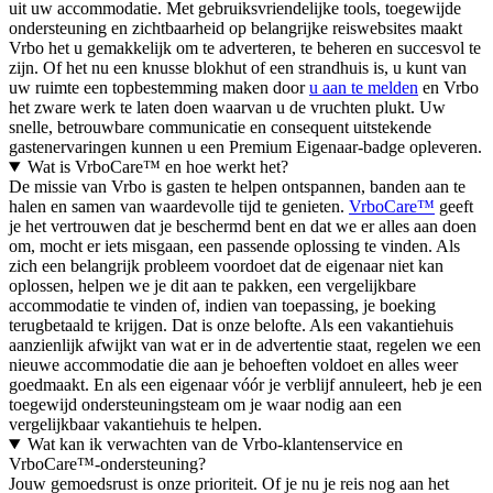
uit uw accommodatie. Met gebruiksvriendelijke tools, toegewijde
ondersteuning en zichtbaarheid op belangrijke reiswebsites maakt
Vrbo het u gemakkelijk om te adverteren, te beheren en succesvol te
zijn. Of het nu een knusse blokhut of een strandhuis is, u kunt van
uw ruimte een topbestemming maken door
u aan te melden
en Vrbo
het zware werk te laten doen waarvan u de vruchten plukt. Uw
snelle, betrouwbare communicatie en consequent uitstekende
gastenervaringen kunnen u een Premium Eigenaar-badge opleveren.
Wat is VrboCare™ en hoe werkt het?
De missie van Vrbo is gasten te helpen ontspannen, banden aan te
halen en samen van waardevolle tijd te genieten.
VrboCare™
geeft
je het vertrouwen dat je beschermd bent en dat we er alles aan doen
om, mocht er iets misgaan, een passende oplossing te vinden. Als
zich een belangrijk probleem voordoet dat de eigenaar niet kan
oplossen, helpen we je dit aan te pakken, een vergelijkbare
accommodatie te vinden of, indien van toepassing, je boeking
terugbetaald te krijgen. Dat is onze belofte. Als een vakantiehuis
aanzienlijk afwijkt van wat er in de advertentie staat, regelen we een
nieuwe accommodatie die aan je behoeften voldoet en alles weer
goedmaakt. En als een eigenaar vóór je verblijf annuleert, heb je een
toegewijd ondersteuningsteam om je waar nodig aan een
vergelijkbaar vakantiehuis te helpen.
Wat kan ik verwachten van de Vrbo-klantenservice en
VrboCare™-ondersteuning?
Jouw gemoedsrust is onze prioriteit. Of je nu je reis nog aan het