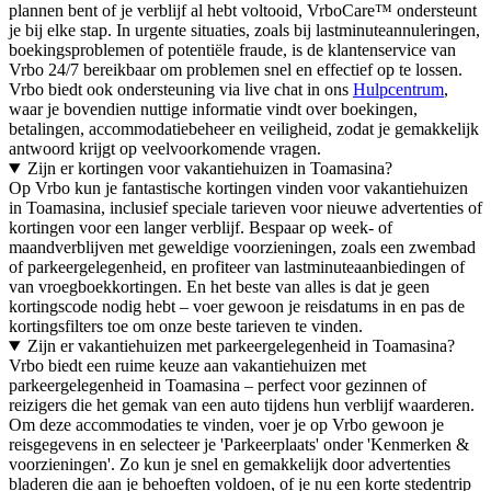
plannen bent of je verblijf al hebt voltooid, VrboCare™ ondersteunt
je bij elke stap. In urgente situaties, zoals bij lastminuteannuleringen,
boekingsproblemen of potentiële fraude, is de klantenservice van
Vrbo 24/7 bereikbaar om problemen snel en effectief op te lossen.
Vrbo biedt ook ondersteuning via live chat in ons
Hulpcentrum
,
waar je bovendien nuttige informatie vindt over boekingen,
betalingen, accommodatiebeheer en veiligheid, zodat je gemakkelijk
antwoord krijgt op veelvoorkomende vragen.
Zijn er kortingen voor vakantiehuizen in Toamasina?
Op Vrbo kun je fantastische kortingen vinden voor vakantiehuizen
in Toamasina, inclusief speciale tarieven voor nieuwe advertenties of
kortingen voor een langer verblijf. Bespaar op week- of
maandverblijven met geweldige voorzieningen, zoals een zwembad
of parkeergelegenheid, en profiteer van lastminuteaanbiedingen of
van vroegboekkortingen. En het beste van alles is dat je geen
kortingscode nodig hebt – voer gewoon je reisdatums in en pas de
kortingsfilters toe om onze beste tarieven te vinden.
Zijn er vakantiehuizen met parkeergelegenheid in Toamasina?
Vrbo biedt een ruime keuze aan vakantiehuizen met
parkeergelegenheid in Toamasina – perfect voor gezinnen of
reizigers die het gemak van een auto tijdens hun verblijf waarderen.
Om deze accommodaties te vinden, voer je op Vrbo gewoon je
reisgegevens in en selecteer je 'Parkeerplaats' onder 'Kenmerken &
voorzieningen'. Zo kun je snel en gemakkelijk door advertenties
bladeren die aan je behoeften voldoen, of je nu een korte stedentrip