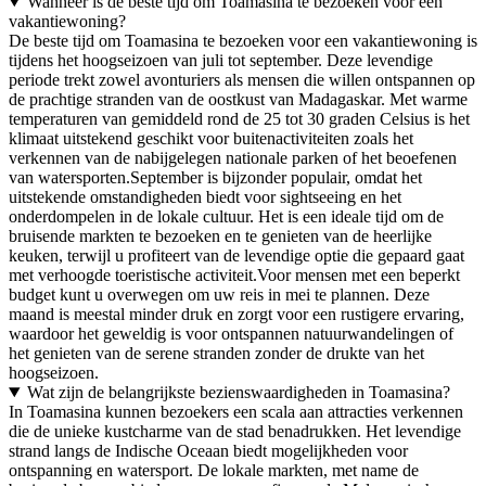
Wanneer is de beste tijd om Toamasina te bezoeken voor een
vakantiewoning?
De beste tijd om Toamasina te bezoeken voor een vakantiewoning is
tijdens het hoogseizoen van juli tot september. Deze levendige
periode trekt zowel avonturiers als mensen die willen ontspannen op
de prachtige stranden van de oostkust van Madagaskar. Met warme
temperaturen van gemiddeld rond de 25 tot 30 graden Celsius is het
klimaat uitstekend geschikt voor buitenactiviteiten zoals het
verkennen van de nabijgelegen nationale parken of het beoefenen
van watersporten.September is bijzonder populair, omdat het
uitstekende omstandigheden biedt voor sightseeing en het
onderdompelen in de lokale cultuur. Het is een ideale tijd om de
bruisende markten te bezoeken en te genieten van de heerlijke
keuken, terwijl u profiteert van de levendige optie die gepaard gaat
met verhoogde toeristische activiteit.Voor mensen met een beperkt
budget kunt u overwegen om uw reis in mei te plannen. Deze
maand is meestal minder druk en zorgt voor een rustigere ervaring,
waardoor het geweldig is voor ontspannen natuurwandelingen of
het genieten van de serene stranden zonder de drukte van het
hoogseizoen.
Wat zijn de belangrijkste bezienswaardigheden in Toamasina?
In Toamasina kunnen bezoekers een scala aan attracties verkennen
die de unieke kustcharme van de stad benadrukken. Het levendige
strand langs de Indische Oceaan biedt mogelijkheden voor
ontspanning en watersport. De lokale markten, met name de