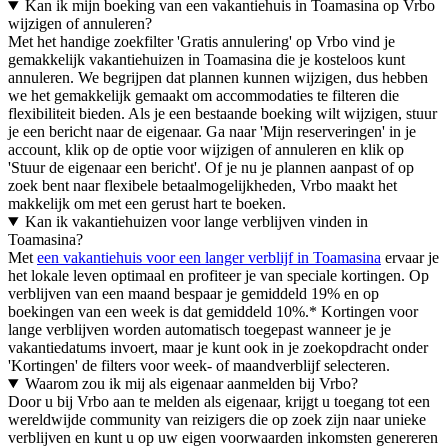
Kan ik mijn boeking van een vakantiehuis in Toamasina op Vrbo
wijzigen of annuleren?
Met het handige zoekfilter 'Gratis annulering' op Vrbo vind je
gemakkelijk vakantiehuizen in Toamasina die je kosteloos kunt
annuleren. We begrijpen dat plannen kunnen wijzigen, dus hebben
we het gemakkelijk gemaakt om accommodaties te filteren die
flexibiliteit bieden. Als je een bestaande boeking wilt wijzigen, stuur
je een bericht naar de eigenaar. Ga naar 'Mijn reserveringen' in je
account, klik op de optie voor wijzigen of annuleren en klik op
'Stuur de eigenaar een bericht'. Of je nu je plannen aanpast of op
zoek bent naar flexibele betaalmogelijkheden, Vrbo maakt het
makkelijk om met een gerust hart te boeken.
Kan ik vakantiehuizen voor lange verblijven vinden in
Toamasina?
Met
een vakantiehuis voor een langer verblijf in Toamasina
ervaar je
het lokale leven optimaal en profiteer je van speciale kortingen. Op
verblijven van een maand bespaar je gemiddeld 19% en op
boekingen van een week is dat gemiddeld 10%.* Kortingen voor
lange verblijven worden automatisch toegepast wanneer je je
vakantiedatums invoert, maar je kunt ook in je zoekopdracht onder
'Kortingen' de filters voor week- of maandverblijf selecteren.
Waarom zou ik mij als eigenaar aanmelden bij Vrbo?
Door u bij Vrbo aan te melden als eigenaar, krijgt u toegang tot een
wereldwijde community van reizigers die op zoek zijn naar unieke
verblijven en kunt u op uw eigen voorwaarden inkomsten genereren