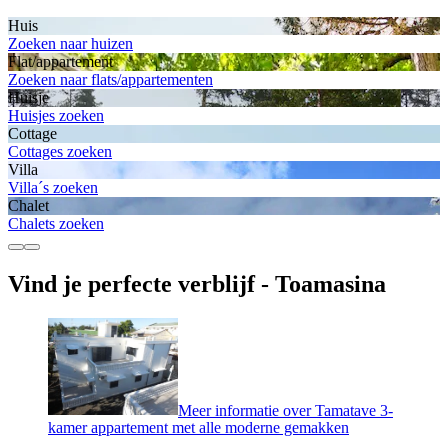
Huis
Zoeken naar huizen
Flat/appartement
Zoeken naar flats/appartementen
Huisje
Huisjes zoeken
Cottage
Cottages zoeken
Villa
Villa´s zoeken
Chalet
Chalets zoeken
Vind je perfecte verblijf - Toamasina
Meer informatie over Tamatave 3-
kamer appartement met alle moderne gemakken