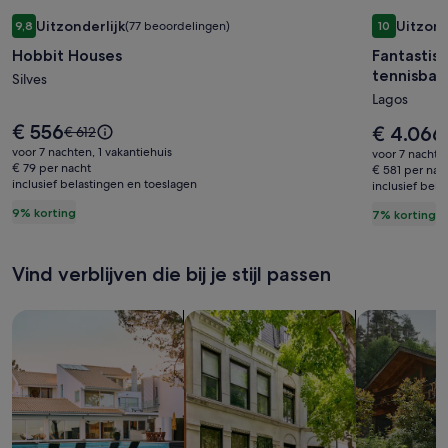
Fotogalerie
Hobbit Houses
Fotogale
Fantastisc
Uitzonderlijk
Uitzond
9,8
(77 beoordelingen)
10
voor
voor
9,8 op 10, Uitzonderlijk, (77 beoordelingen)
10 op 10, U
Hobbit Houses
Fantastis
Hobbit
Fantasti
tennisbaan
Houses
Silves
villa
Lagos
met
zwemba
De
€ 556
De
De
€ 4.066
€ 612
prijs
eigen
prijs
prijs
voor 7 nachten, 1 vakantiehuis
voor 7 nachten,
is
is
was
€ 79 per nacht
tennisb
€ 581 per nac
€ 556
€ 4.066
inclusief belastingen en toeslagen
€ 612,
inclusief bel
en
zie
9% korting
7% korting
prachtig
meer
informatie
tuin
over
bij
Vind verblijven die bij je stijl passen
het
Lagos
standaardtarief.
Zoeken naar huizen
Zoeken naar flats/appartementen
Huisjes zoek