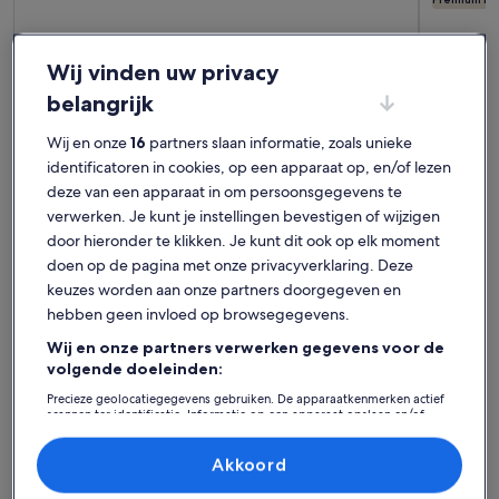
Meer informatie over Villa Jarmelo, Mooi Huis 50 m Strand
Meer inf
Villa Jarmelo, Mooi Huis 50 m Strand,
STRAN
Wij vinden uw privacy
Goed Zeezicht, Zwembad,Tuin, AC,
Max. aantal: 6 · 2 slaapkamers · 1 badkamer
APPAR
Max. aant
uitzonderlijk
uitzo
Uitzonderlijk
Uitzo
wifi 5G
belangrijk
10
9,8
10 op 10
9,8 op 1
38 beoordelingen
103 b
(38
(103
Wij en onze
16
partners slaan informatie, zoals unieke
Best beoordeelde
beoordelingen)
beoo
identificatoren in cookies, op een apparaat op, en/of lezen
vakantiehuizen - Oceanico
deze van een apparaat in om persoonsgegevens te
Faldo Golf Course
verwerken. Je kunt je instellingen bevestigen of wijzigen
door hieronder te klikken. Je kunt dit ook op elk moment
doen op de pagina met onze privacyverklaring. Deze
Meer informatie over Cottage voor 4 personen
Meer info
keuzes worden aan onze partners doorgegeven en
hebben geen invloed op browsegegevens.
Wij en onze partners verwerken gegevens voor de
volgende doeleinden:
Precieze geolocatiegegevens gebruiken. De apparaatkenmerken actief
scannen ter identificatie. Informatie op een apparaat opslaan en/of
openen. Gepersonaliseerde advertenties en content, advertentie- en
contentmetingen, doelgroepenonderzoek en ontwikkeling van
diensten.
Akkoord
Partnerlijst (derden)