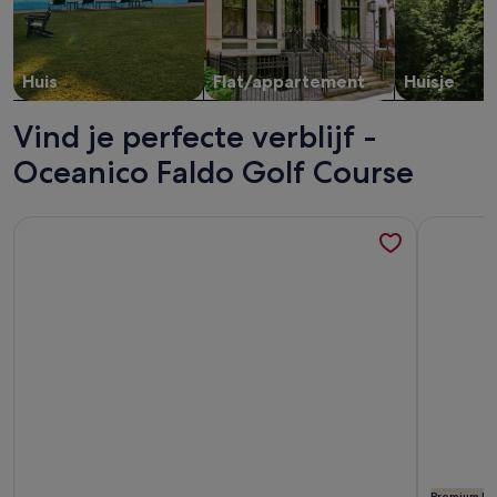
Huis
Flat/appartement
Huisje
Vind je perfecte verblijf -
Oceanico Faldo Golf Course
Meer informatie over Villa Jarmelo, Mooi Huis 50 m Strand
Meer inf
Premium Ei