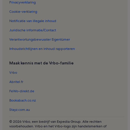
Privacyverklaring
Vakantiehuizen in Alcantarilha e Pêra
Cookie-verklaring
Vakantiehuizen in Silves Pestana Golf
Notificatie van illegale inhoud
Vakantiehuizen in Casas da Ribeira
Juridische informatie/Contact
Vakantiehuizen in Herdade dos Salgados Golf
Verantwortungsbewusster Eigentümer
Vakantiehuizen in Silves
Inhoudsrichtlijnen en inhoud rapporteren
Vakantiehuizen in Albufeira
Vakantiehuizen in Observatieplatform Salgados-lagune
Maak kennis met de Vrbo-familie
Appartementen in Albufeira
Vrbo
Villa’s in Armação de Pêra
Abritel.fr
B&B in Albufeira
FeWo-direkt.de
Cottages in Albufeira
Bookabach.co.nz
Resorts in Carvoeiro
Stayz.com.au
Huizen in Galé
Resorts in Albufeira
© 2026 Vrbo, een bedrijf van Expedia Group. Alle rechten
voorbehouden. Vrbo en het Vrbo-logo zijn handelsmerken of
Huisjes in Albufeira