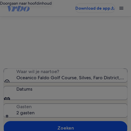
Doorgaan naar hoofdinhoud
Download de app
Vakantiewoningen in de buurt van
Oceanico Faldo Golf Course
We hebben 11.739 vakantiewoningen gevonden — voer
uw reisdatums in om de beschikbaarheid te zien
Waar wil je naartoe?
Oceanico Faldo Golf Course, Silves, Faro District, Por
Datums
Gasten
2 gasten
Zoeken