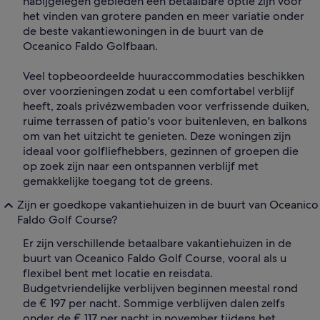
nabijgelegen gebieden een betaalbare optie zijn voor
het vinden van grotere panden en meer variatie onder
de beste vakantiewoningen in de buurt van de
Oceanico Faldo Golfbaan.
Veel topbeoordeelde huuraccommodaties beschikken
over voorzieningen zodat u een comfortabel verblijf
heeft, zoals privézwembaden voor verfrissende duiken,
ruime terrassen of patio's voor buitenleven, en balkons
om van het uitzicht te genieten. Deze woningen zijn
ideaal voor golfliefhebbers, gezinnen of groepen die
op zoek zijn naar een ontspannen verblijf met
gemakkelijke toegang tot de greens.
Zijn er goedkope vakantiehuizen in de buurt van Oceanico
Faldo Golf Course?
Er zijn verschillende betaalbare vakantiehuizen in de
buurt van Oceanico Faldo Golf Course, vooral als u
flexibel bent met locatie en reisdata.
Budgetvriendelijke verblijven beginnen meestal rond
de € 197 per nacht. Sommige verblijven dalen zelfs
onder de € 117 per nacht in november tijdens het