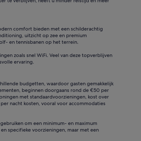
r te verblijven, heeft u minder reistijd en meer
odern comfort bieden met een schilderachtig
ditioning, uitzicht op zee en premium
lf- en tennisbanen op het terrein.
ngen zoals snel WiFi. Veel van deze topverblijven
volle ervaring.
chillende budgetten, waardoor gasten gemakkelijk
rtementen, beginnen doorgaans rond de €50 per
woningen met standaardvoorzieningen, kost over
 per nacht kosten, vooral voor accommodaties
ters gebruiken om een minimum- en maximum
n en specifieke voorzieningen, maar met een