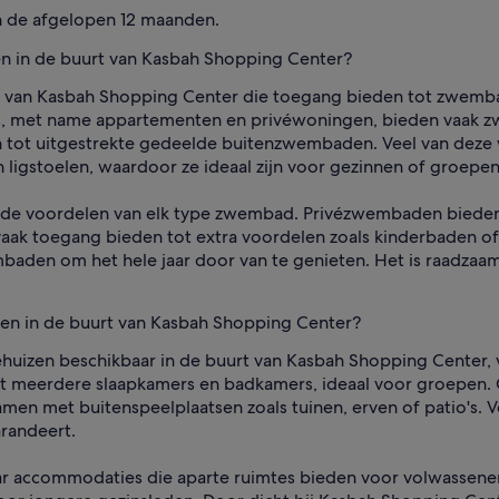
n de afgelopen 12 maanden.
n in de buurt van Kasbah Shopping Center?
rt van Kasbah Shopping Center die toegang bieden tot zwemba
es, met name appartementen en privéwoningen, bieden vaak zw
 tot uitgestrekte gedeelde buitenzwembaden. Veel van deze w
 ligstoelen, waardoor ze ideaal zijn voor gezinnen of groepen
 de voordelen van elk type zwembad. Privézwembaden bieden 
aak toegang bieden tot extra voordelen zoals kinderbaden o
aden om het hele jaar door van te genieten. Het is raadza
nen in de buurt van Kasbah Shopping Center?
ehuizen beschikbaar in de buurt van Kasbah Shopping Center, v
meerdere slaapkamers en badkamers, ideaal voor groepen. G
men met buitenspeelplaatsen zoals tuinen, erven of patio's. 
arandeert.
aar accommodaties die aparte ruimtes bieden voor volwassene