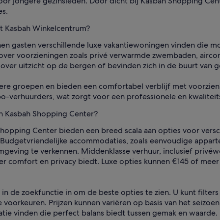
oor jongere gezinsleden. Door dicht bij Kasbah Shopping Cente
es.
het Kasbah Winkelcentrum?
nen gasten verschillende luxe vakantiewoningen vinden die m
over voorzieningen zoals privé verwarmde zwembaden, aircon
r uitzicht op de bergen of bevinden zich in de buurt van go
tere groepen en bieden een comfortabel verblijf met voorzieni
erhuurders, wat zorgt voor een professionele en kwaliteits
an Kasbah Shopping Center?
hopping Center bieden een breed scala aan opties voor vers
jf. Budgetvriendelijke accommodaties, zoals eenvoudige appa
mgeving te verkennen. Middenklasse verhuur, inclusief privé
r comfort en privacy biedt. Luxe opties kunnen €145 of meer
 in de zoekfunctie in om de beste opties te zien. U kunt fil
re voorkeuren. Prijzen kunnen variëren op basis van het seizoe
ie vinden die perfect balans biedt tussen gemak en waarde.