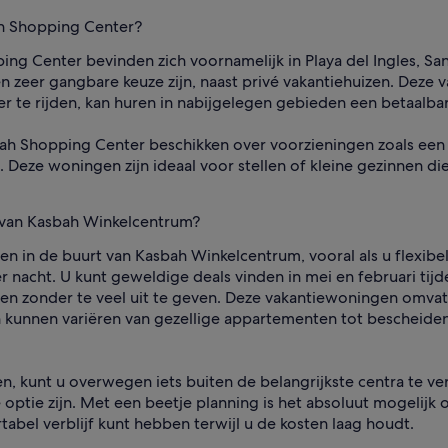
ah Shopping Center?
g Center bevinden zich voornamelijk in Playa del Ingles, San 
 zeer gangbare keuze zijn, naast privé vakantiehuizen. Deze
rder te rijden, kan huren in nabijgelegen gebieden een betaalb
bah Shopping Center beschikken over voorzieningen zoals een
t. Deze woningen zijn ideaal voor stellen of kleine gezinnen d
 van Kasbah Winkelcentrum?
en in de buurt van Kasbah Winkelcentrum, vooral als u flexibel
 nacht. U kunt geweldige deals vinden in mei en februari tij
aren zonder te veel uit te geven. Deze vakantiewoningen omvatt
 en kunnen variëren van gezellige appartementen tot bescheid
, kunt u overwegen iets buiten de belangrijkste centra te verbl
optie zijn. Met een beetje planning is het absoluut mogelijk 
bel verblijf kunt hebben terwijl u de kosten laag houdt.