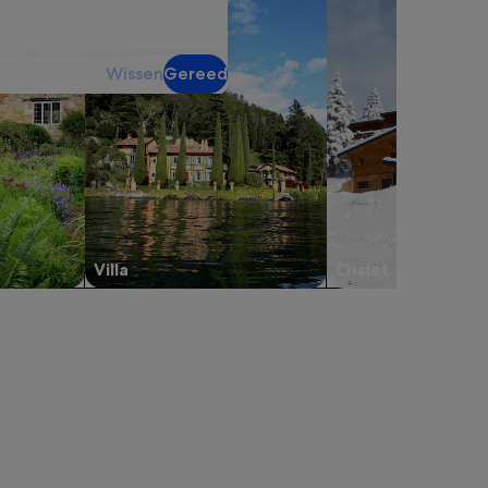
Wissen
Gereed
Villa
Chalet
abblad