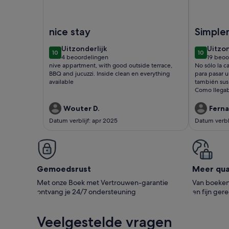
Afbeelding van EL Valle duplex, Puerto Rico
Afbeeldin
nice stay
Simple
espect
uitzonderlijk
uitzon
Uitzonderlijk
Uitzon
10
10
10 op 10
10 op 10
4 beoordelingen
19 beoo
(4
(19
nive appartment, with good outside terrace,
No sólo la c
beoordelingen)
beoor
BBQ and jucuzzi. Inside clean en everything
para pasar u
available
también sus
Como llegab
un montón d
también par
Wouter D.
Fern
impecable, h
Datum verblijf: apr 2025
Datum verbli
La piscina e
temperatura 
bungalow es
Gracias Pino
pasar unas v
Gemoedsrust
Meer qual
Met onze Boek met Vertrouwen-garantie
Van boeken 
ontvang je 24/7 ondersteuning
en fijn ger
Veelgestelde vragen