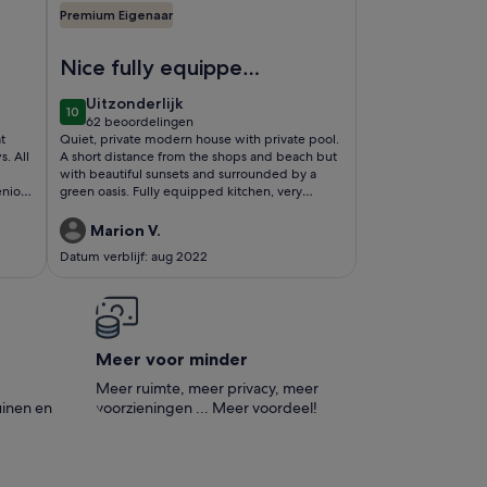
Premium Eigenaar
d, tuinen en fruitbomen
Afbeelding van Huis / villa - Tauro - Mogán
Nice fully equipped
house within the
uitzonderlijk
Uitzonderlijk
10
green boundaries of
10 op 10
62 beoordelingen
(62
t
Quiet, private modern house with private pool.
Taurogolf,
beoordelingen)
s. All
A short distance from the shops and beach but
with beautiful sunsets and surrounded by a
nio is
green oasis. Fully equipped kitchen, very
helpful owner,
Marion V.
Datum verblijf: aug 2022
Meer voor minder
Meer ruimte, meer privacy, meer
inen en
voorzieningen ... Meer voordeel!