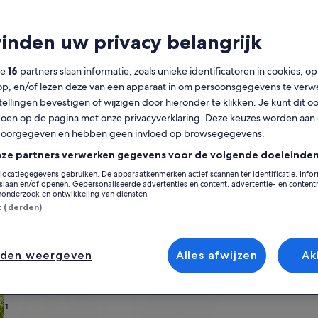
Kalender
F
vinden uw privacy belangrijk
De
augustus 2026
weergegeven
ze
16
partners slaan informatie, zoals unieke identificatoren in cookies, o
maanden
op, en/of lezen deze van een apparaat in om persoonsgegevens te verw
zijn
Maandag
Dinsdag
Woensdag
Donderdag
Vrijdag
Zaterdag
Zondag
Maandag
Din
Ma
Di
Wo
Do
Vr
Za
Zo
Ma
Di
stellingen bevestigen of wijzigen door hieronder te klikken. Je kunt dit o
August
en op de pagina met onze privacyverklaring. Deze keuzes worden aan
2026
doorgegeven en hebben geen invloed op browsegegevens.
en
1
1
2
2
Las Palmas
Comarca Sur
San Bartolomé de Tirajana
Playa del Inglés
Vaka
September
nze partners verwerken gegevens voor de volgende doeleinden
2026.
locatiegegevens gebruiken. De apparaatkenmerken actief scannen ter identificatie. Info
3
4
5
6
7
8
7
8
9
9
trum Kasbah? Bekijk dan eens ons aanbod van privévakantiehuizen en vin
laan en/of openen. Gepersonaliseerde advertenties en content, advertentie- en conten
en met je huisdier, je beschikt over de beste voorzieningen, waaronder w
onderzoek en ontwikkeling van diensten.
nbod dat varieert van opties met toegankelijkheidsvoorzieningen tot ac
st (derden)
10
11
12
13
14
15
14
15
16
16
17
18
19
20
21
22
21
22
2
23
nden weergeven
Alles afwijzen
Ak
jl passen
24
25
26
27
28
29
28
29
3
30
appartementen
Huisjes zoeken
Cottages zoeken
31