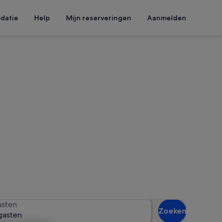
datie
Help
Mijn reserveringen
Aanmelden
centrum Kasbah
w reisdatums in om de
sten
Zoeken
gasten