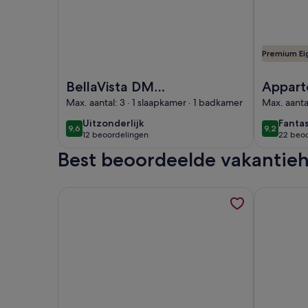
Premium Ei
Afbeelding van BellaVista DM private pool
Afbeelding
BellaVista DM
Appart
private pool
het str
Max. aantal: 3 · 1 slaapkamer · 1 badkamer
Max. aanta
uitzonderlijk
fantas
Uitzonderlijk
Fantas
9,6
9,2
9,6 op 10
9,2 op 10
12 beoordelingen
22 beo
(12
(22
Best beoordeelde vakantie
beoordelingen)
beoor
Meer informatie over EL Valle duplex, Puerto Rico
Meer info