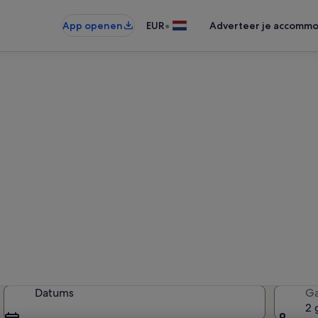
•
App openen
EUR
Adverteer je accommo
gen in de buurt van Winkel
ntiewoningen gevonden — voer u
beschikbaarheid te zien
Datums
Ga
2 