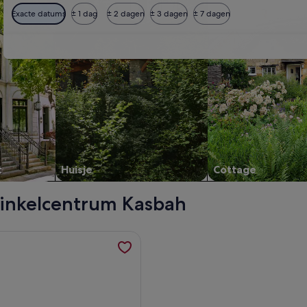
Exacte datums
± 1 dag
± 2 dagen
± 3 dagen
± 7 dagen
t
Huisje
Cottage
 Winkelcentrum Kasbah
 opent in een nieuw tabblad
matie over Appartement aan het strand, opent in een nieuw t