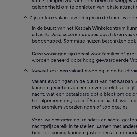
voorzieningen zoals kinderstoelen of wiegjes v
gelegenheid om te genieten van lokale attracti
Zijn er luxe vakantiewoningen in de buurt van 
In de buurt van het Kasbah Winkelcentrum kun
uitzicht. Deze accommodaties beschikken vaak 
beddengoed. Sommige huizen beschikken ook ove
Deze woningen zijn ideaal voor families of gro
worden beheerd door hoog gewaardeerde Vrbo-v
Hoeveel kost een vakantiewoning in de buurt v
Vakantiewoningen in de buurt van het Kasbah S
kunnen genieten van een onvergetelijk verbli
nacht, wat een betaalbare optie biedt om de o
het algemeen ongeveer €95 per nacht, wat mee
met premium voorzieningen of toplocaties.
Voer uw bestemming, reisdata en aantal gasten
nachtprijsbereik in te stellen, samen met ande
beetje planning kunnen gasten een accommodat