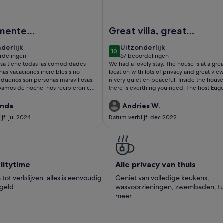
g van FANTASTISCH BUNGALOW!
Afbeelding van Villa met zwemba
mente
Great villa, great
acular
host! 5 star!
derlijk
uitzonderlijk
derlijk
Uitzonderlijk
10
10 op 10
rdelingen
67 beoordelingen
(67
asa tiene todas las comodidades
We had a lovely stay. The house is at a grea
delingen)
beoordelingen)
nas vacaciones increibles sino
location with lots of privacy and great view
 dueños son personas maravillosas.
is very quiet en peaceful. Inside the house
amos de noche, nos recibieron con
there is everthing you need. The host Euge
e cosas ricas para que cenaramos y
very friendly and helpfull.
a el desayuno. La casa estaba
anda
Andries W.
asta 3 opciones de cafeteras tenía.
jf: jul 2024
Datum verblijf: dec 2022
s genial, siempre limpia y la
del agua es ideal. La ubicación del
 excepcional y su parking también.
 Mari y familia por habernos hecho
aciones maravillosas. hecho
i­ty­time
Alle privacy van thuis
tot verblijven: alles is eenvoudig
Geniet van volledige keukens,
egeld
wasvoorzieningen, zwembaden, tu
meer