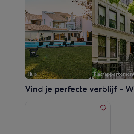
Huis
Flat/appartemen
Vind je perfecte verblijf -
Meer informatie over BellaVista DM private pool,
Meer infor