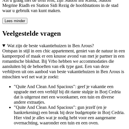
Als u graag met de trein reist, zijn Station Bir Kassa, Station
Megrine Riadh en Station Sidi Rezig de hoofdstations in de stad
waar u gebruik van kunt maken.
Lees minder
Veelgestelde vragen
Wat zijn de beste vakantiehuizen in Ben Arous?
Ontspan in stijl in een chic appartement, geniet van de natuur in een
kampeerpod of maak er een knusse avond van met je partner in een
romantische blokhut. Bij Vrbo hebben we accommodaties die
aansluiten bij de behoeften van elk type gast. Een van deze
verblijven uit ons aanbod van beste vakantiehuizen in Ben Arous is
misschien wel net wat je zoekt:
"Quite And Clean And Spacious": geef je vakantie een
upgrade met een verblijf bij dit riante stulpje in Borj Cedria
dat is uitgerust met een woonkamer, een tuin en diverse
andere extraatjes.
"Quite And Clean And Spacious": gun jezelf (en je
bankrekening) een break bij deze budgetoptie in Borj Cedria.
Hier vind je alles wat je nodig hebt voor een aangename
overnachting, waaronder een tuin en een oven.