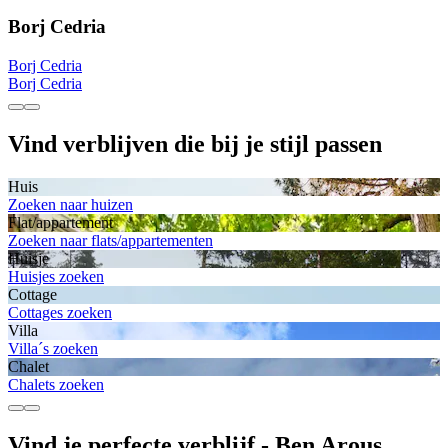
Borj Cedria
Borj Cedria
Borj Cedria
Vind verblijven die bij je stijl passen
Huis
Zoeken naar huizen
Flat/appartement
Zoeken naar flats/appartementen
Huisje
Huisjes zoeken
Cottage
Cottages zoeken
Villa
Villa´s zoeken
Chalet
Chalets zoeken
Vind je perfecte verblijf - Ben Arous