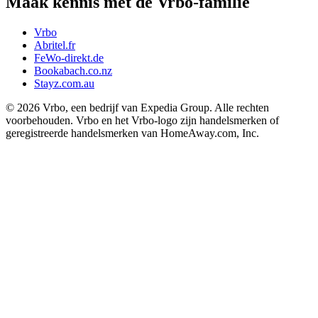
Maak kennis met de Vrbo-familie
Vrbo
Abritel.fr
FeWo-direkt.de
Bookabach.co.nz
Stayz.com.au
© 2026 Vrbo, een bedrijf van Expedia Group. Alle rechten
voorbehouden. Vrbo en het Vrbo-logo zijn handelsmerken of
geregistreerde handelsmerken van HomeAway.com, Inc.