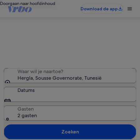
Doorgaan naar hoofdinhoud
Download de app
Vakantiehuizen in Hergla
We hebben 231 vakantiewoningen gevonden — voer
uw reisdatums in om de beschikbaarheid te zien
Waar wil je naartoe?
Hergla, Sousse Governorate, Tunesië
Datums
Gasten
2 gasten
Zoeken