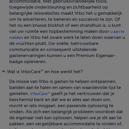
accommodatie. Met gebruiksvriendelijke tools,
toegewijde ondersteuning en zichtbaarheid op
belangrijke reiswebsites maakt Vrbo het u gemakkelijk
om te adverteren, te beheren en succesvol te zijn. Of
het nu een knusse blokhut of een strandhuis is, u kunt
van uw ruimte een topbestemming maken door
u aan te
en Vrbo het zware werk te laten doen waarvan u
melden
de vruchten plukt. Uw snelle, betrouwbare
communicatie en consequent uitstekende
gastenervaringen kunnen u een Premium Eigenaar-
badge opleveren.
Wat is VrboCare™ en hoe werkt het?
De missie van Vrbo is gasten te helpen ontspannen,
banden aan te halen en samen van waardevolle tijd te
genieten.
geeft je het vertrouwen dat je
VrboCare™
beschermd bent en dat we er alles aan doen om,
mocht er iets misgaan, een passende oplossing te
vinden. Als zich een belangrijk probleem voordoet dat
de eigenaar niet kan oplossen, helpen we je dit aan te
pakken, een vergelijkbare accommodatie te vinden of,