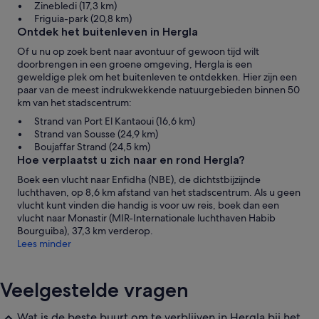
Zinebledi (17,3 km)
Friguia-park (20,8 km)
Ontdek het buitenleven in Hergla
Of u nu op zoek bent naar avontuur of gewoon tijd wilt
doorbrengen in een groene omgeving, Hergla is een
geweldige plek om het buitenleven te ontdekken. Hier zijn een
paar van de meest indrukwekkende natuurgebieden binnen 50
km van het stadscentrum:
Strand van Port El Kantaoui (16,6 km)
Strand van Sousse (24,9 km)
Boujaffar Strand (24,5 km)
Hoe verplaatst u zich naar en rond Hergla?
Boek een vlucht naar Enfidha (NBE), de dichtstbijzijnde
luchthaven, op 8,6 km afstand van het stadscentrum. Als u geen
vlucht kunt vinden die handig is voor uw reis, boek dan een
vlucht naar Monastir (MIR-Internationale luchthaven Habib
Bourguiba), 37,3 km verderop.
Lees minder
Veelgestelde vragen
Wat is de beste buurt om te verblijven in Hergla bij het