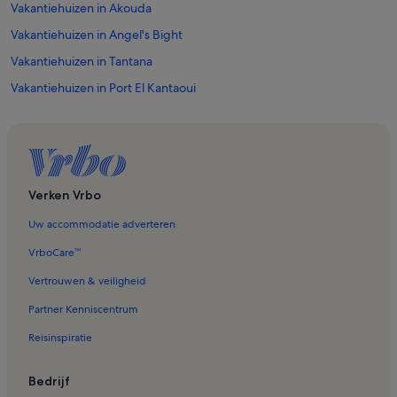
Vakantiehuizen in Akouda
Vakantiehuizen in Angel's Bight
Vakantiehuizen in Tantana
Vakantiehuizen in Port El Kantaoui
Vakantiehuizen in Hammam Sousse
Vakantiehuizen in Strand van Port El Kantaoui
Vakantiehuizen in Enfidha
Huizen in Akouda
Verken Vrbo
Longstay in Chott Mariem
Uw accommodatie adverteren
Accommodaties aan een meer in Akouda
VrboCare™
Landhuizen in Chott Mariem
Vertrouwen & veiligheid
Partner Kenniscentrum
Reisinspiratie
Bedrijf