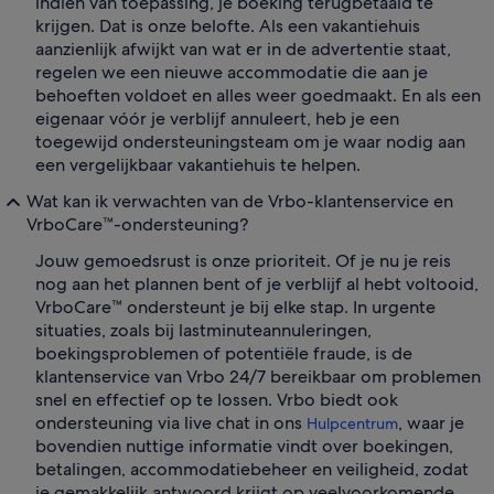
indien van toepassing, je boeking terugbetaald te
krijgen. Dat is onze belofte. Als een vakantiehuis
aanzienlijk afwijkt van wat er in de advertentie staat,
regelen we een nieuwe accommodatie die aan je
behoeften voldoet en alles weer goedmaakt. En als een
eigenaar vóór je verblijf annuleert, heb je een
toegewijd ondersteuningsteam om je waar nodig aan
een vergelijkbaar vakantiehuis te helpen.
Wat kan ik verwachten van de Vrbo-klantenservice en
VrboCare™-ondersteuning?
Jouw gemoedsrust is onze prioriteit. Of je nu je reis
nog aan het plannen bent of je verblijf al hebt voltooid,
VrboCare™ ondersteunt je bij elke stap. In urgente
situaties, zoals bij lastminuteannuleringen,
boekingsproblemen of potentiële fraude, is de
klantenservice van Vrbo 24/7 bereikbaar om problemen
snel en effectief op te lossen. Vrbo biedt ook
ondersteuning via live chat in ons
, waar je
Hulpcentrum
bovendien nuttige informatie vindt over boekingen,
betalingen, accommodatiebeheer en veiligheid, zodat
je gemakkelijk antwoord krijgt op veelvoorkomende