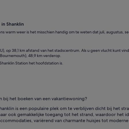
in Shanklin
tijdens warm weer is het misschien handig om te weten dat juli, augustu
OU), op 38,1 km afstand van het stadscentrum. Als u geen vlucht kunt vi
 Bournemouth), 48,9 km verderop.
Shanklin Station het hoofdstation is.
lin bij het boeken van een vakantiewoning?
anklin is een populaire plek om te verblijven dicht bij het 
 maar ook gemakkelijke toegang tot het strand, waardoor het id
accommodaties, variërend van charmante huisjes tot moderne a