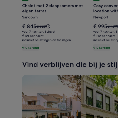
voor
voor
Chalet met 2 slaapkamers met
Cosy convert
Chalet
Cosy
eigen terras
location wit
met
converted
surrounding 
Sandown
Newport
2
barn
slaapkamers
in
De
De
€ 845
€ 995
De
De
€ 928
€ 1.09
met
prijs
rural
prijs
prijs
prijs
voor 7 nachten, 1 chalet
voor 7 nachten, 1
is
is
was
was
eigen
€ 121 per nacht
location
€ 142 per nacht
€ 845
€ 995
inclusief belastingen en toeslagen
€ 928,
inclusief belasti
€ 1.09
terras
with
zie
zie
9% korting
9% korting
views
meer
meer
of
informatie
inform
over
over
the
Vind verblijven die bij je sti
het
het
surroundi
standaardtarief.
standa
countrysid
Zoeken naar huizen
Zoeken naar flats/