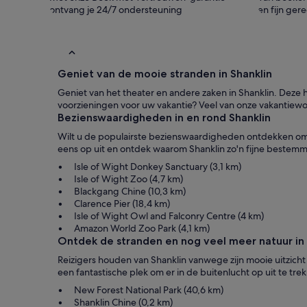
ontvang je 24/7 ondersteuning
en fijn ger
Geniet van de mooie stranden in Shanklin
Geniet van het theater en andere zaken in Shanklin. Deze h
voorzieningen voor uw vakantie? Veel van onze vakantiewo
Bezienswaardigheden in en rond Shanklin
Wilt u de populairste bezienswaardigheden ontdekken om in
eens op uit en ontdek waarom Shanklin zo'n fijne bestemmi
Isle of Wight Donkey Sanctuary (3,1 km)
Isle of Wight Zoo (4,7 km)
Blackgang Chine (10,3 km)
Clarence Pier (18,4 km)
Isle of Wight Owl and Falconry Centre (4 km)
Amazon World Zoo Park (4,1 km)
Ontdek de stranden en nog veel meer natuur in 
Reizigers houden van Shanklin vanwege zijn mooie uitzicht
een fantastische plek om er in de buitenlucht op uit te tr
New Forest National Park (40,6 km)
Shanklin Chine (0,2 km)