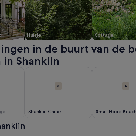
t
Huisje
Cottage
ingen in de buurt van de b
in Shanklin
een nieuw venster.
r Shanklin Old Village. Opent een nieuw venster.
Meer informatie over Shanklin Chine. Opent een n
Meer informatie ov
3
4
age
Shanklin Chine
Small Hope Beac
hanklin