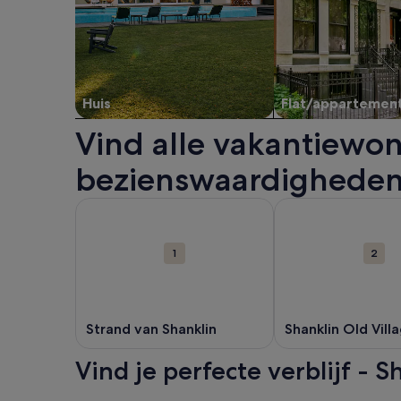
Huis
Flat/appartemen
Vind alle vakantiewon
bezienswaardigheden 
Kaart
Meer informatie over Strand van Shanklin. Opent 
Meer informatie ove
met
attracties
1
2
Strand van Shanklin
Shanklin Old Vill
Vind je perfecte verblijf - S