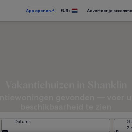
•
App openen
EUR
Adverteer je accommo
Vakantiehuizen in Shanklin
ntiewoningen gevonden — voer u
beschikbaarheid te zien
Datums
Ga
2 