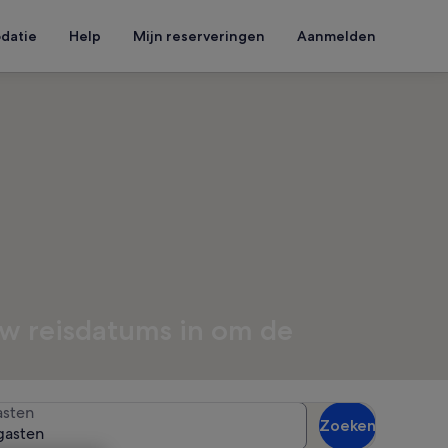
datie
Help
Mijn reserveringen
Aanmelden
w reisdatums in om de
sten
Zoeken
gasten