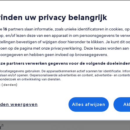
Kalender
F
vinden uw privacy belangrijk
De
augustus 2026
weergegeven
ze
16
partners slaan informatie, zoals unieke identificatoren in cookies, o
maanden
op, en/of lezen deze van een apparaat in om persoonsgegevens te verw
zijn
Maandag
Dinsdag
Woensdag
Donderdag
Vrijdag
Zaterdag
Zondag
Maandag
Din
Ma
Di
Wo
Do
Vr
Za
Zo
Ma
Di
stellingen bevestigen of wijzigen door hieronder te klikken. Je kunt dit o
August
en op de pagina met onze privacyverklaring. Deze keuzes worden aan
2026
doorgegeven en hebben geen invloed op browsegegevens.
en
1
1
2
2
Isle of Wight
Shanklin
September
nze partners verwerken gegevens voor de volgende doeleinden
2026.
locatiegegevens gebruiken. De apparaatkenmerken actief scannen ter identificatie. Info
3
4
5
6
7
8
7
8
9
9
erse andere vakantiehuizen in Shanklin die perfect zijn voor jouw reis. 
laan en/of openen. Gepersonaliseerde advertenties en content, advertentie- en conten
te voorzieningen, zoals parkeermogelijkheden en airconditioning. Je vindt
onderzoek en ontwikkeling van diensten.
 waar roken niet is toegestaan tot plekken met toegankelijkheidsvoorzi
st (derden)
10
11
12
13
14
15
14
15
16
16
17
18
19
20
21
22
21
22
2
23
kse kortingen – Shanklin
nden weergeven
Alles afwijzen
Ak
24
25
26
27
28
29
28
29
3
30
e
ed barn in rural location with views of the surrounding countr
Fotogalerie
Self catering flat, parking, 4 min wal
31
ijk
Uitzonderlijk
(5 beoordelingen)
10
(42 beoordelingen)
onderlijk, (5 beoordelingen)
10 op 10, Uitzonderlijk, (42 beoordelingen)