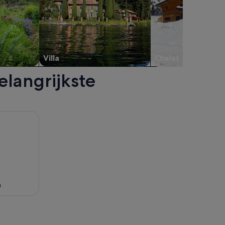
Villa
Chalet
elangrijkste
ieuw venster.
er Small Hope Beach. Opent een nieuw venster.
h