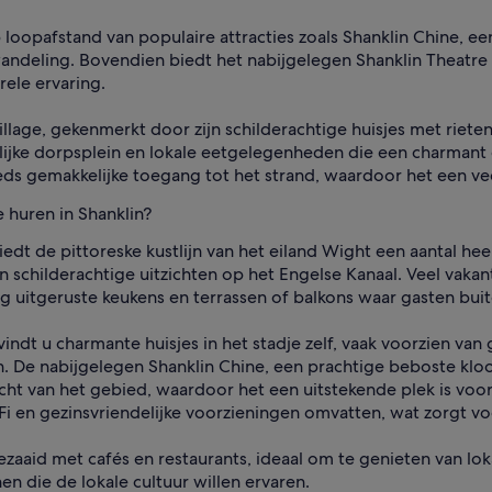
 loopafstand van populaire attracties zoals Shanklin Chine, e
ndeling. Bovendien biedt het nabijgelegen Shanklin Theatre 
rele ervaring.
illage, gekenmerkt door zijn schilderachtige huisjes met riete
rlijke dorpsplein en lokale eetgelegenheden die een charmant 
eds gemakkelijke toegang tot het strand, waardoor het een vee
 huren in Shanklin?
edt de pittoreske kustlijn van het eiland Wight een aantal hee
 en schilderachtige uitzichten op het Engelse Kanaal. Veel va
 uitgeruste keukens en terrassen of balkons waar gasten buit
indt u charmante huisjes in het stadje zelf, vaak voorzien van
. De nabijgelegen Shanklin Chine, een prachtige beboste kloo
acht van het gebied, waardoor het een uitstekende plek is vo
 en gezinsvriendelijke voorzieningen omvatten, wat zorgt voo
aid met cafés en restaurants, ideaal om te genieten van loka
n die de lokale cultuur willen ervaren.