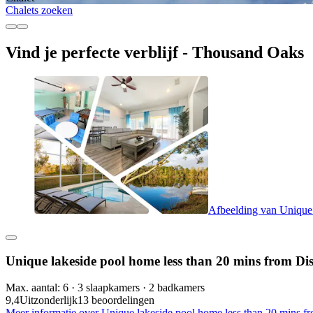
Chalets zoeken
Vind je perfecte verblijf - Thousand Oaks
Afbeelding van Unique 
Unique lakeside pool home less than 20 mins from Di
Max. aantal: 6 · 3 slaapkamers · 2 badkamers
9,4
Uitzonderlijk
13 beoordelingen
Meer informatie over Unique lakeside pool home less than 20 mins fr