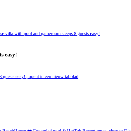
e villa with pool and gameroom sleeps 8 guests easy!
s easy!
 guests easy! , opent in een nieuw tabblad
o BeachHouse ❤️ Expanded pool & HotTub Recent renos, close to Dis