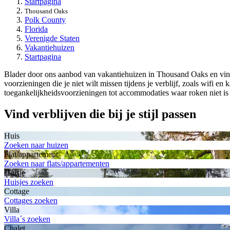
Startpagina
Thousand Oaks
Polk County
Florida
Verenigde Staten
Vakantiehuizen
Startpagina
Blader door ons aanbod van vakantiehuizen in Thousand Oaks en vind d
voorzieningen die je niet wilt missen tijdens je verblijf, zoals wifi en
toegankelijkheidsvoorzieningen tot accommodaties waar roken niet is 
Vind verblijven die bij je stijl passen
Huis
Zoeken naar huizen
Flat/appartement
Zoeken naar flats/appartementen
Huisje
Huisjes zoeken
Cottage
Cottages zoeken
Villa
Villa´s zoeken
Chalet