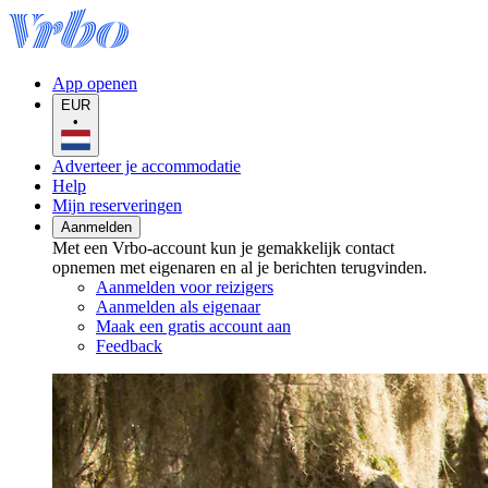
App openen
EUR
•
Adverteer je accommodatie
Help
Mijn reserveringen
Aanmelden
Met een Vrbo-account kun je gemakkelijk contact
opnemen met eigenaren en al je berichten terugvinden.
Aanmelden voor reizigers
Aanmelden als eigenaar
Maak een gratis account aan
Feedback