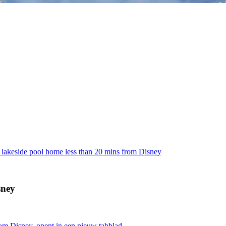
lakeside pool home less than 20 mins from Disney
sney
om Disney, opent in een nieuw tabblad