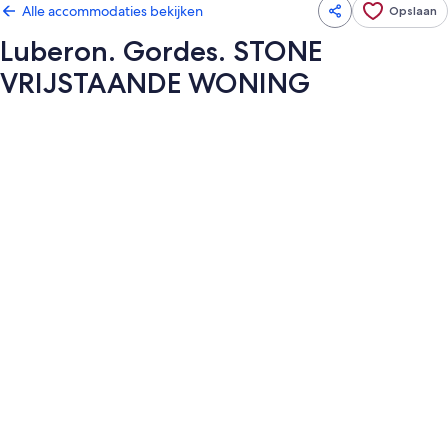
Alle accommodaties bekijken
Opslaan
Luberon. Gordes. STONE
VRIJSTAANDE WONING
Fotogalerie
voor
Luberon.
Gordes.