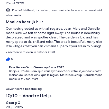
25 okt 2023
Positief: Netheid, inchecken, communicatie, locatie en accuraatheid
advertentie
Mooi en heerlijk huis
Our hosts greeted us with all regards, Jean-Marc and Danielle
made sure we felt at home right away! The house is beautifully
decorataed and was spotles clean. The garden is big and has
many spots to sit, chill and relax.The area is beautifull, many nice
litlle villages that you can visit and superb if you are in to biking!
7 nachten verbleven in oktober 2023
0
Reactie van VrboOwner op 5 nov 2023
Bonjour, Très heureux que vous ayez apprécier votre séjour dans notre
maison de Gordes Ainsi que la région. Merci beaucoup. Cordialement.
Danielle et Jean-Marc
Geverifieerde beoordeling
10/10 – Voortreffelijk
Georg G.
20 jul 2025