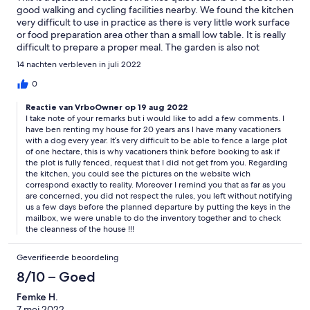
good walking and cycling facilities nearby. We found the kitchen
very difficult to use in practice as there is very little work surface
or food preparation area other than a small low table. It is really
difficult to prepare a proper meal. The garden is also not
properly enclosed and dogs can easily escape on to the road at
14 nachten verbleven in juli 2022
the front, as ours did and which means they cannot be left
unleashed. This wasn’t clear to us on the booking details.
0
Reactie van VrboOwner op 19 aug 2022
I take note of your remarks but i would like to add a few comments. I
have ben renting my house for 20 years ans l have many vacationers
with a dog every year. It’s very difficult to be able to fence a large plot
of one hectare, this is why vacationers think before booking to ask if
the plot is fully fenced, request that I did not get from you. Regarding
the kitchen, you could see the pictures on the website wich
correspond exactly to reality. Moreover I remind you that as far as you
are concerned, you did not respect the rules, you left without notifying
us a few days before the planned departure by putting the keys in the
mailbox, we were unable to do the inventory together and to check
the cleanness of the house !!!
Geverifieerde beoordeling
8/10 – Goed
Femke H.
7 mei 2022