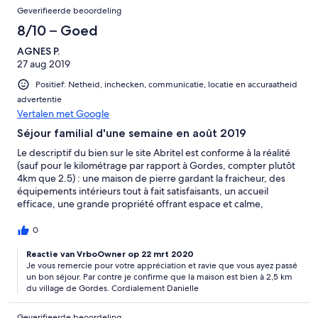
Geverifieerde beoordeling
8/10 – Goed
AGNES P.
27 aug 2019
Positief: Netheid, inchecken, communicatie, locatie en accuraatheid
advertentie
Vertalen met Google
Séjour familial d'une semaine en août 2019
Le descriptif du bien sur le site Abritel est conforme à la réalité
(sauf pour le kilométrage par rapport à Gordes, compter plutôt
4km que 2.5) : une maison de pierre gardant la fraicheur, des
équipements intérieurs tout à fait satisfaisants, un accueil
efficace, une grande propriété offrant espace et calme,
quiétude et tranquillité, une localisation appréciable à proximité
de sites intéressants à découvrir dans les environs sans faire trop
0
de kilomètres. Bref, tous ces éléments ont contribué à rendre ce
séjour agréable.
Reactie van VrboOwner op 22 mrt 2020
Je vous remercie pour votre appréciation et ravie que vous ayez passé
un bon séjour. Par contre je confirme que la maison est bien à 2,5 km
du village de Gordes. Cordialement Danielle
Geverifieerde beoordeling