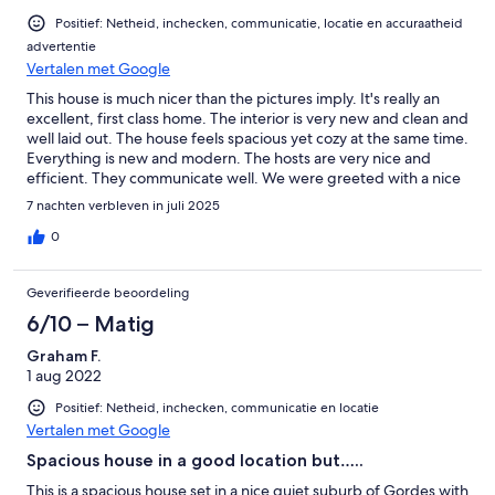
Positief: Netheid, inchecken, communicatie, locatie en accuraatheid
advertentie
Vertalen met Google
This house is much nicer than the pictures imply. It's really an
excellent, first class home. The interior is very new and clean and
well laid out. The house feels spacious yet cozy at the same time.
Everything is new and modern. The hosts are very nice and
efficient. They communicate well. We were greeted with a nice
bottle of Provence rosé wine.Be prepared to bring all of your
7 nachten verbleven in juli 2025
own supplies if you stay more than a day or two. Upon request,
the hosts were willing to provide towels and sheets, but
0
otherwise there were virtually no amenities.The yard is spacious.
While it isn't fenced, there are lots of natural barriers (hedges,
Geverifieerde beoordeling
trees) to keep a well-behaved pet within the property's
boundaries. The yard is very plain and not well landscaped, but
6/10 – Matig
its a great size and was a fun place for our dog to run and play.
Graham F.
1 aug 2022
Positief: Netheid, inchecken, communicatie en locatie
Vertalen met Google
Spacious house in a good location but…..
This is a spacious house set in a nice quiet suburb of Gordes with