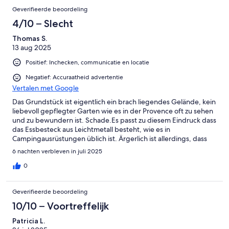
Geverifieerde beoordeling
4/10 – Slecht
Thomas S.
13 aug 2025
Positief: Inchecken, communicatie en locatie
Negatief: Accuraatheid advertentie
Vertalen met Google
Das Grundstück ist eigentlich ein brach liegendes Gelände, kein
liebevoll gepflegter Garten wie es in der Provence oft zu sehen
und zu bewundern ist. Schade.Es passt zu diesem Eindruck dass
das Essbesteck aus Leichtmetall besteht, wie es in
Campingausrüstungen üblich ist. Ärgerlich ist allerdings, dass
die Schlafzimmertüren aus Einfachholz sich nicht wirksam
6 nachten verbleven in juli 2025
schließen lassen. Sie gehen beim leisesten Lufthauch von selbst
auf und schließen erst, wenn man sie mit dem Schlüssel
0
abschließt. Das ist lästig und für das Zusammenleben nicht
unbedingt förderlich.Die Matratzen waren gut.Draußen lässt es
Geverifieerde beoordeling
sich im Schatten des Sonnenschirmes nur sitzen, wenn kein
Wind geht, da der Sonnenschirm dafür nicht stabil genug ist
10/10 – Voortreffelijk
und leicht umstürzt.Alles in allem könnte dies Anwesen ein
Patricia L.
angenehmer Ort sein, wenn er von den Vermietern mehr