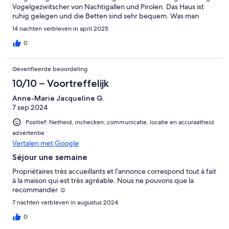
Vogelgezwitscher von Nachtigallen und Pirolen. Das Haus ist
ruhig gelegen und die Betten sind sehr bequem. Was man
allerdings wissen sollte: Bettwäsche und Handtücher muss man
14 nachten verbleven in april 2025
selbst mitbringen oder vorher mit den Vermietern vereinbaren,
dass man etwas bekommt. Das Haus ist innen sehr kühl, was
0
wunderbar ist, wenn es draußen heiß ist. Wenn man wie wir im
Frühling reist, kann es im Haus sehr kalt sein. Ansonsten ist das
Geverifieerde beoordeling
Haus sauber und ansprechend eingerichtet.
10/10 – Voortreffelijk
Anne-Marie Jacqueline G.
7 sep 2024
Positief: Netheid, inchecken, communicatie, locatie en accuraatheid
advertentie
Vertalen met Google
Séjour une semaine
Propriétaires très accueillants et l’annonce correspond tout à fait
à la maison qui est très agréable. Nous ne pouvons que la
recommander ☺️
7 nachten verbleven in augustus 2024
0