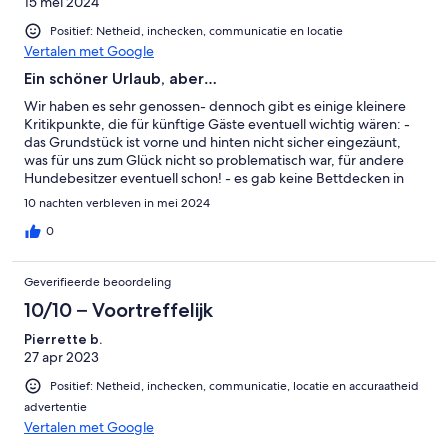
15 mei 2024
Positief: Netheid, inchecken, communicatie en locatie
Vertalen met Google
Ein schöner Urlaub, aber…
Wir haben es sehr genossen- dennoch gibt es einige kleinere
Kritikpunkte, die für künftige Gäste eventuell wichtig wären: -
das Grundstück ist vorne und hinten nicht sicher eingezäunt,
was für uns zum Glück nicht so problematisch war, für andere
Hundebesitzer eventuell schon! - es gab keine Bettdecken in
den üblichen Größen, sondern nur in seltsamen Übergrößen -
10 nachten verbleven in mei 2024
für 6 Personen ist das Kochen nicht gut möglich und auch die
Sitzmöglichkeiten sind da eher dürftig- maximal 4 Personen -
0
ggf wäre ein Fliegenschutz an den Fenstern sinnvoll Ansonsten
hatten wir einen tollen Urlaub, danke
Geverifieerde beoordeling
10/10 – Voortreffelijk
Pierrette b.
27 apr 2023
Positief: Netheid, inchecken, communicatie, locatie en accuraatheid
advertentie
Vertalen met Google