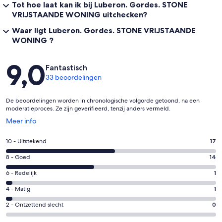
Tot hoe laat kan ik bij Luberon. Gordes. STONE
VRIJSTAANDE WONING uitchecken?
Waar ligt Luberon. Gordes. STONE VRIJSTAANDE
WONING ?
Beoordelingen
9,0
Fantastisch
33 beoordelingen
De beoordelingen worden in chronologische volgorde getoond, na een
moderatieproces. Ze zijn geverifieerd, tenzij anders vermeld.
Opent
Meer info
in
een
Gastenscore:
10 - Uitstekend
17
nieuw
10
venster
Gastenscore:
8 - Goed
14
-
8
Uitstekend.
Gastenscore:
6 - Redelijk
1
-
17
6
Goed.
Gastenscore:
4 - Matig
1
van
-
14
4
33
Redelijk.
Gastenscore:
2 - Ontzettend slecht
0
van
-
beoordelingen
1
2
33
Matig.