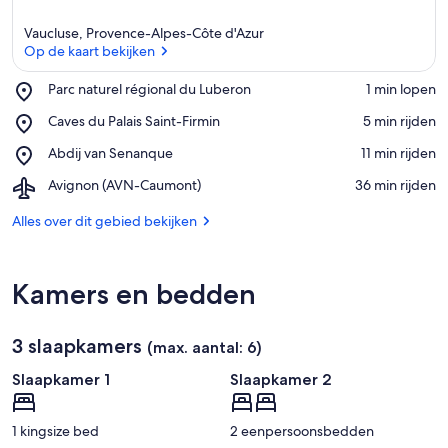
Vaucluse, Provence-Alpes-Côte d'Azur
Op de kaart bekijken
Place,
Parc naturel régional du Luberon
‪1 min lopen‬
Parc
Op de kaart bekijken
Place,
Caves du Palais Saint-Firmin
‪5 min rijden‬
naturel
Caves
régional
Place,
Abdij van Senanque
‪11 min rijden‬
du
du
Abdij
Palais
Luberon
Airport,
Avignon (AVN-Caumont)
‪36 min rijden‬
van
Saint-
Avignon
Senanque
Firmin
(AVN-
Alles over dit gebied bekijken
Caumont)
Kamers en bedden
3 slaapkamers
(max. aantal: 6)
Slaapkamer 1
Slaapkamer 2
1 kingsize bed
2 eenpersoonsbedden