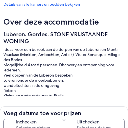
Details van alle kamers en bedden bekijken
Over deze accommodatie
Luberon. Gordes. STONE VRIJSTAANDE
WONING
Ideaal voor een bezoek aan de dorpen van de Luberon en Monti
Vaucluse (Markten, Ambachten, Antiek) .Visiter Senanque, Village
des Bories.
Mogelijkheid 4 tot 6 personen. Discovery en ontspanning voor
iedereen.
Veel dorpen van de Luberon bezoeken
Luieren onder de moerbeibomen.
wandeltochten in de omgeving
fietsen.
Kleine en grote restaurants, Etoile.
Veel wijngaarden te bezoeken en wijn proeven
Voeg datums toe voor prijzen
Inchecken
Uitchecken