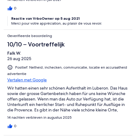
0
Reactie van VrboOwner op 5 aug 2021
Merci pour votre appréciation, au plaisir de vous revoir.
Geverifieerde beoordeling
10/10 – Voortreffelijk
Falk W.
26 aug 2025
Positief: Netheid, inchecken, communicatie, locatie en accuraatheid
advertentie
Vertalen met Google
Wir hatten einen sehr schönen Aufenthalt im Luberon. Das Haus
sowie der grosse Gartenbeteich haben für uns keine Wünsche
offen gelassen. Wenn man das Auto zur Verfügung hat, ist die
Unterkunft ein herrlicher Start- und Ruhepunkt für Ausflüge in
die Provence. Es gibt in der Nähe viele schöne kleine Orte,
denen man einen Besuch abstatten sollte. Vielen Dank an
14 nachten verbleven in augustus 2025
Danielle und Jean-Marc für die nette Begrüßung und die
Unterstützung bei der Lösung von kleinen Problemchen.
0