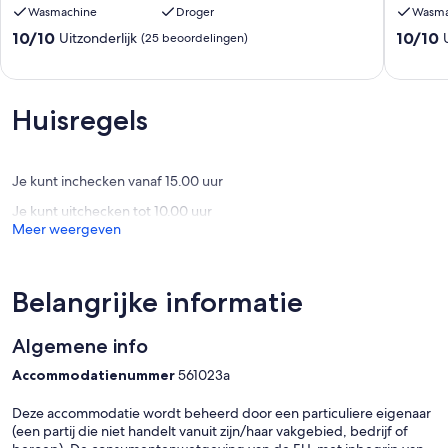
Wasmachine
Droger
Wasma
zwembad
Zwemb
en
-
10.0
10.0
10/10
10/10
Uitzonderlijk
(25 beoordelingen)
uitzicht
Au
van
van
op
Soleil
10,
10,
Luberon
de
Uitzonderlijk,
Uitzonder
Gordes
Gordes
(25
(36
Huisregels
GORDE
beoordelingen)
beoorde
Je kunt inchecken vanaf 15.00 uur
Je kunt uitchecken tot 10.00 uur
Meer weergeven
Belangrijke informatie
Algemene info
Accommodatienummer
561023a
Deze accommodatie wordt beheerd door een particuliere eigenaar
(een partij die niet handelt vanuit zijn/haar vakgebied, bedrijf of