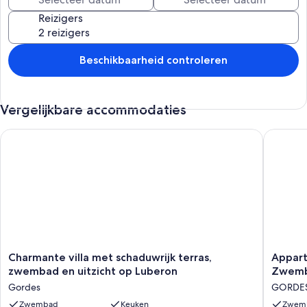
Reizigers
Beschikbaarheid controleren
Vergelijkbare accommodaties
Charmante villa met schaduwrijk terras, zwembad en uitzicht
Appartem
Charmante
Appart
Charmante villa met schaduwrijk terras,
Appart
villa
met
zwembad en uitzicht op Luberon
Zwemba
met
2
Gordes
GORDE
schaduwrijk
Slaapka
terras,
Zwembad
Keuken
met
Zwem