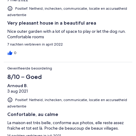
Positief: Netheid, inchecken, communicatie, locatie en accuraatheid
advertentie
Very pleasant house in a beautiful area
Nice outer garden with a lot of space to play or let the dog run.
Comfortable rooms
7 nachten verbleven in april 2022
0
Geverifieerde beoordeling
8/10 – Goed
Arnoud B.
3 aug 2021
Positief: Netheid, inchecken, communicatie, locatie en accuraatheid
advertentie
Confortable, au calme
La maison est très belle, conforme aux photos, elle reste assez
fraîche et tot est là. Proche de beaucoup de beaux villages.
14 nachten verbleven in juli 2021