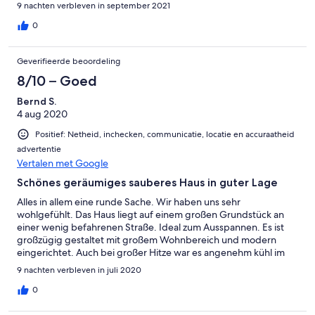
9 nachten verbleven in september 2021
0
Geverifieerde beoordeling
8/10 – Goed
Bernd S.
4 aug 2020
Positief: Netheid, inchecken, communicatie, locatie en accuraatheid
advertentie
Vertalen met Google
Schönes geräumiges sauberes Haus in guter Lage
Alles in allem eine runde Sache. Wir haben uns sehr
wohlgefühlt. Das Haus liegt auf einem großen Grundstück an
einer wenig befahrenen Straße. Ideal zum Ausspannen. Es ist
großzügig gestaltet mit großem Wohnbereich und modern
eingerichtet. Auch bei großer Hitze war es angenehm kühl im
Haus. Die Betten sind sehr bequem, was nicht
9 nachten verbleven in juli 2020
selbstverständlich ist. Die Vermieter sind sehr freundlich und
geben Tipps.
0