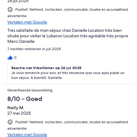
26 jul 2025
liebevolle Aufmerksamkeit bekäme.
Positief: Netheid, inchecken, communicatie, locatie en accuraatheid
advertentie
Vertalen met Google
Très satisfaite de mon séjour chez Danielle Location très bien
située pour visiter le Luberon Location très agréable très propre
Merci Danielle
7 nachten verbleven in juli 2025
0
Reactie van VrboOwner op 26 jul 2025
Je vous remercie pour avis, et très heureuse que vous ayez passé un
bon séjour. A bientôt. Danielle
Geverifieerde beoordeling
8/10 – Goed
Nelly M.
27 mei 2025
Positief: Netheid, inchecken, communicatie, locatie en accuraatheid
advertentie
Vertalen met Google