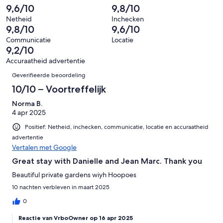
van
-
9,6/10
9,8/10
beoordelingen
1
33
Ontzettend
van
Netheid
Inchecken
beoordelingen
slecht.
9,8/10
9,6/10
33
0
beoordelingen
Communicatie
Locatie
van
9,2/10
33
Accuraatheid advertentie
beoordelingen
Beoordelingen
Geverifieerde beoordeling
10/10 – Voortreffelijk
Norma B.
4 apr 2025
Positief: Netheid, inchecken, communicatie, locatie en accuraatheid
advertentie
Vertalen met Google
Great stay with Danielle and Jean Marc. Thank you
Beautiful private gardens wiyh Hoopoes
10 nachten verbleven in maart 2025
0
Reactie van VrboOwner op 16 apr 2025