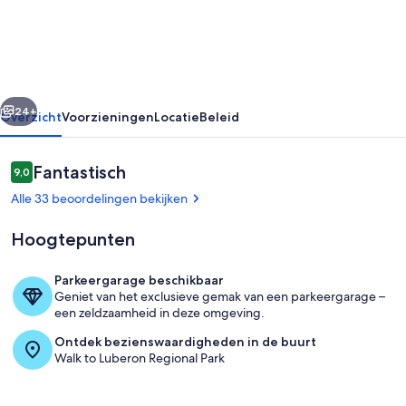
STONE
VRIJSTAANDE
WONING
rige
Volgende
24+
Overzicht
Voorzieningen
Locatie
Beleid
Beoordelingen
Fantastisch
9,0
9,0 op 10 –
Alle 33 beoordelingen bekijken
Hoogtepunten
Parkeergarage beschikbaar
Geniet van het exclusieve gemak van een parkeergarage –
Buiten dineren
een zeldzaamheid in deze omgeving.
Ontdek bezienswaardigheden in de buurt
Walk to Luberon Regional Park