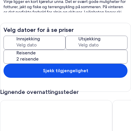
Vinje ligger en kort kjøretur unna. Det er svært gode muligheter for
fotturer, jakt og fiske og terrengsykling på sommeren. På vinteren
er det perfekte forhold for alpin og skiturer. Leiligheten ligger ski
in/ski out til skiheis.
Velg datoer for å se priser
Innsjekking
Utsjekking
Reisende
Sjekk tilgjengelighet
Lignende overnattingssteder
3 roms fantastisk bolig i Vossestrand
6 person