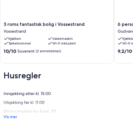
3
6
3 roms fantastisk bolig i Vossestrand
6 pers
roms
person
Vossestrand
Gudvan
fantastisk
ferie
Kjøkken
Vaskemaskin
Kjøkk
bolig
hjemme
Tørketrommel
Wi-fi inkludert
Wi-fi 
i
i
Vossestrand
Gudvan
10.0
9.2
10/10
9,2/10
Suverent
(2 anmeldelser)
Vossestrand
By
av
av
Traum
10,
10,
Gudvan
Suverent,
Fantasti
(2
(22
Husregler
anmeldelser)
anmelde
Innsjekking etter kl. 15.00
Utsjekking før kl. 11.00
Minimumsalder for å leie: 20
Vis mer