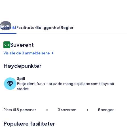
i
Myrkdalen
rige
Neste
26+
Oversikt
Fasiliteter
Beliggenhet
Regler
Anmeldelser
Suverent
9,4
9,4 av 10 –
Vis alle de 3 anmeldelsene
Høydepunkter
Spill
Et sjeldent funn – prøv de mange spillene som tilbys på
Rom
stedet.
Plass til 8 personer
•
3 soverom
•
5 senger
Populære fasiliteter