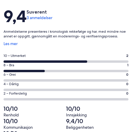
Anmeldelser
9,4
Suverent
3 anmeldelser
Anmeldelsene presenteres i kronologisk rekkefølge og har, med mindre noe
annet er oppgitt, gjennomgått en modererings- og verifiseringsprosess.
Åpnes
Les mer
i
et
Rangering
10 – Utmerket
2
nytt
på
vindu
Rangering
8 – Bra
1
10
på
−
Rangering
6 – Grei
0
8
Utmerket.
på
−
Rangering
4 – Dårlig
0
2
6
Bra.
på
av
−
Rangering
2 – Forferdelig
0
1
4
totalt
Grei.
på
av
−
3
0
2
10/10
10/10
totalt
Dårlig.
anmeldelser.
av
−
3
0
Renhold
Innsjekking
totalt
Forferdelig.
10/10
9,4/10
anmeldelser.
av
3
0
totalt
Kommunikasjon
Beliggenheten
anmeldelser.
av