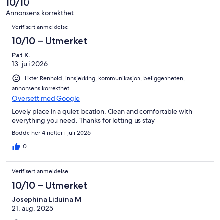
10/10
3
totalt
anmeldelser.
Annonsens korrekthet
3
Anmeldelser
Verifisert anmeldelse
anmeldelser.
10/10 – Utmerket
Pat K.
13. juli 2026
Likte: Renhold, innsjekking, kommunikasjon, beliggenheten,
annonsens korrekthet
Oversett med Google
Lovely place in a quiet location. Clean and comfortable with
everything you need. Thanks for letting us stay
Bodde her 4 netter i juli 2026
0
Verifisert anmeldelse
10/10 – Utmerket
Josephina Liduina M.
21. aug. 2025