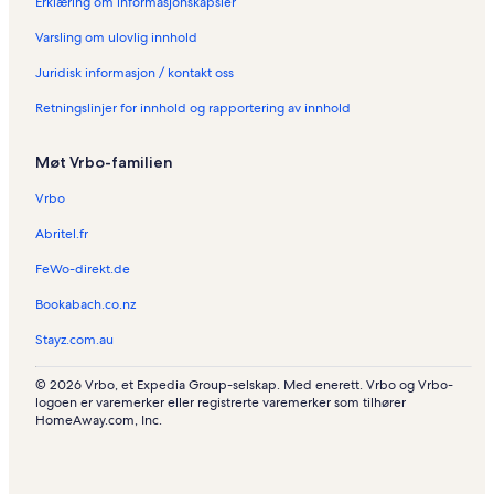
Erklæring om informasjonskapsler
Varsling om ulovlig innhold
Juridisk informasjon / kontakt oss
Retningslinjer for innhold og rapportering av innhold
Møt Vrbo-familien
Vrbo
Abritel.fr
FeWo-direkt.de
Bookabach.co.nz
Stayz.com.au
© 2026 Vrbo, et Expedia Group-selskap. Med enerett. Vrbo og Vrbo-
logoen er varemerker eller registrerte varemerker som tilhører
HomeAway.com, Inc.