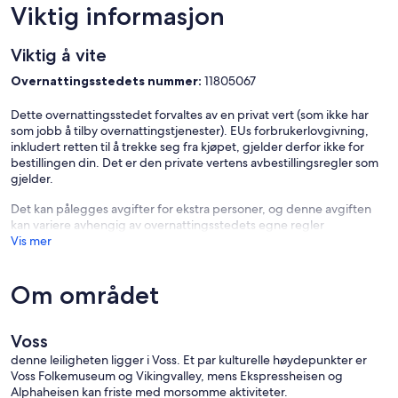
Viktig informasjon
Viktig å vite
Overnattingsstedets nummer:
11805067
Dette overnattingsstedet forvaltes av en privat vert (som ikke har
som jobb å tilby overnattingstjenester). EUs forbrukerlovgivning,
inkludert retten til å trekke seg fra kjøpet, gjelder derfor ikke for
bestillingen din. Det er den private vertens avbestillingsregler som
gjelder.
Det kan pålegges avgifter for ekstra personer, og denne avgiften
kan variere avhengig av overnattingsstedets egne regler
Vis mer
Om området
Voss
denne leiligheten ligger i Voss. Et par kulturelle høydepunkter er
Voss Folkemuseum og Vikingvalley, mens Ekspressheisen og
Alphaheisen kan friste med morsomme aktiviteter.