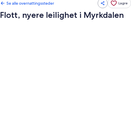
Se alle overnattingssteder
Lagre
Flott, nyere leilighet i Myrkdalen
Bildegalleri
av
Flott,
nyere
leilighet