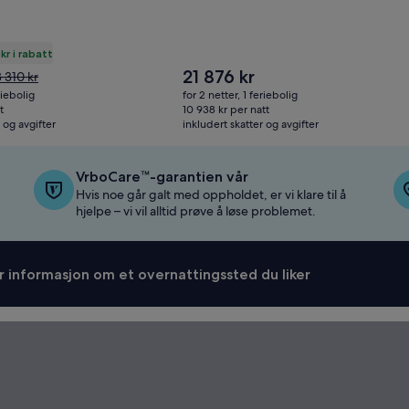
kr i rabatt
Prisen
21 876 kr
risen
3 310 kr
er
ar
riebolig
for 2 netter, 1 feriebolig
21 876 kr
 310 kr.
t
10 938 kr per natt
 og avgifter
e
inkludert skatter og avgifter
er
nformasjon
m
VrboCare™-garantien vår
tandardpris.
Hvis noe går galt med oppholdet, er vi klare til å
hjelpe – vi vil alltid prøve å løse problemet.
r informasjon om et overnattingssted du liker