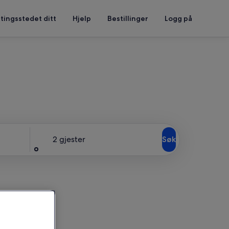
tingsstedet ditt
Hjelp
Bestillinger
Logg på
Gjester
2 gjester
Søk