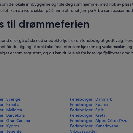
bo som de lokale innbyggerne og føle deg som hjemme, med nok av plass ti
å fjellet, kan du være sikker på å finne et feriehjem på Vrbo som passer n
us til drømmeferien
and eller gå på ski ned snødekte fjell, er en feriebolig et godt valg. Fo
ighet får du tilgang til praktiske fasiliteter som kjøkken og vaskemaskin, o
valget er som sagt stort, og du kan du leie alt fra koselige fjellhytter omg
er i Sverige
Ferieboliger i Danmark
er i Kroatia
Ferieboliger i Spania
er i Mallorca
Ferieboliger i Split
er i Barcelona
Ferieboliger i Kreta
er i Gran Canaria
Ferieboliger i Alpes-Côte d'Azur
er i Kypros
Ferieboliger i Kanariøyene
er i Tenerife
Vrbos rabatter