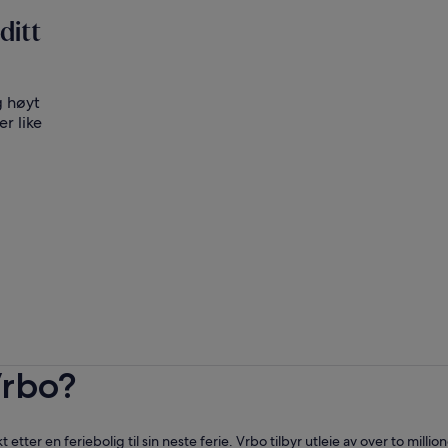
ditt
g høyt
r like
Vrbo?
ter en feriebolig til sin neste ferie. Vrbo tilbyr utleie av over to millio