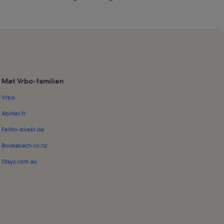
Møt Vrbo-familien
Vrbo
Abritel.fr
FeWo-direkt.de
Bookabach.co.nz
Stayz.com.au