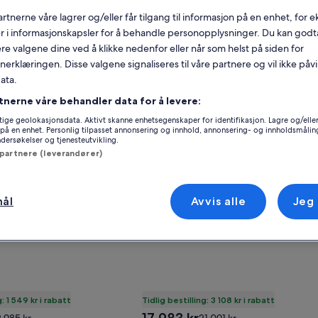
rtnerne våre lagrer og/eller får tilgang til informasjon på en enhet, for
r i informasjonskapsler for å behandle personopplysninger. Du kan godta
re valgene dine ved å klikke nedenfor eller når som helst på siden for
10 Min to Strip!
det for Boho Queen Studio Near NYC, EWR, MetLife
Gallery
Sjekk tilbudet for Stort sørvend
erklæringen. Disse valgene signaliseres til våre partnere og vil ikke påv
 Studio Near NYC, EWR,
Stort sørvendt basseng- / micke
Carousel
ata.
mouse-boblebad som vender m
naturområdet - INKLUSIVE PRISER
Clermont
tnerne våre behandler data for å levere:
t
Suverent
(7 anmeldelser)
9,8
(83 anmeldelser)
ige geolokasjonsdata. Aktivt skanne enhetsegenskaper for identifikasjon. Lagre og/eller 
på en enhet. Personlig tilpasset annonsering og innhold, annonsering- og innholdsmålin
ersøkelser og tjenesteutvikling.
 partnere (leverandører)
mål
Avvis alle
Jeg
g: 1 549 kr i rabatt
Tidlig bestilling: 3 108 kr i rabatt
Prisen
risen
Prisen