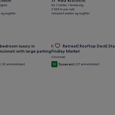
17 983 kr
2 985 kr
21 091 kr
er
ar
var
ilighet
for 7 netter, 1 feriebolig
17 983 kr
 985 kr.
21 091 kr.
2 569 kr per natt
 og avgifter
e
inkludert skatter og avgifter
Se
er
mer
nformasjon
informasjon
m
om
tandardpris.
standardpris.
droom apt w/ AC in vibrant Westwood Cincinnati
et for Spacious 6-bedroom luxury in charming Cincinnati with
Gallery
Sjekk tilbudet for Huge Retreat| 
bedroom luxury in
Huge Retreat| Rooftop Deck| Sta
Carousel
ncinnati with large parking
Findlay Market
Cincinnati
t
Suverent
(12 anmeldelser)
10
(27 anmeldelser)