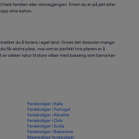
l hele familien eller vennegjengen. Enten du er på jakt etter
ettopp dine behov.
retrekker du å feriere i eget land, finnes det dessuten mange
g du får ekstra plass, noe som er perfekt hvis planen er å
itt av vakker natur til store villaer med basseng som barna kan
Ferieboliger i Italia
Ferieboliger i Portugal
Ferieboliger i Alicante
Ferieboliger i Oslo
Ferieboliger i Sicilia
Ferieboliger i Balearene
Maanedlige ferieboliger