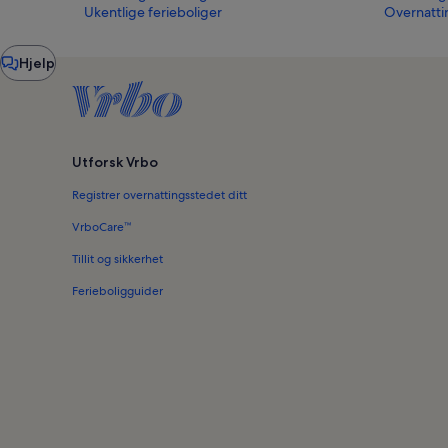
Ukentlige ferieboliger
Overnatti
Chatvindu
Hjelp
Utforsk Vrbo
Registrer overnattingsstedet ditt
VrboCare™
Tillit og sikkerhet
Ferieboligguider