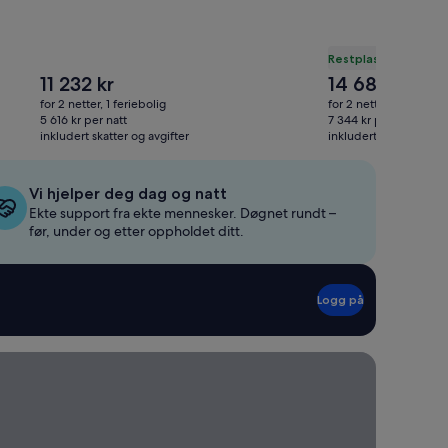
Restplass: 525 kr i r
Prisen
Prisen
11 232 kr
14 688 kr
Prisen
15 213
er
er
var
for 2 netter, 1 feriebolig
for 2 netter, 1 feriebol
11 232 kr
14 688 kr
15 213
5 616 kr per natt
7 344 kr per natt
inkludert skatter og avgifter
inkludert skatter og av
Se
mer
infor
om
Vi hjelper deg dag og natt
stand
Ekte support fra ekte mennesker. Døgnet rundt –
før, under og etter oppholdet ditt.
Logg på