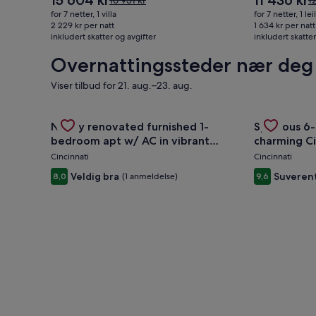
15 604 kr
11 436 kr
16 951 kr
1
er
er
var
v
for 7 netter, 1 villa
for 7 netter, 1 le
15 604 kr
11 436 kr
16 951 kr.
12
2 229 kr per natt
1 634 kr per natt
inkludert skatter og avgifter
Se
inkludert skatter
S
mer
m
Overnattingssteder nær deg
informasjon
i
om
o
Viser tilbud for 21. aug.–23. aug.
standardpris.
s
Gallery
Sjekk tilbudet for Newly renovated furnished 1-be
Gallery
Sjekk tilbud
Newly renovated furnished 1-
Spacious 6-
Carousel
Carousel
bedroom apt w/ AC in vibrant
charming Ci
Westwood Cincinnati
Cincinnati
Cincinnati
Veldig bra
Suveren
8,0
(1 anmeldelse)
9,6