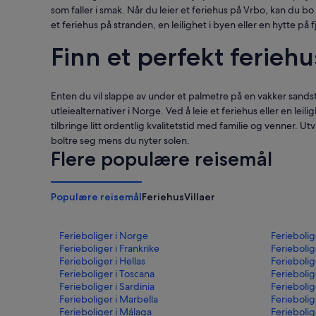
som faller i smak. Når du leier et feriehus på Vrbo, kan du 
et feriehus på stranden, en leilighet i byen eller en hytte p
Finn et perfekt ferieh
Enten du vil slappe av under et palmetre på en vakker sandstr
utleiealternativer i Norge. Ved å leie et feriehus eller en leil
tilbringe litt ordentlig kvalitetstid med familie og venner. Ut
boltre seg mens du nyter solen.
Flere populære reisemål
Populære reisemål
Feriehus
Villaer
Ferieboliger i Norge
Feriebolig
Ferieboliger i Frankrike
Feriebolig
Ferieboliger i Hellas
Feriebolig
Ferieboliger i Toscana
Feriebolig
Ferieboliger i Sardinia
Feriebolig
Ferieboliger i Marbella
Feriebolig
Ferieboliger i Málaga
Feriebolig