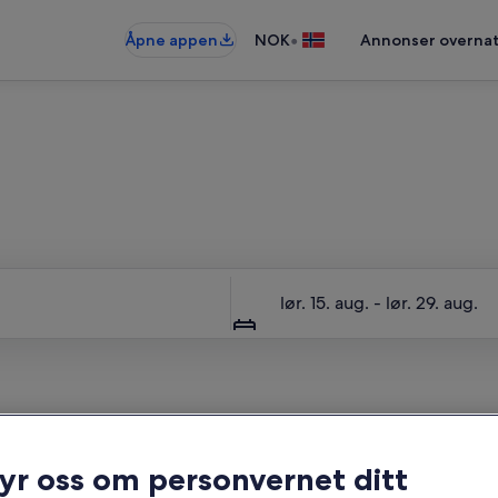
•
Åpne appen
NOK
Annonser overnat
Hele stedet for deg selv
Datoer
lør. 15. aug. - lør. 29. aug.
ryr oss om personvernet ditt