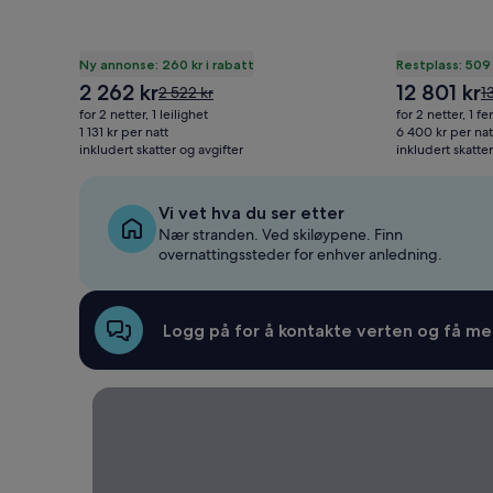
Ny annonse: 260 kr i rabatt
Restplass: 509 
Prisen
Prisen
2 262 kr
12 801 kr
Prisen
P
2 522 kr
1
er
er
var
v
for 2 netter, 1 leilighet
for 2 netter, 1 fe
2 262 kr
12 801 kr
2 522 kr.
13
1 131 kr per natt
6 400 kr per nat
inkludert skatter og avgifter
Se
inkludert skatter
S
mer
m
informasjon
i
om
o
Vi vet hva du ser etter
standardpris.
s
Nær stranden. Ved skiløypene. Finn
overnattingssteder for enhver anledning.
Logg på for å kontakte verten og få me