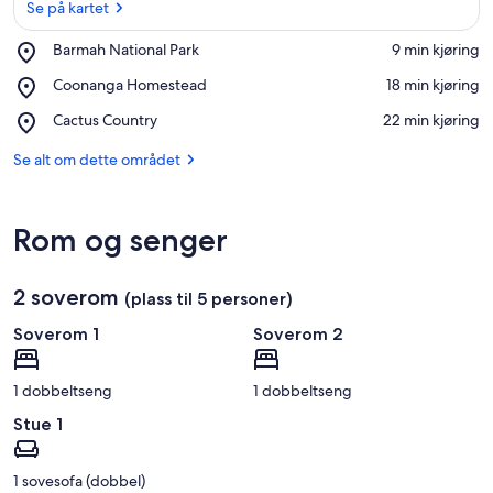
Se på kartet
Place,
Barmah National Park
‪9 min kjøring‬
Barmah
Se på kartet
Place,
Coonanga Homestead
‪18 min kjøring‬
National
Coonanga
Park
Place,
Cactus Country
‪22 min kjøring‬
Homestead
Cactus
Country
Se alt om dette området
Rom og senger
2 soverom
(plass til 5 personer)
Soverom 1
Soverom 2
1 dobbeltseng
1 dobbeltseng
Stue 1
1 sovesofa (dobbel)