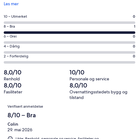
Åpnes
Les mer
i
et
Rangering
10 – Utmerket
0
nytt
på
vindu
Rangering
8 – Bra
1
10
på
−
Rangering
6 – Grei
0
8
Utmerket.
på
−
Rangering
4 – Dårlig
0
0
6
Bra.
på
av
−
Rangering
2 – Forferdelig
0
1
4
totalt
Grei.
på
av
−
1
0
2
8,0/10
10/10
totalt
Dårlig.
anmeldelser.
av
−
1
0
Renhold
Personale og service
totalt
Forferdelig.
8,0/10
8,0/10
anmeldelser.
av
1
0
totalt
Fasiliteter
Overnattingsstedets bygg og
anmeldelser.
av
tilstand
1
totalt
Anmeldelser
anmeldelser.
Verifisert anmeldelse
1
8/10 – Bra
anmeldelser.
Colin
29. mai 2026
Likte: Renhold, personale og service, fasiliteter og