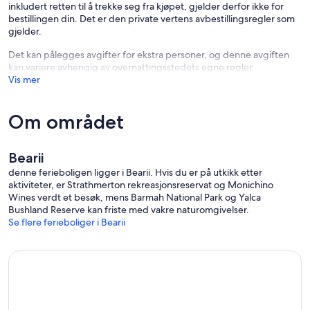
inkludert retten til å trekke seg fra kjøpet, gjelder derfor ikke for
bestillingen din. Det er den private vertens avbestillingsregler som
gjelder.
Det kan pålegges avgifter for ekstra personer, og denne avgiften
kan variere avhengig av overnattingsstedets egne regler
Vis mer
Om området
Bearii
denne ferieboligen ligger i Bearii. Hvis du er på utkikk etter
aktiviteter, er Strathmerton rekreasjonsreservat og Monichino
Wines verdt et besøk, mens Barmah National Park og Yalca
Bushland Reserve kan friste med vakre naturomgivelser.
Se flere ferieboliger i Bearii