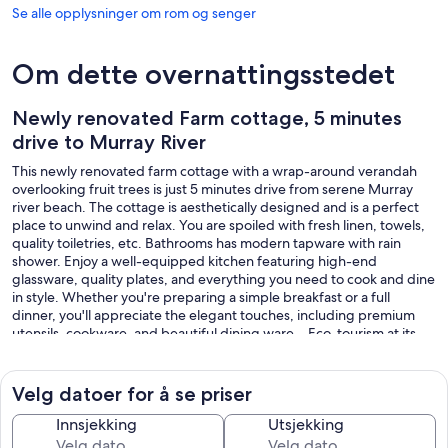
Se alle opplysninger om rom og senger
Om dette overnattingsstedet
Newly renovated Farm cottage, 5 minutes
drive to Murray River
This newly renovated farm cottage with a wrap-around verandah
overlooking fruit trees is just 5 minutes drive from serene Murray
river beach. The cottage is aesthetically designed and is a perfect
place to unwind and relax. You are spoiled with fresh linen, towels,
quality toiletries, etc. Bathrooms has modern tapware with rain
shower. Enjoy a well-equipped kitchen featuring high-end
glassware, quality plates, and everything you need to cook and dine
in style. Whether you're preparing a simple breakfast or a full
dinner, you'll appreciate the elegant touches, including premium
utensils, cookware, and beautiful dining ware. . Eco-tourism at its
best with fishing, boating and swimming. Visit the local restaurants
and enjoy the country delicacies . Or just relax with a glass of wine
on the cozy swing in the verendah and relish the sunset and starry
Velg datoer for å se priser
nights ....
Innsjekking
Utsjekking