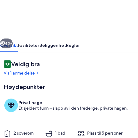
renovated
Farm
cottage,
5
minutes
rige
Neste
drive
40+
Oversikt
Fasiliteter
Beliggenhet
Regler
to
Murray
Anmeldelser
Veldig bra
8,0
8,0 av 10 –
River
Vis 1 anmeldelse
Høydepunkter
Privat hage
Et sjeldent funn – slapp av i den fredelige, private hagen.
Utendørsservering
2 soverom
1 bad
Plass til 5 personer