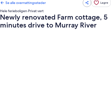
Se alle overnattingssteder
Lagre
Hele ferieboligen
·
Privat vert
Newly renovated Farm cottage, 5
minutes drive to Murray River
Bildegalleri
av
Newly