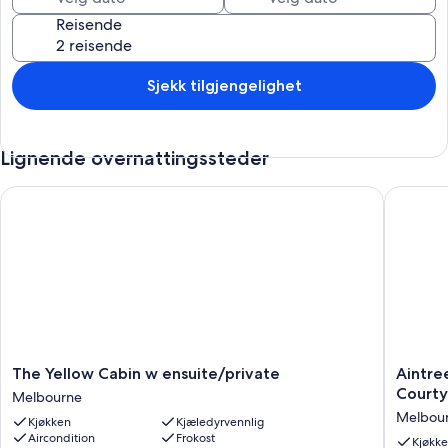
Reisende
Sjekk tilgjengelighet
Lignende overnattingssteder
The Yellow Cabin w ensuite/private
Aintree'
The
Aintree'
The Yellow Cabin w ensuite/private
Aintre
Yellow
Area's
Court
Melbourne
Cabin
best
Melbou
Kjøkken
Kjæledyrvennlig
w
kept
Aircondition
Frokost
ensuite/private
secret.
Kjøkk