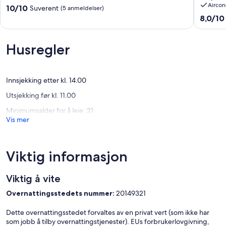
Aircon
Melbourne
Fountai
10.0
10/10
Suverent
(5 anmeldelser)
Courtya
av
8.0
8,0/10
Room
10,
av
Melbou
Suverent,
10,
(5
Veldig
Husregler
anmeldelser)
bra,
(2
anmelde
Innsjekking etter kl. 14.00
Utsjekking før kl. 11.00
Minimumsalder for å leie: 21
Vis mer
Viktig informasjon
Viktig å vite
Overnattingsstedets nummer:
20149321
Dette overnattingsstedet forvaltes av en privat vert (som ikke har
som jobb å tilby overnattingstjenester). EUs forbrukerlovgivning,