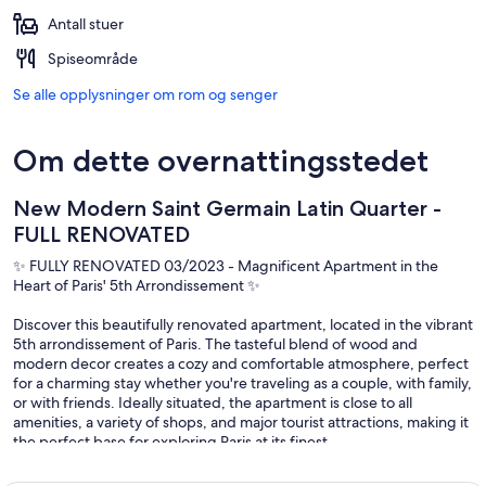
Antall stuer
Spiseområde
Se alle opplysninger om rom og senger
Om dette overnattingsstedet
New Modern Saint Germain Latin Quarter -
FULL RENOVATED
✨ FULLY RENOVATED 03/2023 - Magnificent Apartment in the
Heart of Paris' 5th Arrondissement ✨
Discover this beautifully renovated apartment, located in the vibrant
5th arrondissement of Paris. The tasteful blend of wood and
modern decor creates a cozy and comfortable atmosphere, perfect
for a charming stay whether you're traveling as a couple, with family,
or with friends. Ideally situated, the apartment is close to all
amenities, a variety of shops, and major tourist attractions, making it
the perfect base for exploring Paris at its finest.
🏡 Apartment Highlights: