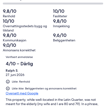
6
4
totalt
Grei.
på
av
−
38
3
2
9,8/10
10/10
totalt
Dårlig.
anmeldelser.
av
−
38
1
Renhold
Fasiliteter
totalt
Forferdelig.
10/10
9,8/10
anmeldelser.
av
38
0
totalt
Overnattingsstedets bygg og
Innsjekking
anmeldelser.
av
tilstand
38
totalt
9,8/10
9,6/10
anmeldelser.
38
Kommunikasjon
Beliggenheten
anmeldelser.
9,0/10
Annonsens korrekthet
Anmeldelser
Verifisert anmeldelse
4/10 – Dårlig
Ralph S.
27. juni 2026
Likte: Renhold
Likte ikke: Beliggenheten og annonsens korrekthet
Oversett med Google
This property, while well-located in the Latin Quarter, was not
meant for the elderly (my wife and I are 80 and 79). In a phrase,