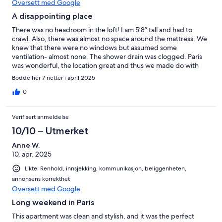
Oversett med Google
A disappointing place
There was no headroom in the loft! I am 5’8” tall and had to
crawl. Also, there was almost no space around the mattress. We
knew that there were no windows but assumed some
ventilation- almost none. The shower drain was clogged. Paris
was wonderful, the location great and thus we made do with
these major defects. We expect a substantial refund.
Bodde her 7 netter i april 2025
0
Verifisert anmeldelse
10/10 – Utmerket
Anne W.
10. apr. 2025
Likte: Renhold, innsjekking, kommunikasjon, beliggenheten,
annonsens korrekthet
Oversett med Google
Long weekend in Paris
This apartment was clean and stylish, and it was the perfect