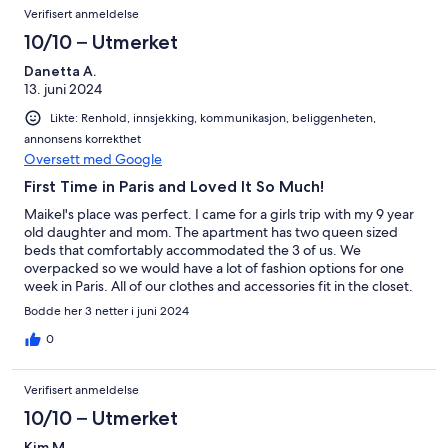
Verifisert anmeldelse
10/10 – Utmerket
Danetta A.
13. juni 2024
Likte: Renhold, innsjekking, kommunikasjon, beliggenheten,
annonsens korrekthet
Oversett med Google
First Time in Paris and Loved It So Much!
Maikel's place was perfect. I came for a girls trip with my 9 year
old daughter and mom. The apartment has two queen sized
beds that comfortably accommodated the 3 of us. We
overpacked so we would have a lot of fashion options for one
week in Paris. All of our clothes and accessories fit in the closet.
There was ample space, shelves, and clothes hangers. The iron
Bodde her 3 netter i juni 2024
and a small ironing board was a plus!! Many electrical outlets
throughout the space. (Bring a converter) The television is
0
compatible with apps so we were able to play music and watch
late night movies through our apps. We walked to the Louvre
Verifisert anmeldelse
and back. It was less than 20 min walk each way. The Pantheon is
a 10 minute walk. The area felt super safe to walk around at
10/10 – Utmerket
night, even with a child. We got in around 2am - 3am some
Kim M.