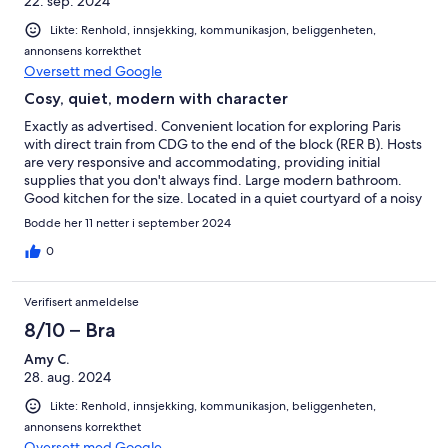
22. sep. 2024
Likte: Renhold, innsjekking, kommunikasjon, beliggenheten,
annonsens korrekthet
Oversett med Google
Cosy, quiet, modern with character
Exactly as advertised. Convenient location for exploring Paris
with direct train from CDG to the end of the block (RER B). Hosts
are very responsive and accommodating, providing initial
supplies that you don't always find. Large modern bathroom.
Good kitchen for the size. Located in a quiet courtyard of a noisy
Latin Quarter street. This ground level unit is very warm, but
Bodde her 11 netter i september 2024
with A/C, fans and windows to open it quickly becomes
comfortable. Many fabulous restaurants nearby, (but I'd avoid
0
those in this particular block). Try Rocaille! I'd stay here again.
Verifisert anmeldelse
8/10 – Bra
Amy C.
28. aug. 2024
Likte: Renhold, innsjekking, kommunikasjon, beliggenheten,
annonsens korrekthet
Oversett med Google