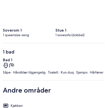
Soverom 1
Stue 1
1 queensize-seng
1 sovesofa (dobbel)
1 bad
Bad 1
Såpe · Håndklær tilgjengelig · Toalett · Kun dusj · Sjampo · Hårføner
Andre områder
Kjøkken