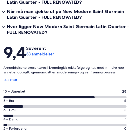
Latin Quarter - FULL RENOVATED?
Når må man sjekke ut på New Modern Saint Germain
Latin Quarter - FULL RENOVATED?
Hvor ligger New Modern Saint Germain Latin Quarter -
FULL RENOVATED?
Anmeldelser
9,4
Suverent
38 anmeldelser
Anmeldelsene presenteres i kronologisk rekkefølge og har, med mindre noe
annet er oppgitt, gjennomgått en modererings- og verifiseringsprosess.
Åpnes
Les mer
i
et
Rangering
10 – Utmerket
28
nytt
på
vindu
Rangering
8 – Bra
6
10
på
−
Rangering
6 – Grei
3
8
Utmerket.
på
−
Rangering
4 – Dårlig
1
28
6
Bra.
på
av
−
Rangering
2 – Forferdelig
0