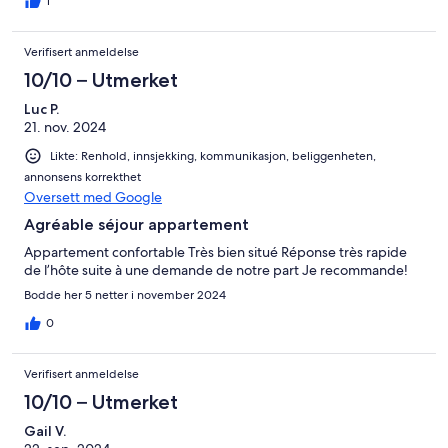
you have to crawl into the (very comfortable) bed. When you
1
pull out the sofa bed you can barely get to the bathroom from
upstairs. This would work for a couple with kids or two GOOD
Verifisert anmeldelse
friends, but not two couples. If you’re not going to spend much
time in the apartment then it will work just fine.
10/10 – Utmerket
Luc P.
21. nov. 2024
Likte: Renhold, innsjekking, kommunikasjon, beliggenheten,
annonsens korrekthet
Oversett med Google
Agréable séjour appartement
Appartement confortable Très bien situé Réponse très rapide
de l’hôte suite à une demande de notre part Je recommande!
Bodde her 5 netter i november 2024
0
Verifisert anmeldelse
10/10 – Utmerket
Gail V.