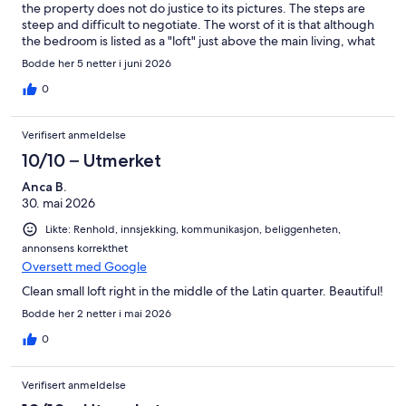
the property does not do justice to its pictures. The steps are
steep and difficult to negotiate. The worst of it is that although
the bedroom is listed as a "loft" just above the main living, what
is not noted (or obvious from the pictorial display on line) is that
Bodde her 5 netter i juni 2026
the ceiling in the bedroom is only about 4 1/2 feet high--that is,
you can't stand upright in it and have to slither out of the bed to
0
reach the steep stairs leading down (which is also where the
bathroom is). The kitchen is basically a kitchenette with a hot
Verifisert anmeldelse
plate and microwave. We never used it, even though we had
hoped to, which is why we got an apartment rather than a hotel
10/10 – Utmerket
room. The bathroom is the best part of the accommodations. It
Anca B.
was recently remodeled and quite adequate with a nice walk-in
30. mai 2026
shower. The place claims to have a/c, and it does, but it is a
portable unit which was hardly adequate for cooling. We were
Likte: Renhold, innsjekking, kommunikasjon, beliggenheten,
just lucky we were there before the June heat wave hit Paris. I
annonsens korrekthet
would not recommend this place for anyone over 25. Sorry.
Oversett med Google
Clean small loft right in the middle of the Latin quarter. Beautiful!
Bodde her 2 netter i mai 2026
0
Verifisert anmeldelse