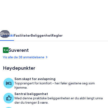
Modern
Saint
Germain
Latin
Quarter
rige
Neste
-
22+
Oversikt
Fasiliteter
Beliggenhet
Regler
FULL
RENOVATED
Anmeldelser
Suverent
9,4
9,4 av 10 –
Vis alle de 38 anmeldelsene
Høydepunkter
Som skapt for avslapning
Topprangert for komfort – her føler gjestene seg som
Innvendig
hjemme.
Sentral beliggenhet
Med denne praktiske beliggenheten er du aldri langt unna
der du trenger å være.