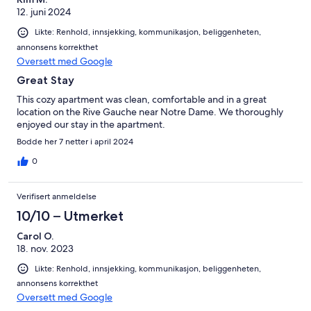
nights and the bars and restaurants in the alley and surrounding
12. juni 2024
were still open with lots of people hanging out. Would be
perfect for a group of friends or for a couple to enjoy the late
Likte: Renhold, innsjekking, kommunikasjon, beliggenheten,
night business hours. We walked a different route each day
annonsens korrekthet
since there was so much to do every way you walked. So many
Oversett med Google
restaurants surrounding, it would take months to explore. The
metro is a two minute walk. We took the train one day to the
Great Stay
right side of the river where the Opera is. That was a 15 minute
This cozy apartment was clean, comfortable and in a great
train ride. I have so many great things to say of this space. I hope
location on the Rive Gauche near Notre Dame. We thoroughly
this space is available when I visit Paris again. I would stay here
enjoyed our stay in the apartment.
each time and send friends. Thank you so much Maikel. 🤗😘❤️
Bodde her 7 netter i april 2024
0
Verifisert anmeldelse
10/10 – Utmerket
Carol O.
18. nov. 2023
Likte: Renhold, innsjekking, kommunikasjon, beliggenheten,
annonsens korrekthet
Oversett med Google