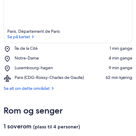
Paris, Département de Paris
Se på kartet
Place,
Île de la Cité
‪1 min gange‬
Île
Se på kartet
Place,
Notre-Dame
‪4 min gange‬
de
Notre-
la
Place,
Luxembourg-hagen
‪9 min gange‬
Dame
Cité
Luxembourg-
Airport,
Paris (CDG-Roissy-Charles de Gaulle)
‪62 min kjøring‬
hagen
Paris
(CDG-
Se alt om dette området
Roissy-
Charles
de
Rom og senger
Gaulle)
1 soverom
(plass til 4 personer)