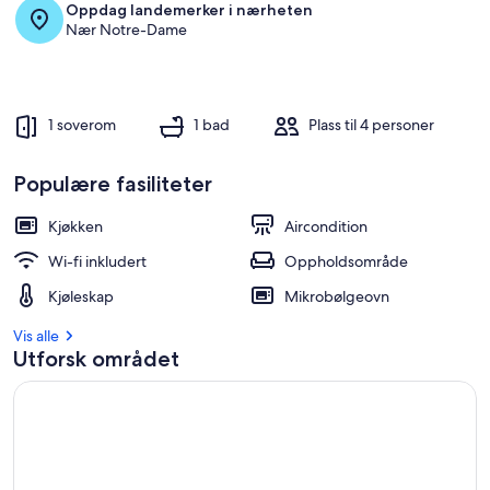
Oppdag landemerker i nærheten
Nær Notre-Dame
1 soverom
1 bad
Plass til 4 personer
Populære fasiliteter
Kjøkken
Aircondition
Wi-fi inkludert
Oppholdsområde
Kjøleskap
Mikrobølgeovn
Vis alle
Utforsk området