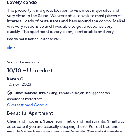
Lovely condo
The property is in a great location to visit most major sites and
very close to the Seine. We were able to walk to most places of
interest. Loads of restaurants and bars around the condo. Maikel
was very responsive and I was able to get a response very
quickly. The apartment is very clean, comfortable and very
modern, although warm. There is a fan that was very helpful. We
Bodde her 5 netter i oktober 2023
didn’t use the kitchen, but everything you need to cook was
there. FYI-taxi’s/cars are not able to come down the street, so
2
we had to walk with our luggage half a block to get to the
condo. There was construction going on at the time so it was a
Verifisert anmeldelse
little difficult. I imagine that has cleared up by now. We enjoyed
our stay and can recommend it.
10/10 – Utmerket
Karen G.
10. nov. 2023
Likte: Renhold, innsjekking, kommunikasjon, beliggenheten,
annonsens korrekthet
Oversett med Google
Beautiful Apartment
Clean and modern. Steps from metro and restaurants. Small but
adequate if you are basically sleeping there. Pull out bed and
small loft area beds were very comfortable. The only downside