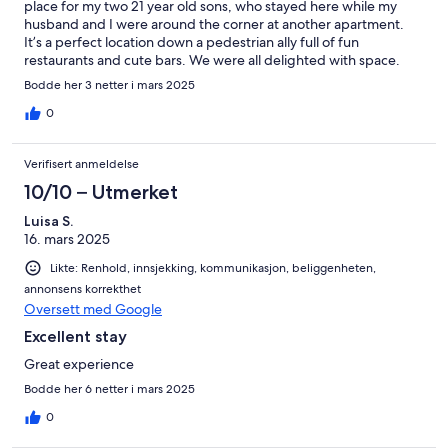
place for my two 21 year old sons, who stayed here while my
husband and I were around the corner at another apartment.
It’s a perfect location down a pedestrian ally full of fun
restaurants and cute bars. We were all delighted with space.
Nice new bathroom too. Very efficient and comfortable space.
Bodde her 3 netter i mars 2025
Easy check in and friendly accommodating host!
0
Verifisert anmeldelse
10/10 – Utmerket
Luisa S.
16. mars 2025
Likte: Renhold, innsjekking, kommunikasjon, beliggenheten,
annonsens korrekthet
Oversett med Google
Excellent stay
Great experience
Bodde her 6 netter i mars 2025
0