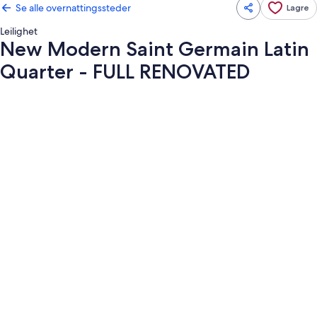
Se alle overnattingssteder
Lagre
Leilighet
New Modern Saint Germain Latin
Quarter - FULL RENOVATED
Bildegalleri
av
New