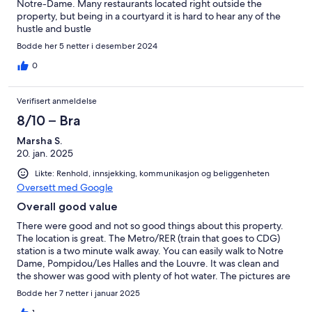
Notre-Dame. Many restaurants located right outside the
property, but being in a courtyard it is hard to hear any of the
hustle and bustle
Bodde her 5 netter i desember 2024
0
Verifisert anmeldelse
8/10 – Bra
Marsha S.
20. jan. 2025
Likte: Renhold, innsjekking, kommunikasjon og beliggenheten
Oversett med Google
Overall good value
There were good and not so good things about this property.
The location is great. The Metro/RER (train that goes to CDG)
station is a two minute walk away. You can easily walk to Notre
Dame, Pompidou/Les Halles and the Louvre. It was clean and
the shower was good with plenty of hot water. The pictures are
a little deceptive, it is not as large as it appears and there are
Bodde her 7 netter i januar 2025
several levels and steps. The sleeping loft has a very low ceiling,