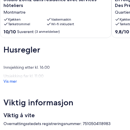
20m2
rolig
hôteliers
Des Pr
dans
oase
Montmartre
Quartie
résidence
midt
avec
Kjøkken
Vaskemaskin
i
Kjøkk
Tørketrommel
Wi-fi inkludert
Tørke
services
hjertet
hôteliers
av
10.0
9.8
10/10
9,8/10
Suverent
(3 anmeldelser)
Montmartre
Saint-
av
av
Germai
10,
10,
Des
Suverent,
Suveren
Husregler
Près
(3
(195
Quartier
anmeldelser)
anmelde
de
la
Innsjekking etter kl. 16.00
Monnai
Utsjekking før kl. 11.00
Vis mer
Viktig informasjon
Viktig å vite
Overnattingsstedets registreringsnummer: 7510504118983