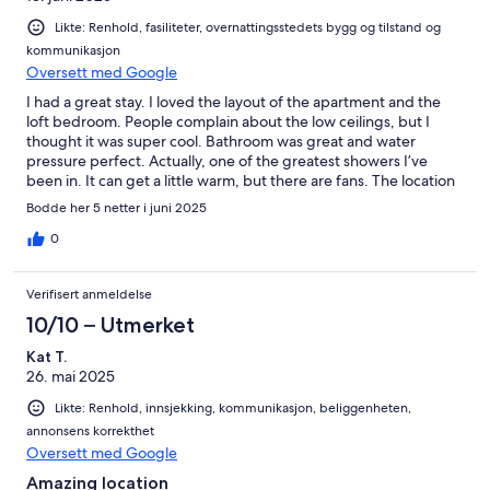
Likte: Renhold, fasiliteter, overnattingsstedets bygg og tilstand og
kommunikasjon
Oversett med Google
I had a great stay. I loved the layout of the apartment and the
loft bedroom. People complain about the low ceilings, but I
thought it was super cool. Bathroom was great and water
pressure perfect. Actually, one of the greatest showers I’ve
been in. It can get a little warm, but there are fans. The location
is fantastic forgetting out and about. Just realize that it is a
Bodde her 5 netter i juni 2025
pedestrian only street so you have to walk about 50 m to
actually get to the apartment. My recommendation is to simply
0
ask to go to union restaurant, get dropped off there and make
your way to the big red door,, number 14. Google maps will take
Verifisert anmeldelse
you everywhere you need to go in order to find it. Excellent
instructions in terms of getting the key, etc. Would note to be
10/10 – Utmerket
careful with the door when locking. Takes a little getting used
Kat T.
to. Also might be tight with four people in that apartment, our
26. mai 2025
group was three. Overall, a fantastic experience and I’d
definitely go back.
Likte: Renhold, innsjekking, kommunikasjon, beliggenheten,
annonsens korrekthet
Oversett med Google
Amazing location