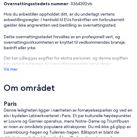
Overnattingsstedets nummer:
3364392vb
Hvis du avbestiller oppholdet ditt, er du underlagt vertens
avbestillingsregler. I henhold til EUs forskrifter om forbrukerrett
gjelder ikke angreretten ved bestilling av overnattingssted.
Dette overnattingsstedet forvaltes av en profesjonell vert, og
overnattingsvirksomheten er knyttet til vedkommendes bransje,
bedrift eller yrke.
Det kan pålegges avgifter for ekstra personer, og denne avgiften
kan variere avhengig av overnattingsstedets egne regler
Vis mer
Om området
Paris
Denne leiligheten ligger i nærheten av fornøyelsesparker og ved en
elv i bydelen Latinerkvarteret i Paris. Et par kulturelle høydepunkter
er Louvre og Garnier operahus, mens Notre-Dame og Triumfbuen
er noen av områdets populære attraksjoner. Du må ikke gå glipp av
Luxembourg-hagen og Tuileries-hagen. Båtsport er blant de