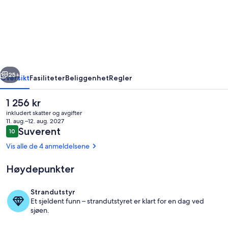
Tree
House
Lodge
-
Bed
rige
Neste
&
25+
Oversikt
Fasiliteter
Beliggenhet
Regler
Breakfast
Den
1 256 kr
nåværende
inkludert skatter og avgifter
prisen
11. aug.–12. aug. 2027
er
Anmeldelser
Suverent
10
10 av 10 –
1 256 kr
Vis alle de 4 anmeldelsene
Høydepunkter
Eksteriør
Strandutstyr
Et sjeldent funn – strandutstyret er klart for en dag ved
sjøen.