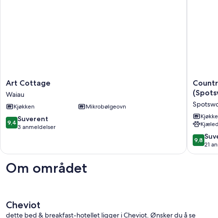
Art
Country
Art Cottage
Countr
Cottage
Cottage
(Spot
Waiau
Waiau
Delight
Spotsw
Kjøkken
Mikrobølgeovn
in
the
Kjøkk
9.4
Suverent
9,4
Kjæled
Hurunui
av
3 anmeldelser
(Spotsw
10,
9.8
Suv
9,8
Spotsw
Suverent,
av
21 a
3
10,
anmeldelser
Suveren
Om området
21
anmelde
Cheviot
dette bed & breakfast-hotellet ligger i Cheviot. Ønsker du å se