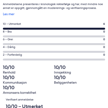
Anmeldelsene presenteres i kronologisk rekkefølge og har, med mindre noe
annet er oppgitt, gjennomgått en modererings- og verifiseringsprosess.
Åpnes
Les mer
i
et
Rangering
10 – Utmerket
4
nytt
på
vindu
Rangering
8 – Bra
0
10
på
−
Rangering
6 – Grei
0
8
Utmerket.
på
−
Rangering
4 – Dårlig
0
4
6
Bra.
på
av
−
Rangering
2 – Forferdelig
0
0
4
totalt
Grei.
på
av
−
4
0
2
10/10
10/10
totalt
Dårlig.
anmeldelser.
av
−
4
0
Renhold
Innsjekking
totalt
Forferdelig.
10/10
10/10
anmeldelser.
av
4
0
totalt
Kommunikasjon
Beliggenheten
anmeldelser.
av
10/10
4
totalt
anmeldelser.
Annonsens korrekthet
4
Anmeldelser
Verifisert anmeldelse
anmeldelser.
10/10 – Utmerket