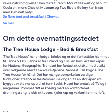
vakre naturomgivelser, kan du ta turen til Mount Stewart og Mount
Cookson, mens Cheviot Museum og Two Rivers Gallery kan friste
med kulturelt påfyll.
Se flere bed and breakfast i Cheviot
Se mer
Om dette overnattingsstedet
The Tree House Lodge - Bed & Breakfast
'The Tree House' har en lodge-følelse og er det fantastiske hjemmet
til Sanna & Ellis. Sanna er fra Finland og Ellis, en Kiwi, er filmskaper
for National Geographic. Trehuset har fantastisk utsikt, med utsikt
over bølgende åser til Kaikoura-fjellene. Sanna & Ellis bygde The
Tree House for hånd. Det har mange bemerkelsesverdige
funksjoner; fra to 9 m trestammer i salongen, til en stor åpen ild
bygget av steiner opp til et tonn i vekt. Huset har omtalt på TV og i
magasiner. Rommet ditt er koselig med en komfortabel
dronningsseng, elektrisk teppe, kjøleskap og vakkert tømmerloft.
Rommet har også et skrivebord og skinnsofa.
Rommet har eget bad og toalett (ikke en-suit). Badet er veldig stilig