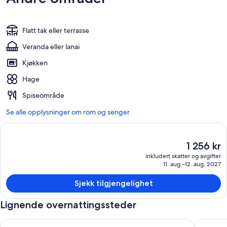
Flatt tak eller terrasse
Veranda eller lanai
Kjøkken
Hage
Spiseområde
Se alle opplysninger om rom og senger
Den
1 256 kr
nåværende
inkludert skatter og avgifter
prisen
11. aug.–12. aug. 2027
er
1 256 kr
Sjekk tilgjengelighet
Lignende overnattingssteder
Art Cottage
Country 