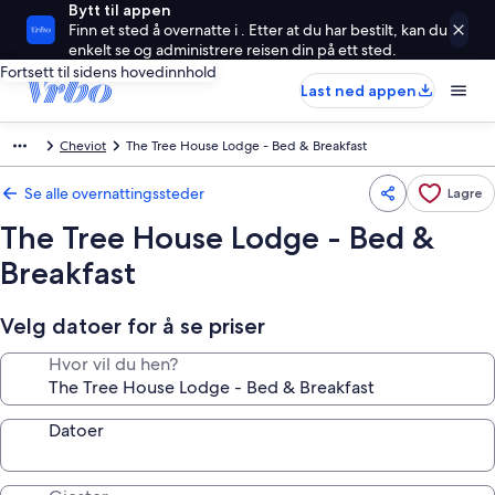
Bytt til appen
Finn et sted å overnatte i . Etter at du har bestilt, kan du
enkelt se og administrere reisen din på ett sted.
Fortsett til sidens hovedinnhold
Last ned appen
Cheviot
The Tree House Lodge - Bed & Breakfast
Se alle overnattingssteder
Lagre
The Tree House Lodge - Bed &
Breakfast
Velg datoer for å se priser
Hvor vil du hen?
Datoer