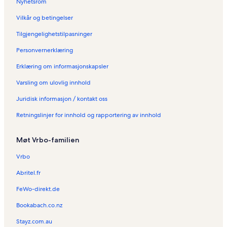
Nyhetsrom
Vilkår og betingelser
Tilgjengelighetstilpasninger
Personvernerklæring
Erklæring om informasjonskapsler
Varsling om ulovlig innhold
Juridisk informasjon / kontakt oss
Retningslinjer for innhold og rapportering av innhold
Møt Vrbo-familien
Vrbo
Abritel.fr
FeWo-direkt.de
Bookabach.co.nz
Stayz.com.au