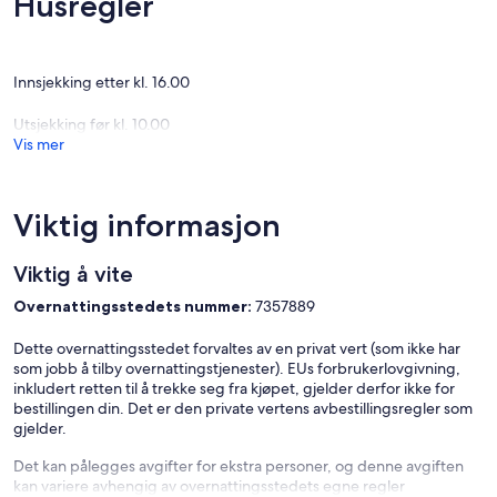
Husregler
med flislegging av naturstein og en forfengelighet i tømmerbenk.
Badet har dusj og badekar.
Slapp av i salongen med de to massive trærne som holder
Innsjekking etter kl. 16.00
tømmerloftet 9 meter over.
Utsjekking før kl. 10.00
Len deg tilbake og nyt solnedgangen mens du nipper til en vin, spis
Vis mer
frokost med utsikt over fjellene i utearealene, eller ta en
avslappende spasertur rundt turstiene på eiendommen, blant
syngende fugler og bølgende åser.
Viktig informasjon
Tren gjerne i det omfattende treningsstudioet nede. Det er mye
utstyr; tredemølle, roer, sykkel, frie vekter og maskiner. Bruk av
Viktig å vite
treningsstudioet er gratis for alle gjester.
Overnattingsstedets nummer:
7357889
Dette overnattingsstedet forvaltes av en privat vert (som ikke har
som jobb å tilby overnattingstjenester). EUs forbrukerlovgivning,
inkludert retten til å trekke seg fra kjøpet, gjelder derfor ikke for
bestillingen din. Det er den private vertens avbestillingsregler som
gjelder.
Det kan pålegges avgifter for ekstra personer, og denne avgiften
kan variere avhengig av overnattingsstedets egne regler