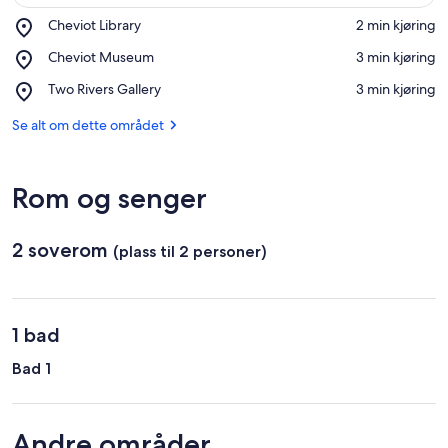
Place,
Cheviot Library
‪2 min kjøring‬
Cheviot
Se på kartet
Place,
Cheviot Museum
‪3 min kjøring‬
Library
Cheviot
Place,
Two Rivers Gallery
‪3 min kjøring‬
Museum
Two
Rivers
Se alt om dette området
Gallery
Rom og senger
2 soverom
(plass til 2 personer)
1 bad
Bad 1
Andre områder