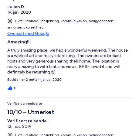
Julian D.
19. jan. 2020
Likte: Renhold, innsjekking, kommunikasjon, beliggenheten,
annonsens korrekthet
Oversett med Google
Amazing!!!
A truly amazing place, we had a wonderful weekend. The house
is a work of art and really interesting. The owners are brilliant
hosts and very generous sharing their home. The location is
really amazing to with fantastic views. 10/10, loved it and will
definitely be returning 🙂
Bodde her 2 netter i januar 2020
0
Verifisert anmeldelse
10/10 – Utmerket
Verifisert reisende
12. nov. 2019
Likte: Renhold, innsjekking, kommunikasjon, beliggenheten,