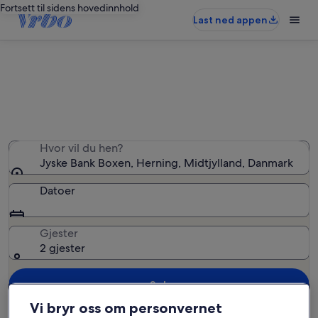
Fortsett til sidens hovedinnhold
Last ned appen
Ferieboliger nær Jyske Bank Boxen
Hvor vil du hen?
Jyske Bank Boxen, Herning, Midtjylland, Danmark
Datoer
Gjester
2 gjester
Søk
Vi bryr oss om personvernet