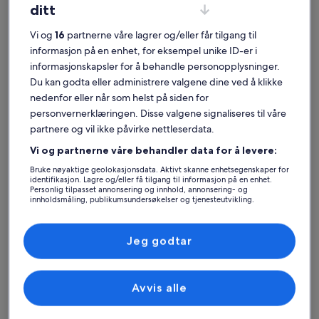
ditt
Vi og
16
partnerne våre lagrer og/eller får tilgang til
informasjon på en enhet, for eksempel unike ID-er i
informasjonskapsler for å behandle personopplysninger.
Herning
Ferieboliger nær Jyske Bank Boxen
Du kan godta eller administrere valgene dine ved å klikke
nedenfor eller når som helst på siden for
Hvis du ønsker å bo i nærheten av Jyske Bank Boxen, kan du ta en
personvernerklæringen. Disse valgene signaliseres til våre
titt på våre private overnattingssteder for å finne noe som er midt i
partnere og vil ikke påvirke nettleserdata.
blinken for deg. Uansett om du leier en feriebolig sammen med
barna dine, kjæledyret ditt eller vennegjengen, finner du
Vi og partnerne våre behandler data for å levere:
fasilitetene du trenger for å få fin ferie, for eksempel wi-fi og
basseng. Her finner du garantert et sted som passer for alle, med
Bruke nøyaktige geolokasjonsdata. Aktivt skanne enhetsegenskaper for
identifikasjon. Lagre og/eller få tilgang til informasjon på en enhet.
for eksempel tilgjengelighetstilpasning og røykeforbud.
Personlig tilpasset annonsering og innhold, annonsering- og
innholdsmåling, publikumsundersøkelser og tjenesteutvikling.
Liste over partnere (leverandører)
Finn det rette stedet for deg
Jeg godtar
Søk etter hus
Søk etter leiligheter
søk etter hyt
Avvis alle