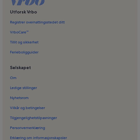
Ferieboliger i Haunstrup kirke
Ferieboliger i Birk
Utforsk Vrbo
Registrer overnattingsstedet ditt
VrboCare™
Tillit og sikkerhet
Ferieboligguider
Selskapet
Om
Ledige stillinger
Nyhetsrom
Vilkår og betingelser
Tilgjengelighetstilpasninger
Personvernerklæring
Erklæring om informasjonskapsler