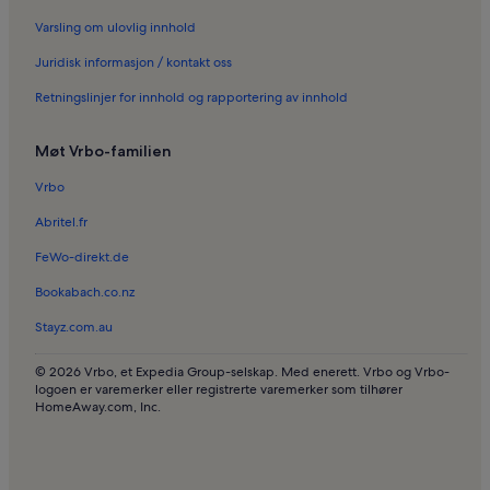
Varsling om ulovlig innhold
Juridisk informasjon / kontakt oss
Retningslinjer for innhold og rapportering av innhold
Møt Vrbo-familien
Vrbo
Abritel.fr
FeWo-direkt.de
Bookabach.co.nz
Stayz.com.au
© 2026 Vrbo, et Expedia Group-selskap. Med enerett. Vrbo og Vrbo-
logoen er varemerker eller registrerte varemerker som tilhører
HomeAway.com, Inc.