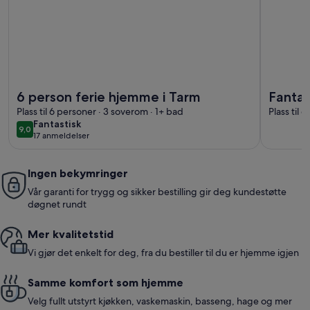
Mer informasjon om 6 person ferie hjemme i Tarm
Mer infor
6 person ferie hjemme i Tarm
Fantas
Plass til 6 personer · 3 soverom · 1+ bad
Plass til 
fantastisk
Fantastisk
9,0
9,0 av 10
17 anmeldelser
(17
anmeldelser)
Ingen bekymringer
Vår garanti for trygg og sikker bestilling gir deg kundestøtte
døgnet rundt
Mer kvalitetstid
Vi gjør det enkelt for deg, fra du bestiller til du er hjemme igjen
Samme komfort som hjemme
Velg fullt utstyrt kjøkken, vaskemaskin, basseng, hage og mer