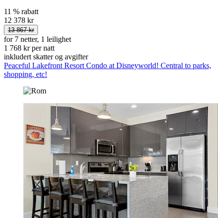
11 % rabatt
12 378 kr
13 867 kr
for 7 netter, 1 leilighet
1 768 kr per natt
inkludert skatter og avgifter
Peaceful Lakefront Resort Condo at Disneyworld! Central to parks,
shopping, etc!