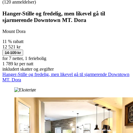
(120 anmeldelser)
Hanger-Stille og fredelig, men likevel gå til
sjarmerende Downtown MT. Dora
Mount Dora
11 % rabatt
12 521 kr
14 109 kr
for 7 netter, 1 feriebolig
1 789 kr per natt
inkludert skatter og avgifter
Hanger-Stille og fredelig, men likevel gå til sjarmerende Downtown
MT. Dora