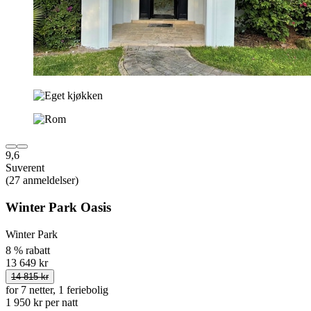
9,6
Suverent
(27 anmeldelser)
Winter Park Oasis
Winter Park
8 % rabatt
13 649 kr
14 815 kr
for 7 netter, 1 feriebolig
1 950 kr per natt