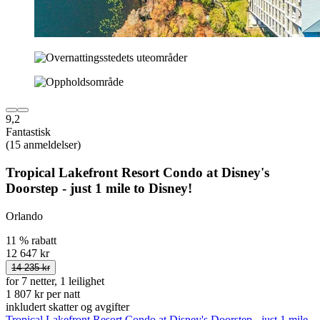
9,2
Fantastisk
(15 anmeldelser)
Tropical Lakefront Resort Condo at Disney's
Doorstep - just 1 mile to Disney!
Orlando
11 % rabatt
12 647 kr
14 235 kr
for 7 netter, 1 leilighet
1 807 kr per natt
inkludert skatter og avgifter
Tropical Lakefront Resort Condo at Disney's Doorstep - just 1 mile