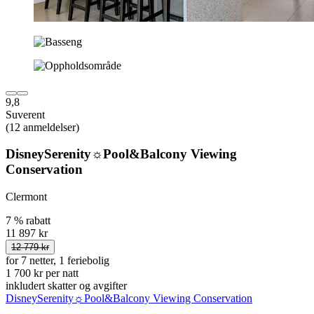
9,8
Suverent
(12 anmeldelser)
DisneySerenity☼Pool&Balcony Viewing
Conservation
Clermont
7 % rabatt
11 897 kr
12 779 kr
for 7 netter, 1 feriebolig
1 700 kr per natt
inkludert skatter og avgifter
DisneySerenity☼Pool&Balcony Viewing Conservation