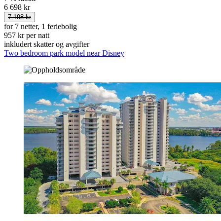
6 698 kr
7 198 kr
for 7 netter, 1 feriebolig
957 kr per natt
inkludert skatter og avgifter
Two bedroom park model near Disney