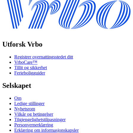
Utforsk Vrbo
Registrer overnattingsstedet ditt
VrboCare™
Tillit og sikkerhet
Ferieboligguider
Selskapet
Om
Ledige stillinger
Nyhetsrom
Vilkår og betingelser
Tilgjengelighetstilpasninger
Personvernerklæring
Erklæring om informasjonskapsler