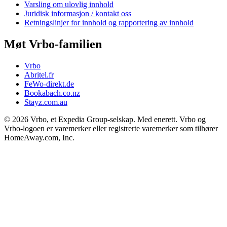
Varsling om ulovlig innhold
Juridisk informasjon / kontakt oss
Retningslinjer for innhold og rapportering av innhold
Møt Vrbo-familien
Vrbo
Abritel.fr
FeWo-direkt.de
Bookabach.co.nz
Stayz.com.au
© 2026 Vrbo, et Expedia Group-selskap. Med enerett. Vrbo og
Vrbo-logoen er varemerker eller registrerte varemerker som tilhører
HomeAway.com, Inc.