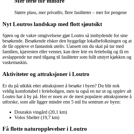
Mer ferie for mindre
Større plass, mer privatliv, flere fasiliteter – mer for pengene
Nyt Loutros landskap med flott sjøutsikt
Sjøen og de vakre omgivelsene gjør Loutro så innbydende for sine
besøkende. Besøkende elsker den hyggelige lokalbefolkningen og at
de får oppleve et fantastisk uteliv. Uansett om du skal på tur med
familien, kjæresten eller venner, kan dere leie en feriebolig og få en
avslappende tur med tilgang til fasiliteter som fullt utstyrt kjøkken og
vaskemaskin.
Aktiviteter og attraksjoner i Loutro
Er du på utkikk etter attraksjoner å besøke i byen? Du blir nok
veldig komfortabel i ferieboligen, men ta også en tur ut og opplev alt
Loutro har å by på. Her er noen av de mest populære attraksjonene å
utforske, som alle ligger mindre enn 5 mil fra sentrum av byen:
Dourakis vingård (20,1 km)
Volos Shelter (19,7 km)
Få flotte naturopplevelser i Loutro