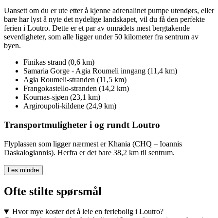
Uansett om du er ute etter å kjenne adrenalinet pumpe utendørs, eller
bare har lyst å nyte det nydelige landskapet, vil du få den perfekte
ferien i Loutro. Dette er et par av områdets mest bergtakende
severdigheter, som alle ligger under 50 kilometer fra sentrum av
byen.
Finikas strand (0,6 km)
Samaria Gorge - Agia Roumeli inngang (11,4 km)
Agia Roumeli-stranden (11,5 km)
Frangokastello-stranden (14,2 km)
Kournas-sjøen (23,1 km)
Argiroupoli-kildene (24,9 km)
Transportmuligheter i og rundt Loutro
Flyplassen som ligger nærmest er Khania (CHQ – Ioannis
Daskalogiannis). Herfra er det bare 38,2 km til sentrum.
Les mindre
Ofte stilte spørsmål
Hvor mye koster det å leie en feriebolig i Loutro?