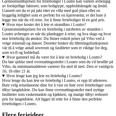
Gjennomsnittsprisen for ferieboliger i Loutro kan variere avhengig
av forskjellige faktorer, som boligtype, oppholdslengde og årstid.
Uansett om du er på jakt etter en villa med god plass eller en
hyggelig leilighet som er perfekt for en kjærestetur, er det bare å
legge inn når du vil reise, for å finne ferieboliger til en god pris.
Hvor mye koster det å leie et strandhus i Loutro?
Gjennomsnittsprisen for en feriebolig i nærheten av stranden i
Loutro avhenger av når du planlegger å reise, og hva slags og hvor
stor feriebolig du ønsker. Du finner enkelt priser på Vrbo ved å
velge reisemål og datoer. Deretter bruker du filtreringsfunksjonen
vår til å velge antall soverom og fasiliteter som er viktige for deg,
som wi-fi og boblebad.
Hvor gammel må du være for å leie en feriebolig i Loutro?
Du bør sjekke med overnattingsstedet i Loutro som du vil bestille på
Vrbo, da minimumsalderen varierer fra sted til sted. Den er vanligvis
16, 18 eller 21 år.
Hvor lenge kan jeg leie en feriebolig i Loutro?
Hvor lenge du kan leie en feriebolig i Loutro, er opp til utleieren.
Bare velg reisedatoene dine for å vise en liste over ferieboliger som
tilbyr langtidsleie. Du kan finne overnattingssteder med nyttige
fasiliteter som vaskemaskin og kjøkken, og mange tilbyr redusert
pris for langtidsleie. Alt ligger til rette for å finne den perfekte
ferieboligen i Loutro.
Flere ferieideer