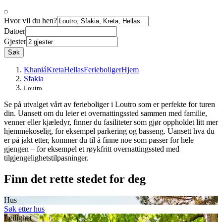
Hvor vil du hen?
Datoer
Gjester
Søk
Khaniá
Kreta
Hellas
Ferieboliger
Hjem
Sfakia
Loutro
Se på utvalget vårt av ferieboliger i Loutro som er perfekte for turen
din. Uansett om du leier et overnattingssted sammen med familie,
venner eller kjæledyr, finner du fasiliteter som gjør oppholdet litt mer
hjemmekoselig, for eksempel parkering og basseng. Uansett hva du
er på jakt etter, kommer du til å finne noe som passer for hele
gjengen – for eksempel et røykfritt overnattingssted med
tilgjengelighetstilpasninger.
Finn det rette stedet for deg
Hus
Søk etter hus
Leilighet