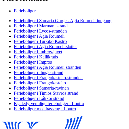
Ferieboliger
Ferieboliger i Samaria Gorge - Agia Roumeli inngang
Ferieboliger i Marmara strand
Ferieboliger i Lycos-stranden
Ferieboliger i Agia Roumeli
Ferieboliger i Turkiko Kastro
Ferieboliger i Agia Roumeli-slottet
Ferieboliger i Imbros-juvet
Ferieboliger i Kallikratis
Ferieboliger i Impros
Ferieboliger i Agia Roumeli-stranden
Ferieboliger i Ilingas strand
Ferieboliger i Frangokastello-stranden
Ferieboliger i Frangokastello
Ferieboliger i Samaria-ravinen
Ferieboliger i Timios Stavros strand
Ferieboliger i Lákkoi strand
Kjæledyrvennlige ferieboliger i Loutro
Ferieboliger med basseng i Loutro