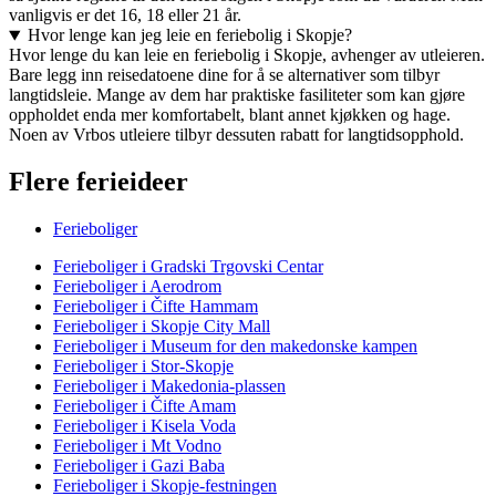
vanligvis er det 16, 18 eller 21 år.
Hvor lenge kan jeg leie en feriebolig i Skopje?
Hvor lenge du kan leie en feriebolig i Skopje, avhenger av utleieren.
Bare legg inn reisedatoene dine for å se alternativer som tilbyr
langtidsleie. Mange av dem har praktiske fasiliteter som kan gjøre
oppholdet enda mer komfortabelt, blant annet kjøkken og hage.
Noen av Vrbos utleiere tilbyr dessuten rabatt for langtidsopphold.
Flere ferieideer
Ferieboliger
Ferieboliger i Gradski Trgovski Centar
Ferieboliger i Aerodrom
Ferieboliger i Čifte Hammam
Ferieboliger i Skopje City Mall
Ferieboliger i Museum for den makedonske kampen
Ferieboliger i Stor-Skopje
Ferieboliger i Makedonia-plassen
Ferieboliger i Čifte Amam
Ferieboliger i Kisela Voda
Ferieboliger i Mt Vodno
Ferieboliger i Gazi Baba
Ferieboliger i Skopje-festningen