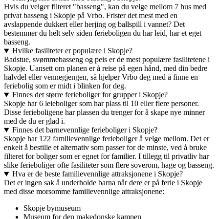
Hvis du velger filteret "basseng", kan du velge mellom 7 hus med
privat basseng i Skopje på Vrbo. Frister det mest med en
avslappende dukkert eller herjing og ballspill i vannet? Det
bestemmer du helt selv siden ferieboligen du har leid, har et eget
basseng.
Hvilke fasiliteter er populære i Skopje?
Badstue, svømmebasseng og peis er de mest populære fasilitetene i
Skopje. Uansett om planen er å reise på egen hånd, med din bedre
halvdel eller vennegjengen, så hjelper Vrbo deg med å finne en
feriebolig som er midt i blinken for deg.
Finnes det større ferieboliger for grupper i Skopje?
Skopje har 6 leieboliger som har plass til 10 eller flere personer.
Disse ferieboligene har plassen du trenger for å skape nye minner
med de du er glad i.
Finnes det barnevennlige ferieboliger i Skopje?
Skopje har 122 familievennlige ferieboliger å velge mellom. Det er
enkelt å bestille et alternativ som passer for de minste, ved å bruke
filteret for boliger som er egnet for familier. I tillegg til privatliv har
slike ferieboliger ofte fasiliteter som flere soverom, hage og basseng.
Hva er de beste familievennlige attraksjonene i Skopje?
Det er ingen sak å underholde barna når dere er på ferie i Skopje
med disse morsomme familievennlige attraksjonene:
Skopje bymuseum
Museum for den makedonske kampen