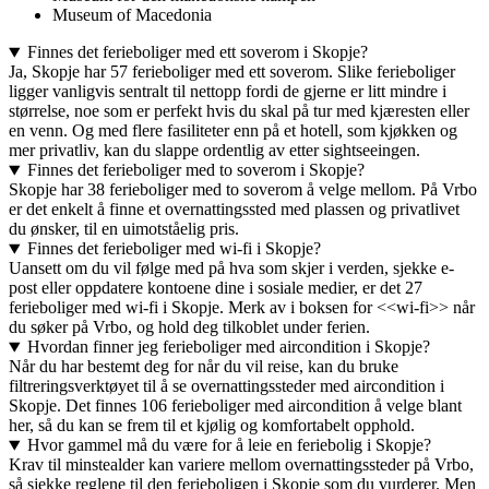
Museum of Macedonia
Finnes det ferieboliger med ett soverom i Skopje?
Ja, Skopje har 57 ferieboliger med ett soverom. Slike ferieboliger
ligger vanligvis sentralt til nettopp fordi de gjerne er litt mindre i
størrelse, noe som er perfekt hvis du skal på tur med kjæresten eller
en venn. Og med flere fasiliteter enn på et hotell, som kjøkken og
mer privatliv, kan du slappe ordentlig av etter sightseeingen.
Finnes det ferieboliger med to soverom i Skopje?
Skopje har 38 ferieboliger med to soverom å velge mellom. På Vrbo
er det enkelt å finne et overnattingssted med plassen og privatlivet
du ønsker, til en uimotståelig pris.
Finnes det ferieboliger med wi-fi i Skopje?
Uansett om du vil følge med på hva som skjer i verden, sjekke e-
post eller oppdatere kontoene dine i sosiale medier, er det 27
ferieboliger med wi-fi i Skopje. Merk av i boksen for <<wi-fi>> når
du søker på Vrbo, og hold deg tilkoblet under ferien.
Hvordan finner jeg ferieboliger med aircondition i Skopje?
Når du har bestemt deg for når du vil reise, kan du bruke
filtreringsverktøyet til å se overnattingssteder med aircondition i
Skopje. Det finnes 106 ferieboliger med aircondition å velge blant
her, så du kan se frem til et kjølig og komfortabelt opphold.
Hvor gammel må du være for å leie en feriebolig i Skopje?
Krav til minstealder kan variere mellom overnattingssteder på Vrbo,
så sjekke reglene til den ferieboligen i Skopje som du vurderer. Men