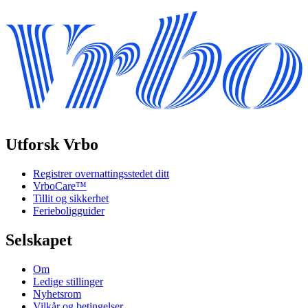
Utforsk Vrbo
Registrer overnattingsstedet ditt
VrboCare™
Tillit og sikkerhet
Ferieboligguider
Selskapet
Om
Ledige stillinger
Nyhetsrom
Vilkår og betingelser