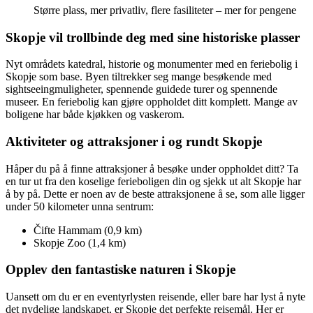
Større plass, mer privatliv, flere fasiliteter – mer for pengene
Skopje vil trollbinde deg med sine historiske plasser
Nyt områdets katedral, historie og monumenter med en feriebolig i
Skopje som base. Byen tiltrekker seg mange besøkende med
sightseeingmuligheter, spennende guidede turer og spennende
museer. En feriebolig kan gjøre oppholdet ditt komplett. Mange av
boligene har både kjøkken og vaskerom.
Aktiviteter og attraksjoner i og rundt Skopje
Håper du på å finne attraksjoner å besøke under oppholdet ditt? Ta
en tur ut fra den koselige ferieboligen din og sjekk ut alt Skopje har
å by på. Dette er noen av de beste attraksjonene å se, som alle ligger
under 50 kilometer unna sentrum:
Čifte Hammam (0,9 km)
Skopje Zoo (1,4 km)
Opplev den fantastiske naturen i Skopje
Uansett om du er en eventyrlysten reisende, eller bare har lyst å nyte
det nydelige landskapet, er Skopje det perfekte reisemål. Her er