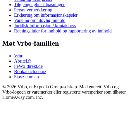
Tilgjengelighetstilpasninger
Personvernerklæring
Erklæring om informasjonskapsler
Varsling om ulovlig innhold
Juridisk informasjon / kontakt oss
Retningslinjer for innhold og rapportering av innhold
Møt Vrbo-familien
Vrbo
Abritel.fr
FeWo-direkt.de
Bookabach.co.nz
Stayz.com.au
© 2026 Vrbo, et Expedia Group-selskap. Med enerett. Vrbo og
Vrbo-logoen er varemerker eller registrerte varemerker som tilhører
HomeAway.com, Inc.