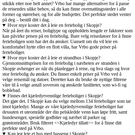
utkikk etter noe helt annet? Vrbo har mange alternativer for å passe
de reisendes ulike behov, så du kan finne overnattingssteder i alle
former og størrelser, og for alle budsjetter. Det perfekte stedet venter
på deg – bestill ditt i dag.
Hvor mye koster det å leie en feriebolig i Skopje?
Når på året du reiser, boligtype og oppholdets lengde er faktorer som
kan påvirke prisen på en feriebolig. Bare velg reisedatoer for å finne
ferieboligen som har det du ønsker. Uansett om du vil leie en
komfortabel hytte eller en flott villa, har Vrbo gode priser på
ferieboliger.
Hvor mye koster det å leie et strandhus i Skopje?
Gjennomsnittsprisen for en feriebolig i nærheten av stranden i
Skopje avhenger av når du planlegger å reise, og hva slags og hvor
stor feriebolig du ønsker. Du finner enkelt priser på Vrbo ved å
velge reisemål og datoer. Deretter kan du bruke de nyttige filtrene
våre til å velge antall soverom og ønskede fasiliteter, som wi-fi og
boblebad.
Finnes det kjæledyrvennlige ferieboliger i Skopje?
Det gjør det. I Skopje kan du velge mellom 134 ferieboliger som tar
imot kjæledyr. Mange av våre kjæledyrvennlige ferieboliger har
dessuten et uteområde der din pelskledde venn kan løpe fritt, samt
hundesenger, spesielle godbiter og nærhet til parker og
grøntområder. Bruk filteret <<Kjæledyr tillatt>> for å finne ditt
perfekte sted på Vrbo.
Kan jeg leie et hus med basseng i Skopje?