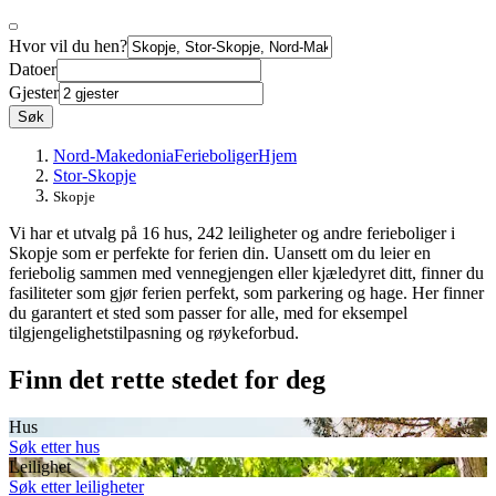
Hvor vil du hen?
Datoer
Gjester
Søk
Nord-Makedonia
Ferieboliger
Hjem
Stor-Skopje
Skopje
Vi har et utvalg på 16 hus, 242 leiligheter og andre ferieboliger i
Skopje som er perfekte for ferien din. Uansett om du leier en
feriebolig sammen med vennegjengen eller kjæledyret ditt, finner du
fasiliteter som gjør ferien perfekt, som parkering og hage. Her finner
du garantert et sted som passer for alle, med for eksempel
tilgjengelighetstilpasning og røykeforbud.
Finn det rette stedet for deg
Hus
Søk etter hus
Leilighet
Søk etter leiligheter