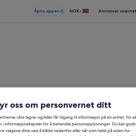
•
Åpne appen
NOK
Annonser overnat
rieboliger nær Santa Anna ki
ryr oss om personvernet ditt
Datoer
rtnerne våre lagrer og/eller får tilgang til informasjon på en enhet, for
r i informasjonskapsler for å behandle personopplysninger. Du kan godta
re valgene dine ved å klikke nedenfor eller når som helst på siden for