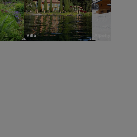
Villa
Alpehytte