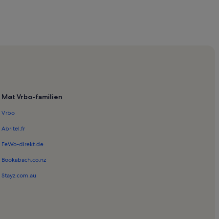
at de Catalunya
Møt Vrbo-familien
na
Vrbo
Abritel.fr
FeWo-direkt.de
Bookabach.co.nz
ona
Stayz.com.au
ña