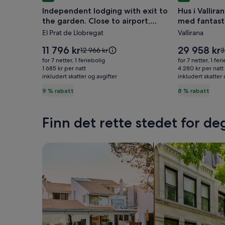
for
for
Independent lodging with exit to
Hus i Vallira
Independent
Hus
the garden. Close to airport,
med fantastis
lodging
i
subway and train.
El Prat de Llobregat
Vallirana
with
Vallirana
exit
(17
Prisen
Prisen
11 796 kr
29 958 kr
Prisen
P
12 966 kr
3
to
er
km
er
var
v
for 7 netter, 1 feriebolig
for 7 netter, 1 fer
11 796 kr
29 958 kr
12 966 kr.
3
the
1 685 kr per natt
fra
4 280 kr per natt
inkludert skatter og avgifter
Se
inkludert skatter 
S
garden.
Barcelona)
mer
m
9 % rabatt
8 % rabatt
Close
med
informasjon
i
to
fantastisk
om
o
standardpris.
s
airport,
fjellutsikt
Finn det rette stedet for de
subway
and
Søk etter hus
Søk etter leilighete
train.