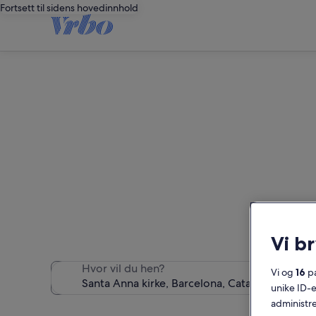
Fortsett til sidens hovedinnhold
Fe
Vi b
Hvor vil du hen?
Vi og
16
pa
unike ID-e
administre