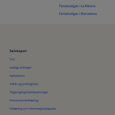
Ferieboliger i La Ribera
Ferieboliger i Barcelona
Ferieboliger i Barcelona
Ferieboliger i Casa Batllo
Ferieboliger i Tivoli-teateret
Ferieboliger i Palau de la Generalit
Selskapet
Ferieboliger i Katedralen i Barcelo
Om
Ferieboliger i Barri Gòtic
Ferieboliger i Filmarkivet i Catalonia
Ledige stillinger
Ferieboliger i Barcelona sentrum
Nyhetsrom
Ferieboliger i Golf Sant Joan
Vilkår og betingelser
Ferieboliger ved stranden i Barcel
Tilgjengelighetstilpasninger
Hus i Barcelona
Personvernerklæring
Ferieboliger med basseng i Catalu
Erklæring om informasjonskapsler
Småhus i Cataluña