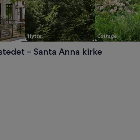
Hytte
Cottage
stedet – Santa Anna kirke
., åpnes i en ny fane