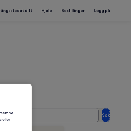
tingsstedet ditt
Hjelp
Bestillinger
Logg på
rke
Gjester
 eksempel
Søk
2 gjester
 eller