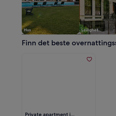
Hus
Leilighet
Finn det beste overnattings
Mer informasjon om Private apartment in Boquerias
Bilde av Private apartment in Boquerias.
Private apartment in