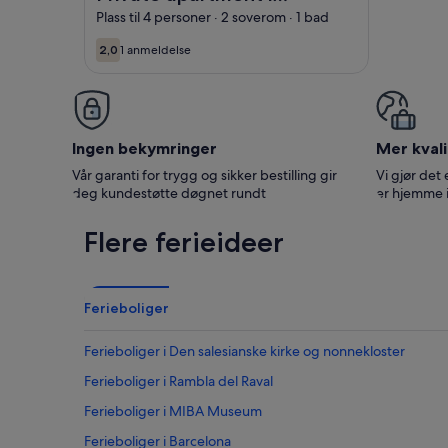
Boquerias.
Plass til 4 personer · 2 soverom · 1 bad
2,0
1 anmeldelse
2,0 av 10
(1
anmeldelse)
Ingen bekymringer
Mer kvali
Vår garanti for trygg og sikker bestilling gir
Vi gjør det 
deg kundestøtte døgnet rundt
er hjemme 
Flere ferieideer
Ferieboliger
Ferieboliger i Den salesianske kirke og nonnekloster
Ferieboliger i Rambla del Raval
Ferieboliger i MIBA Museum
Ferieboliger i Barcelona