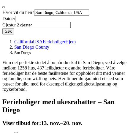
Hvor vil du hen?
Datoer
Gjester
Søk
California
USA
Ferieboliger
Hjem
San Diego County
San Diego
Finn det perfekte stedet å bo når du skal til San Diego, ved å velge
mellom 1258 hus, 437 leiligheter og andre ferieboliger. Våre
ferieboliger har de beste fasilitetene for oppholdet ditt med venner
og familie, som wi-fi og peis. Her finner du garantert et sted som
passer for alle, med for eksempel tilgjengelighetstilpasning og
røykeforbud.
Ferieboliger med ukesrabatter – San
Diego
Viser tilbud for:
13. nov.–20. nov.