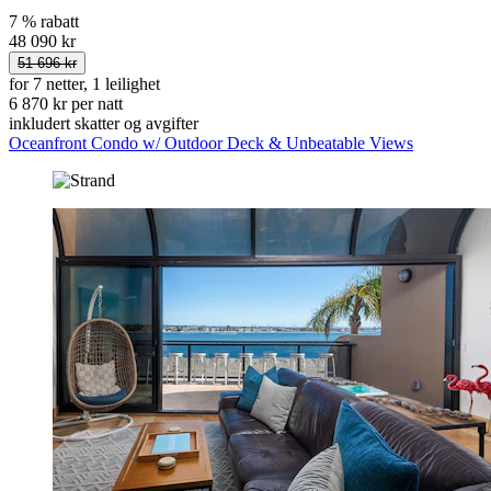
7 % rabatt
48 090 kr
51 696 kr
for 7 netter, 1 leilighet
6 870 kr per natt
inkludert skatter og avgifter
Oceanfront Condo w/ Outdoor Deck & Unbeatable Views