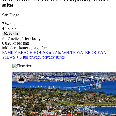
suites
San Diego
7 % rabatt
47 737 kr
51 567 kr
for 7 netter, 1 feriebolig
6 820 kr per natt
inkludert skatter og avgifter
FAMILY BEACH HOUSE m / Air, WHITE WATER OCEAN
VIEWS + 3 full privacy privacy suites