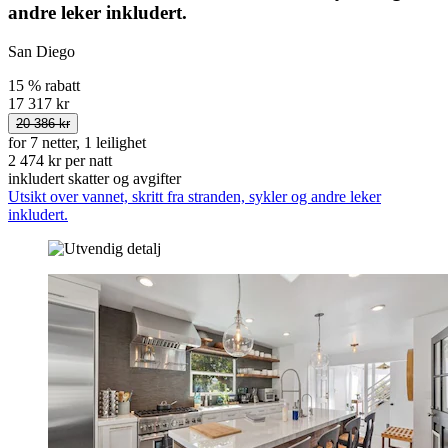
andre leker inkludert.
San Diego
15 % rabatt
17 317 kr
20 386 kr
for 7 netter, 1 leilighet
2 474 kr per natt
inkludert skatter og avgifter
Utsikt over vannet, skritt fra stranden, sykler og andre leker
inkludert.