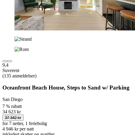
9,4
Suverent
(135 anmeldelser)
Oceanfront Beach House, Steps to Sand w/ Parking
San Diego
7 % rabatt
34 623 kr
37 342 kr
for 7 netter, 1 feriebolig
4 946 kr per natt
inkludert skatter og avgifter