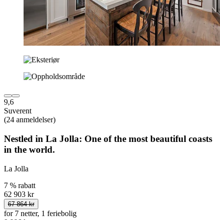
9,6
Suverent
(24 anmeldelser)
Nestled in La Jolla: One of the most beautiful coasts
in the world.
La Jolla
7 % rabatt
62 903 kr
67 864 kr
for 7 netter, 1 feriebolig