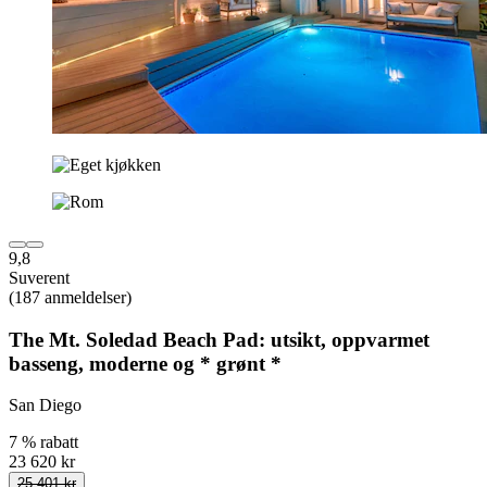
9,8
Suverent
(187 anmeldelser)
The Mt. Soledad Beach Pad: utsikt, oppvarmet
basseng, moderne og * grønt *
San Diego
7 % rabatt
23 620 kr
25 401 kr