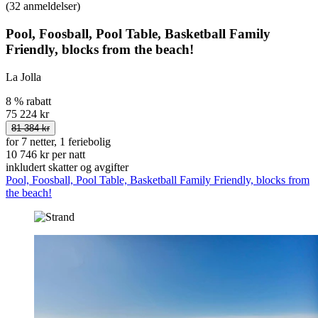
(32 anmeldelser)
Pool, Foosball, Pool Table, Basketball Family
Friendly, blocks from the beach!
La Jolla
8 % rabatt
75 224 kr
81 384 kr
for 7 netter, 1 feriebolig
10 746 kr per natt
inkludert skatter og avgifter
Pool, Foosball, Pool Table, Basketball Family Friendly, blocks from
the beach!