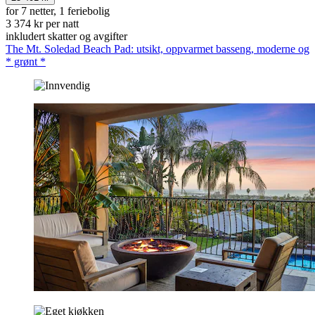
for 7 netter, 1 feriebolig
3 374 kr per natt
inkludert skatter og avgifter
The Mt. Soledad Beach Pad: utsikt, oppvarmet basseng, moderne og
* grønt *