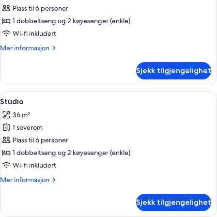
Studio
Plass til 6 personer
1 dobbeltseng og 2 køyesenger (enkle)
Wi-fi inkludert
Mer
Mer informasjon
informasjon
om
Sjekk tilgjengelighet
Studio
Åpne
Rom
23
Studio
alle
36 m²
bildene
1 soverom
av
Studio
Plass til 6 personer
1 dobbeltseng og 2 køyesenger (enkle)
Wi-fi inkludert
Mer
Mer informasjon
informasjon
om
Sjekk tilgjengelighet
Studio