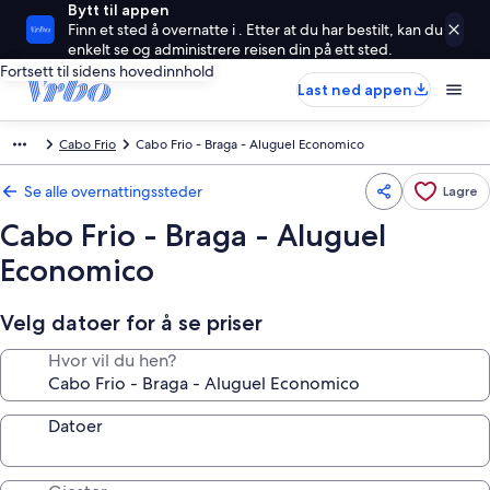
Bytt til appen
Finn et sted å overnatte i . Etter at du har bestilt, kan du
enkelt se og administrere reisen din på ett sted.
Fortsett til sidens hovedinnhold
Last ned appen
Cabo Frio
Cabo Frio - Braga - Aluguel Economico
Se alle overnattingssteder
Lagre
Cabo Frio - Braga - Aluguel
Economico
Velg datoer for å se priser
Hvor vil du hen?
Datoer