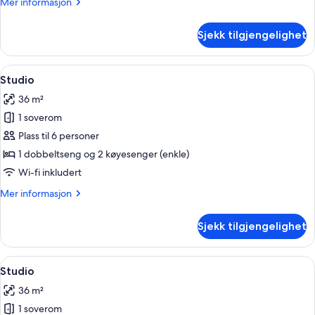
Mer
Mer informasjon
informasjon
om
Sjekk tilgjengelighet
Studio
Åpne
Rom
30
Studio
alle
36 m²
bildene
1 soverom
av
Studio
Plass til 6 personer
1 dobbeltseng og 2 køyesenger (enkle)
Wi-fi inkludert
Mer
Mer informasjon
informasjon
om
Sjekk tilgjengelighet
Studio
Åpne
Rom
29
Studio
alle
36 m²
bildene
1 soverom
av