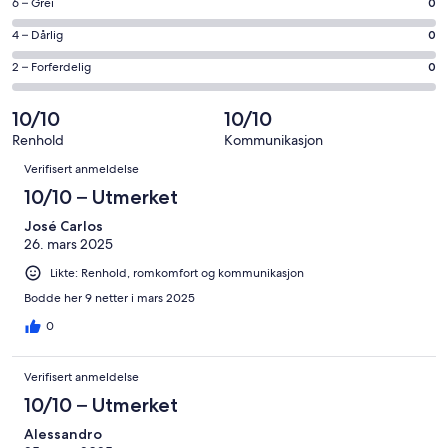
−
Rangering
6 – Grei
0
8
Utmerket.
på
−
Rangering
4 – Dårlig
0
3
6
Bra.
på
av
−
Rangering
2 – Forferdelig
0
0
4
totalt
Grei.
på
av
−
3
0
2
10/10
10/10
totalt
Dårlig.
anmeldelser.
av
−
3
0
Renhold
Kommunikasjon
totalt
Forferdelig.
Anmeldelser
anmeldelser.
av
Verifisert anmeldelse
3
0
totalt
anmeldelser.
av
10/10 – Utmerket
3
totalt
anmeldelser.
José Carlos
3
26. mars 2025
anmeldelser.
Likte: Renhold, romkomfort og kommunikasjon
Bodde her 9 netter i mars 2025
0
Verifisert anmeldelse
10/10 – Utmerket
Alessandro