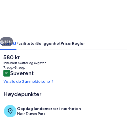
Frio
-
Braga
-
Aluguel
rige
Neste
Economico
358+
Oversikt
Fasiliteter
Beliggenhet
Priser
Regler
Den
580 kr
nåværende
inkludert skatter og avgifter
prisen
7. aug.–8. aug.
er
Anmeldelser
Suverent
10
10 av 10 –
580 kr
Vis alle de 3 anmeldelsene
Høydepunkter
Eget kjøkken
Oppdag landemerker i nærheten
Nær Dunas Park