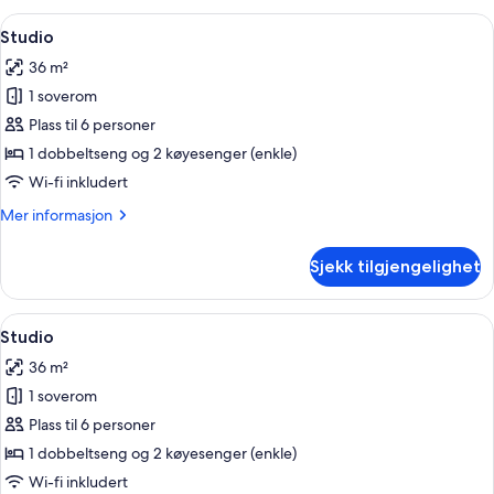
Åpne
Rom
32
Studio
alle
36 m²
bildene
1 soverom
av
Studio
Plass til 6 personer
1 dobbeltseng og 2 køyesenger (enkle)
Wi-fi inkludert
Mer
Mer informasjon
informasjon
om
Sjekk tilgjengelighet
Studio
Åpne
Rom
29
Studio
alle
36 m²
bildene
1 soverom
av
Studio
Plass til 6 personer
1 dobbeltseng og 2 køyesenger (enkle)
Wi-fi inkludert