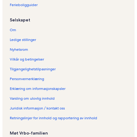
s
Ferieboligguider
i
d
e
Selskapet
n
:
Om
H
u
Ledige stillinger
s
Nyhetsrom
i
C
Vilkår og betingelser
a
b
Tilgjengelighetstilpasninger
o
F
Personvernerklæring
r
Erklæring om informasjonskapsler
i
o
Varsling om ulovlig innhold
Juridisk informasjon / kontakt oss
Retningslinjer for innhold og rapportering av innhold
Møt Vrbo-familien