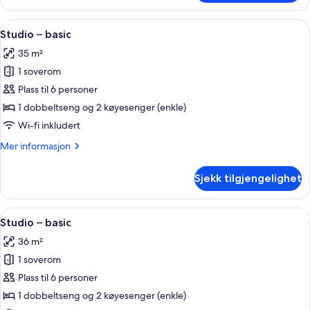
–
basic
Åpne
Rom
28
Studio – basic
alle
35 m²
bildene
1 soverom
av
Studio
Plass til 6 personer
–
1 dobbeltseng og 2 køyesenger (enkle)
basic
Wi-fi inkludert
Mer
Mer informasjon
informasjon
om
Sjekk tilgjengelighet
Studio
–
basic
Åpne
Rom
27
Studio – basic
alle
36 m²
bildene
1 soverom
av
Studio
Plass til 6 personer
–
1 dobbeltseng og 2 køyesenger (enkle)