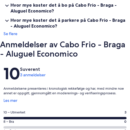
Hvor mye koster det å bo på Cabo Frio - Braga -
Aluguel Economico?
Hvor mye koster det å parkere på Cabo Frio - Braga
- Aluguel Economico?
Se flere
Anmeldelser av Cabo Frio - Braga
- Aluguel Economico
Anmeldelser
10
Suverent
3 anmeldelser
Anmeldelsene presenteres i kronologisk rekkefølge og har, med mindre noe
annet er oppgitt, gjennomgått en modererings- og verifiseringsprosess.
Åpnes
Les mer
i
et
Rangering
10 – Utmerket
3
nytt
på
vindu
Rangering
8 – Bra
0
10
på