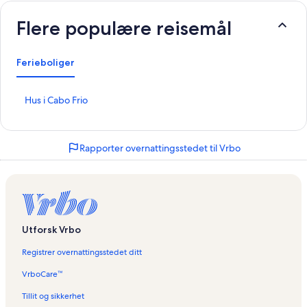
Flere populære reisemål
Ferieboliger
L
Hus i Cabo Frio
i
n
k
Rapporter overnattingsstedet til Vrbo
s
o
m
å
p
n
e
Utforsk Vrbo
r
d
Registrer overnattingsstedet ditt
e
n
VrboCare™
n
Tillit og sikkerhet
e