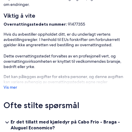
om endringer.
Viktig å vite
Overnattingsstedets nummer:
91477355
Hvis du avbestiller oppholdet ditt, er du underlagt vertens
avbestillingsregler. I henhold til EUs forskrifter om forbrukerrett
gjelder ikke angreretten ved bestilling av overnattingssted.
Dette overnattingsstedet forvaltes av en profesjonell vert, og
overnattingsvirksomheten er knyttet til vedkommendes bransje,
bedrift eller yrke.
Det kan pålegges avgifter for ekstra personer, og denne avgiften
kan variere avhengig av overnattingsstedets egne regler
Vis mer
Ofte stilte spørsmål
Er det tillatt med kjæledyr på Cabo Frio - Braga -
Aluguel Economico?