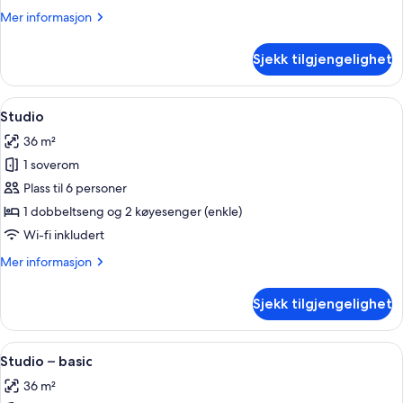
Mer
Mer informasjon
informasjon
om
Sjekk tilgjengelighet
Studio
Åpne
Rom
19
Studio
alle
36 m²
bildene
1 soverom
av
Studio
Plass til 6 personer
1 dobbeltseng og 2 køyesenger (enkle)
Wi-fi inkludert
Mer
Mer informasjon
informasjon
om
Sjekk tilgjengelighet
Studio
Åpne
Rom
41
Studio – basic
alle
36 m²
bildene