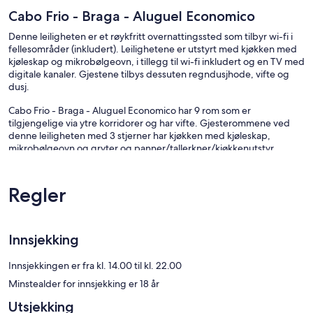
Cabo Frio - Braga - Aluguel Economico
Denne leiligheten er et røykfritt overnattingssted som tilbyr wi-fi i
fellesområder (inkludert). Leilighetene er utstyrt med kjøkken med
kjøleskap og mikrobølgeovn, i tillegg til wi-fi inkludert og en TV med
digitale kanaler. Gjestene tilbys dessuten regndusjhode, vifte og
dusj.
Cabo Frio - Braga - Aluguel Economico har 9 rom som er
tilgjengelige via ytre korridorer og har vifte. Gjesterommene ved
denne leiligheten med 3 stjerner har kjøkken med kjøleskap,
mikrobølgeovn og gryter og panner/tallerkner/kjøkkenutstyr.
Badene har dusj med regndusjhode.
Denne leiligheten i Cabo Frio tilbyr kablet internett inkludert i
prisen. Digital-TV er tilgjengelig.
Regler
Innsjekking
Innsjekkingen er fra kl. 14.00 til kl. 22.00
Minstealder for innsjekking er 18 år
Utsjekking