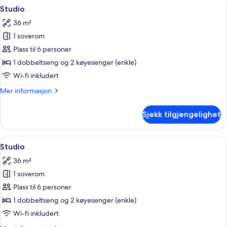
Åpne
Rom
19
Studio
alle
36 m²
bildene
1 soverom
av
Studio
Plass til 6 personer
1 dobbeltseng og 2 køyesenger (enkle)
Wi-fi inkludert
Mer
Mer informasjon
informasjon
om
Sjekk tilgjengelighet
Studio
Åpne
Rom
22
Studio
alle
36 m²
bildene
1 soverom
av
Studio
Plass til 6 personer
1 dobbeltseng og 2 køyesenger (enkle)
Wi-fi inkludert