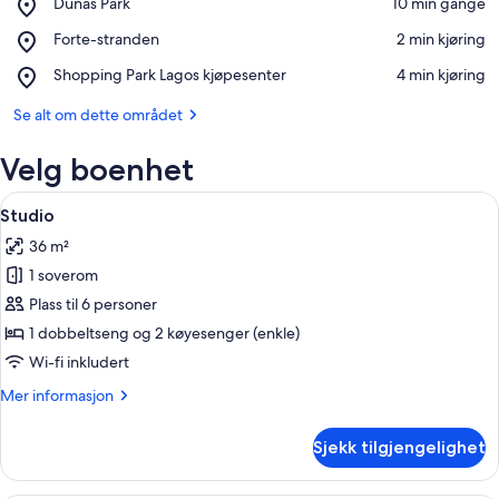
Place,
Dunas Park
‪10 min gange‬
Dunas
Se på kartet
Place,
Forte-stranden
‪2 min kjøring‬
Park
Forte-
Place,
Shopping Park Lagos kjøpesenter
‪4 min kjøring‬
stranden
Shopping
Park
Se alt om dette området
Lagos
kjøpesenter
Velg boenhet
Åpne
Rom
21
Studio
alle
36 m²
bildene
1 soverom
av
Studio
Plass til 6 personer
1 dobbeltseng og 2 køyesenger (enkle)
Wi-fi inkludert
Mer
Mer informasjon
informasjon
om
Sjekk tilgjengelighet
Studio