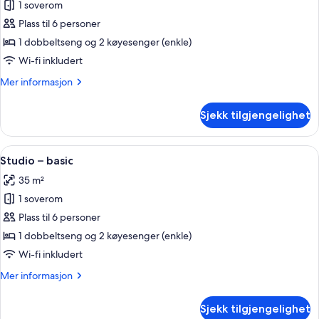
1 soverom
av
Studio
Plass til 6 personer
–
1 dobbeltseng og 2 køyesenger (enkle)
basic
Wi-fi inkludert
Mer
Mer informasjon
informasjon
om
Sjekk tilgjengelighet
Studio
–
basic
Åpne
Rom
29
Studio – basic
alle
35 m²
bildene
1 soverom
av
Studio
Plass til 6 personer
–
1 dobbeltseng og 2 køyesenger (enkle)
basic
Wi-fi inkludert
Mer
Mer informasjon
informasjon
om
Sjekk tilgjengelighet
Studio