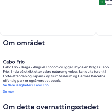
Suv
10
Beach
10,
av
1 an
daglig
Suverent,
10,
fra
1
Suveren
280
anmeldelse
1
6
anmelde
persone
Braga
Om området
Cabo Frio
Cabo Frio - Braga - Aluguel Economico ligger i bydelen Braga i Cabo
Frio. Er du på utkikk etter vakre naturomgivelser, kan du ta turen til
Forte-stranden og Japansk øy. Surf Museum og Hermes Barcellos
offentlig park er også verdt et besøk.
Se flere leiligheter i Cabo Frio
Se mer
Om dette overnattingsstedet