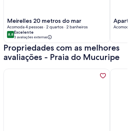
Mais informações sobre Meirelles 20 metros do mar
Mais info
Meirelles 20 metros do mar
Aparta
Acomoda 4 pessoas · 2 quartos · 2 banheiros
metro
Acomoda 1
excelente
Excelente
8,8
8,8 de 10
3 avaliações externas
Propriedades com as melhores
avaliações - Praia do Mucuripe
Mais informações sobre Apartamento na Praia de Iracema
Mais inf