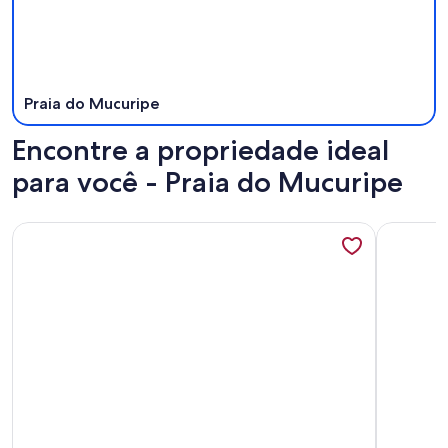
Praia do Mucuripe
Encontre a propriedade ideal
para você - Praia do Mucuripe
Mais informações sobre Meirelles 20 metros do mar
Mais info