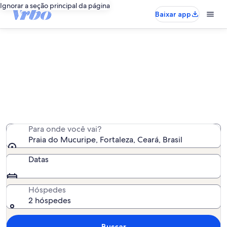
Ignorar a seção principal da página
Baixar app
Aluguéis por temporada perto de
Praia do Mucuripe
Encontramos 334 aluguéis por temporada para você -
insira suas datas para ver a disponibilidade
Para onde você vai?
Praia do Mucuripe, Fortaleza, Ceará, Brasil
Datas
Hóspedes
2 hóspedes
Buscar