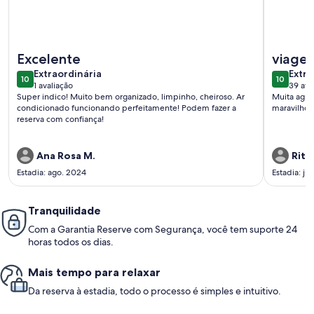
Mais informações sobre Apartamento na Praia de Iracema
Mais inf
Excelente
viagem
extraordinária
extra
Extraordinária
Extra
10
10
10 de 10
10 de 10
1 avaliação
39 ava
(1
(39
Super indico! Muito bem organizado, limpinho, cheiroso. Ar
Muita agra
avaliação)
avali
condicionado funcionando perfeitamente! Podem fazer a
maravilhoso
reserva com confiança!
Ana Rosa M.
Rita
Estadia: ago. 2024
Estadia: ju
Tranquilidade
Com a Garantia Reserve com Segurança, você tem suporte 24
horas todos os dias.
Mais tempo para relaxar
Da reserva à estadia, todo o processo é simples e intuitivo.