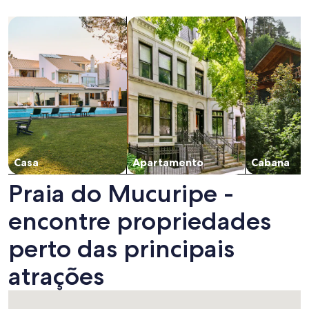
Busque casas
Busque apartamentos
buscar caba
Casa
Apartamento
Cabana
Praia do Mucuripe -
encontre propriedades
perto das principais
atrações