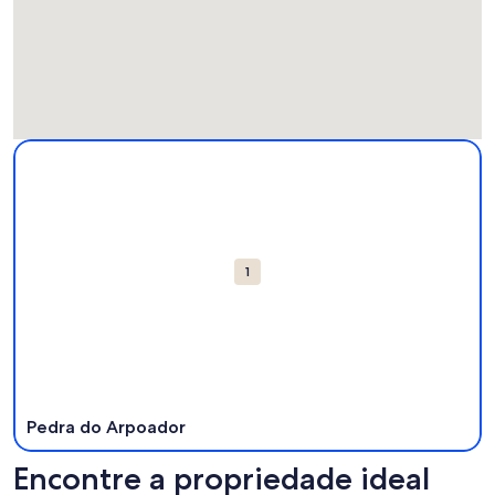
Mapa
Mais informações sobre Pedra do Arpoador. Abre em uma no
com
as
atrações
1
Pedra do Arpoador
Encontre a propriedade ideal