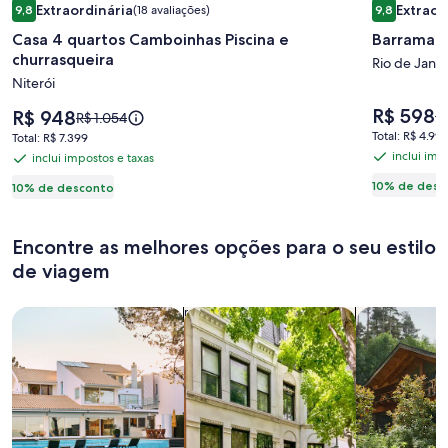
Extraordinária
Extraor
9,8
(18 avaliações)
9,8
de
de
9,8 de 10, Extraordinária, (18 avaliações)
9,8 de 10, E
Casa 4 quartos Camboinhas Piscina e
imagens
imagens
churrasqueira
de
de
Rio de Janei
Niterói
Casa
Barrama
4
Ocean
O
R$ 598
O
R$ 948
O
R
O
R$ 1.054
preço
quartos
preço
View
p
preço
Total:
Total: R$ 4.99
Total:
Total: R$ 7.399
é
é
er
era
R$ 4.996
Camboinhas
R$ 7.399
inclui imp
inclui impostos e taxas
inclui
R$ 598
inclui
R$ 948
R$
R$ 1.054,
Piscina
impostos
10% de desc
ve
impostos
10% de desconto
veja
e
ma
e
mais
e
in
churrasqueira
informações
taxas
taxas
s
sobre
Encontre as melhores opções para o seu estilo
a
a
de viagem
ta
tarifa
pa
padrão.
Busque casas
Busque apartamentos
buscar caba