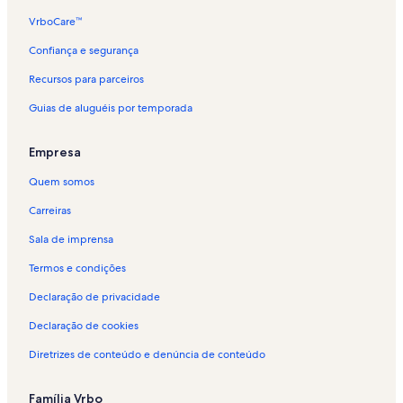
Aluguéis por temporada - Leme
VrboCare™
Aluguéis por temporada - Ipanema
Confiança e segurança
Aluguéis por temporada - Catete
Recursos para parceiros
Aluguéis por temporada - Parque Natural Municipal da Catacumba
Guias de aluguéis por temporada
Aluguéis por temporada - Rocinha
Aluguéis por temporada - Posto 11
Empresa
Aluguéis por temporada - Shopping Cassino Atlântico
Quem somos
Aluguéis por temporada - Barra da Tijuca
Carreiras
Aluguéis por temporada - Shopping Leblon
Sala de imprensa
Aluguéis por temporada - Parque Peter Pan
Termos e condições
Aluguéis por temporada - Museu H. Stern
Declaração de privacidade
Aluguéis por temporada - Leblon
Declaração de cookies
Aluguéis por temporada - Zona Sul
Diretrizes de conteúdo e denúncia de conteúdo
Aluguéis por temporada - Forte de Copacabana
Aluguéis por temporada - Parque Garota de Ipanema
Família Vrbo