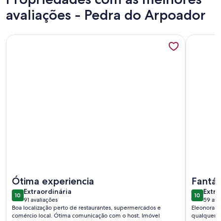
avaliações - Pedra do Arpoador
Mais informações sobre LEBLON / DESIGN CLEAN E SO
Mais info
Mais informações sobre LEBLON / DESIGN CLEAN E SO
Mais info
Ótima experiencia
Fantás
extraordinária
extra
Extraordinária
Extra
10
10
10 de 10
10 de 10
91 avaliações
59 ava
(91
(59
Boa localização perto de restaurantes, supermercados e
Eleonora é
avaliações)
avali
comércio local. Ótima comunicação com o host. Imóvel
qualquer s