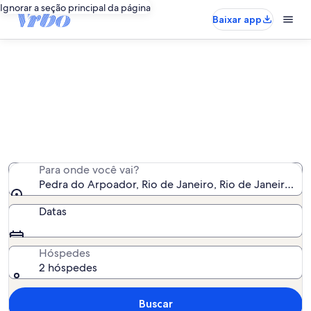
Ignorar a seção principal da página
Baixar app
Aluguéis por temporada perto de
Pedra do Arpoador
Encontramos 2.100 aluguéis por temporada para você -
insira suas datas para ver a disponibilidade
Para onde você vai?
Pedra do Arpoador, Rio de Janeiro, Rio de Janeiro (est
Datas
Hóspedes
2 hóspedes
Buscar