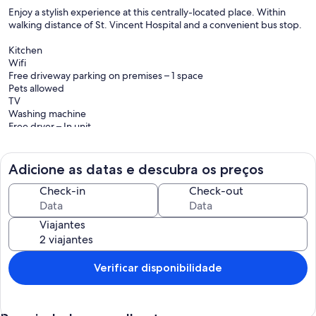
Enjoy a stylish experience at this centrally-located place. Within
walking distance of St. Vincent Hospital and a convenient bus stop.
Kitchen
Wifi
Free driveway parking on premises – 1 space
Pets allowed
TV
Washing machine
Free dryer – In unit
Hair dryer
Fridge
Security cameras on property
Adicione as datas e descubra os preços
Check-in
Check-out
Viajantes
Verificar disponibilidade