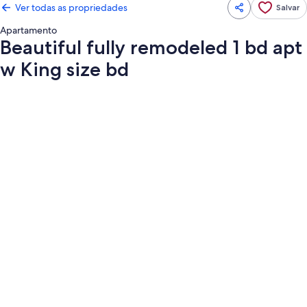
Ver todas as propriedades
Salvar
Apartamento
Beautiful fully remodeled 1 bd apt
w King size bd
Galeria
de
fotos