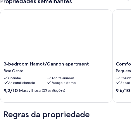
Propriedades semelhantes
3-bedroom Hamot/Gannon apartment
Comforta
3-
Comfort
3-bedroom Hamot/Gannon apartment
Comfor
bedroom
2
Baía Oeste
Pequena 
Hamot/Gannon
bedroo
Cozinha
Aceita animais
Cozin
apartment
king
Ar-condicionado
Espaço externo
Secad
Baía
suite/
Oeste
Pequen
9.2
9.6
9,2/10
9,6/10
Maravilhosa
(23 avaliações)
Itália
de
de
10,
10,
Maravilhosa,
Extraord
(23
(44
Regras da propriedade
avaliações)
avaliaçõ