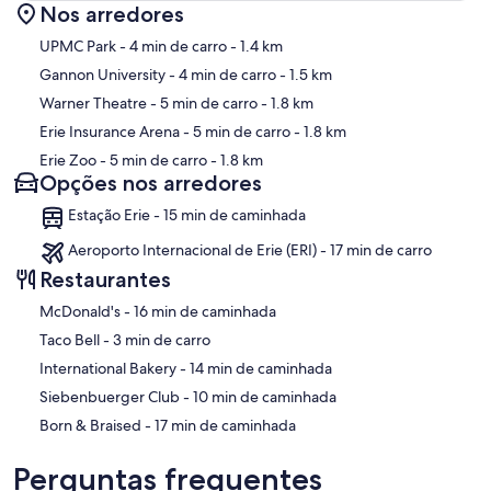
Nos arredores
Mapa
UPMC Park
- 4 min de carro
- 1.4 km
Gannon University
- 4 min de carro
- 1.5 km
Warner Theatre
- 5 min de carro
- 1.8 km
Erie Insurance Arena
- 5 min de carro
- 1.8 km
Erie Zoo
- 5 min de carro
- 1.8 km
Opções nos arredores
Estação Erie - 15 min de caminhada
Aeroporto Internacional de Erie (ERI) - 17 min de carro
Restaurantes
‪McDonald's - ‬16 min de caminhada
‪Taco Bell - ‬3 min de carro
‪International Bakery - ‬14 min de caminhada
‪Siebenbuerger Club - ‬10 min de caminhada
‪Born & Braised - ‬17 min de caminhada
Perguntas frequentes