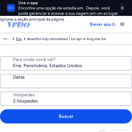
Use o app
Encontre uma opção de estadia em . Depois, você
pode gerenciar e acessar a sua viagem em um só lugar.
Ignorar a seção principal da página
Baixar app
Erie
Beautiful fully remodeled 1 bd apt w King size bd
Para onde você vai?
Datas
Hóspedes
Buscar