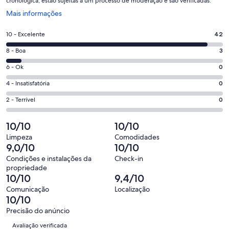
cronológica, estão sujeitas a um processo de moderação e são verificadas.
Abre
Mais informações
em
uma
Nota
10 - Excelente
42
nova
10
janela
Nota
8 - Boa
3
-
8
Excelente.
Nota
6 - Ok
0
-
42
6
Boa.
Nota
4 - Insatisfatória
0
de
-
3
4
45
Ok.
Nota
2 - Terrível
0
de
-
avaliações
0
2
45
Insatisfatória.
de
-
10/10
10/10
avaliações
0
45
Terrível.
de
Limpeza
Comodidades
avaliações
0
9,0/10
10/10
45
de
avaliações
Condições e instalações da
Check-in
45
propriedade
avaliações
10/10
9,4/10
Comunicação
Localização
10/10
Precisão do anúncio
Avaliações
Avaliação verificada