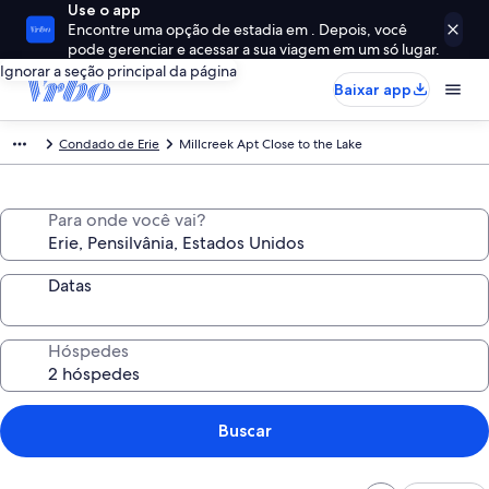
Use o app
Encontre uma opção de estadia em . Depois, você
pode gerenciar e acessar a sua viagem em um só lugar.
Ignorar a seção principal da página
Baixar app
Condado de Erie
Millcreek Apt Close to the Lake
Para onde você vai?
Datas
Hóspedes
Buscar