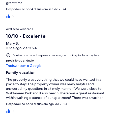
great time.
Hospedou-se por 4 diárias em set. de 2024
0
Avaliação verificada
10/10 - Excelente
Mary B.
10 de ago. de 2024
Pontos positivos: Limpeza, check-in, comunicação, localização e
precisão do anúncio
Traduzir com o Google
Family vacation
The property was everything that we could have wanted in a
place to stay! The property owner was really helpful and
answered my questions in a timely manner! We were close to
Waldameer Park and Kelso beach.There was a great restaurant
within walking distance of our apartment! There was a washer
and dryer that were available for our use! I can’t recommend this
Hospedou-se por 3 diárias em ago. de 2024
place enough! It was a pleasure staying there!
0