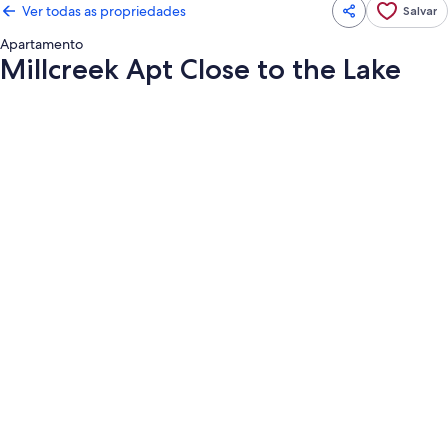
Ver todas as propriedades
Salvar
Apartamento
Millcreek Apt Close to the Lake
Galeria
de
fotos
de
Millcreek