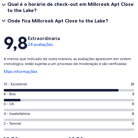
Qual é o horário de check-out em Millcreek Apt Close
to the Lake?
Onde fica Millcreek Apt Close to the Lake?
Avaliações
9,8
Extraordinária
24 avaliações
A menos que indicado de outra maneira, as avaliações aparecem em ordem
cronológica, estão sujeitas a um processo de moderação e são verificadas.
Abre
Mais informações
em
uma
Nota
10 - Excelente
21
nova
10
janela
Nota
8 - Boa
3
-
8
Excelente.
Nota
6 - Ok
0
-
21
6
Boa.
Nota
4 - Insatisfatória
0
de
-
3
4
24
Ok.
Nota
2 - Terrível
0
de
-
avaliações
0
2
24
Insatisfatória.
de
-