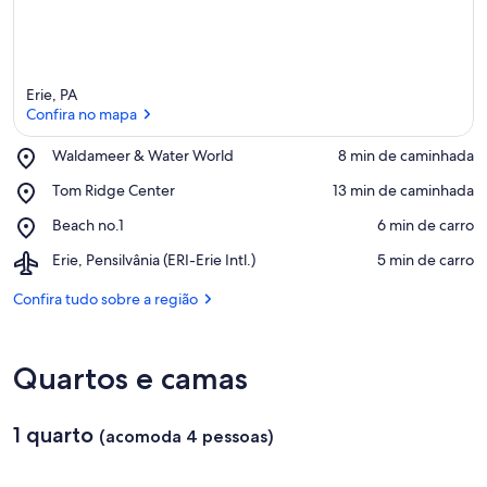
Erie, PA
Confira no mapa
Place,
Waldameer & Water World
‪8 min de caminhada‬
Waldameer
Confira no mapa
Place,
Tom Ridge Center
‪13 min de caminhada‬
&
Tom
Water
Place,
Beach no.1
‪6 min de carro‬
Ridge
World
Beach
Center
Airport,
Erie, Pensilvânia (ERI-Erie Intl.)
‪5 min de carro‬
no.1
Erie,
Pensilvânia
Confira tudo sobre a região
(ERI-
Erie
Intl.)
Quartos e camas
1 quarto
(acomoda 4 pessoas)