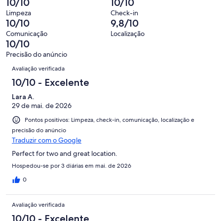
10/10
10/10
avaliações
0
24
Terrível.
de
Limpeza
Check-in
avaliações
0
10/10
9,8/10
24
de
avaliações
Comunicação
Localização
24
10/10
avaliações
Precisão do anúncio
Avaliações
Avaliação verificada
10/10 - Excelente
Lara A.
29 de mai. de 2026
Pontos positivos: Limpeza, check-in, comunicação, localização e
precisão do anúncio
Traduzir com o Google
Perfect for two and great location.
Hospedou-se por 3 diárias em mai. de 2026
0
Avaliação verificada
10/10 - Excelente