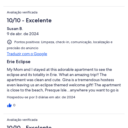
Avaliação verificada
10/10 - Excelente
Susan B.
9 de abr. de 2024
Pontos positivos: Limpeza, check-in, comunicação, localização e
precisão do anúncio
Traduzir com o Google
Erie Eclipse
My Mom and I stayed at this adorable apartment to see the
eclipse and its totality in Erie. What an amazing trip!! The
apartment was clean and cute. Gina is a tremendous hostess
even leaving us an eclipse themed welcome gift! The apartment
is close to the beach, Presque Isle...anywhere you want to go is
close. Presque Isle is a short walk away and a private beach is a
Hospedou-se por 3 diárias em abr. de 2024
half mile away. I highly recommend a stay here!
0
Avaliação verificada
10/10 - Excelente