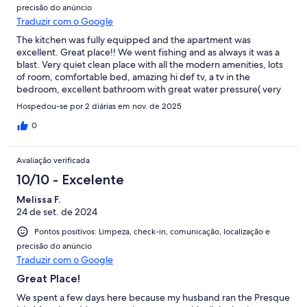
precisão do anúncio
Traduzir com o Google
The kitchen was fully equipped and the apartment was
excellent. Great place!! We went fishing and as always it was a
blast. Very quiet clean place with all the modern amenities, lots
of room, comfortable bed, amazing hi def tv, a tv in the
bedroom, excellent bathroom with great water pressure( very
modern ), very safe location and best of all an amazing host who
Hospedou-se por 2 diárias em nov. de 2025
communicated great and was super nice. I would recommend
this host and location and we can't wait to go back!
0
Avaliação verificada
10/10 - Excelente
Melissa F.
24 de set. de 2024
Pontos positivos: Limpeza, check-in, comunicação, localização e
precisão do anúncio
Traduzir com o Google
Great Place!
We spent a few days here because my husband ran the Presque