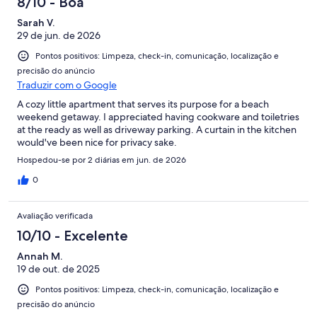
8/10 - Boa
Sarah V.
29 de jun. de 2026
Pontos positivos: Limpeza, check-in, comunicação, localização e
precisão do anúncio
Traduzir com o Google
A cozy little apartment that serves its purpose for a beach
weekend getaway. I appreciated having cookware and toiletries
at the ready as well as driveway parking. A curtain in the kitchen
would've been nice for privacy sake.
Hospedou-se por 2 diárias em jun. de 2026
0
Avaliação verificada
10/10 - Excelente
Annah M.
19 de out. de 2025
Pontos positivos: Limpeza, check-in, comunicação, localização e
precisão do anúncio