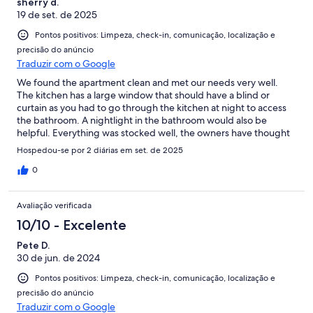
sherry d.
19 de set. de 2025
Pontos positivos: Limpeza, check-in, comunicação, localização e
precisão do anúncio
Traduzir com o Google
We found the apartment clean and met our needs very well.
The kitchen has a large window that should have a blind or
curtain as you had to go through the kitchen at night to access
the bathroom. A nightlight in the bathroom would also be
helpful. Everything was stocked well, the owners have thought
of most everything. Nice little restaurant within walking distance
Hospedou-se por 2 diárias em set. de 2025
Would stay again if in the area
0
Avaliação verificada
10/10 - Excelente
Pete D.
30 de jun. de 2024
Pontos positivos: Limpeza, check-in, comunicação, localização e
precisão do anúncio
Traduzir com o Google