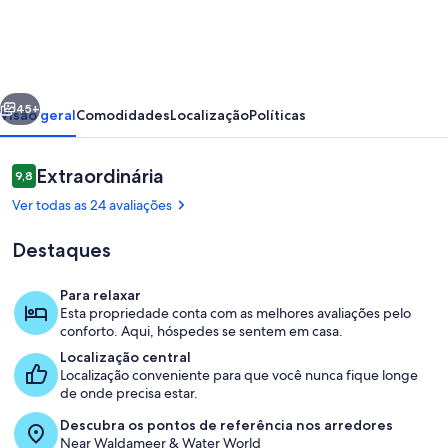
Apt
Close
to
erior
Próximo
the
45+
Visão geral
Comodidades
Localização
Políticas
Lake
Avaliações
Extraordinária
9,8
9,8 de 10
Ver todas as 24 avaliações
Destaques
Para relaxar
Esta propriedade conta com as melhores avaliações pelo
Opções para refeição ao ar livre
conforto. Aqui, hóspedes se sentem em casa.
Localização central
Localização conveniente para que você nunca fique longe
de onde precisa estar.
Descubra os pontos de referência nos arredores
Near Waldameer & Water World