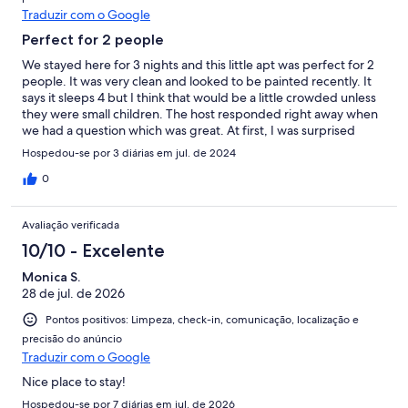
Traduzir com o Google
Perfect for 2 people
We stayed here for 3 nights and this little apt was perfect for 2
people. It was very clean and looked to be painted recently. It
says it sleeps 4 but I think that would be a little crowded unless
they were small children. The host responded right away when
we had a question which was great. At first, I was surprised
there was no dishwasher, but I don't go away to cook so
Hospedou-se por 3 diárias em jul. de 2024
washing a few coffee cups and a plate or two from heating up
leftovers was not a big deal. It is only a few minutes to Presque
0
Isle and maybe 15 to the Bayfront. It is situated in a nice little
neighborhood, good for a walk. We walked to Kelso beach one
Avaliação verificada
morning which was a nice little walk but it is a pretty steep hill to
walk back up but we made it! We stopped at the Oasis Tiki Bar,
10/10 - Excelente
just a short walk from the apt, on our way back one evening and
Monica S.
the food, service, and atmosphere was great. We thought we
28 de jul. de 2026
would take a walk there another evening but ran out of time. We
would definitely stay here again.
Pontos positivos: Limpeza, check-in, comunicação, localização e
precisão do anúncio
Traduzir com o Google
Nice place to stay!
Hospedou-se por 7 diárias em jul. de 2026