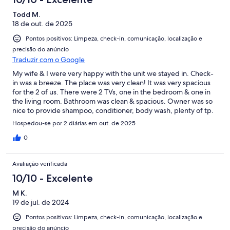
Todd M.
18 de out. de 2025
Pontos positivos: Limpeza, check-in, comunicação, localização e
precisão do anúncio
Traduzir com o Google
My wife & I were very happy with the unit we stayed in. Check-
in was a breeze. The place was very clean! It was very spacious
for the 2 of us. There were 2 TVs, one in the bedroom & one in
the living room. Bathroom was clean & spacious. Owner was so
nice to provide shampoo, conditioner, body wash, plenty of tp.
In the kitchen, there was coffee, filters, quality pots, pans &
Hospedou-se por 2 diárias em out. de 2025
silverware….The apartment was in a quiet & safe neighborhood.
Very close proximity to Presque Isle. Lots of space to park
0
vehicles. Oasis Restaurant is within walking distance from
apartment. No complaints, only praise for the owners. Our only
Avaliação verificada
suggestion: curtain over the kitchen sink Thank you Gina for a
wonderful stay!
10/10 - Excelente
M K.
19 de jul. de 2024
Pontos positivos: Limpeza, check-in, comunicação, localização e
precisão do anúncio