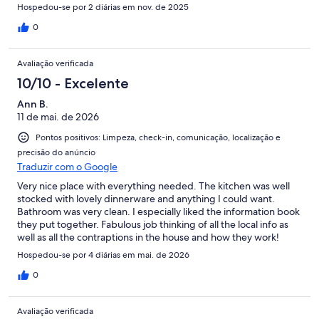
Hospedou-se por 2 diárias em nov. de 2025
0
Avaliação verificada
10/10 - Excelente
Ann B.
11 de mai. de 2026
Pontos positivos: Limpeza, check-in, comunicação, localização e
precisão do anúncio
Traduzir com o Google
Very nice place with everything needed. The kitchen was well
stocked with lovely dinnerware and anything I could want.
Bathroom was very clean. I especially liked the information book
they put together. Fabulous job thinking of all the local info as
well as all the contraptions in the house and how they work!
Loved it!It was so convenient to Presque Isle and there was
Hospedou-se por 4 diárias em mai. de 2026
plenty of food close by.Thank you!
0
Avaliação verificada