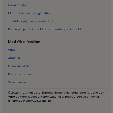
Cookiepolitik
Meddelelse om ulovligt indhold
Juridiske oplysninger/Kontakt os
Retningslinjer for indhold og indberetning af indhold
Mød Vrbo-familien
Vrbo
Abritel.fr
FeWo-direkt.de
Bookabach.co.nz
Stayz.com.au
© 2026 Vrbo – en del af Expedia Group. Alle rettigheder forbeholdes.
Vrbo og Vrbo-logoet er varemærker eller registrerede varemærker
tilhørende HomeAway.com, Inc.