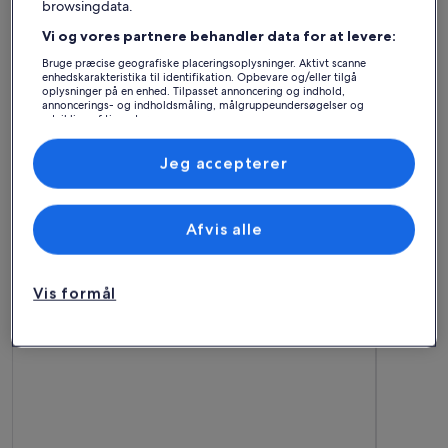
browsingdata.
Vi og vores partnere behandler data for at levere:
Bruge præcise geografiske placeringsoplysninger. Aktivt scanne
enhedskarakteristika til identifikation. Opbevare og/eller tilgå
oplysninger på en enhed. Tilpasset annoncering og indhold,
annoncerings- og indholdsmåling, målgruppeundersøgelser og
udvikling af tjenester.
Liste over partnere (leverandører)
Hus
Lejlighed
Hytte
Jeg accepterer
Find det bedste
Afvis alle
overnatningssted – Karlslunde
Strand
Vis formål
Flere oplysninger om 5 stjernet sommerhus i Køge
Flere opl