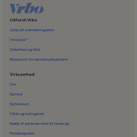
Ferieboliger i WAVES Shoppingcenter
Ferieboliger i Tune
Ferieboliger i Greve Strand
Udforsk Vrbo
Ferieboliger i Karlstrup
Udlej dit overnatningssted
Ferieboliger i Greve Kommune
VrboCare™
Ferieboliger i Karlslunde
Sikkerhed og tillid
Ferieboliger ved stranden i nærheden af Solrød Strand
Ressourcer for samarbejdspartnere
Virksomhed
Om
Karriere
Nyhedsrum
Vilkår og betingelser
Hjælp til personer med et handicap
Privatlivspolitik