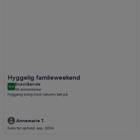
Flere oplysninger om Skøn feriebolig i landlig idyl midt på S
Hyggelig famileweekend
enestående
Enestående
9,6
9,6 ud af 10
36 anmeldelser
(36
Hyggelig bolig med naturen tæt på.
anmeldelser)
Annemarie T.
Dato for ophold: sep. 2024