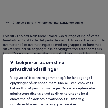
Greve Strand
Ferieboliger nær Karlslunde Strand
Hvis du vil bo nær Karlslunde Strand, kan du tage et kig på vores
ferieboliger for at finde det perfekte sted til din rejse. Uanset om du
overnatter på et overnatningssted med en gruppe eller bare med
dit kæledyr, har du adgang til alle de vigtigste faciliteter, som f.eks.
kabel-TV og vaskemaskine/tørretumbler. Uanset hvad du er på
udkig efter, finder du helt sikkert et overnatningssted, der har alt,
Vi bekymrer os om dine
du behøver, og som både er røgfrit og har handicapvenlige
faciliteter.
privatlivsindstillinger
Vi og vores
16
partnere gemmer og/eller får adgang til
oplysninger på en enhed, f.eks. unikke ID'er i cookies til
Find overnatningssteder, der passer til dig
behandling af personoplysninger. Du kan acceptere eller
administrere dine valg ved at klikke herunder eller til
Søg efter huse
Søg efter lejligheder
Søg efter hy
enhver tid på siden om privatlivspolitik. Disse valg
signaleres til vores partnere og påvirker ikke