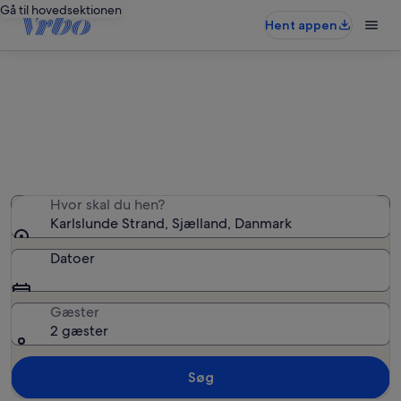
Gå til hovedsektionen
Hent appen
Ferieboliger nær Karlslunde Strand
Vi fandt 24 ferieboliger — angiv dine datoer for at se
tilgængelighed
Hvor skal du hen?
Karlslunde Strand, Sjælland, Danmark
Datoer
Gæster
2 gæster
Søg