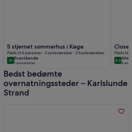
Flere oplysninger om 5 stjernet sommerhus i Køge
Flere opl
5 stjernet sommerhus i Køge
Close 
Plads til 6 personer · 3 soveværelser · 2 badeværelser
Copen
Plads til
enestående
allet
Enestående
Allet
10
8,0
10 ud af 10
8,0 ud a
1 anmeldelse
5 anme
(1
(5
Bedst bedømte
anmeldelse)
anme
overnatningssteder – Karlslunde
Strand
Flere oplysninger om Skøn feriebolig i landlig idyl midt på S