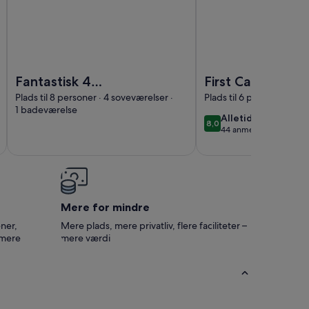
ig bjælkehytte på historiske Dreiseithof
Billede af Fantastisk 4 værelses bolig i Gråsten
Billede af First Camp 
Fantastisk 4
First Camp Bøjd
værelses bolig i
Strand
Plads til 8 personer · 4 soveværelser ·
Plads til 6 personer · 1 
1 badeværelse
Gråsten
alletiders
Alletiders
8,0
8,0 ud af 10
44 anmeldelser
(44
anmeldelser)
Mere for mindre
ner,
Mere plads, mere privatliv, flere faciliteter –
 mere
mere værdi