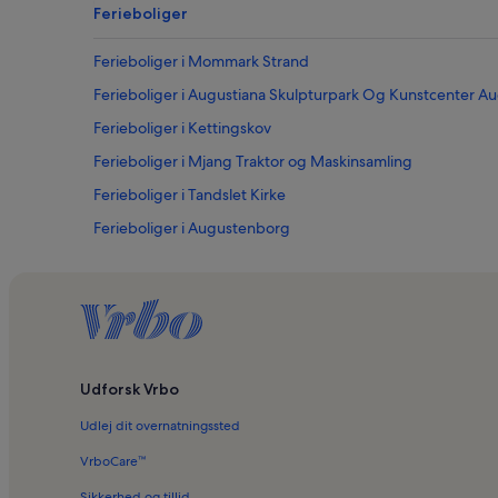
Ferieboliger
Ferieboliger i Mommark Strand
Ferieboliger i Augustiana Skulpturpark Og Kunstcenter 
Ferieboliger i Kettingskov
Ferieboliger i Mjang Traktor og Maskinsamling
Ferieboliger i Tandslet Kirke
Ferieboliger i Augustenborg
Ferieboliger i Alssund Golfklub
Ferieboliger i Lysabild Kirke
Udforsk Vrbo
Udlej dit overnatningssted
VrboCare™
Sikkerhed og tillid