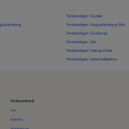
Ferieboliger i Sydals
Augustenborg
Ferieboliger i Augustenborg Slot
Ferieboliger i Guderup
Ferieboliger i Als
Ferieboliger i Hørup Kirke
Ferieboliger i Asserballeskov
Ferieboliger i Mommark
Virksomhed
Om
Karriere
Nyhedsrum