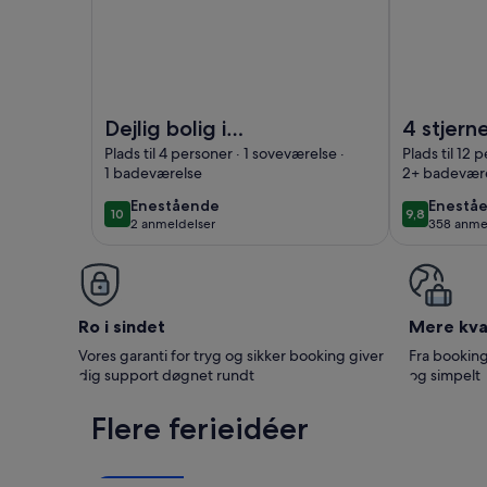
Billede af Dejlig bolig i Augustenborg med køkken
Billede af 4
Dejlig bolig i
4 stjern
Augustenborg med
sommerh
Plads til 4 personer · 1 soveværelse ·
Plads til 12 
1 badeværelse
2+ badevære
køkken
Nordbo
enestående
enestå
Enestående
Enestå
10
9,8
10 ud af 10
9,8 ud af 10
2 anmeldelser
358 anme
(2
(358
anmeldelser)
anmelde
Ro i sindet
Mere kval
Vores garanti for tryg og sikker booking giver
Fra booking
dig support døgnet rundt
og simpelt
Flere ferieidéer