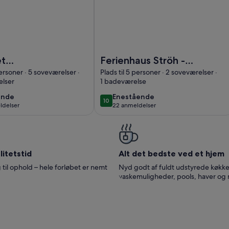
 stjernet sommerhus i Nordborg
Billede af Ferienhaus Ströh - Hyggel
et
Ferienhaus Ströh -
us i
Hyggelig
personer · 5 soveværelser ·
Plads til 5 personer · 2 soveværelser ·
lser
1 badeværelse
rg
bjælkehytte på
historiske
ende
enestående
ende
Enestående
10
10 ud af 10
ldelser
22 anmeldelser
Dreiseithof
(22
lser)
anmeldelser)
itetstid
Alt det bedste ved et hjem
 til ophold – hele forløbet er nemt
Nyd godt af fuldt udstyrede køkke
vaskemuligheder, pools, haver og