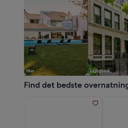
Hus
Lejlighed
Find det bedste overnatnin
Flere oplysninger om Dejlig bolig i Augustenborg 
Flere oplysn