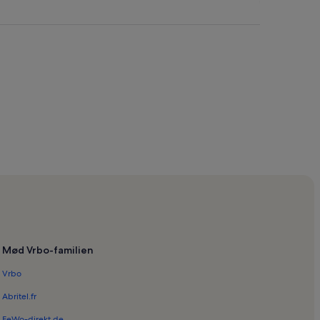
Mød Vrbo-familien
Vrbo
Abritel.fr
FeWo-direkt.de