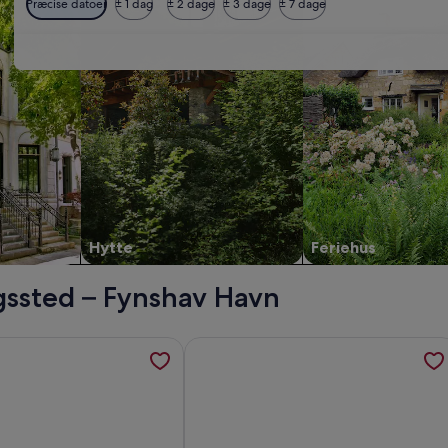
Præcise datoer
± 1 dag
± 2 dage
± 3 dage
± 7 dage
Hytte
Feriehus
gssted – Fynshav Havn
med køkken, åbner i et nyt vindue
inger om 4 stjernet sommerhus i Nordborg, åbner i et nyt vin
Flere oplysninger om Ferienhaus Strö