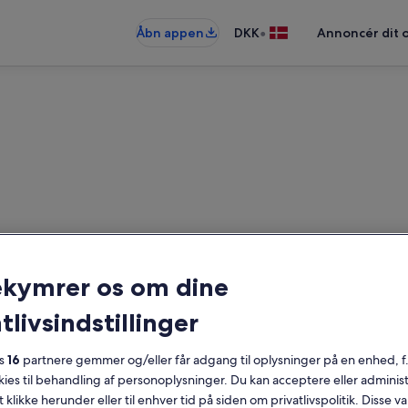
•
Åbn appen
DKK
Annoncér dit 
Ferieboliger nær Fynshav Hav
ekymrer os om dine
ieboliger — angiv dine datoer for a
tlivsindstillinger
es
16
partnere gemmer og/eller får adgang til oplysninger på en enhed, f
Datoer
okies til behandling af personoplysninger. Du kan acceptere eller adminis
t klikke herunder eller til enhver tid på siden om privatlivspolitik. Disse v