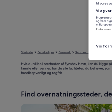
til vores 
Vi og vor
Bruge præcis
og/eller til
målgruppeund
Liste over
Vis for
Startside
Ferieboliger
Danmark
Syddanmark
Sønderbor
Hvis du vil bo i nærheden af Fynshav Havn, kan du kigge på
familie eller venner, har du alle faciliteter, du behøver, s
handicapvenligt og røgfrit.
Find overnatningssteder, der
Søg efter huse
Søg efter lejlighed