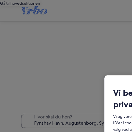
Gå til hovedsektionen
Vi b
Vi fandt 2.102 fer
priva
Hvor skal du hen?
Vi og vor
ID'er i co
valg ved a