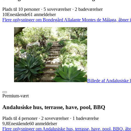
Plads til 10 personer · 5 soveværelser · 2 badeværelser
10
Enestående
61 anmeldelser
Flere oplysninger om Bondegård Allalante Montes de Málaga, åbner i
Billede af Andalusiske 
Premium-vært
Andalusiske hus, terrasse, have, pool, BBQ
Plads til 4 personer · 2 soveværelser · 1 badeværelse
9,8
Enestående
60 anmeldelser
Flere oplysninger om Andalusiske hus, terrasse, have, pool, BBQ, åbn