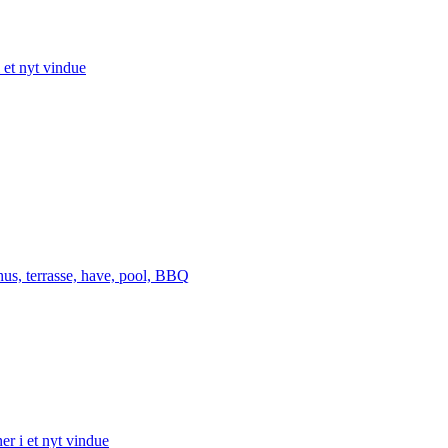
 et nyt vindue
hus, terrasse, have, pool, BBQ
er i et nyt vindue