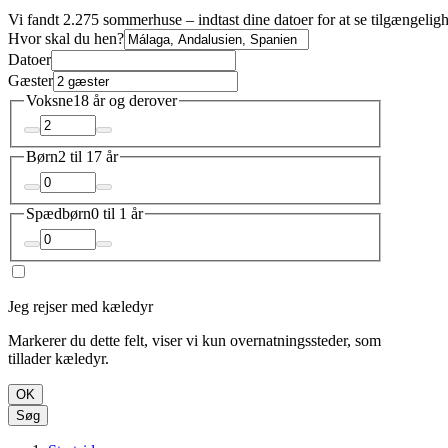
Vi fandt 2.275 sommerhuse – indtast dine datoer for at se tilgængelig
Hvor skal du hen?
Datoer
Gæster
Voksne
18 år og derover
Børn
2 til 17 år
Spædbørn
0 til 1 år
Jeg rejser med kæledyr
Markerer du dette felt, viser vi kun overnatningssteder, som
tillader kæledyr.
OK
Søg