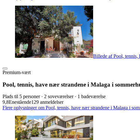
Billede af Pool, tenni
Premium-vært
Pool, tennis, have nær strandene i Malaga i sommer
Plads til 5 personer · 2 soveværelser · 1 badeværelse
9,8
Enestående
129 anmeldelser
Flere oplysninger om Pool, tennis, have nær strandene i Malaga i so