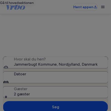
Gå til hovedsektionen
Hent appen
Jammerbugt Kommune: lejligheder
Vi fandt 215 lejligheder – indtast dine datoer for at se
tilgængelighed
Hvor skal du hen?
Jammerbugt Kommune, Nordjylland, Danmark
Datoer
Gæster
2 gæster
Søg