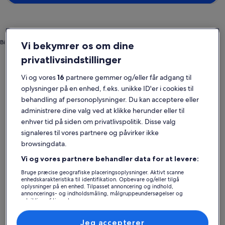
Billede taget af Casper Johannisson
Vi bekymrer os om dine
Nordjylland
Lejligheder i Jammerbugt Kommune
privatlivsindstillinger
Populære byer i Jammerbugt Kommune
Vi og vores
16
partnere gemmer og/eller får adgang til
oplysninger på en enhed, f.eks. unikke ID'er i cookies til
Blokhus
Fjerritslev
behandling af personoplysninger. Du kan acceptere eller
administrere dine valg ved at klikke herunder eller til
enhver tid på siden om privatlivspolitik. Disse valg
signaleres til vores partnere og påvirker ikke
browsingdata.
Vi og vores partnere behandler data for at levere:
Bruge præcise geografiske placeringsoplysninger. Aktivt scanne
enhedskarakteristika til identifikation. Opbevare og/eller tilgå
oplysninger på en enhed. Tilpasset annoncering og indhold,
Blokhus
Fjerritslev
Blokhus
Fjerritslev
annoncerings- og indholdsmåling, målgruppeundersøgelser og
udvikling af tjenester.
Udforsk lejligheder i
Liste over partnere (leverandører)
Jammerbugt Kommune
Jeg accepterer