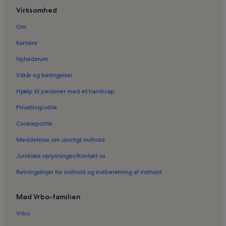
Virksomhed
Ferieboliger i Harmonika Museet
Ferieboliger i Øland Golfklub
Om
Karriere
Nyhedsrum
Vilkår og betingelser
Hjælp til personer med et handicap
Privatlivspolitik
Cookiepolitik
Meddelelse om ulovligt indhold
Juridiske oplysninger/Kontakt os
Retningslinjer for indhold og indberetning af indhold
Mød Vrbo-familien
Vrbo