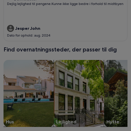
(2
Dejlig lejlighed til pengene.Kunne ikke ligge bedre i forhold til midtbyen
anmeldelser)
Jesper John
Dato for ophold: aug. 2024
Find overnatningssteder, der passer til dig
Søg efter huse
Søg efter lejligheder
Søg efter hy
Hus
Lejlighed
Hytte