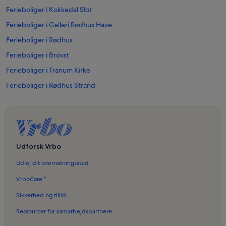
Ferieboliger i Kokkedal Slot
Ferieboliger i Galleri Rødhus Have
Ferieboliger i Rødhus
Ferieboliger i Brovst
Ferieboliger i Tranum Kirke
Ferieboliger i Rødhus Strand
Ferieboliger i Øster Svenstrup Kirke
Ferieboliger i Jammerbugt Kommune
Ferieboliger i Staudemarken
Ferieboliger i Torslev Kirke
Udforsk Vrbo
Ferieboliger i Koldmose Kirke
Udlej dit overnatningssted
Ferieboliger i Ejstrup Strand
VrboCare™
Ferieboliger i Øland Golfklub
Sikkerhed og tillid
Ferieboliger i Tranum Strand
Ressourcer for samarbejdspartnere
Ferieboliger i Tranum