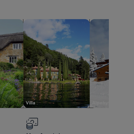
Søg efter villaer
Søg efter alpehytter
Villa
Alpehytte