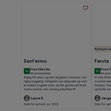
Flere oplysninger om Dejlig studiolejlighed i et to
Flere oplys
Premium-v
Billede af Dejlig studiolejlighed i et toscansk bon
Billede af 
Sant’ermo
Første 
enestående
enest
Enestående
Enest
10
10
10 ud af 10
10 ud af 1
49 anmeldelser
44 anme
(49
(44
Rigtig fint sted, og den lejlighed vi boede i var
Vi ville fin
anmeldelser)
anmel
rigtig hyggelig. Udlejeren var rigtig sød og nem
vi kunne kør
at snakke engelsk med, så det gjorde det bare
Toscana. Podere dei pini, som er stedets navn,
endnu bedre. Kan virkelig anbefales☀️
opfyldte vores
en meget 
værtsfamilie
Laura K.
Jørge
fra hvad man
Dato for ophold: jul. 2022
Dato for oph
indkøb til hvo
ligger fredf