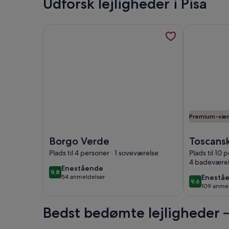
Udforsk lejligheder i Pisa
Flere oplysninger om Borgo Verde, åbner i et nyt 
Flere oplysn
Premium-vær
Billede af Borgo Verde
Billede af T
Borgo Verde
Toscansk
en fanta
Plads til 4 personer · 1 soveværelse
Plads til 10 
4 badeværel
panoram
enestående
Enestående
9,8
9,8 ud af 10
park, po
enestå
54 anmeldelser
Enestå
(54
9,6
9,6 ud af 10
109 anmel
W./ Rw
(109
anmeldelser)
anmelde
Bedst bedømte lejligheder –