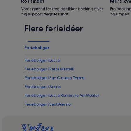
Ro i sindet
Mere kval
Vores garanti for tryg og sikker booking giver
Fra booking
dig support døgnet rundt
og simpelt
Flere ferieidéer
Ferieboliger
Ferieboliger i Lucca
Ferieboliger i Pasta Martelli
Ferieboliger i San Giuliano Terme
Ferieboliger i Arsina
Ferieboliger i Lucca Romerske Amfiteater
Ferieboliger i Sant'Alessio
Ferieboliger i Arena Garibald - Stadio Romeo Anconetani
Ferieboliger i Villa Bottini
Ferieboliger i Stabilimento termale Acque della Salute