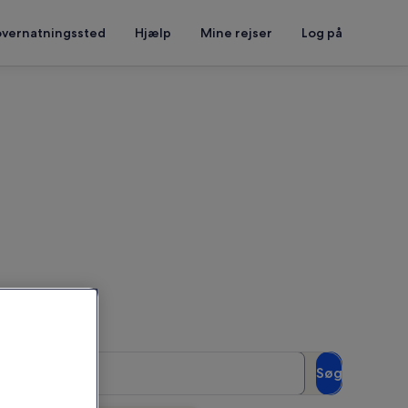
overnatningssted
Hjælp
Mine rejser
Log på
t se tilgængelighed
Gæster
Søg
2 gæster