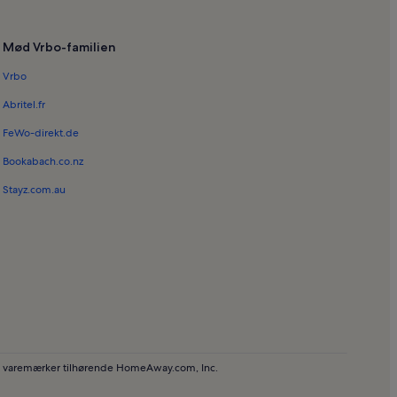
Mød Vrbo-familien
Vrbo
ito
Abritel.fr
FeWo-direkt.de
Bookabach.co.nz
Stayz.com.au
ede varemærker tilhørende HomeAway.com, Inc.
e Øer