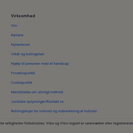
Ferieboliger i Santa Lucia
Virksomhed
Ferieboliger i Pugnano
Om
Ferieboliger i Orbicciano
Ferieboliger i SantʼAndrea di Comp
Karriere
Ferieboliger i Marina di Pisa
Nyhedsrum
Ferieboliger i Viareggio Havn
Vilkår og betingelser
Ferieboliger i Fibbialla
Hjælp til personer med et handicap
Ferieboliger i Massaciuccoli-søen
Privatlivspolitik
Ferieboliger i San Donato
Cookiepolitik
Ferieboliger i Vicopisano
Meddelelse om ulovligt indhold
Ferieboliger i Pisa Centrum
Juridiske oplysninger/Kontakt os
Ferieboliger i Avane
Retningslinjer for indhold og indberetning af indhold
Ferieboliger i Pisa Kongrespalads
lle rettigheder forbeholdes. Vrbo og Vrbo-logoet er varemærker eller registrer
Ferieboliger i Lucca Statsbibliotek
Ferieboliger i Sejlture til De Æolisk