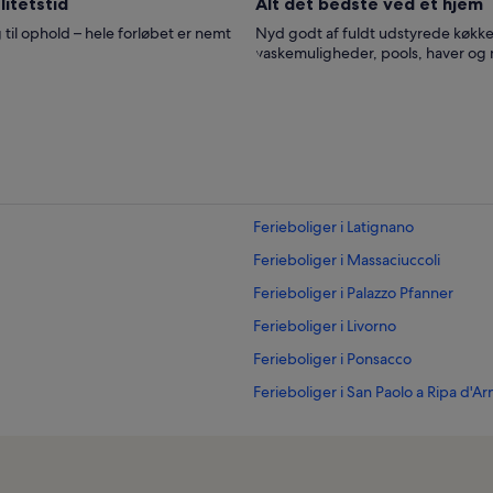
itetstid
Alt det bedste ved et hjem
 til ophold – hele forløbet er nemt
Nyd godt af fuldt udstyrede køkke
vaskemuligheder, pools, haver og
Ferieboliger i Latignano
Ferieboliger i Massaciuccoli
Ferieboliger i Palazzo Pfanner
Ferieboliger i Livorno
Ferieboliger i Ponsacco
Ferieboliger i San Paolo a Ripa d'Ar
Ferieboliger i Piscina Comunale Po
Ferieboliger i Massarosa
Ferieboliger i Cenaia