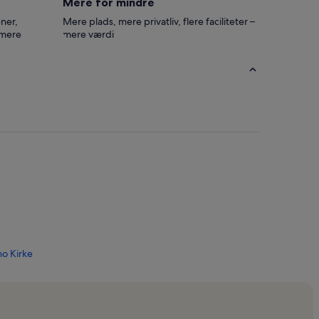
Mere for mindre
ner,
Mere plads, mere privatliv, flere faciliteter –
 mere
mere værdi
no Kirke
ntedera