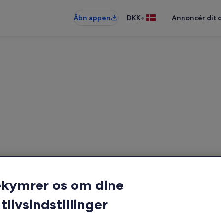
•
Åbn appen
DKK
Annoncér dit 
Pisa: lejligheder
ligheder – indtast dine datoer for a
ekymrer os om dine
Datoer
tlivsindstillinger