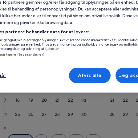
es
16
partnere gemmer og/eller får adgang til oplysninger på en enhed, f
Kalender
okies til behandling af personoplysninger. Du kan acceptere eller adminis
Dine
t klikke herunder eller til enhver tid på siden om privatlivspolitik. Disse v
August 2026
nuværende
partnere og påvirker ikke browsingdata.
måneder
es partnere behandler data for at levere:
er
Mandag
Tirsdag
Onsdag
Torsdag
Fredag
Lørdag
Søndag
Manda
T
Man
Tir
Ons
Tor
Fre
Lør
Søn
Man
Tir
e geografiske placeringsoplysninger. Aktivt scanne enhedskarakteristika til identifikati
August
gå oplysninger på en enhed. Tilpasset annoncering og indhold, annoncerings- og indhold
2026
ersøgelser og udvikling af tjenester.
og
 partnere (leverandører)
1
1
2
September
2026.
s)
3
4
5
6
7
8
7
8
9
mål
Afvis alle
Jeg ac
San Giuliano Terme
10
11
12
13
14
15
14
15
16
17
18
19
20
21
22
21
22
23
24
25
26
27
28
29
28
29
30
31
San Giuliano Terme
San Giuliano Terme