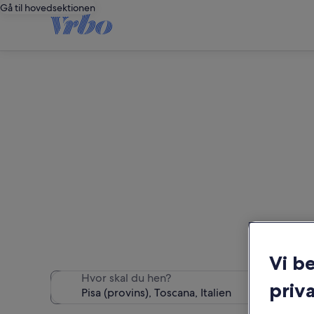
Gå til hovedsektionen
Vi fandt 5.262 lej
Vi b
Hvor skal du hen?
priva