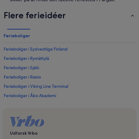
Flere ferieidéer
Ferieboliger
Ferieboliger i Sydvestlige Finland
Ferieboliger i Rymättylä
Ferieboliger i Själö
Ferieboliger i Raisio
Ferieboliger i Viking Line Terminal
Ferieboliger i Åbo Akademi
Ferieboliger i Naantali
Ferieboliger i Ett Hem Museum
Ferieboliger i Turku
Ferieboliger i Parainen
Udforsk Vrbo