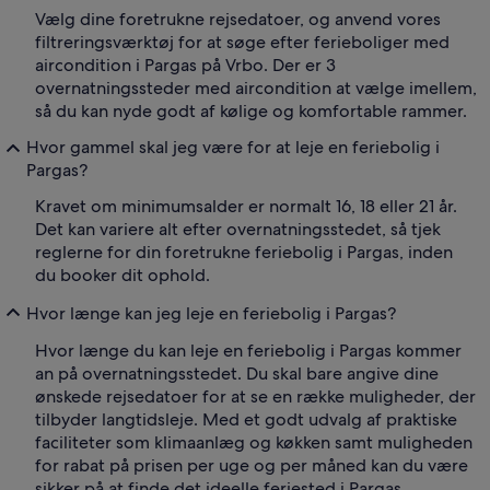
Vælg dine foretrukne rejsedatoer, og anvend vores
filtreringsværktøj for at søge efter ferieboliger med
aircondition i Pargas på Vrbo. Der er 3
overnatningssteder med aircondition at vælge imellem,
så du kan nyde godt af kølige og komfortable rammer.
Hvor gammel skal jeg være for at leje en feriebolig i
Pargas?
Kravet om minimumsalder er normalt 16, 18 eller 21 år.
Det kan variere alt efter overnatningsstedet, så tjek
reglerne for din foretrukne feriebolig i Pargas, inden
du booker dit ophold.
Hvor længe kan jeg leje en feriebolig i Pargas?
Hvor længe du kan leje en feriebolig i Pargas kommer
an på overnatningsstedet. Du skal bare angive dine
ønskede rejsedatoer for at se en række muligheder, der
tilbyder langtidsleje. Med et godt udvalg af praktiske
faciliteter som klimaanlæg og køkken samt muligheden
for rabat på prisen per uge og per måned kan du være
sikker på at finde det ideelle feriested i Pargas.