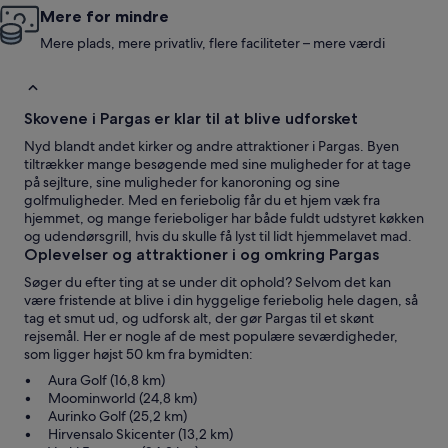
Mere for mindre
Mere plads, mere privatliv, flere faciliteter – mere værdi
Skovene i Pargas er klar til at blive udforsket
Nyd blandt andet kirker og andre attraktioner i Pargas. Byen
tiltrækker mange besøgende med sine muligheder for at tage
på sejlture, sine muligheder for kanoroning og sine
golfmuligheder. Med en feriebolig får du et hjem væk fra
hjemmet, og mange ferieboliger har både fuldt udstyret køkken
og udendørsgrill, hvis du skulle få lyst til lidt hjemmelavet mad.
Oplevelser og attraktioner i og omkring Pargas
Søger du efter ting at se under dit ophold? Selvom det kan
være fristende at blive i din hyggelige feriebolig hele dagen, så
tag et smut ud, og udforsk alt, der gør Pargas til et skønt
rejsemål. Her er nogle af de mest populære seværdigheder,
som ligger højst 50 km fra bymidten:
Aura Golf (16,8 km)
Moominworld (24,8 km)
Aurinko Golf (25,2 km)
Hirvensalo Skicenter (13,2 km)