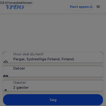
Gå til hovedsektionen
Hent appen
Ferieboliger i Pargas
Vi fandt 88 ferieboliger — angiv dine datoer for at se
tilgængelighed
Hvor skal du hen?
Pargas, Sydvestlige Finland, Finland
Datoer
Gæster
2 gæster
Søg