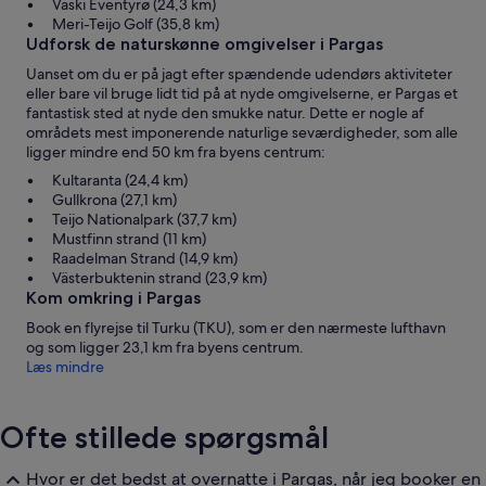
Vaski Eventyrø (24,3 km)
Meri-Teijo Golf (35,8 km)
Udforsk de naturskønne omgivelser i Pargas
Uanset om du er på jagt efter spændende udendørs aktiviteter
eller bare vil bruge lidt tid på at nyde omgivelserne, er Pargas et
fantastisk sted at nyde den smukke natur. Dette er nogle af
områdets mest imponerende naturlige seværdigheder, som alle
ligger mindre end 50 km fra byens centrum:
Kultaranta (24,4 km)
Gullkrona (27,1 km)
Teijo Nationalpark (37,7 km)
Mustfinn strand (11 km)
Raadelman Strand (14,9 km)
Västerbuktenin strand (23,9 km)
Kom omkring i Pargas
Book en flyrejse til Turku (TKU), som er den nærmeste lufthavn
og som ligger 23,1 km fra byens centrum.
Læs mindre
Ofte stillede spørgsmål
Hvor er det bedst at overnatte i Pargas, når jeg booker en