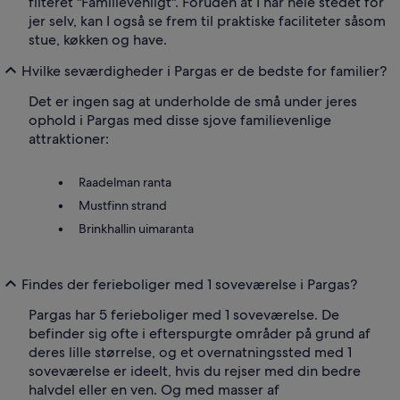
filteret "Familievenligt". Foruden at I har hele stedet for
jer selv, kan I også se frem til praktiske faciliteter såsom
stue, køkken og have.
Hvilke seværdigheder i Pargas er de bedste for familier?
Det er ingen sag at underholde de små under jeres
ophold i Pargas med disse sjove familievenlige
attraktioner:
Raadelman ranta
Mustfinn strand
Brinkhallin uimaranta
Findes der ferieboliger med 1 soveværelse i Pargas?
Pargas har 5 ferieboliger med 1 soveværelse. De
befinder sig ofte i efterspurgte områder på grund af
deres lille størrelse, og et overnatningssted med 1
soveværelse er ideelt, hvis du rejser med din bedre
halvdel eller en ven. Og med masser af