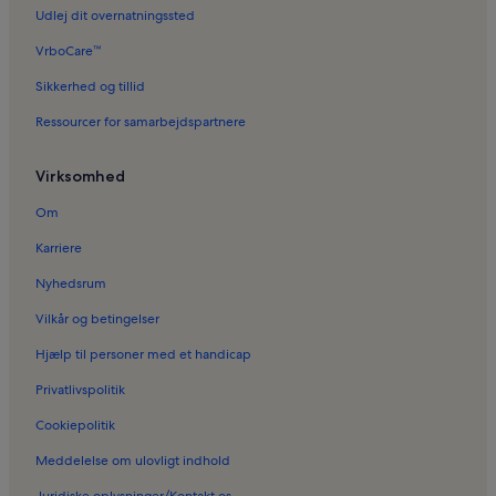
Ferieboliger i Röölä
Udlej dit overnatningssted
Hoteller i Kansanpuiston strand
VrboCare™
Sikkerhed og tillid
Ressourcer for samarbejdspartnere
Virksomhed
Om
Karriere
Nyhedsrum
Vilkår og betingelser
Hjælp til personer med et handicap
Privatlivspolitik
Cookiepolitik
Meddelelse om ulovligt indhold