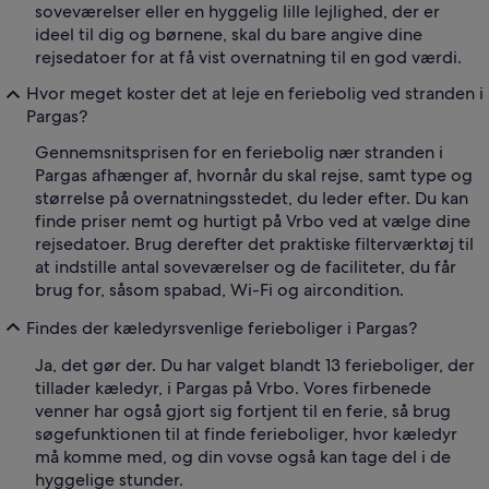
soveværelser eller en hyggelig lille lejlighed, der er
ideel til dig og børnene, skal du bare angive dine
rejsedatoer for at få vist overnatning til en god værdi.
Hvor meget koster det at leje en feriebolig ved stranden i
Pargas?
Gennemsnitsprisen for en feriebolig nær stranden i
Pargas afhænger af, hvornår du skal rejse, samt type og
størrelse på overnatningsstedet, du leder efter. Du kan
finde priser nemt og hurtigt på Vrbo ved at vælge dine
rejsedatoer. Brug derefter det praktiske filterværktøj til
at indstille antal soveværelser og de faciliteter, du får
brug for, såsom spabad, Wi-Fi og aircondition.
Findes der kæledyrsvenlige ferieboliger i Pargas?
Ja, det gør der. Du har valget blandt 13 ferieboliger, der
tillader kæledyr, i Pargas på Vrbo. Vores firbenede
venner har også gjort sig fortjent til en ferie, så brug
søgefunktionen til at finde ferieboliger, hvor kæledyr
må komme med, og din vovse også kan tage del i de
hyggelige stunder.