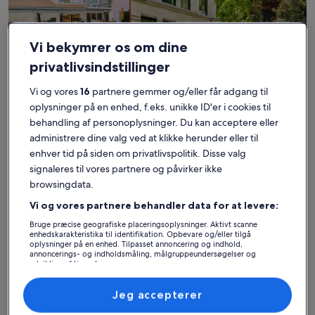
Vi bekymrer os om dine
privatlivsindstillinger
Hus
Lejlighed
Hytte
Vi og vores
16
partnere gemmer og/eller får adgang til
oplysninger på en enhed, f.eks. unikke ID'er i cookies til
Find det bedste
behandling af personoplysninger. Du kan acceptere eller
overnatningssted – Pargas
administrere dine valg ved at klikke herunder eller til
enhver tid på siden om privatlivspolitik. Disse valg
signaleres til vores partnere og påvirker ikke
Flere oplysninger om Casa Kolibri, beautiful 3-Bedroom Sea
Flere opl
browsingdata.
Vi og vores partnere behandler data for at levere:
Bruge præcise geografiske placeringsoplysninger. Aktivt scanne
enhedskarakteristika til identifikation. Opbevare og/eller tilgå
oplysninger på en enhed. Tilpasset annoncering og indhold,
annoncerings- og indholdsmåling, målgruppeundersøgelser og
udvikling af tjenester.
Liste over partnere (leverandører)
Jeg accepterer