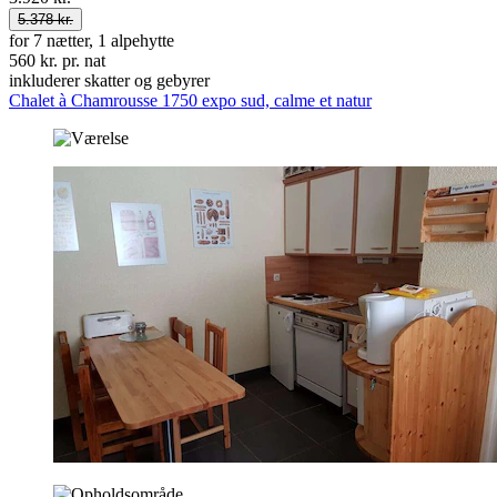
5.378 kr.
for 7 nætter, 1 alpehytte
560 kr. pr. nat
inkluderer skatter og gebyrer
Chalet à Chamrousse 1750 expo sud, calme et natur