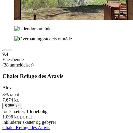
9,4
Enestående
(38 anmeldelser)
Chalet Refuge des Aravis
Alex
8% rabat
7.674 kr.
8.355 kr.
for 7 nætter, 1 feriebolig
1.096 kr. pr. nat
inkluderer skatter og gebyrer
Chalet Refuge des Aravis