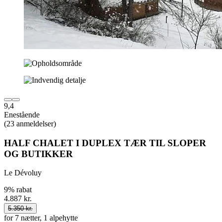
9,4
Enestående
(23 anmeldelser)
HALF CHALET I DUPLEX TÆR TIL SLOPER
OG BUTIKKER
Le Dévoluy
9% rabat
4.887 kr.
5.350 kr.
for 7 nætter, 1 alpehytte