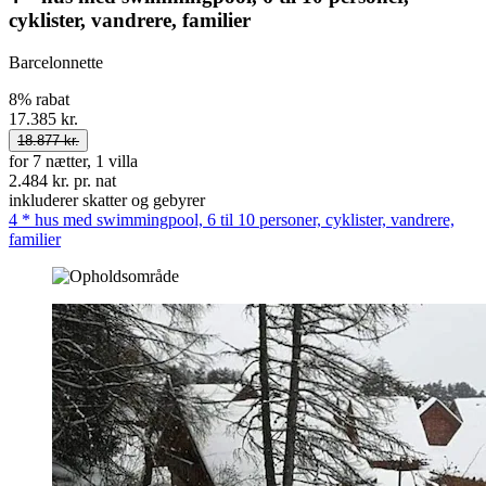
cyklister, vandrere, familier
Barcelonnette
8% rabat
17.385 kr.
18.877 kr.
for 7 nætter, 1 villa
2.484 kr. pr. nat
inkluderer skatter og gebyrer
4 * hus med swimmingpool, 6 til 10 personer, cyklister, vandrere,
familier