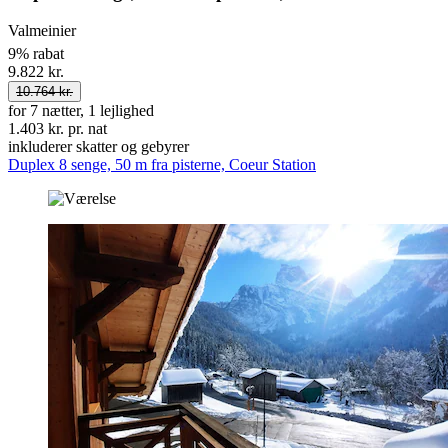
Valmeinier
9% rabat
9.822 kr.
10.764 kr.
for 7 nætter, 1 lejlighed
1.403 kr. pr. nat
inkluderer skatter og gebyrer
Duplex 8 senge, 50 m fra pisterne, Coeur Station