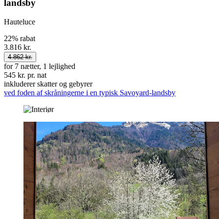
landsby
Hauteluce
22% rabat
3.816 kr.
4.862 kr.
for 7 nætter, 1 lejlighed
545 kr. pr. nat
inkluderer skatter og gebyrer
ved foden af skråningerne i en typisk Savoyard-landsby