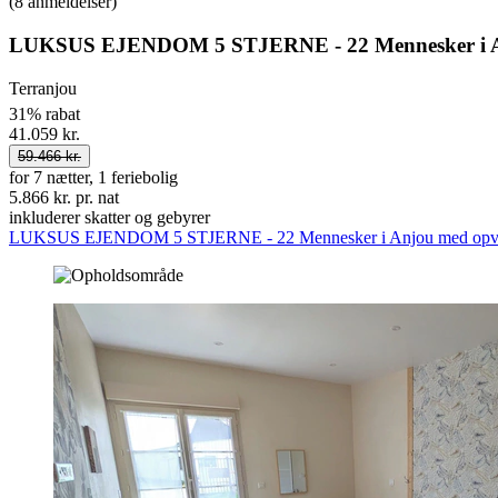
(8 anmeldelser)
LUKSUS EJENDOM 5 STJERNE - 22 Mennesker i A
Terranjou
31% rabat
41.059 kr.
59.466 kr.
for 7 nætter, 1 feriebolig
5.866 kr. pr. nat
inkluderer skatter og gebyrer
LUKSUS EJENDOM 5 STJERNE - 22 Mennesker i Anjou med opv