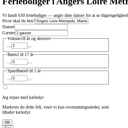
Ferieboliger i Angers Loire Met
Vi fandt 630 ferieboliger — angiv dine datoer for at se tilgængelighed
Hvor skal du hen?
Datoer
Gæster
Voksne
18 år og derover
Børn
2 til 17 år
Spædbørn
0 til 1 år
Jeg rejser med kæledyr
Markerer du dette felt, viser vi kun overnatningssteder, som
tillader kæledyr.
OK