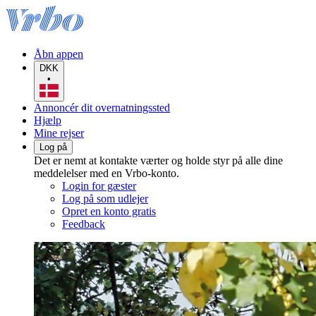
Åbn appen
DKK
•
Annoncér dit overnatningssted
Hjælp
Mine rejser
Log på
Det er nemt at kontakte værter og holde styr på alle dine
meddelelser med en Vrbo-konto.
Login for gæster
Log på som udlejer
Opret en konto gratis
Feedback