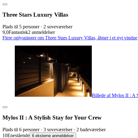
Three Stars Luxury Villas
Plads til 5 personer · 2 soveværelser
9,0
Fantastisk
2 anmeldelser
Flere oplysninger om Three Stars Luxury Villas, åbner i et nyt vindue
Billede af Mylos II : A
Mylos II : A Stylish Stay for Your Crew
Plads til 6 personer · 3 soveværelser · 2 badeværelser
10
Enestående
6 eksterne anmeldelser