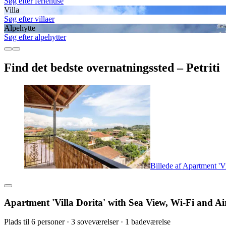
Søg efter feriehuse
Villa
Søg efter villaer
Alpehytte
Søg efter alpehytter
Find det bedste overnatningssted – Petriti
Billede af Apartment 'V
Apartment 'Villa Dorita' with Sea View, Wi-Fi and A
Plads til 6 personer · 3 soveværelser · 1 badeværelse