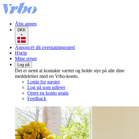
Åbn appen
DKK
•
Annoncér dit overnatningssted
Hjælp
Mine rejser
Log på
Det er nemt at kontakte værter og holde styr på alle dine
meddelelser med en Vrbo-konto.
Login for gæster
Log på som udlejer
Opret en konto gratis
Feedback