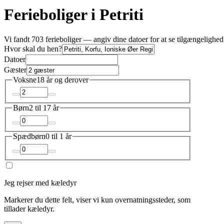
Ferieboliger i Petriti
Vi fandt 703 ferieboliger — angiv dine datoer for at se tilgængelighed
Hvor skal du hen?
Datoer
Gæster
Voksne
18 år og derover
Børn
2 til 17 år
Spædbørn
0 til 1 år
Jeg rejser med kæledyr
Markerer du dette felt, viser vi kun overnatningssteder, som
tillader kæledyr.