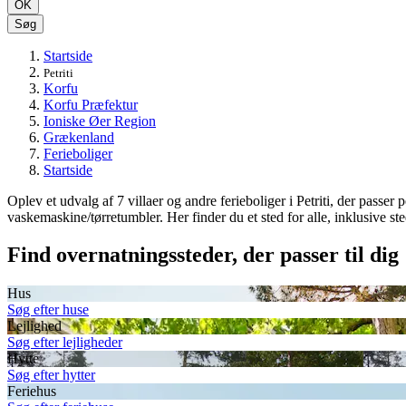
OK
Søg
Startside
Petriti
Korfu
Korfu Præfektur
Ioniske Øer Region
Grækenland
Ferieboliger
Startside
Oplev et udvalg af 7 villaer og andre ferieboliger i Petriti, der passer p
vaskemaskine/tørretumbler. Her finder du et sted for alle, inklusive sted
Find overnatningssteder, der passer til dig
Hus
Søg efter huse
Lejlighed
Søg efter lejligheder
Hytte
Søg efter hytter
Feriehus