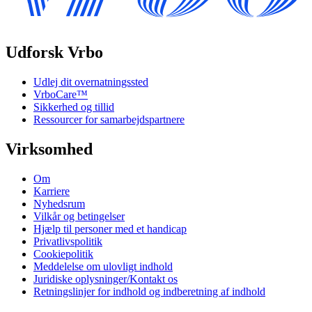
Udforsk Vrbo
Udlej dit overnatningssted
VrboCare™
Sikkerhed og tillid
Ressourcer for samarbejdspartnere
Virksomhed
Om
Karriere
Nyhedsrum
Vilkår og betingelser
Hjælp til personer med et handicap
Privatlivspolitik
Cookiepolitik
Meddelelse om ulovligt indhold
Juridiske oplysninger/Kontakt os
Retningslinjer for indhold og indberetning af indhold