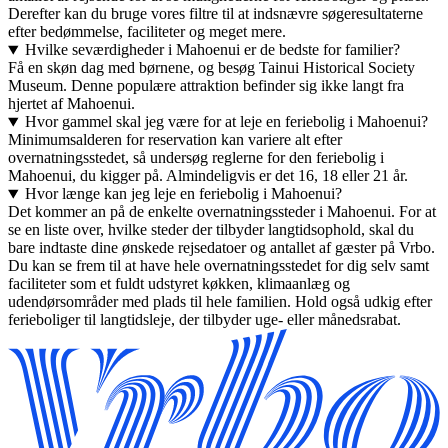
Derefter kan du bruge vores filtre til at indsnævre søgeresultaterne
efter bedømmelse, faciliteter og meget mere.
Hvilke seværdigheder i Mahoenui er de bedste for familier?
Få en skøn dag med børnene, og besøg Tainui Historical Society
Museum. Denne populære attraktion befinder sig ikke langt fra
hjertet af Mahoenui.
Hvor gammel skal jeg være for at leje en feriebolig i Mahoenui?
Minimumsalderen for reservation kan variere alt efter
overnatningsstedet, så undersøg reglerne for den feriebolig i
Mahoenui, du kigger på. Almindeligvis er det 16, 18 eller 21 år.
Hvor længe kan jeg leje en feriebolig i Mahoenui?
Det kommer an på de enkelte overnatningssteder i Mahoenui. For at
se en liste over, hvilke steder der tilbyder langtidsophold, skal du
bare indtaste dine ønskede rejsedatoer og antallet af gæster på Vrbo.
Du kan se frem til at have hele overnatningsstedet for dig selv samt
faciliteter som et fuldt udstyret køkken, klimaanlæg og
udendørsområder med plads til hele familien. Hold også udkig efter
ferieboliger til langtidsleje, der tilbyder uge- eller månedsrabat.