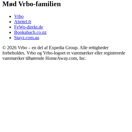
Mød Vrbo-familien
Vrbo
Abritel.fr
FeWo-direkt.de
Bookabach.co.nz
Stayz.com.au
© 2026 Vrbo – en del af Expedia Group. Alle rettigheder
forbeholdes. Vrbo og Vrbo-logoet er varemærker eller registrerede
varemærker tilhørende HomeAway.com, Inc.