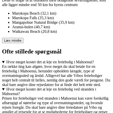
Dette er nogle få af områdets mest betagende seværdigheder, som
alle ligger mindre end 50 km fra byens centrum:
Marokopa Beach (32,1 km)
Marokopa Falls (35,3 km)
Mangapohue Natural Bridge (35,9 km)
Aranui-hulen (40,7 km)
Waikawau Beach (20,8 km)
Læs mindre
Ofte stillede spørgsmål
Hvor meget koster det at leje en feriebolig i Mahoenui?
En række ting kan afgøre, hvor meget du skal betale for en
feriebolig i Mahoenui, herunder opholdets længde, type af
overnatningssted og årstid. Alligevel har alle Vrbos ferieboliger
noget helt centralt til fælles, nemlig den gode værdi for pengene. Du
skal bare angive dine rejsedatoer for at finde det helt rette sted.
Hvor meget koster det at leje en feriebolig ved stranden i
Mahoenui?
Prisen for ferieboliger ved stranden i Mahoenui kan være forskellig
afhængigt af størrelse og type af overnatningsstedet, og hvornår
rejsen foregår. Du skal bare angive dine feriedatoer på Vrbo og
antallet af rejsende for at se mulighederne for ferieboliger og priser.