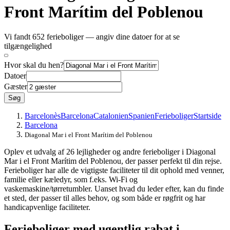
Front Marítim del Poblenou
Vi fandt 652 ferieboliger — angiv dine datoer for at se
tilgængelighed
Hvor skal du hen?
Datoer
Gæster
Søg
Barcelonès
Barcelona
Catalonien
Spanien
Ferieboliger
Startside
Barcelona
Diagonal Mar i el Front Marítim del Poblenou
Oplev et udvalg af 26 lejligheder og andre ferieboliger i Diagonal
Mar i el Front Marítim del Poblenou, der passer perfekt til din rejse.
Ferieboliger har alle de vigtigste faciliteter til dit ophold med venner,
familie eller kæledyr, som f.eks. Wi-Fi og
vaskemaskine/tørretumbler. Uanset hvad du leder efter, kan du finde
et sted, der passer til alles behov, og som både er røgfrit og har
handicapvenlige faciliteter.
Ferieboliger med ugentlig rabat i