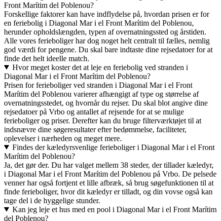
Front Marítim del Poblenou?
Forskellige faktorer kan have indflydelse på, hvordan prisen er for
en feriebolig i Diagonal Mar i el Front Marítim del Poblenou,
herunder opholdslængden, typen af overnatningssted og årstiden.
Alle vores ferieboliger har dog noget helt centralt til fælles, nemlig
god værdi for pengene. Du skal bare indtaste dine rejsedatoer for at
finde det helt ideelle match.
Hvor meget koster det at leje en feriebolig ved stranden i
Diagonal Mar i el Front Marítim del Poblenou?
Prisen for ferieboliger ved stranden i Diagonal Mar i el Front
Marítim del Poblenou varierer afhængigt af type og størrelse af
overnatningsstedet, og hvornår du rejser. Du skal blot angive dine
rejsedatoer på Vrbo og antallet af rejsende for at se mulige
ferieboliger og priser. Derefter kan du bruge filterværktøjet til at
indsnævre dine søgeresultater efter bedømmelse, faciliteter,
oplevelser i nærheden og meget mere.
Findes der kæledyrsvenlige ferieboliger i Diagonal Mar i el Front
Marítim del Poblenou?
Ja, det gør der. Du har valget mellem 38 steder, der tillader kæledyr,
i Diagonal Mar i el Front Marítim del Poblenou på Vrbo. De pelsede
venner har også fortjent et lille afbræk, så brug søgefunktionen til at
finde ferieboliger, hvor dit kæledyr er tilladt, og din vovse også kan
tage del i de hyggelige stunder.
Kan jeg leje et hus med en pool i Diagonal Mar i el Front Marítim
del Poblenou?