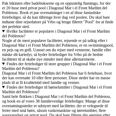
Pak bikinien eller badebukserne og en oppustelig flamingo, for der
er 20 huse med privat pool i Diagonal Mar i el Front Marítim del
Poblenou. Book et par overnatninger i en af disse fantastiske
ferieboliger, så du kan tilbringe hver dag ved poolen. Du skal bare
indtaste dine rejsedatoer på Vrbo og bruge filteret "Pool" for at finde
det perfekte sted.
Hvilke faciliteter er populære i Diagonal Mar i el Front Marítim
del Poblenou?
Nogle af de mest populære faciliteter, rejsende er på udkig efter i
Diagonal Mar i el Front Marítim del Poblenou, er en swimmingpool,
en pejs og en grill. Uanset om du rejser med vennerne, familie eller
måske dit kæledyr, så byder ferieboliger fra Vrbo på de bedste
faciliteter til at skabe nye minder med dine allernærmeste.
Findes der ferieboliger til store grupper i Diagonal Mar i el Front
Marítim del Poblenou?
Diagonal Mar i el Front Marítim del Poblenou har 6 feriehuse, hvor
der kan overnatte 10 eller flere personer. Disse steder har en masse
plads til at få kvalitetstid med familie og venner.
Findes der ferieboliger til børnefamilier i Diagonal Mar i el Front
Marítim del Poblenou?
Saml hele flokken i Diagonal Mar i el Front Marítim del Poblenou,
og book en af vores 38 familievenlige ferieboliger. Mange af disse
overnatningssteder er udstyret med faciliteter, der er velegnede til
ferier med små børn, såsom vaskemaskine og tørretumbler, flere
soveværelser og privat pool. Du skal bare filtrere din søgning efter