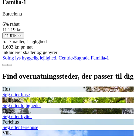
Familia-1
Barcelona
6% rabat
11.219 kr.
11.915 kr.
for 7 nætter, 1 lejlighed
1.603 kr. pr. nat
inkluderer skatter og gebyrer
Solrig lys hyggelig lejlighed, Centric-Sagrada Familia-1
Find overnatningssteder, der passer til dig
Hus
Søg efter huse
Lejlighed
Søg efter lejligheder
Hytte
Søg efter hytter
Feriehus
Søg efter feriehuse
Villa