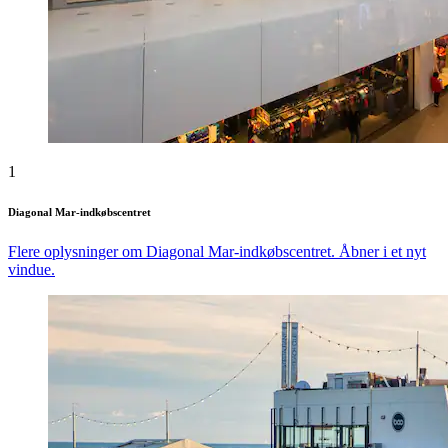
1
Diagonal Mar-indkøbscentret
Flere oplysninger om Diagonal Mar-indkøbscentret. Åbner i et nyt
vindue.