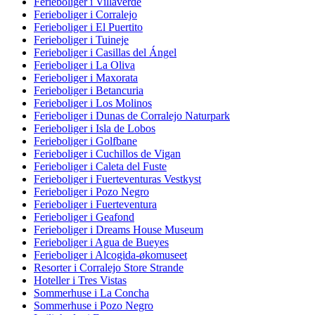
Ferieboliger i Villaverde
Ferieboliger i Corralejo
Ferieboliger i El Puertito
Ferieboliger i Tuineje
Ferieboliger i Casillas del Ángel
Ferieboliger i La Oliva
Ferieboliger i Maxorata
Ferieboliger i Betancuria
Ferieboliger i Los Molinos
Ferieboliger i Dunas de Corralejo Naturpark
Ferieboliger i Isla de Lobos
Ferieboliger i Golfbane
Ferieboliger i Cuchillos de Vigan
Ferieboliger i Caleta del Fuste
Ferieboliger i Fuerteventuras Vestkyst
Ferieboliger i Pozo Negro
Ferieboliger i Fuerteventura
Ferieboliger i Geafond
Ferieboliger i Dreams House Museum
Ferieboliger i Agua de Bueyes
Ferieboliger i Alcogida-økomuseet
Resorter i Corralejo Store Strande
Hoteller i Tres Vistas
Sommerhuse i La Concha
Sommerhuse i Pozo Negro