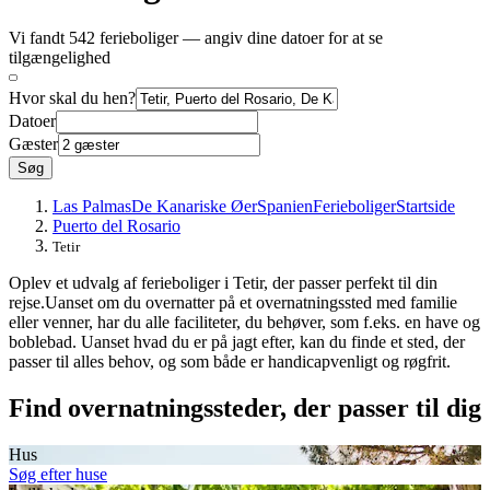
Vi fandt 542 ferieboliger — angiv dine datoer for at se
tilgængelighed
Hvor skal du hen?
Datoer
Gæster
Søg
Las Palmas
De Kanariske Øer
Spanien
Ferieboliger
Startside
Puerto del Rosario
Tetir
Oplev et udvalg af ferieboliger i Tetir, der passer perfekt til din
rejse.Uanset om du overnatter på et overnatningssted med familie
eller venner, har du alle faciliteter, du behøver, som f.eks. en have og
boblebad. Uanset hvad du er på jagt efter, kan du finde et sted, der
passer til alles behov, og som både er handicapvenligt og røgfrit.
Find overnatningssteder, der passer til dig
Hus
Søg efter huse