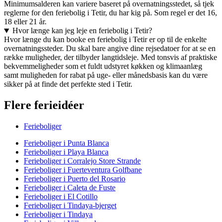
Minimumsalderen kan variere baseret på overnatningsstedet, så tjek
reglerne for den feriebolig i Tetir, du har kig på. Som regel er det 16,
18 eller 21 år.
Hvor længe kan jeg leje en feriebolig i Tetir?
Hvor længe du kan booke en feriebolig i Tetir er op til de enkelte
overnatningssteder. Du skal bare angive dine rejsedatoer for at se en
række muligheder, der tilbyder langtidsleje. Med tonsvis af praktiske
bekvemmeligheder som et fuldt udstyret køkken og klimaanlæg
samt muligheden for rabat på uge- eller månedsbasis kan du være
sikker på at finde det perfekte sted i Tetir.
Flere ferieidéer
Ferieboliger
Ferieboliger i Punta Blanca
Ferieboliger i Playa Blanca
Ferieboliger i Corralejo Store Strande
Ferieboliger i Fuerteventura Golfbane
Ferieboliger i Puerto del Rosario
Ferieboliger i Caleta de Fuste
Ferieboliger i El Cotillo
Ferieboliger i Tindaya-bjerget
Ferieboliger i Tindaya