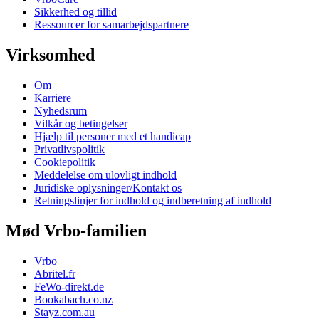
Sikkerhed og tillid
Ressourcer for samarbejdspartnere
Virksomhed
Om
Karriere
Nyhedsrum
Vilkår og betingelser
Hjælp til personer med et handicap
Privatlivspolitik
Cookiepolitik
Meddelelse om ulovligt indhold
Juridiske oplysninger/Kontakt os
Retningslinjer for indhold og indberetning af indhold
Mød Vrbo-familien
Vrbo
Abritel.fr
FeWo-direkt.de
Bookabach.co.nz
Stayz.com.au