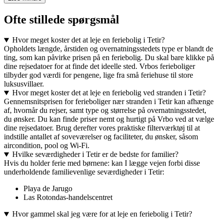
Ofte stillede spørgsmål
Hvor meget koster det at leje en feriebolig i Tetir?
Opholdets længde, årstiden og overnatningsstedets type er blandt de
ting, som kan påvirke prisen på en feriebolig. Du skal bare klikke på
dine rejsedatoer for at finde det ideelle sted. Vrbos ferieboliger
tilbyder god værdi for pengene, lige fra små feriehuse til store
luksusvillaer.
Hvor meget koster det at leje en feriebolig ved stranden i Tetir?
Gennemsnitsprisen for ferieboliger nær stranden i Tetir kan afhænge
af, hvornår du rejser, samt type og størrelse på overnatningsstedet,
du ønsker. Du kan finde priser nemt og hurtigt på Vrbo ved at vælge
dine rejsedatoer. Brug derefter vores praktiske filterværktøj til at
indstille antallet af soveværelser og faciliteter, du ønsker, såsom
aircondition, pool og Wi-Fi.
Hvilke seværdigheder i Tetir er de bedste for familier?
Hvis du holder ferie med børnene: kan I lægge vejen forbi disse
underholdende familievenlige seværdigheder i Tetir:
Playa de Jarugo
Las Rotondas-handelscentret
Hvor gammel skal jeg være for at leje en feriebolig i Tetir?