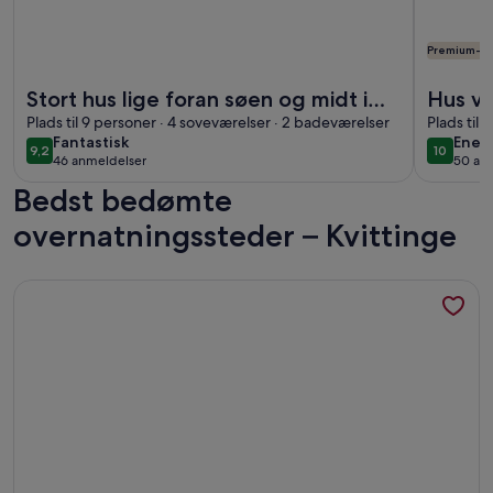
Premium-væ
Flere oplysninger om Stort hus lige foran søen og midt i sko
Flere opl
Stort hus lige foran søen og midt i
Hus vi
skoven. Ren natur! Unik!
Plads til 9 personer · 4 soveværelser · 2 badeværelser
Plads til
fantastisk
enes
Fantastisk
Enes
9,2
10
9,2 ud af 10
10 ud af
46 anmeldelser
50 an
(46
(50
Bedst bedømte
anmeldelser)
anme
overnatningssteder – Kvittinge
Flere oplysninger om Two beautiful smaller houses with boat 