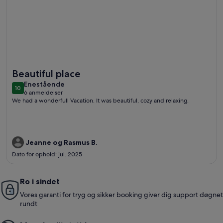
Flere oplysninger om Two beautiful smaller houses with boat 
Beautiful place
enestående
Enestående
10
10 ud af 10
6 anmeldelser
(6
We had a wonderfull Vacation. It was beautiful, cozy and relaxing.
anmeldelser)
Jeanne og Rasmus B.
Dato for ophold: jul. 2025
Ro i sindet
Vores garanti for tryg og sikker booking giver dig support døgnet
rundt