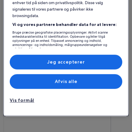
enhver tid på siden om privatlivspolitik. Disse valg
signaleres til vores partnere og påvirker ikke
browsingdata.
Vi og vores partnere behandler data for at levere:
Bruge præcise geografiske placeringsoplysninger. Aktivt scanne
Hus
Lejlighed
Hytte
enhedskarakteristika til identifikation. Opbevare og/eller tilgå
oplysninger på en enhed. Tilpasset annoncering og indhold,
annoncerings- og indholdsmåling, målgruppeundersøgelser og
Find det bedste
udvikling af tjenester.
Liste over partnere (leverandører)
overnatningssted – Kvittinge
Jeg accepterer
Flere oplysninger om Stort hus lige foran søen og midt i sko
Flere opl
Afvis alle
Vis formål