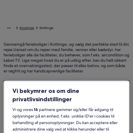
Knislinge
Kvittinge
Gennemgå ferieboliger i Kvittinge, og vælg det perfekte sted til din
rejse.Uanset om du rejser med familie, venner eller kæledyr, har
ferieboliger alle de faciliteter, du behøver, som f.eks. aircondition og
kabel-TV. Lige meget hvad du er på udkig efter, kan du helt sikkert
finde et overnatningssted, der passer til alles behov, og som både
er røgfrit og har handicapvenlige faciliteter.
Vi bekymrer os om dine
Find overnatningssteder, der passer til dig
privatlivsindstillinger
Søg efter huse
Søg efter lejligheder
Søg efter hy
Vi og vores
16
partnere gemmer og/eller får adgang til
oplysninger på en enhed, f.eks. unikke ID'er i cookies til
behandling af personoplysninger. Du kan acceptere eller
administrere dine valg ved at klikke herunder eller til