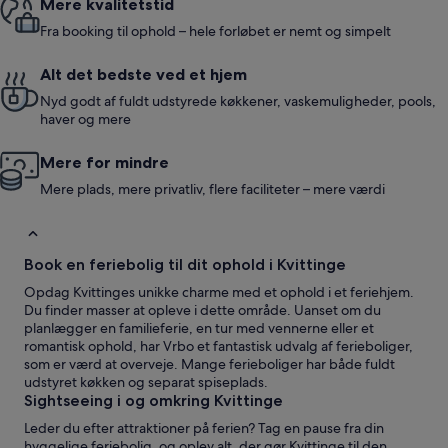
Mere kvalitetstid
Fra booking til ophold – hele forløbet er nemt og simpelt
Alt det bedste ved et hjem
Nyd godt af fuldt udstyrede køkkener, vaskemuligheder, pools,
haver og mere
Mere for mindre
Mere plads, mere privatliv, flere faciliteter – mere værdi
Book en feriebolig til dit ophold i Kvittinge
Opdag Kvittinges unikke charme med et ophold i et feriehjem.
Du finder masser at opleve i dette område. Uanset om du
planlægger en familieferie, en tur med vennerne eller et
romantisk ophold, har Vrbo et fantastisk udvalg af ferieboliger,
som er værd at overveje. Mange ferieboliger har både fuldt
udstyret køkken og separat spiseplads.
Sightseeing i og omkring Kvittinge
Leder du efter attraktioner på ferien? Tag en pause fra din
hyggelige feriebolig, og oplev alt, der gør Kvittinge til den