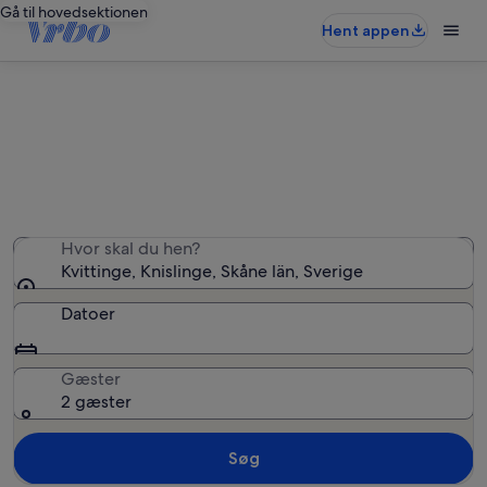
Gå til hovedsektionen
Hent appen
Ferieboliger i Kvittinge
Vi fandt 41 ferieboliger — angiv dine datoer for at se
tilgængelighed
Hvor skal du hen?
Kvittinge, Knislinge, Skåne län, Sverige
Datoer
Gæster
2 gæster
Søg