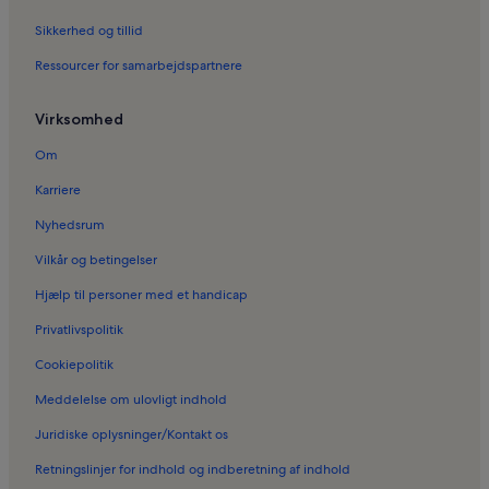
Ferieboliger i Glimåkra
Sikkerhed og tillid
Ferieboliger i Bjärnum
Ressourcer for samarbejdspartnere
Ferieboliger i Karsholm Herregård
Virksomhed
Ferieboliger i Wanås Konst / Stiftelsen Wanås Utställningar
Ferieboliger i Farstorp
Om
Ferieboliger i Tormestorp
Karriere
Ferieboliger i Hässleholms Modeljernbaneforening
Nyhedsrum
Ferieboliger i Ballingslöv
Vilkår og betingelser
Ferieboliger i Naturum Vattenriket
Hjælp til personer med et handicap
Ferieboliger i Hästveda
Privatlivspolitik
Ferieboliger i Broby
Cookiepolitik
Ferieboliger i Osby Kirke
Meddelelse om ulovligt indhold
Ferieboliger i Östra Göinge Kommune
Juridiske oplysninger/Kontakt os
Ferieboliger i Sibbhult
Retningslinjer for indhold og indberetning af indhold
Ferieboliger i Ignaberga