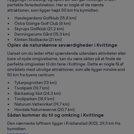
perfekte feriedestination. Her er nogle af de største
attraktioner, som ligger højst 50 km fra bymidten:
Hasslegardens Golfklub (15,8 km)
Östra Göinge Golf Club (6 km)
Skyrups Golfklub (21,2 km)
Denningarums Gård (15,3 km)
Klinten Skidbacke (21 km)
Oplev de naturskønne seværdigheder i Kvittinge
Uanset om du leder efter spændende udendørs aktiviteter eller
bare vil nyde omgivelserne, kan du være sikker på at finde de
perfekte omgivelser til din ferie i Kvittinge. Dette er nogle få af
områdets mest utrolige attraktioner, som alle ligger mindre end
50 km fra byens centrum:
Tykarpsgrottan (13 km)
Tivolipark (19,7 km)
Bäckaskog Slot (24,3 km)
Tivoliparken (18,9 km)
Naturum Vattenriket (19,7 km)
Hovdala Naturreservat (20,7 km)
Sådan kommer du til og omkring i Kvittinge
Den nærmeste lufthavn ligger i Kristianstad (KID), 29,3 km fra
bymidten.