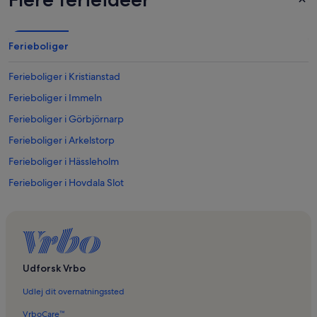
Ferieboliger
Ferieboliger i Kristianstad
Ferieboliger i Immeln
Ferieboliger i Görbjörnarp
Ferieboliger i Arkelstorp
Ferieboliger i Hässleholm
Ferieboliger i Hovdala Slot
Ferieboliger i Skyrups Golfklub
Ferieboliger i Vinnö
Ferieboliger i Österslöv
Ferieboliger i Hanaskog
Udforsk Vrbo
Ferieboliger i Kristianstad Arena
Udlej dit overnatningssted
Ferieboliger i Hässleholms kommun
VrboCare™