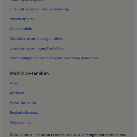
Ferieboliger i Heidepark
Hjælp til personer med et handicap
Ferieboliger i Lexow
Privatlivspolitik
Ferieboliger i Blücherhof
Cookiepolitik
Ferieboliger i Neustrelitz
Meddelelse om ulovligt indhold
Ferieboliger i Diemitz
Juridiske oplysninger/Kontakt os
Autocampere og campingvogne i Badested Schwalbenberg
Retningslinjer for indhold og indberetning af indhold
Bed & Breakfasts i Naturfreibad am Weißen See
Husbåde i Nationalpark Müritz
Mød Vrbo-familien
Husbåde i Müritzsee
Vrbo
Abritel.fr
FeWo-direkt.de
Bookabach.co.nz
Stayz.com.au
© 2026 Vrbo – en del af Expedia Group. Alle rettigheder forbeholdes.