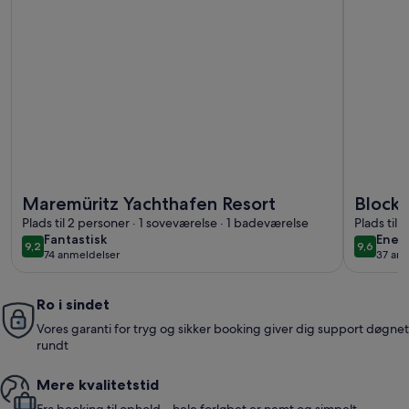
Flere oplysninger om Maremüritz Yachthafen Resort
Flere opl
Maremüritz Yachthafen Resort
Blockb
Plads til 2 personer · 1 soveværelse · 1 badeværelse
Plads til
fantastisk
enes
Fantastisk
Enes
9,2
9,6
9,2 ud af 10
9,6 ud a
74 anmeldelser
37 anm
(74
(37
anmeldelser)
anme
Ro i sindet
Vores garanti for tryg og sikker booking giver dig support døgnet
rundt
Mere kvalitetstid
Fra booking til ophold – hele forløbet er nemt og simpelt