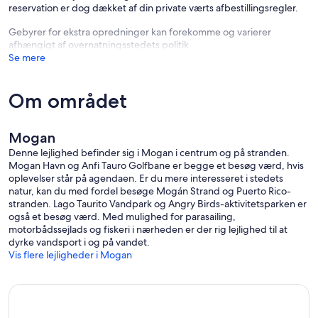
reservation er dog dækket af din private værts afbestillingsregler.
Gebyrer for ekstra opredninger kan forekomme og varierer
afhængigt af overnatningsstedets politik
Se mere
Om området
Mogan
Denne lejlighed befinder sig i Mogan i centrum og på stranden.
Mogan Havn og Anfi Tauro Golfbane er begge et besøg værd, hvis
oplevelser står på agendaen. Er du mere interesseret i stedets
natur, kan du med fordel besøge Mogán Strand og Puerto Rico-
stranden. Lago Taurito Vandpark og Angry Birds-aktivitetsparken er
også et besøg værd. Med mulighed for parasailing,
motorbådssejlads og fiskeri i nærheden er der rig lejlighed til at
dyrke vandsport i og på vandet.
Vis flere lejligheder i Mogan