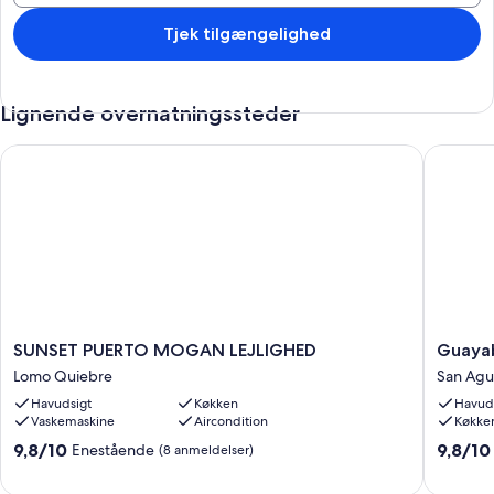
Tjek tilgængelighed
Lignende overnatningssteder
SUNSET PUERTO MOGAN LEJLIGHED
Guayabo
SUNSET
Guayab
SUNSET PUERTO MOGAN LEJLIGHED
Guaya
PUERTO
Beach
Lomo Quiebre
San Agu
MOGAN
Home
Havudsigt
Køkken
Havud
LEJLIGHED
by
Vaskemaskine
Aircondition
Køkke
Lomo
Canaria
Quiebre
San
9.8
9.8
9,8/10
9,8/10
Enestående
(8 anmeldelser)
Agustin
ud
ud
af
af