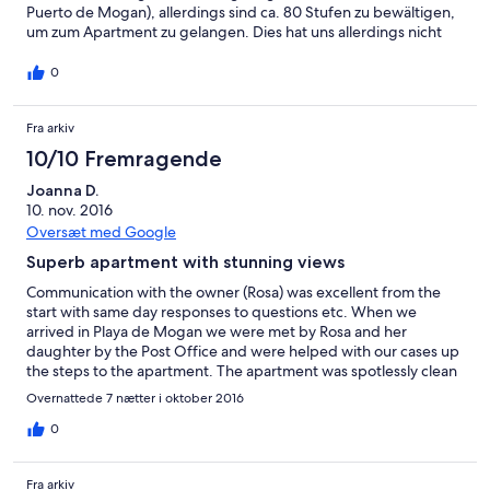
Puerto de Mogan), allerdings sind ca. 80 Stufen zu bewältigen,
um zum Apartment zu gelangen. Dies hat uns allerdings nicht
gestört.
0
Fra arkiv
10/10 Fremragende
Joanna D.
10. nov. 2016
Oversæt med Google
Superb apartment with stunning views
Communication with the owner (Rosa) was excellent from the
start with same day responses to questions etc. When we
arrived in Playa de Mogan we were met by Rosa and her
daughter by the Post Office and were helped with our cases up
the steps to the apartment. The apartment was spotlessly clean
and we were shown around and then given a lift to the
Overnattede 7 nætter i oktober 2016
supermarket as it was about to close on a Sunday night. The
apartment is spacious and well laid out with everything you
0
need for your time there. TV is mainly foreign channels but with
British news channels. The balcony has a table and 2 chairs and
Fra arkiv
has stunning views over the marina, beach and coastline nearly