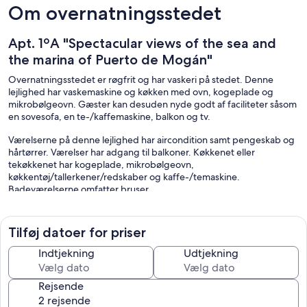
Om overnatningsstedet
Apt. 1ºA "Spectacular views of the sea and
the marina of Puerto de Mogán"
Overnatningsstedet er røgfrit og har vaskeri på stedet. Denne
lejlighed har vaskemaskine og køkken med ovn, kogeplade og
mikrobølgeovn. Gæster kan desuden nyde godt af faciliteter såsom
en sovesofa, en te-/kaffemaskine, balkon og tv.
Værelserne på denne lejlighed har aircondition samt pengeskab og
hårtørrer. Værelser har adgang til balkoner. Køkkenet eller
tekøkkenet har kogeplade, mikrobølgeovn,
køkkentøj/tallerkener/redskaber og kaffe-/temaskine.
Badeværelserne omfatter bruser.
De aktiviteter, der er vist nedenfor, findes på stedet eller i
nærheden. Gebyrer kan forekomme.
Tilføj datoer for priser
Indtjekning
Udtjekning
Rejsende