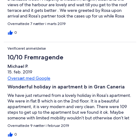
views of the harbour are lovely and wait till you get to the roof
terrace and it gets better . We were greeted by Rosa upon
arrival and Rosa’s partner took the cases up for us while Rosa
showed us around the property . We will definitely consider
Overnattede 7 nætter i marts 2019
staying here again in the future .
0
Verificeret anmeldelse
10/10 Fremragende
Michael P.
15. feb. 2019
Oversæt med Google
Wonderful holiday in apartment b in Gran Caneria
We have just returned from a lovely holiday in Rosa’s apartment.
We were in flat B which is on the 2nd floor. It is a beautiful
appartment, it is very modern and very clean. There were 109
steps to get up to the apartment but we found it ok. Maybe
someone with limited mobility wouldn’t but otherwise don’t let
the steps put you off! Rosa and her husband met us at the flat
Overnattede 9 nætter i februar 2019
and her husband took our cases up (and down at the end of the
holiday). They are very nice, spoke English and were very
0