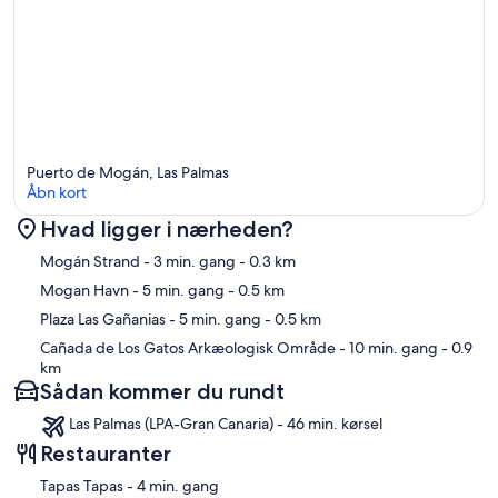
Puerto de Mogán, Las Palmas
Åbn kort
Hvad ligger i nærheden?
Kort
Mogán Strand
- 3 min. gang
- 0.3 km
Mogan Havn
- 5 min. gang
- 0.5 km
Plaza Las Gañanias
- 5 min. gang
- 0.5 km
Cañada de Los Gatos Arkæologisk Område
- 10 min. gang
- 0.9
km
Sådan kommer du rundt
Las Palmas (LPA-Gran Canaria) - 46 min. kørsel
Restauranter
‪Tapas Tapas - ‬4 min. gang