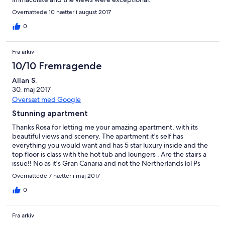
Overnattede 10 nætter i august 2017
0
Fra arkiv
10/10 Fremragende
Allan S.
30. maj 2017
Oversæt med Google
Stunning apartment
Thanks Rosa for letting me your amazing apartment, with its
beautiful views and scenery. The apartment it's self has
everything you would want and has 5 star luxury inside and the
top floor is class with the hot tub and loungers . Are the stairs a
issue!! No as it's Gran Canaria and not the Nertherlands lol Ps
Rosa any sign of any UK channels for the future and would I
Overnattede 7 nætter i maj 2017
come back ....Yes Allan Saunders
0
Fra arkiv