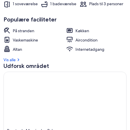
1 soveværelse
1 badeværelse
Plads til 3 personer
Populære faciliteter
På stranden
Køkken
Vaskemaskine
Aircondition
Altan
Internetadgang
Vis alle
Udforsk området