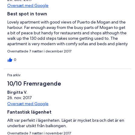
visitors. There are quite a few steps to get up from street-level
Oversæt med Google
to the apartments, but this is the price worth paying for a
Best spot in town
fantastic view, and even though we are close to 70 years old we
managed without any problems.
Lovely apartment with good views of Puerto de Mogan and the
harbour. Far enough away from the busy parts of Mogan to get
a bit of peace but handy for restaurants and shops although the
walk up the 130 odd steps takes some getting used to. The
apartment is very modern with comfy sofas and beds and plenty
of power sockets and lights and a modern kitchen with 2
Overnattede 7 nætter i december 2017
halogen hobs. An open balcony into the living area gives a lovely
feeling of space and sometimes a pleasant cooling breeze. We
0
had with dinner with friends staying in the other apartment on
the rooftop so you can dine under the stars ! Our only problems
Fra arkiv
were that there was no satellite TV signal but we didn't come
here to watch TV so no loss. And a few hooks in the bathroom
10/10 Fremragende
would have been handy. Apart from that we loved it.
Birgitta V.
26. nov. 2017
Oversæt med Google
Fantastisk lägenhet
Allt var perfekt i lägenheten. Läget är mycket bra och det är en
underbar utsikt från balkongen.
Overnattede 7 nætter i november 2017