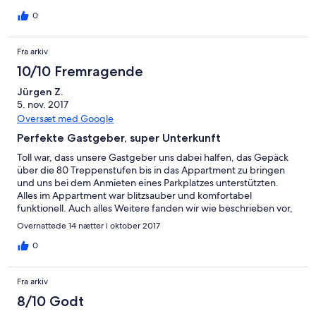
0
Fra arkiv
10/10 Fremragende
Jürgen Z.
5. nov. 2017
Oversæt med Google
Perfekte Gastgeber, super Unterkunft
Toll war, dass unsere Gastgeber uns dabei halfen, das Gepäck
über die 80 Treppenstufen bis in das Appartment zu bringen
und uns bei dem Anmieten eines Parkplatzes unterstützten.
Alles im Appartment war blitzsauber und komfortabel
funktionell. Auch alles Weitere fanden wir wie beschrieben vor,
insbesondere den tollen Ausblick, der von der Badebucht über
Overnattede 14 nætter i oktober 2017
den Ort und den Hafen reicht. Ohne Bedenken rundherum
empfehlenswert!
0
Fra arkiv
8/10 Godt