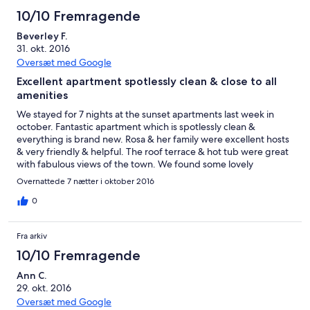
to Puerto Rico. The roof terrace is amazing with sun loungers,
10/10 Fremragende
the hot tub and again the stunning views. There is an enormous
Beverley F.
built in cupboard in the bedroom so no problem with storage
31. okt. 2016
for clothes, bags etc. We have no hesitation in recommending
this apartment as we're sure you will enjoy your stay as much as
Oversæt med Google
we did. Jo & Martin
Excellent apartment spotlessly clean & close to all
amenities
We stayed for 7 nights at the sunset apartments last week in
october. Fantastic apartment which is spotlessly clean &
everything is brand new. Rosa & her family were excellent hosts
& very friendly & helpful. The roof terrace & hot tub were great
with fabulous views of the town. We found some lovely
restaurants & a couple of good bars. Thank you.
Overnattede 7 nætter i oktober 2016
0
Fra arkiv
10/10 Fremragende
Ann C.
29. okt. 2016
Oversæt med Google