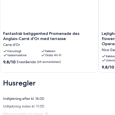
Fantastisk
Lejlighe
Fantastisk beliggenhed Promenade des
Lejlig
beliggenhed
renovere
Anglais-Carré d'Or med terrasse
flower
Promenade
centrum
Opera
Carre d'Or
des
nær
Nice Ga
Anglais-
Havudsigt
Køkken
flowerm
Vaskemaskine
Gratis Wi-Fi
Carré
calme,
Køkke
d'Or
60m
Udend
9.8
9,8/10
Enestående
(69 anmeldelser)
med
strand,
ud
9.8
9,8/10
terrasse
ved
af
ud
Carre
siden
10,
af
d'Or
af
Enestående,
10,
Husregler
Operae
(69
Eneståe
Nice
anmeldelser)
(30
Gamle
anmelde
Bydel
Indtjekning efter kl. 16.00
Udtjekning inden kl. 11.00
Minimumsalder for lejere: 18