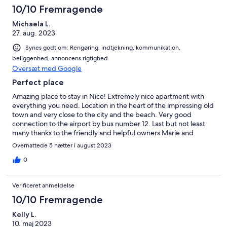
10/10 Fremragende
Michaela L.
27. aug. 2023
Synes godt om: Rengøring, indtjekning, kommunikation,
beliggenhed, annoncens rigtighed
Oversæt med Google
Perfect place
Amazing place to stay in Nice! Extremely nice apartment with
everything you need. Location in the heart of the impressing old
town and very close to the city and the beach. Very good
connection to the airport by bus number 12. Last but not least
many thanks to the friendly and helpful owners Marie and
Bernard! We enjoyed our stay a lot and will come back for sure!
Overnattede 5 nætter i august 2023
0
Verificeret anmeldelse
10/10 Fremragende
Kelly L.
10. maj 2023