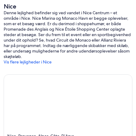
Nice
Denne lejlighed befinder sig ved vandet i Nice Centrum – et
område i Nice. Nice Marina og Monaco Havn er begge oplevelser,
som er et besøg værd. Er du derimod i shoppehumør, er både
Promenade des Anglais og Nice Étoile Shopping Center oplagte
steder at besøge. Ser du frem til et event eller en sportbegivenhed
under dit ophold? Se, hvad Circuit de Monaco eller Allianz Riviera
har på programmet. Indtag de nærliggende skibakker med skiløb,
eller undersøg mulighederne for andre udendørsoplevelser såsom
skøjteløb.
Vis flere lejligheder i Nice
Nice, Provence-Alpes-Côte-D’Azur