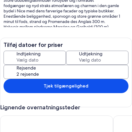
Store dobbeltglasvinduer fordyber dig i området
fodgænger og nyd straks atmosfæren og charmen i den gamle
bydel i Nice med dens farverige facader og typiske butikker.
Enestående beliggenhed, sporvogn og store grønne områder 1
minut til fods, strand og Promenade des Anglais 300 m.
Halvvejs mellem pladserne Masséna og Garibaldi (300 m).
Lejligheden består af en indgang, en stue / spisestue, et separat
fuldt udstyret køkken, et soveværelse med skrivebord og stort spejl
omklædningsrum, et badeværelse med toilet og et bryggers.
Tilføj datoer for priser
De fælles områder har marmorgulve og skifertrapper.
Indtjekning
Udtjekning
Rejsende
Tjek tilgængelighed
Lignende overnatningssteder
Fantastisk beliggenhed Promenade des Anglais-Carré d'Or me
Lejlighe