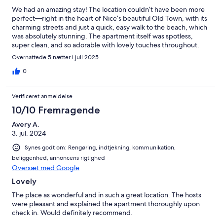
We had an amazing stay! The location couldn’t have been more
perfect—right in the heart of Nice’s beautiful Old Town, with its
charming streets and just a quick, easy walk to the beach, which
was absolutely stunning. The apartment itself was spotless,
super clean, and so adorable with lovely touches throughout.
We loved everything about it! The hosts were wonderful, and
Overnattede 5 nætter i juli 2025
we would absolutely love to come back. Highly recommend for
anyone visiting Nice!
0
Verificeret anmeldelse
10/10 Fremragende
Avery A.
3. jul. 2024
Synes godt om: Rengøring, indtjekning, kommunikation,
beliggenhed, annoncens rigtighed
Oversæt med Google
Lovely
The place as wonderful and in such a great location. The hosts
were pleasant and explained the apartment thoroughly upon
check in. Would definitely recommend.