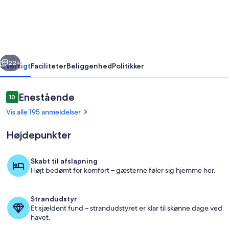
HJERTET
I
GAMLE
NICE
rige
Næste
SUPERB
22+
Oversigt
Faciliteter
Beliggenhed
Politikker
2
VÆRELSER
Anmeldelser
Enestående
10
10 ud af 10.
NY
Vis alle 195 anmeldelser
Højdepunkter
Skabt til afslapning
Højt bedømt for komfort – gæsterne føler sig hjemme her.
Spiseområde
Strandudstyr
Et sjældent fund – strandudstyret er klar til skønne dage ved
havet.