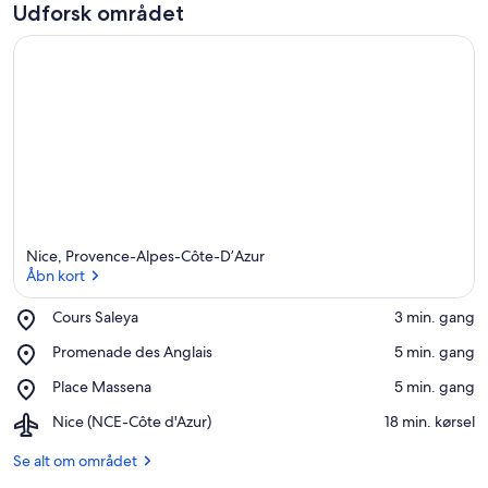
Udforsk området
Nice, Provence-Alpes-Côte-D’Azur
Åbn kort
Place,
Cours Saleya
‪3 min. gang‬
Cours
Åbn kort
Place,
Promenade des Anglais
‪5 min. gang‬
Saleya
Promenade
Place,
Place Massena
‪5 min. gang‬
des
Place
Anglais
Airport,
Nice (NCE-Côte d'Azur)
‪18 min. kørsel‬
Massena
Nice
(NCE-
Se alt om området
Côte