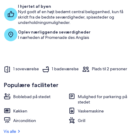
I hjertet af byen
Nyd godt af en højt bedømt central beliggenhed, kun få
skridt fra de bedste seværdigheder, spisesteder og
underholdningsmuligheder.
Oplev nærliggende seværdigheder
I nærheden af Promenade des Anglais
1 soveværelse
1 badeværelse
Plads til 2 personer
Populære faciliteter
Boblebad på stedet
Mulighed for parkering på
stedet
Køkken
Vaskemaskine
Aircondition
Grill
Vis alle