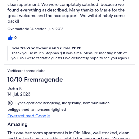
clean apartment. We were completely satisfied, because we
found everything as described. Many thanks to Marie for the
great welcome and the nice support. We will definitely come
back!!
Overnattede 14 nætter i juni 2018
0
Svar fra VrboOwner den 27. mar. 2020
Thank you so much Stephan :) It was a real pleasure meeting both of
you. You were fantastic guests ! We definetely hope to see you again !
Verificeret anmeldelse
10/10 Fremragende
John F.
14. jul. 2023
Synes godt om: Rengøring, indtjekning, kommunikation,
beliggenhed, annoncens rigtighed
Oversæt med Google
Amazing
This one bedroom apartment is in Old Nice, well stocked, clean
and the hosts were readily available for any questions. We were