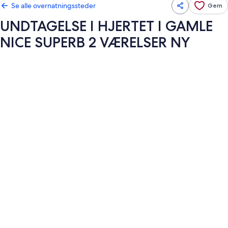
Se alle overnatningssteder
Gem
UNDTAGELSE I HJERTET I GAMLE
NICE SUPERB 2 VÆRELSER NY
Billedgalleri
for
UNDTAGELSE
I