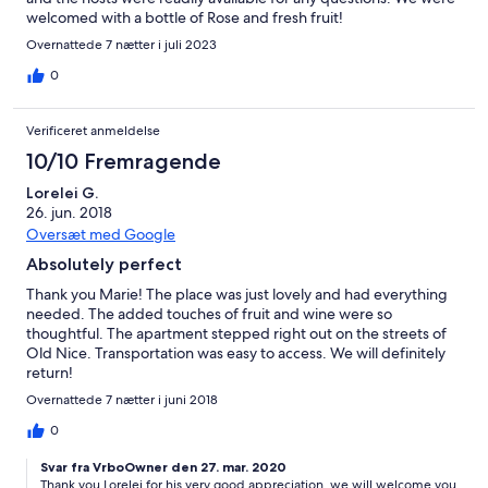
welcomed with a bottle of Rose and fresh fruit!
Overnattede 7 nætter i juli 2023
0
Verificeret anmeldelse
10/10 Fremragende
Lorelei G.
26. jun. 2018
Oversæt med Google
Absolutely perfect
Thank you Marie! The place was just lovely and had everything
needed. The added touches of fruit and wine were so
thoughtful. The apartment stepped right out on the streets of
Old Nice. Transportation was easy to access. We will definitely
return!
Overnattede 7 nætter i juni 2018
0
Svar fra VrboOwner den 27. mar. 2020
Thank you Lorelei for his very good appreciation, we will welcome you