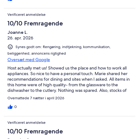
Verificeret anmeldelse
10/10 Fremragende
Joanne L.
26. apr. 2026
Synes godt om: Rengøring, indtjekning, kommunikation,
beliggenhed, annoncens rigtighed
Oversæt med Google
Host actually met us! Showed us the place and how to work all
appliances. So nice to have a personal touch. Marie shared her
recommendations for dining and sites when I asked. All items in
this home were of high quality- from the glassware to the
dishwasher to the cutlery. Nothing was spared. Also, stocks of
toilet paper, extra towels, even a full fruit basket and bottle of
Overnattede 7 nætter i april 2026
wine welcomed us!
0
Verificeret anmeldelse
10/10 Fremragende