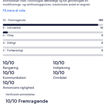
Anmeldelser vises i kronologisk rækkefølge og har gennemgået en
modificerings- og verificeringsproces, medmindre andet er angivet.
Åbner
Få mere at vide
i
et
Bedømmelse
10 - Fremragende
185
nyt
på
vindue
Bedømmelse
8 - Udmærket
10
10
på
−
Bedømmelse
6 - Okay
0
8
Fremragende.
på
−
Bedømmelse
4 - Dårligt
0
185
6
Udmærket.
på
af
−
Bedømmelse
2 - Forfærdeligt
0
10
4
i
Okay.
på
af
−
alt
0
2
10/10
10/10
i
Dårligt.
195
af
−
alt
0
Rengøring
Indtjekning
anmeldelser
i
Forfærdeligt.
10/10
10/10
195
af
alt
0
anmeldelser
i
Kommunikation
Området
195
af
10/10
alt
anmeldelser
i
195
Annoncens rigtighed
alt
Anmeldelser
anmeldelser
Verificeret anmeldelse
195
anmeldelser
10/10 Fremragende