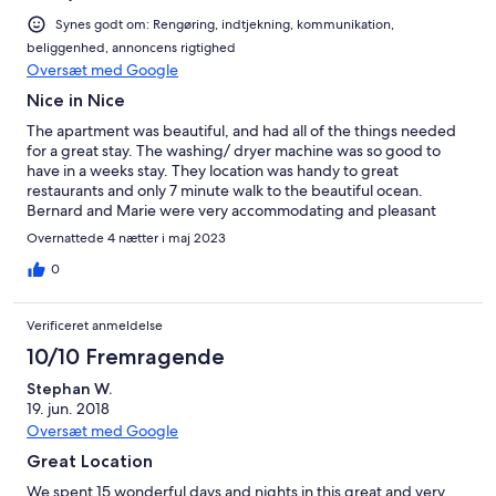
Synes godt om: Rengøring, indtjekning, kommunikation,
beliggenhed, annoncens rigtighed
Oversæt med Google
Nice in Nice
The apartment was beautiful, and had all of the things needed
for a great stay. The washing/ dryer machine was so good to
have in a weeks stay. They location was handy to great
restaurants and only 7 minute walk to the beautiful ocean.
Bernard and Marie were very accommodating and pleasant
people. If we ever come back here, this is where we would stay.
Overnattede 4 nætter i maj 2023
0
Verificeret anmeldelse
10/10 Fremragende
Stephan W.
19. jun. 2018
Oversæt med Google
Great Location
We spent 15 wonderful days and nights in this great and very