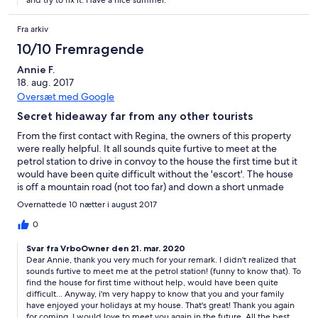
and try to fix it. Have a nice summer.
Fra arkiv
10/10 Fremragende
Annie F.
18. aug. 2017
Oversæt med Google
Secret hideaway far from any other tourists
From the first contact with Regina, the owners of this property
were really helpful. It all sounds quite furtive to meet at the
petrol station to drive in convoy to the house the first time but it
would have been quite difficult without the 'escort'. The house
is off a mountain road (not too far) and down a short unmade
lane. A breathtaking view awaits you. It's quiet and peaceful yet
Overnattede 10 nætter i august 2017
Soller is only about 15 minutes away. The house is comfortable
with air conditioning, working wifi (we have a teenage
0
daughter) and great for relaxing. A car is essential. The pool is
Svar fra VrboOwner den 21. mar. 2020
small but great to keep cool. We couldn't fault the comfort, a
Dear Annie, thank you very much for your remark. I didn't realized that
great base for touring the mountain villages and towns. The
sounds furtive to meet me at the petrol station! (funny to know that). To
photos don't do it justice, it was much bigger then we realised
find the house for first time without help, would have been quite
with good outdoor space. Loved it!
difficult... Anyway, i'm very happy to know that you and your family
have enjoyed your holidays at my house. That's great! Thank you again
for coming. I would love to meet you again in the future. All the best.