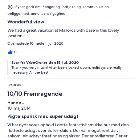
Synes godt om: Rengøring, indtjekning, kommunikation,
beliggenhed, annoncens rigtighed
Wonderful view
We had a great vacation at Mallorca with base in this lovely
location.
Overnattede 10 nætter i juli 2020
0
Svar fra VrboOwner den 15. jul. 2020
Thank you very much! After been locked down, holidays are really
necessary. All the best!
Fra arkiv
10/10 Fremragende
Hanne J.
10. maj 2014
Ægte spansk med super udsigt
Vi har nydt vores ophold i dette fantastisk smukke hus med den
flotteste udsigt over Soller-dalen. Der var meget rent da vi
ankom. Alt udstyr forefindes og virker. Der er radiatorer. Der er