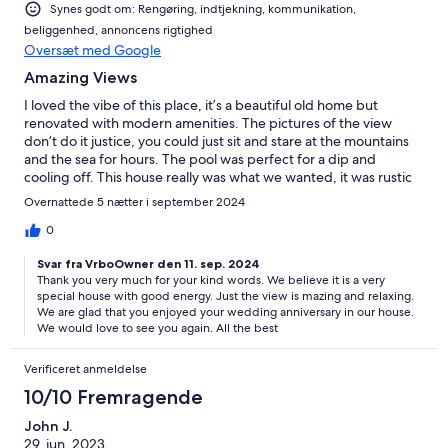
Synes godt om: Rengøring, indtjekning, kommunikation,
beliggenhed, annoncens rigtighed
Oversæt med Google
Amazing Views
I loved the vibe of this place, it’s a beautiful old home but
renovated with modern amenities. The pictures of the view
don’t do it justice, you could just sit and stare at the mountains
and the sea for hours. The pool was perfect for a dip and
cooling off. This house really was what we wanted, it was rustic
yet comfortable. The property was very private and there were
Overnattede 5 nætter i september 2024
hiking trails right at the end of the drive. Regina was also very
kind and helpful. Really hope to come back some day.
0
Svar fra VrboOwner den 11. sep. 2024
Thank you very much for your kind words. We believe it is a very
special house with good energy. Just the view is mazing and relaxing.
We are glad that you enjoyed your wedding anniversary in our house.
We would love to see you again. All the best
Verificeret anmeldelse
10/10 Fremragende
John J.
29. jun. 2023