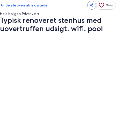
Se alle overnatningssteder
Gem
Hele boligen
·
Privat vært
Typisk renoveret stenhus med
uovertruffen udsigt. wifi. pool
Billedgalleri
for
Typisk