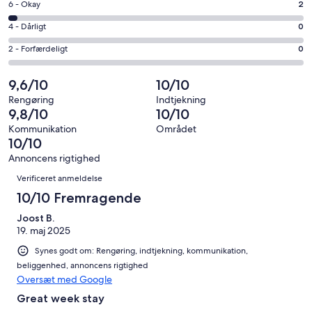
−
Bedømmelse
6 - Okay
2
8
Fremragende.
på
−
Bedømmelse
4 - Dårligt
0
58
6
Udmærket.
på
af
−
Bedømmelse
2 - Forfærdeligt
0
2
4
i
Okay.
på
af
−
alt
2
2
9,6/10
10/10
i
Dårligt.
62
af
−
alt
0
Rengøring
Indtjekning
anmeldelser
i
Forfærdeligt.
9,8/10
10/10
62
af
alt
0
anmeldelser
i
Kommunikation
Området
62
af
10/10
alt
anmeldelser
i
62
Annoncens rigtighed
alt
Anmeldelser
anmeldelser
Verificeret anmeldelse
62
anmeldelser
10/10 Fremragende
Joost B.
19. maj 2025
Synes godt om: Rengøring, indtjekning, kommunikation,
beliggenhed, annoncens rigtighed
Oversæt med Google
Great week stay