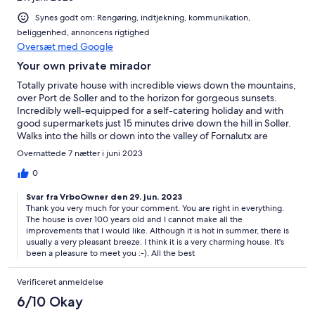
Synes godt om: Rengøring, indtjekning, kommunikation,
beliggenhed, annoncens rigtighed
Oversæt med Google
Your own private mirador
Totally private house with incredible views down the mountains,
over Port de Soller and to the horizon for gorgeous sunsets.
Incredibly well-equipped for a self-catering holiday and with
good supermarkets just 15 minutes drive down the hill in Soller.
Walks into the hills or down into the valley of Fornalutx are
literally on your doorstep. Pool is suitable for a refreshing, cold
Overnattede 7 nætter i juni 2023
dip rather than a swim (although a child might manage a few
strokes). The one drawback - for summer - is that air con is only
0
in living area and one of the 4 bedrooms. Otherwise, and when
Svar fra VrboOwner den 29. jun. 2023
not so hot, a brilliant holiday home.
Thank you very much for your comment. You are right in everything.
The house is over 100 years old and I cannot make all the
improvements that I would like. Although it is hot in summer, there is
usually a very pleasant breeze. I think it is a very charming house. It's
been a pleasure to meet you :-). All the best
Verificeret anmeldelse
6/10 Okay