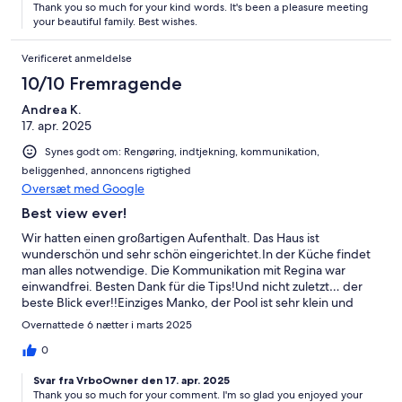
Thank you so much for your kind words. It's been a pleasure meeting
your beautiful family. Best wishes.
Verificeret anmeldelse
10/10 Fremragende
Andrea K.
17. apr. 2025
Synes godt om: Rengøring, indtjekning, kommunikation,
beliggenhed, annoncens rigtighed
Oversæt med Google
Best view ever!
Wir hatten einen großartigen Aufenthalt. Das Haus ist
wunderschön und sehr schön eingerichtet.In der Küche findet
man alles notwendige. Die Kommunikation mit Regina war
einwandfrei. Besten Dank für die Tips!Und nicht zuletzt… der
beste Blick ever!!Einziges Manko, der Pool ist sehr klein und
nicht zum Schwimmen geeignet, reicht aber sicher im Sommer
Overnattede 6 nætter i marts 2025
zum Erfrischen Wir haben unseren Urlaub sehr genossen und
empfehlen die Unterkunft auf jeden Fall gern weiter!Die
0
Kommu
Svar fra VrboOwner den 17. apr. 2025
Thank you so much for your comment. I'm so glad you enjoyed your