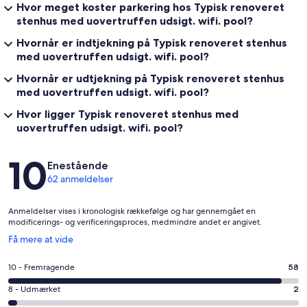
Hvor meget koster parkering hos Typisk renoveret
stenhus med uovertruffen udsigt. wifi. pool?
Hvornår er indtjekning på Typisk renoveret stenhus
med uovertruffen udsigt. wifi. pool?
Hvornår er udtjekning på Typisk renoveret stenhus
med uovertruffen udsigt. wifi. pool?
Hvor ligger Typisk renoveret stenhus med
uovertruffen udsigt. wifi. pool?
Anmeldelser
10
Enestående
62 anmeldelser
Anmeldelser vises i kronologisk rækkefølge og har gennemgået en
modificerings- og verificeringsproces, medmindre andet er angivet.
Åbner
Få mere at vide
i
et
Bedømmelse
10 - Fremragende
58
nyt
på
vindue
Bedømmelse
8 - Udmærket
2
10
på