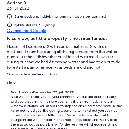
Adriaan D.
25. jul. 2022
Synes godt om: Indtjekning, kommunikation, beliggenhed
Synes ikke om: Rengøring
Oversæt med Google
Nice view, but the property is not maintained.
House: - 4 bedrooms: 2 with correct mattress, 2 with old
mattress. 1 room has during all the night noise from the watter
pump - kitchen: dishwasher outside and with mold - watter:
during our stay we had 3 times no watter and had to go outside
to restart a pump Terrace: - sunbeds are old and not
comfortable - no lounge set - swimmingpool watter was dirty
Overnattede 6 nætter i juli 2022
when we arrived, after a complain they putted chloor in a salted
swimmingpool - view is amazing
0
Svar fra VrboOwner den 27. jul. 2022
Dear Adrian, thank you for your comment. About the pool: I already
told you that the night before your arrival it rained mud... and the
water was cloudy. You asked us to stop the cleaning motor because the
noise bothered you. Everything takes time to mend but you seemed
impatient so we used a little chloor. We already have the part to
change in the water motor. Sometimes things break and we try to fix
them as quickly as possible. As for the rest, we will check everything