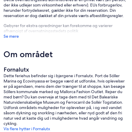
der ikke udlejer som virksomhed eller erhverv). EUs forbrugerlov,
herunder fortrydelsesret, gælder ikke for din reservation. Din
reservation er dog dækket af din private værts afbestillingsregler.
Gebyrer for ekstra opredninger kan forekomme og varierer
afhængigt af overnatningsstedets politik
Se mere
Om området
Fornalutx
Dette feriehus befinder sig i bjergene i Fornalutx. Port de Sóller
Marina og Ecovinyassa er begge værd at udforske, hvis oplevelser
er på agendaen, mens dem der trænger til at shoppe, kan besøge
Sóllers kommunale marked og Mallorca Fashion Outlet. Rejser du
med børn? Du kan overveje at tage dem med til Det Baleariske
Naturvidenskabelige Museum og Ferrocarril de Sollér Togstation.
Udforsk områdets muligheder for oplevelser på, i og ved vandet
såsom dykning og snorkling i nærheden, eller nyd godt af den fri
natur ved at kaste dig ud i mulighederne hvad angår vandring og
cykling.
Vis flere hytter i Fornalutx