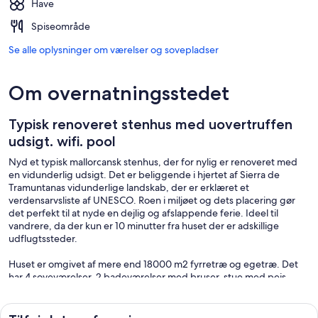
Have
Spiseområde
Se alle oplysninger om værelser og sovepladser
Om overnatningsstedet
Typisk renoveret stenhus med uovertruffen
udsigt. wifi. pool
Nyd et typisk mallorcansk stenhus, der for nylig er renoveret med
en vidunderlig udsigt. Det er beliggende i hjertet af Sierra de
Tramuntanas vidunderlige landskab, der er erklæret et
verdensarvsliste af UNESCO. Roen i miljøet og dets placering gør
det perfekt til at nyde en dejlig og afslappende ferie. Ideel til
vandrere, da der kun er 10 minutter fra huset der er adskillige
udflugtssteder.
Huset er omgivet af mere end 18000 m2 fyrretræ og egetræ. Det
har 4 soveværelser, 2 badeværelser med bruser, stue med pejs,
åbent køkken, en stor veranda med ovn og grill og en stor terrasse,
hvorfra du kan se hele Soller-dalen, dens havn og vidunderlige
solnedgange .