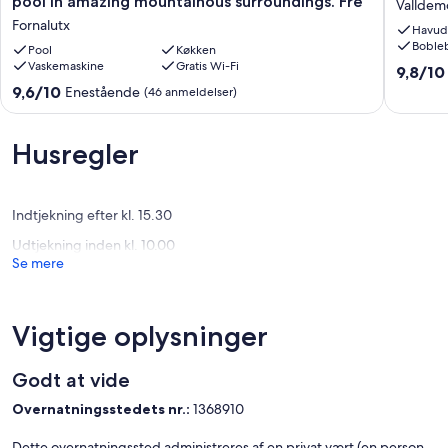
pool in amazing mountainous surroundings. Fre
Valldem
Impressive
Villa
Fornalutx
Havud
villa
Valldem
Boble
with
Pool
Køkken
Valldem
Vaskemaskine
Gratis Wi-Fi
a
9.8
9,8/10
private
ud
9.6
9,6/10
Enestående
(46 anmeldelser)
pool
af
ud
in
10,
af
amazing
Eneståe
10,
Husregler
mountainous
(72
Enestående,
surroundings.
anmelde
(46
Fre
anmeldelser)
Fornalutx
Indtjekning efter kl. 15.30
Udtjekning inden kl. 10.00
Se mere
Vigtige oplysninger
Godt at vide
Overnatningsstedets nr.:
1368910
Dette overnatningssted administreres af en privat vært (en person,