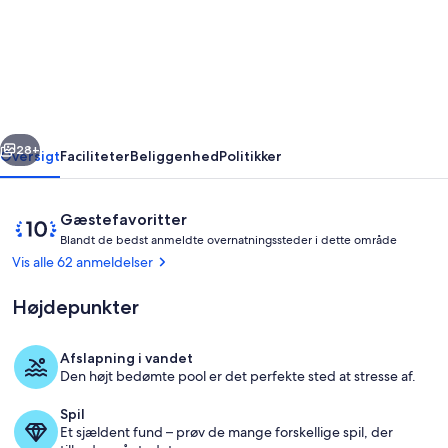
renoveret
stenhus
med
uovertruffen
udsigt.
rige
Næste
wifi.
28+
Oversigt
Faciliteter
Beliggenhed
Politikker
pool
Anmeldelser
10
Gæstefavoritter
B
ud
Blandt de bedst anmeldte overnatningssteder i dette område
l
af
Vis alle 62 anmeldelser
a
10,
n
Gæstefavorit
Højdepunkter
d
t
Afslapning i vandet
d
Terrasse/gårdhave
Den højt bedømte pool er det perfekte sted at stresse af.
e
Spil
b
Et sjældent fund – prøv de mange forskellige spil, der
e