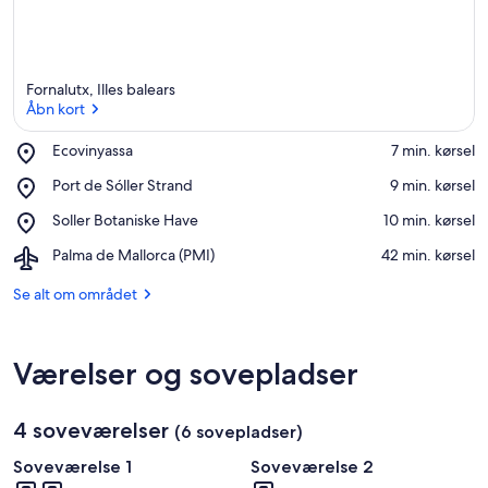
s
t
e
d
e
Fornalutx, Illes balears
r
Åbn kort
i
Place,
Ecovinyassa
‪7 min. kørsel‬
Ecovinyassa
Åbn kort
Place,
Port de Sóller Strand
‪9 min. kørsel‬
d
Port
e
Place,
Soller Botaniske Have
‪10 min. kørsel‬
de
t
Soller
Sóller
t
Airport,
Palma de Mallorca (PMI)
‪42 min. kørsel‬
Botaniske
Strand
e
Palma
Have
de
Se alt om området
o
Mallorca
m
(PMI)
r
å
Værelser og sovepladser
d
e
4 soveværelser
(6 sovepladser)
Soveværelse 1
Soveværelse 2