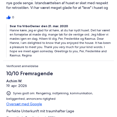
nye gode senge. Istandsættelsen af huset er sket med respekt
for retrostilen. Vi har været meget glade for at "leve" i huset og
har benyttet både pejs, ovn og den store gril i udekøkkenet.
Udlejeren Regina har ydet en super service. Vi kan give vores
0
aller bedste anbefalinger.
Svar fra VrboOwner den 21. mar. 2020
Hanne kære, jeg er glad for at høre, at du har nydt huset. Det har været
en fornøjelse at møde dig. mange tak for de venlige ord. Jeg håber vi
mødes igen en dag. Hilsen til dig, Per, Frederikke og Rasmus. Dear
Hanne, I am delighted to know that you enjoyed the house. It has been
a pleasure to meet you. Thank you very much for your kind words. I
hope we meet again someday. Greetings to you, Per, Frederikke and
Rasmus. Regina
Verificeret anmeldelse
10/10 Fremragende
Achim W.
19. apr. 2026
Synes godt om: Rengøring, indtjekning, kommunikation,
beliggenhed, annoncens rigtighed
Oversæt med Google
Perfekte Unterkunft mit traumhafter Lage