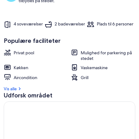
tilbydes på stedet.
d
s
t
4 soveværelser
2 badeværelser
Plads til 6 personer
a
n
m
Populære faciliteter
e
l
d
Privat pool
Mulighed for parkering på
t
stedet
e
Køkken
Vaskemaskine
o
Aircondition
Grill
v
e
Vis alle
r
Udforsk området
n
a
t
n
i
n
g
s