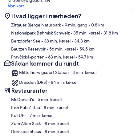
Mittelherwigsdorf, SN
Åbn kort
Hvad ligger i nærheden?
Kort
Zittauer Bjerge Naturpark
- 9 min. gang
- 0.8 km
Nationalpark Bøhmisk Schweiz
- 35 min. kørsel
- 31.8 km
Berzdorfer See
- 38 min. kørsel
- 34.3 km
Bautzen Reservoir
- 56 min. kørsel
- 59.5 km
Pravčická-porten
- 63 min. kørsel
- 59.7 km
Sådan kommer du rundt
Mittelherwigsdorf Station - 3 min. kørsel
Dresden (DRS) - 84 min. kørsel
Restauranter
‪McDonald's - ‬5 min. kørsel
‪Irish Pub Zittau - ‬8 min. kørsel
‪KultUhr - ‬7 min. kørsel
‪Zum Alten Sack - ‬8 min. kørsel
‪Dornspachhaus - ‬8 min. kørsel