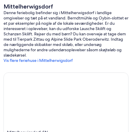
Mittelherwigsdorf
Denne feriebolig befinder sig i Mittelherwigsdorf i landlige
omgivelser og tæt på et vandland. Berndtmühle og Oybin-slottet er
et par eksempler på nogle af de lokale seværdigheder. Er du
interesseret i oplevelser, kan du udforske Lausche Skilift og
Schanzen Skilift. Rejser du med børn? Du kan overveje at tage dem
med til Tierpark Zittau og Alpine Slide Park Oberoderwitz. Indtag
de nærliggende skibakker med skiløb, eller undersøg
mulighederne for andre udendørsoplevelser såsom skøjteløb og
slædekørsel.
Vis flere feriehuse i Mittelherwigsdorf