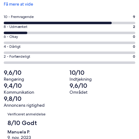
Åbner
Få mere at vide
i
et
Bedømmelse
10 - Fremragende
9
nyt
på
vindue
Bedømmelse
8 - Udmærket
2
10
på
−
Bedømmelse
6 - Okay
0
8
Fremragende.
på
−
Bedømmelse
4 - Dårligt
0
9
6
Udmærket.
på
af
−
Bedømmelse
2 - Forfærdeligt
0
2
4
i
Okay.
på
af
−
alt
0
2
9,6/10
10/10
i
Dårligt.
11
af
−
alt
0
Rengøring
Indtjekning
anmeldelser
i
Forfærdeligt.
9,4/10
9,6/10
11
af
alt
0
anmeldelser
i
Kommunikation
Området
11
af
9,8/10
alt
anmeldelser
i
11
Annoncens rigtighed
alt
Anmeldelser
anmeldelser
Verificeret anmeldelse
11
anmeldelser
8/10 Godt
Manuela P.
9. nov. 2023