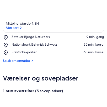
Mittelherwigsdorf, SN
Åbn kort
Place,
Zittauer Bjerge Naturpark
‪9 min. gang‬
Zittauer
Åbn kort
Place,
Nationalpark Bøhmisk Schweiz
‪35 min. kørsel‬
Bjerge
Nationalpark
Naturpark
Place,
Pravčická-porten
‪63 min. kørsel‬
Bøhmisk
Pravčická-
Schweiz
porten
Se alt om området
Værelser og sovepladser
1 soveværelse
(5 sovepladser)