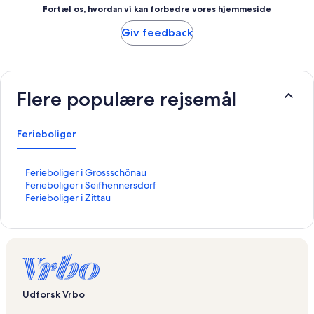
Fortæl os, hvordan vi kan forbedre vores hjemmeside
Giv feedback
Flere populære rejsemål
Ferieboliger
L
Ferieboliger i Grossschönau
i
L
Ferieboliger i Seifhennersdorf
n
i
L
Ferieboliger i Zittau
k
n
i
å
k
n
b
å
k
n
b
å
e
n
b
r
e
n
d
r
e
Udforsk Vrbo
e
d
r
n
e
d