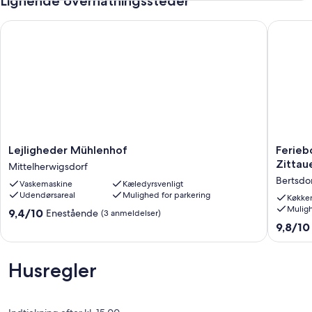
Lignende overnatningssteder
for eksempel skiområdet Lausche - Walterdorf ca. 15 km væk.
Lejligheder Mühlenhof
Feriebol
Lejligheder
Feriebol
Lejligheder Mühlenhof
Ferieb
Mühlenhof
"Eulentr
Zittau
Mittelherwigsdorf
Mittelherwigsdorf
i
Bertsdo
Vaskemaskine
Kæledyrsvenligt
Wilde
Udendørsareal
Mulighed for parkering
Auwaldh
Køkke
Muligh
Zittaue
9.4
9,4/10
Enestående
(3 anmeldelser)
Bertsdor
ud
9.8
9,8/10
Hörnitz
af
ud
10,
af
Enestående,
10,
Husregler
(3
Eneståe
anmeldelser)
(6
anmelde