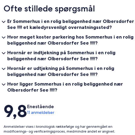
Ofte stillede spørgsmål
Er Sommerhus i en rolig beliggenhed nær Olbersdorfer
See !!!! et kæledyrsvenligt overnatningssted?
Hvor meget koster parkering hos Sommerhus i en rolig
beliggenhed nær Olbersdorfer See !!!!?
Hvornår er indtjekning på Sommerhus i en rolig
beliggenhed nær Olbersdorfer See !!!!?
Hvornår er udtjekning på Sommerhus i en rolig
beliggenhed nær Olbersdorfer See !!!!?
Hvor ligger Sommerhus i en rolig beliggenhed nær
Olbersdorfer See !!!!?
Anmeldelser
9,8
Enestående
11 anmeldelser
Anmeldelser vises i kronologisk rækkefølge og har gennemgået en
modificerings- og verificeringsproces, medmindre andet er angivet.