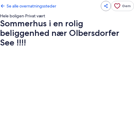
Se alle overnatningssteder
Gem
Hele boligen
·
Privat vært
Sommerhus i en rolig
beliggenhed nær Olbersdorfer
See !!!!
Billedgalleri
for