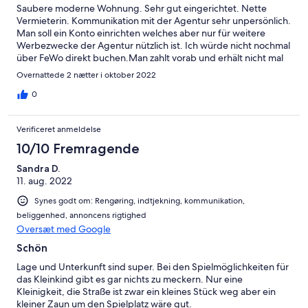
Saubere moderne Wohnung. Sehr gut eingerichtet. Nette
Vermieterin. Kommunikation mit der Agentur sehr unpersönlich.
Man soll ein Konto einrichten welches aber nur für weitere
Werbezwecke der Agentur nützlich ist. Ich würde nicht nochmal
über FeWo direkt buchen.Man zahlt vorab und erhält nicht mal
die Adresse des Ferienobjektes. Das war sehr eigenartig.
Overnattede 2 nætter i oktober 2022
0
Verificeret anmeldelse
10/10 Fremragende
Sandra D.
11. aug. 2022
Synes godt om: Rengøring, indtjekning, kommunikation,
beliggenhed, annoncens rigtighed
Oversæt med Google
Schön
Lage und Unterkunft sind super. Bei den Spielmöglichkeiten für
das Kleinkind gibt es gar nichts zu meckern. Nur eine
Kleinigkeit, die Straße ist zwar ein kleines Stück weg aber ein
kleiner Zaun um den Spielplatz wäre gut.