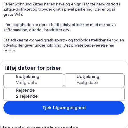
Ferienwohnung Zittau har en have og en grill i Mittelherwigsdorf i
Zittau-distriktet og tilbyder gratis privat parkering. Der er også
gratis WiFi.
I ferielejligheden er der et fuldt udstyret køkken med mikroovn,
kaffemaskine, elkedel, brødrister osv.
Et fladskærms-tv med gratis sports- og fodboldsatellitkanaler og en
cd-afspiller giver underholdning. Det private badeværelse har
bruser.
En rejseseng, høje stole og børnenes retter er også tilgængelige for
meget unge gæster.
Tilføj datoer for priser
De små feriegæster har deres egen legeplads på ejendommen med
Indtjekning
Udtjekning
en gynge og sandkasse samt masser af udendørs legetøj. Lige ved
siden af ligger sit eget opholdsområde med grill til de voksne.
Rejsende
Prøv den barfodede sti i Mittelherwigsdorf, solbade eller svøm med
dine børn på Olbersdorfer See, vandretur gennem Zittau-bjergene
eller tag Zittau-smalsporet. Besøg zoologisk have i Zittau, Görlitz og
Tjek tilgængelighed
Liberec, sommer kælkebanen i Oberroderwitz og Trixi Spacenter i
Großschönau. Du kan cykle og vandre langs Neisse Cycle Path, eller
du kan køre til Polen eller Tjekkiet i bil eller tog. Selv om vinteren er
der meget for skiløbere at opleve i det omkringliggende område,