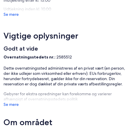
Indtjekning efter kl. 15.00
Udtjekning inden kl. 10.00
Se mere
Vigtige oplysninger
Godt at vide
Overnatningsstedets nr.:
2585512
Dette overnatningssted administreres af en privat vært (en person,
der ikke udlejer som virksomhed eller erhverv). EUs forbrugerlov,
herunder fortrydelsesret, gælder ikke for din reservation. Din
reservation er dog dækket af din private værts afbestillingsregler.
Gebyrer for ekstra opredninger kan forekomme og varierer
afhængigt af overnatningsstedets politik
Se mere
Om området