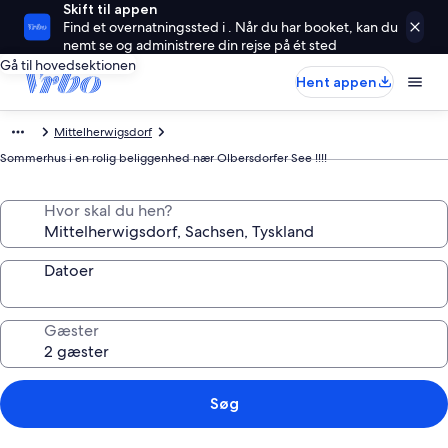
Skift til appen
Find et overnatningssted i . Når du har booket, kan du
nemt se og administrere din rejse på ét sted
Gå til hovedsektionen
Hent appen
Mittelherwigsdorf
Sommerhus i en rolig beliggenhed nær Olbersdorfer See !!!!
Hvor skal du hen?
Datoer
Gæster
Søg