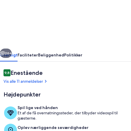
Sommerhus
i
en
rolig
beliggenhed
nær
rige
Næste
Olbersdorfer
26+
Oversigt
Faciliteter
Beliggenhed
Politikker
See
!!!!
Anmeldelser
Enestående
9,8
9,8 ud af 10.
Vis alle 11 anmeldelser
Højdepunkter
Spil lige ved hånden
Et af de få overnatningssteder, der tilbyder videospil til
Udvendig detalje
gæsterne.
Oplev nærliggende seværdigheder