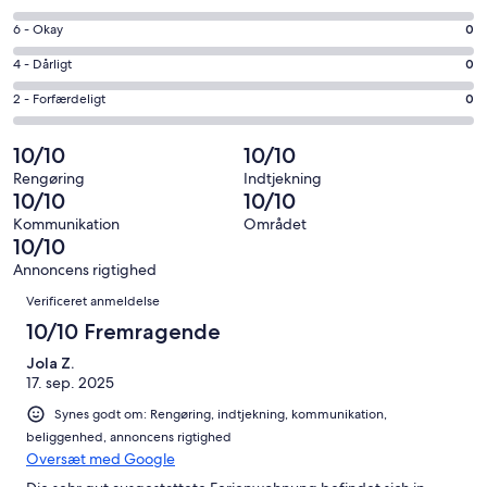
10
på
−
Bedømmelse
6 - Okay
0
8
Fremragende.
på
−
Bedømmelse
4 - Dårligt
0
2
6
Udmærket.
på
af
−
Bedømmelse
2 - Forfærdeligt
0
0
4
i
Okay.
på
af
−
alt
0
2
10/10
10/10
i
Dårligt.
2
af
−
alt
0
Rengøring
Indtjekning
anmeldelser
i
Forfærdeligt.
10/10
10/10
2
af
alt
0
anmeldelser
i
Kommunikation
Området
2
af
10/10
alt
anmeldelser
i
2
Annoncens rigtighed
alt
Anmeldelser
anmeldelser
Verificeret anmeldelse
2
anmeldelser
10/10 Fremragende
Jola Z.
17. sep. 2025
Synes godt om: Rengøring, indtjekning, kommunikation,
beliggenhed, annoncens rigtighed
Oversæt med Google