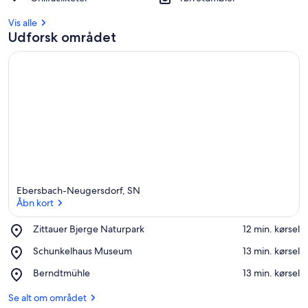
Vis alle
Udforsk området
Ebersbach-Neugersdorf, SN
Åbn kort
Place,
Zittauer Bjerge Naturpark
‪12 min. kørsel‬
Zittauer
Åbn kort
Place,
Schunkelhaus Museum
‪13 min. kørsel‬
Bjerge
Schunkelhaus
Naturpark
Place,
Berndtmühle
‪13 min. kørsel‬
Museum
Berndtmühle
Se alt om området