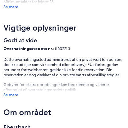
Minimumsalder for lejere: 18
Se mere
Vigtige oplysninger
Godt at vide
Overnatningsstedets nr.:
5637710
Dette overnatningssted administreres af en privat vært (en person,
der ikke udlejer som virksomhed eller erhverv). EUs forbrugerlov,
herunder fortrydelsesret, gælder ikke for din reservation. Din
reservation er dog dækket af din private værts afbestillingsregler.
Gebyrer for ekstra opredninger kan forekomme og varierer
afhængigt af overnatningsstedets politik
Se mere
Om området
Ebersbach