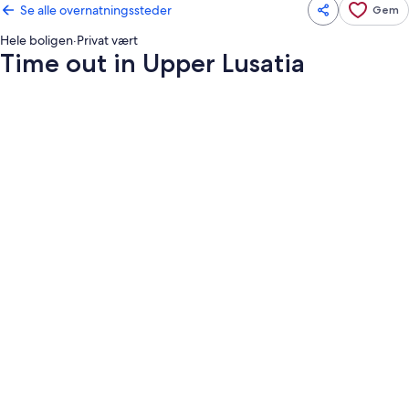
Se alle overnatningssteder
Gem
Hele boligen
·
Privat vært
Time out in Upper Lusatia
Billedgalleri
for
Time
out
in