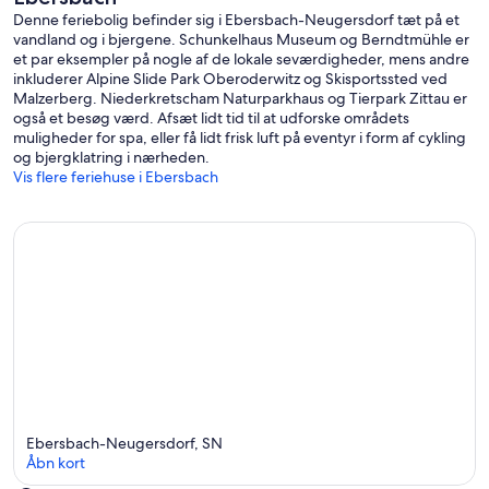
Denne feriebolig befinder sig i Ebersbach-Neugersdorf tæt på et
vandland og i bjergene. Schunkelhaus Museum og Berndtmühle er
et par eksempler på nogle af de lokale seværdigheder, mens andre
inkluderer Alpine Slide Park Oberoderwitz og Skisportssted ved
Malzerberg. Niederkretscham Naturparkhaus og Tierpark Zittau er
også et besøg værd. Afsæt lidt tid til at udforske områdets
muligheder for spa, eller få lidt frisk luft på eventyr i form af cykling
og bjergklatring i nærheden.
Vis flere feriehuse i Ebersbach
Ebersbach-Neugersdorf, SN
Åbn kort