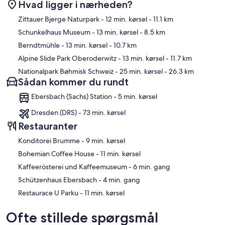
Hvad ligger i nærheden?
Kort
Zittauer Bjerge Naturpark
- 12 min. kørsel
- 11.1 km
Schunkelhaus Museum
- 13 min. kørsel
- 8.5 km
Berndtmühle
- 13 min. kørsel
- 10.7 km
Alpine Slide Park Oberoderwitz
- 13 min. kørsel
- 11.7 km
Nationalpark Bøhmisk Schweiz
- 25 min. kørsel
- 26.3 km
Sådan kommer du rundt
Ebersbach (Sachs) Station - 5 min. kørsel
Dresden (DRS) - 73 min. kørsel
Restauranter
‪Konditorei Brumme - ‬9 min. kørsel
‪Bohemian Coffee House - ‬11 min. kørsel
‪Kaffeerösterei und Kaffeemuseum - ‬6 min. gang
‪Schützenhaus Ebersbach - ‬4 min. gang
‪Restaurace U Parku - ‬11 min. kørsel
Ofte stillede spørgsmål