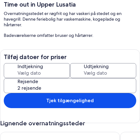
Time out in Upper Lusatia
Overnatningsstedet er røgfrit og har vaskeri på stedet og en
havegrill. Denne feriebolig har vaskemaskine, kogeplade og
hårtørrer.
Badeværelserne omfatter bruser og hårtørrer.
Tilføj datoer for priser
Indtjekning
Udtjekning
Rejsende
Tjek tilgængelighed
Lignende overnatningssteder
Feriebungalow Jeschkenblick
Feriehus