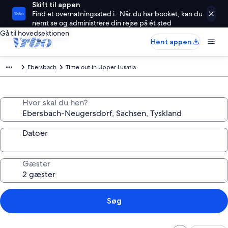
Skift til appen
Find et overnatningssted i . Når du har booket, kan du
nemt se og administrere din rejse på ét sted
Gå til hovedsektionen
Hent appen
Ebersbach
Time out in Upper Lusatia
Hvor skal du hen?
Datoer
Gæster
Søg