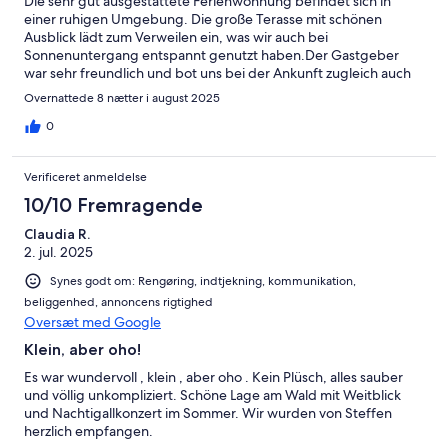
Die sehr gut ausgestattete Ferienwohnung befindet sich in
einer ruhigen Umgebung. Die große Terasse mit schönen
Ausblick lädt zum Verweilen ein, was wir auch bei
Sonnenuntergang entspannt genutzt haben.Der Gastgeber
war sehr freundlich und bot uns bei der Ankunft zugleich auch
die Feuerstelle sowie das Obst an den Bäumen an.In der
Overnattede 8 nætter i august 2025
Dusche fehlte uns leider die Möglichkeit, Shampoo etc.
abzulegen.Die Zeit ging viel zu schnell vorbei, wir konnten uns
0
aber dennoch gut erholen und bedanken uns für die
Gastfreundschaft.
Verificeret anmeldelse
10/10 Fremragende
Claudia R.
2. jul. 2025
Synes godt om: Rengøring, indtjekning, kommunikation,
beliggenhed, annoncens rigtighed
Oversæt med Google
Klein, aber oho!
Es war wundervoll , klein , aber oho . Kein Plüsch, alles sauber
und völlig unkompliziert. Schöne Lage am Wald mit Weitblick
und Nachtigallkonzert im Sommer. Wir wurden von Steffen
herzlich empfangen.