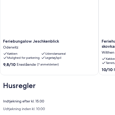
Feriebungalow
Feriehus
Feriebungalow Jeschkenblick
Feriehu
Jeschkenblick
Wilthen
skovka
Oderwitz
Oderwitz
bei
Wilthen
Køkken
Udendørsareal
Bautzen
Mulighed for parkering
Legetøj/spil
fred,
Køkke
Tørret
afslapni
9.8
9,8/10
Enestående
(7 anmeldelser)
skovkan
ud
10.0
10/10
beligge
af
ud
legepla
10,
af
for
Enestående,
10,
Husregler
børn
(7
Eneståe
Wilthen
anmeldelser)
(68
anmelde
Indtjekning efter kl. 15.00
Udtjekning inden kl. 10.00