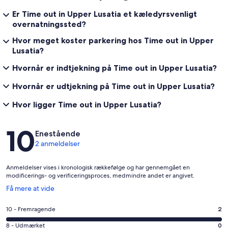
Er Time out in Upper Lusatia et kæledyrsvenligt
overnatningssted?
Hvor meget koster parkering hos Time out in Upper
Lusatia?
Hvornår er indtjekning på Time out in Upper Lusatia?
Hvornår er udtjekning på Time out in Upper Lusatia?
Hvor ligger Time out in Upper Lusatia?
Anmeldelser
10
Enestående
2 anmeldelser
Anmeldelser vises i kronologisk rækkefølge og har gennemgået en
modificerings- og verificeringsproces, medmindre andet er angivet.
Åbner
Få mere at vide
i
et
Bedømmelse
10 - Fremragende
2
nyt
på
vindue
Bedømmelse
8 - Udmærket
0