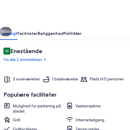
Upper
Lusatia
rige
Næste
20+
Oversigt
Faciliteter
Beliggenhed
Politikker
Anmeldelser
Enestående
10
10 ud af 10.
Vis alle 2 anmeldelser
2 soveværelser
1 badeværelse
Plads til 5 personer
Populære faciliteter
Udendørs spisemuligheder
Mulighed for parkering på
Vaskemaskine
stedet
Grill
Internetadgang
Grillfaciliteter
Tørretumbler