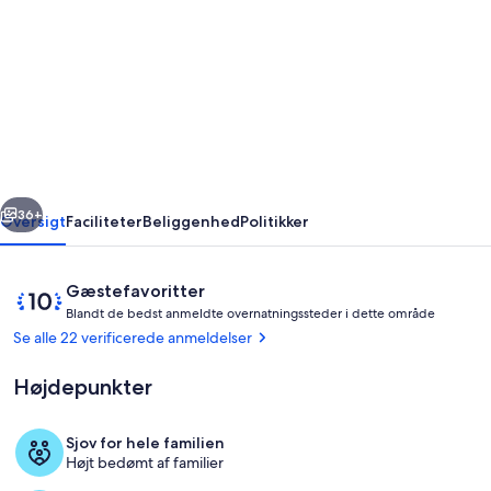
Apartment
in
top
location
with
sauna
rige
Næste
and
36+
Oversigt
Faciliteter
Beliggenhed
Politikker
rooftop
lounge
Anmeldelser
10
Gæstefavoritter
for
B
ud
Blandt de bedst anmeldte overnatningssteder i dette område
l
af
Se alle 22 verificerede anmeldelser
families
a
10,
n
and
Gæstefavorit
Højdepunkter
d
active
t
vacation
Sjov for hele familien
d
Opholdsområde
Højt bedømt af familier
groups
e