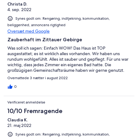
Christa D.
4. sep. 2022
Synes godt om: Rengøring, indtjekning, kommunikation,
beliggenhed, annoncens rigtighed
Oversæt med Google
Zauberhaft im Zittauer Gebirge
Was soll ich sagen: Einfach WOW! Das Haus ist TOP
ausgestattet; es ist wirklich alles vorhanden. Wir haben uns
rundum wohlgefühlt. Alles ist sauber und gepflegt. Für uns war
wichtig, dass jedes Zimmer ein eigenes Bad hatte. Die
großzügigen Gemeinschaftsräume haben wir gerne genutzt.
Egal ob Billardspielen oder auf der Dachterrasse quatschen. Für
Overnattede 3 nætter i august 2022
uns (9 Erwachsene) war es absolut passend. Wir empfehlen es
gerne weiter und kommen gerne wieder.
0
Verificeret anmeldelse
10/10 Fremragende
Claudia K.
21. maj 2022
Synes godt om: Rengøring, indtjekning, kommunikation,