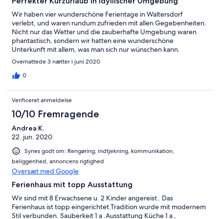
Perfekter Kurzurlaub in idyllischer Umgebung
Wir haben vier wunderschöne Ferientage in Waltersdorf
verlebt, und waren rundum zufrieden mit allen Gegebenheiten.
Nicht nur das Wetter und die zauberhafte Umgebung waren
phantastisch, sondern wir hatten eine wunderschöne
Unterkunft mit allem, was man sich nur wünschen kann.
Liebevoll eingerichtete helle und geräumige Zimme, jedes mit
Overnattede 3 nætter i juni 2020
eigenem Bad; modernste Lichtinstallationen überall, eine
schöne große Wohnstube/-küche, welche alles an Technik und
0
Zubehör zu bieten hatte, was man zum Zubereiten für das
leibliche Wohl so braucht. Eine schöne Sauna, ein funktioneller
Verificeret anmeldelse
Medienraum, eine gemütliche Lounge mit Terasse und nicht
zuletzt ein tolles Billiardzimmer! Es hat uns an nichts gefehlt, und
10/10 Fremragende
das Einzige was wir bedauern ist, dass wir nicht mehr Zeit dort
Andrea K.
verbringen konnten. Aber wir kommen jederzeit gerne wieder!
22. jun. 2020
Ein großes Dankeschön noch einmal an Familie Nünke, herzliche
Grüße und vielleicht bis zum nächsten Mal!
Synes godt om: Rengøring, indtjekning, kommunikation,
beliggenhed, annoncens rigtighed
Oversæt med Google
Ferienhaus mit topp Ausstattung
Wir sind mit 8 Erwachsene u. 2 Kinder angereist . Das
Ferienhaus ist topp eingerichtet.Tradition wurde mit modernem
Stil verbunden. Sauberkeit 1 a .Ausstattung Küche 1 a ,