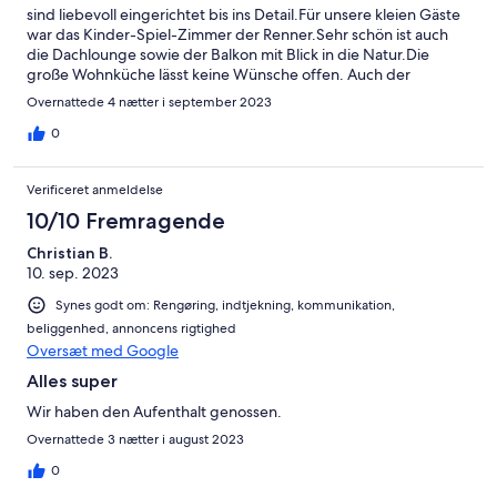
sind liebevoll eingerichtet bis ins Detail.Für unsere kleien Gäste
war das Kinder-Spiel-Zimmer der Renner.Sehr schön ist auch
die Dachlounge sowie der Balkon mit Blick in die Natur.Die
große Wohnküche lässt keine Wünsche offen. Auch der
hausnahe Grillplatz mit genügend Sitzgelegenheiten ist sehr
Overnattede 4 nætter i september 2023
einladend. Wir haben uns rundherum wohlgefühlt, hatten eine
super schöne Familienzeit hier und können diese Haus bestens
0
weiterempfehlen. Birgit G. mit Familie September 2023
Verificeret anmeldelse
10/10 Fremragende
Christian B.
10. sep. 2023
Synes godt om: Rengøring, indtjekning, kommunikation,
beliggenhed, annoncens rigtighed
Oversæt med Google
Alles super
Wir haben den Aufenthalt genossen.
Overnattede 3 nætter i august 2023
0