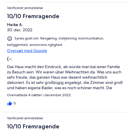
Verificeret anmeldelse
10/10 Fremragende
Heike A.
30. dec. 2022
Synes godt om: Rengøring, indtjekning, kommunikation,
beliggenhed, annoncens rigtighed
Oversæt med Google
(-:
Das Haus macht den Eindruck, als würde man bei einer Familie
zu Besuch sein. Wir waren über Weihnachten da. Was uns auch
sehr freute, das ganzen Haus war dezent weihnachtlich
dekoriert. Es ist sehr großzügig angelegt, die Zimmer sind groß
und haben eigene Bäder, was es noch schöner macht. Die
Küchenausstattung war perfekt, es fehlte wirklich nichts. Alles
Overnattede 4 nætter i december 2022
sehr modern und gut durchdacht. Der große Wohnraum ist sehr
gemütlich. Wir haben dort eine schöne Zeit mit der Familie
0
verbracht und uns in diesem Haus sehr wohl gefühlt. Noch
einmal Urlaub in diesem Haus zu machen, ist auf alle Fälle eine
Verificeret anmeldelse
Option, denn die Gegend um Großschönau ist sehr schön.
Vielen Dank!
10/10 Fremragende