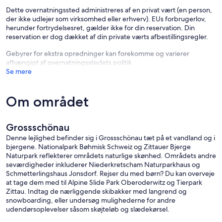
Dette overnatningssted administreres af en privat vært (en person,
der ikke udlejer som virksomhed eller erhverv). EUs forbrugerlov,
herunder fortrydelsesret, gælder ikke for din reservation. Din
reservation er dog dækket af din private værts afbestillingsregler.
Gebyrer for ekstra opredninger kan forekomme og varierer
afhængigt af overnatningsstedets politik
Se mere
Om området
Grossschönau
Denne lejlighed befinder sig i Grossschönau tæt på et vandland og i
bjergene. Nationalpark Bøhmisk Schweiz og Zittauer Bjerge
Naturpark reflekterer områdets naturlige skønhed. Områdets andre
seværdigheder inkluderer Niederkretscham Naturparkhaus og
Schmetterlingshaus Jonsdorf. Rejser du med børn? Du kan overveje
at tage dem med til Alpine Slide Park Oberoderwitz og Tierpark
Zittau. Indtag de nærliggende skibakker med langrend og
snowboarding, eller undersøg mulighederne for andre
udendørsoplevelser såsom skøjteløb og slædekørsel.