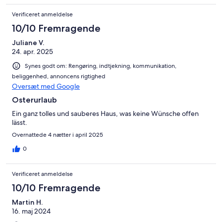
ein eigenes Bad zu Verfügung steht. Die Kommunikation mir der
Verificeret anmeldelse
Vermieterfamilie war unkompliziert, sehr nett, freundlich und
entgegenkommend. Die Lage des Hause, direkt unterhalb der
10/10 Fremragende
Lausche, ist genial für Wanderungen für Groß und Klein.
Juliane V.
Bauden zum Einkehren gibt es mehr als genug. Wir empfehlen
24. apr. 2025
das Ferienhaus uneingeschränkt weiter und kommen gern
einmal wieder.Familie Torke
Synes godt om: Rengøring, indtjekning, kommunikation,
beliggenhed, annoncens rigtighed
Oversæt med Google
Osterurlaub
Ein ganz tolles und sauberes Haus, was keine Wünsche offen
lässt.
Overnattede 4 nætter i april 2025
0
Verificeret anmeldelse
10/10 Fremragende
Martin H.
16. maj 2024