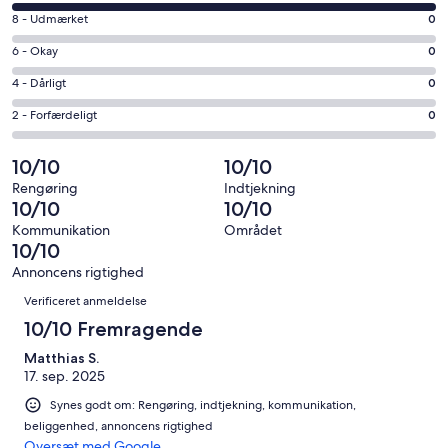
på
vindue
Bedømmelse
8 - Udmærket
0
10
på
−
Bedømmelse
6 - Okay
0
8
Fremragende.
på
−
Bedømmelse
4 - Dårligt
0
22
6
Udmærket.
på
af
−
Bedømmelse
2 - Forfærdeligt
0
0
4
i
Okay.
på
af
−
alt
0
2
10/10
10/10
i
Dårligt.
22
af
−
alt
0
Rengøring
Indtjekning
anmeldelser
i
Forfærdeligt.
10/10
10/10
22
af
alt
0
anmeldelser
i
Kommunikation
Området
22
af
10/10
alt
anmeldelser
i
22
Annoncens rigtighed
alt
Anmeldelser
anmeldelser
Verificeret anmeldelse
22
anmeldelser
10/10 Fremragende
Matthias S.
17. sep. 2025
Synes godt om: Rengøring, indtjekning, kommunikation,
beliggenhed, annoncens rigtighed
Oversæt med Google