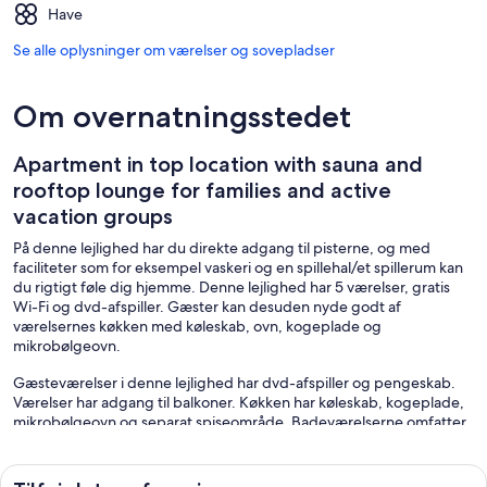
Have
Se alle oplysninger om værelser og sovepladser
Om overnatningsstedet
Apartment in top location with sauna and
rooftop lounge for families and active
vacation groups
På denne lejlighed har du direkte adgang til pisterne, og med
faciliteter som for eksempel vaskeri og en spillehal/et spillerum kan
du rigtigt føle dig hjemme. Denne lejlighed har 5 værelser, gratis
Wi-Fi og dvd-afspiller. Gæster kan desuden nyde godt af
værelsernes køkken med køleskab, ovn, kogeplade og
mikrobølgeovn.
Gæsteværelser i denne lejlighed har dvd-afspiller og pengeskab.
Værelser har adgang til balkoner. Køkken har køleskab, kogeplade,
mikrobølgeovn og separat spiseområde. Badeværelserne omfatter
badekar eller bruser og hårtørrer.
Denne lejlighed i Grossschönau har gratis trådløs
internetforbindelse med en hastighed på 100+ Mbit/s (godt til 1-2