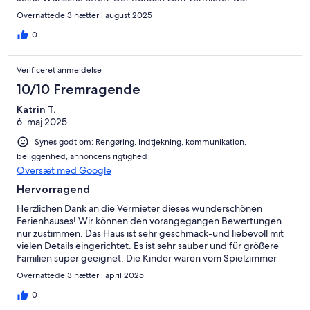
unkompliziert und sehr nett. Wir können die Unterkunft nur
Overnattede 3 nætter i august 2025
weiterempfehlen! Das Verfahren zu Erwerb und Nutzung der
Gästekarten war etwas kompliziert, was aber nicht am Vermieter
0
gelegen hat sondern eher an verwaltungstechnischen Dingen.
Verificeret anmeldelse
10/10 Fremragende
Katrin T.
6. maj 2025
Synes godt om: Rengøring, indtjekning, kommunikation,
beliggenhed, annoncens rigtighed
Oversæt med Google
Hervorragend
Herzlichen Dank an die Vermieter dieses wunderschönen
Ferienhauses! Wir können den vorangegangen Bewertungen
nur zustimmen. Das Haus ist sehr geschmack-und liebevoll mit
vielen Details eingerichtet. Es ist sehr sauber und für größere
Familien super geeignet. Die Kinder waren vom Spielzimmer
begeistert, die Erwachsenen von Sauna, Billardzimmer,
Overnattede 3 nætter i april 2025
Massagestuhl, Dachlounge,.... Die Küche / Esszimmer bietet
Platz für alle, wer möchte, kann sich ins Medienzimmer
0
zurückziehen. Besonders positiv ist auch, dass jedem Zimmer