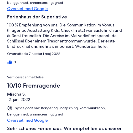
beliggenhed, annoncens rigtighed
Oversæt med Google
Ferienhaus der Superlative
100 % Empfehlung von uns. Die Kommunikation im Voraus
(Fragen zu Ausstattung Kids, Check In etc) war ausführlich und
äußerst freundlich. Die Anreise im Mai verlief entspannt, da
Schlüssel über einem Tresor entnommen wurde. Der erste
Eindruck hat uns mehr als imponiert. Wunderbar helle,
großzügige Räume. Klasse Aufteilung der Bereiche. Die Küche
Overnattede 7 nætter i maj 2022
ist sehr detailliert und liebevoll ausgestattet. Als große Familie (5
Erwachsene + 5 Kinder) hat sich direkt jeder mehr als
0
wohlgefühlt. Absolut sauber und top gepflegt haben u.a.
Dachterrasse und Sauna, als auch der Außenbereich überzeugt.
Verificeret anmeldelse
Grillen und die Sonne genießen- alles sofort möglich. Die Lage
direkt am Hang der Lausche - fast unbezahlbar! Zu Fuß haben
10/10 Fremragende
wir gern die Gegend erkundigt. Der Dorfbach gegenüber vom
Mischa S.
Haus bereitete den Kids regelmäßig Abkühlung- und der Tipp
12. jan. 2022
mit dem Schaukeln am Waldrand war Gold wert. Preis- Leistung
hat uns total überzeugt. Wir reisen sehr gern wieder an und
Synes godt om: Rengøring, indtjekning, kommunikation,
geben den Tipp weiter!
beliggenhed, annoncens rigtighed
Oversæt med Google
Sehr schönes Ferienhaus. Wir empfehlen es unseren