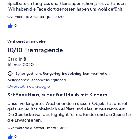
Spielbereich für gross und klein super schön ,alles vorhanden
.Wir haben die Tage dort genossen,haben uns wohl gefühlt.
Auch der Kontakt zum Vermieter war sehr gut ,da wir ja viele
Overnattede 3 nætter i juni 2020
Fragen wegen der Coronabeschränkungen hatten. Wir können
das Objekt nur weiter empfehlen .Werden auch wieder dort
0
buchen. Mit freundlichen Grüssen Fam. Kornnhaaß
Verificeret anmeldelse
10/10 Fremragende
Carolin B.
16. mar. 2020
Synes godt om: Rengøring, indtjekning, kommunikation,
beliggenhed, annoncens rigtighed
Oversæt med Google
Schönes Haus, super für Urlaub mit Kindern
Unser verlängertes Wochenende in diesem Objekt hat uns sehr
gefallen, es ist unheimlich viel Platz und alles ist neu renoviert.
Die Spielecke war das Highlight für die Kinder und die Sauna für
die Erwachsenen.
Overnattede 3 nætter i marts 2020
0