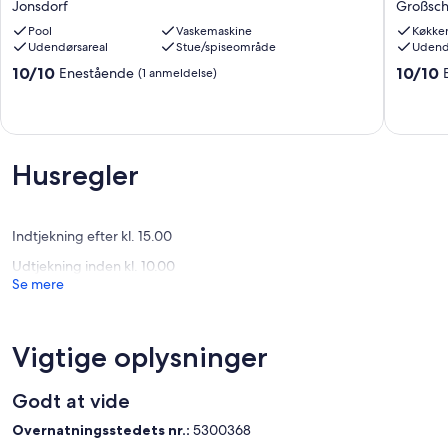
Jonsdorf
Großsc
house
der
Pool
Vaskemaskine
Køkke
for
Mühlwie
Udendørsareal
Stue/spiseområde
Udend
12
für
guests
4-
10.0
10.0
10/10
10/10
Enestående
(1 anmeldelse)
Jonsdorf
10
ud
ud
Persone
af
af
Großsc
10,
10,
Enestående,
Eneståe
(1
(2
Husregler
anmeldelse)
anmelde
Indtjekning efter kl. 15.00
Udtjekning inden kl. 10.00
Se mere
Vigtige oplysninger
Godt at vide
Overnatningsstedets nr.:
5300368