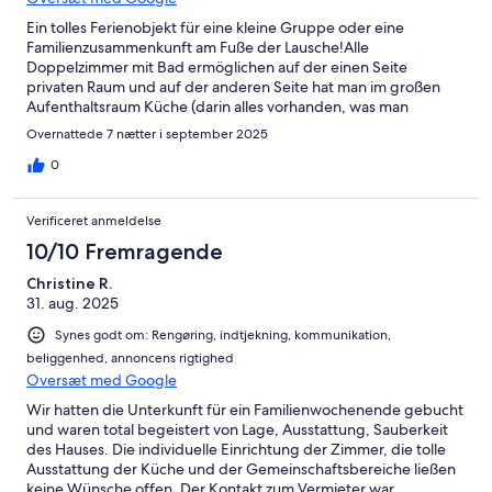
Ein tolles Ferienobjekt für eine kleine Gruppe oder eine
Familienzusammenkunft am Fuße der Lausche!Alle
Doppelzimmer mit Bad ermöglichen auf der einen Seite
privaten Raum und auf der anderen Seite hat man im großen
Aufenthaltsraum Küche (darin alles vorhanden, was man
braucht), Spielzimmer (Dart, Billiard), Spielzimmer für Kinder, ein
Overnattede 7 nætter i september 2025
großes Fernsehzimmer sowie unter dem Dach eine schöne
Lounge mit Balkon und somit tolle Möglichkeiten für ein
0
geselliges Beisammensein. Die Lage am Ortsausgang bietet
einen unmittelbaren Zugang zu verschiedenen Wanderrouten.
Verificeret anmeldelse
Mehrere Gaststätten mit guter Küche sind in unmittelbarer
Nähe. Durch die Busanbindung gibt es ebenfalls mit der
10/10 Fremragende
Gästekarte interessante Ausflugsmöglichkeiten.Der Gastgeber
Christine R.
ist sehr zuvorkommend und die Kommunikation war
31. aug. 2025
unkompliziert.
Synes godt om: Rengøring, indtjekning, kommunikation,
beliggenhed, annoncens rigtighed
Oversæt med Google
Wir hatten die Unterkunft für ein Familienwochenende gebucht
und waren total begeistert von Lage, Ausstattung, Sauberkeit
des Hauses. Die individuelle Einrichtung der Zimmer, die tolle
Ausstattung der Küche und der Gemeinschaftsbereiche ließen
keine Wünsche offen. Der Kontakt zum Vermieter war