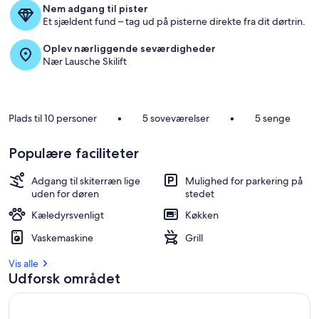
Nem adgang til pister
b
Et sjældent fund – tag ud på pisterne direkte fra dit dørtrin.
e
d
Oplev nærliggende seværdigheder
s
Nær Lausche Skilift
t
a
n
m
Plads til 10 personer
•
5 soveværelser
•
5 senge
e
l
Populære faciliteter
d
t
e
Adgang til skiterræn lige
Mulighed for parkering på
uden for døren
stedet
o
Kæledyrsvenligt
Køkken
v
e
Vaskemaskine
Grill
r
n
Vis alle
a
Udforsk området
t
n
i