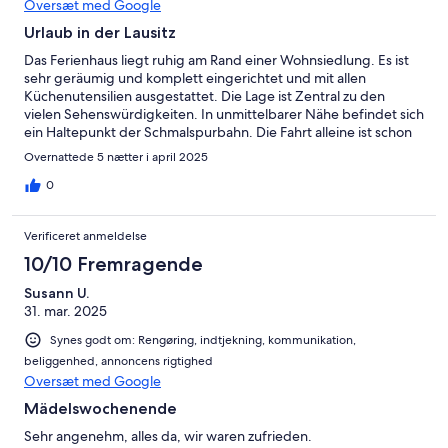
Oversæt med Google
Urlaub in der Lausitz
Das Ferienhaus liegt ruhig am Rand einer Wohnsiedlung. Es ist
sehr geräumig und komplett eingerichtet und mit allen
Küchenutensilien ausgestattet. Die Lage ist Zentral zu den
vielen Sehenswürdigkeiten. In unmittelbarer Nähe befindet sich
ein Haltepunkt der Schmalspurbahn. Die Fahrt alleine ist schon
ein Erlebnis.Der Urlaub war sehr schön, aber leider viel zu kurz.
Overnattede 5 nætter i april 2025
0
Verificeret anmeldelse
10/10 Fremragende
Susann U.
31. mar. 2025
Synes godt om: Rengøring, indtjekning, kommunikation,
beliggenhed, annoncens rigtighed
Oversæt med Google
Mädelswochenende
Sehr angenehm, alles da, wir waren zufrieden.