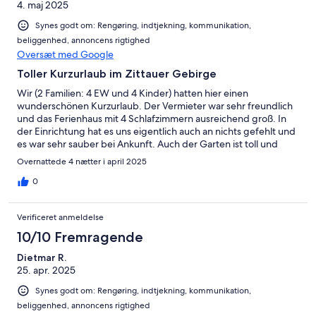
4. maj 2025
Synes godt om: Rengøring, indtjekning, kommunikation,
beliggenhed, annoncens rigtighed
Oversæt med Google
Toller Kurzurlaub im Zittauer Gebirge
Wir (2 Familien: 4 EW und 4 Kinder) hatten hier einen
wunderschönen Kurzurlaub. Der Vermieter war sehr freundlich
und das Ferienhaus mit 4 Schlafzimmern ausreichend groß. In
der Einrichtung hat es uns eigentlich auch an nichts gefehlt und
es war sehr sauber bei Ankunft. Auch der Garten ist toll und
wurde von uns zum Grillen und von den Kleinen zum Spielen
Overnattede 4 nætter i april 2025
genutzt :-)Die Umgebung ist mehr als empfehlenswert und
Startpunkt toller Wanderungen mit wunderschönen Motiven!
0
Schwierigkeitsgrade und Längen kann man dabei fast beliebig
variieren.
Verificeret anmeldelse
10/10 Fremragende
Dietmar R.
25. apr. 2025
Synes godt om: Rengøring, indtjekning, kommunikation,
beliggenhed, annoncens rigtighed