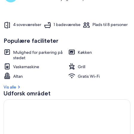
4 soveværelser
1 badeværelse
Plads til 8 personer
Populære faciliteter
Mulighed for parkering på
Køkken
stedet
Vaskemaskine
Grill
Altan
Gratis Wi-Fi
Vis alle
Udforsk området