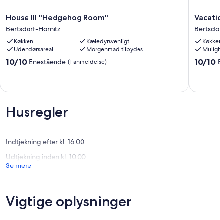
House
Vacation
House III "Hedgehog Room"
Vacati
III
cottage
Bertsdorf-Hörnitz
Bertsdo
"Hedgehog
Vincent,
Køkken
Kæledyrsvenligt
Køkke
Room"
German
Udendørsareal
Morgenmad tilbydes
Muligh
Bertsdorf-
Bertsdor
Hörnitz
Hörnitz
10.0
10.0
10/10
10/10
Enestående
(1 anmeldelse)
ud
ud
af
af
10,
10,
Enestående,
Eneståe
(1
(2
Husregler
anmeldelse)
anmelde
Indtjekning efter kl. 16.00
Udtjekning inden kl. 10.00
Se mere
Vigtige oplysninger