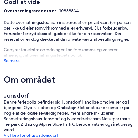
Godt at vide
Overnatningsstedets nr.:
10888834
Dette overnatningssted administreres af en privat vært (en person,
der ikke udlejer som virksomhed eller erhverv). EUs forbrugerlov,
herunder fortrydelsesret, gælder ikke for din reservation. Din
reservation er dog dækket af din private værts afbestillingsregler.
Gebyrer for ekstra opredninger kan forekomme og varierer
afhængigt af overnatningsstedets politik
Se mere
Om området
Jonsdorf
Denne feriebolig befinder sig i Jonsdorf i landlige omgivelser og i
bjergene. Oybin-slottet og Grabštejn Slot er et par eksempler på
nogle af de lokale seværdigheder, mens andre inkluderer
Schmetterlingshaus Jonsdorf og Niederkretscham Naturparkhaus.
Tierpark Zittau og Alpine Slide Park Oberoderwitz er også et besøg
værd.
Vis flere feriehuse i Jonsdorf