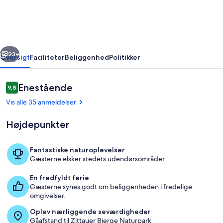
in
Jonsdorf
rige
Næste
23+
Oversigt
Faciliteter
Beliggenhed
Politikker
Anmeldelser
Enestående
9,8
9,8 ud af 10.
Vis alle 35 anmeldelser
Højdepunkter
Fantastiske naturoplevelser
Gæsterne elsker stedets udendørsområder.
Udendørs spisemuligheder
En fredfyldt ferie
Gæsterne synes godt om beliggenheden i fredelige
omgivelser.
Oplev nærliggende seværdigheder
Gåafstand til Zittauer Bjerge Naturpark