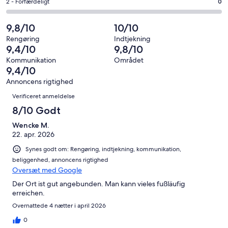
af
−
Bedømmelse
2 - Forfærdeligt
0
5
4
i
Okay.
på
af
−
alt
0
2
9,8/10
10/10
i
Dårligt.
35
af
−
alt
0
Rengøring
Indtjekning
anmeldelser
i
Forfærdeligt.
9,4/10
9,8/10
35
af
alt
0
anmeldelser
i
Kommunikation
Området
35
af
9,4/10
alt
anmeldelser
i
35
Annoncens rigtighed
alt
Anmeldelser
anmeldelser
Verificeret anmeldelse
35
anmeldelser
8/10 Godt
Wencke M.
22. apr. 2026
Synes godt om: Rengøring, indtjekning, kommunikation,
beliggenhed, annoncens rigtighed
Oversæt med Google
Der Ort ist gut angebunden. Man kann vieles fußläufig
erreichen.
Overnattede 4 nætter i april 2026
0