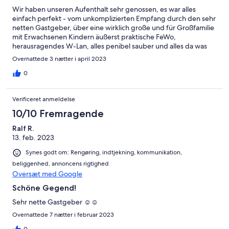
Wir haben unseren Aufenthalt sehr genossen, es war alles
einfach perfekt - vom unkomplizierten Empfang durch den sehr
netten Gastgeber, über eine wirklich große und für Großfamilie
mit Erwachsenen Kindern äußerst praktische FeWo,
herausragendes W-Lan, alles penibel sauber und alles da was
man sich wünschen kann... bis hin zu der wunderschönen
Overnattede 3 nætter i april 2023
Umgebung, die zu vielfältigen Ausflügen und Wanderungen
einlädt. Wir haben uns rundum wohl gefühlt und kommen sehr
0
gerne wieder - vielen Dank lieber Jeremy für diese perfekten
Ostertage in deiner Ferienwohnung!
Verificeret anmeldelse
10/10 Fremragende
Ralf R.
13. feb. 2023
Synes godt om: Rengøring, indtjekning, kommunikation,
beliggenhed, annoncens rigtighed
Oversæt med Google
Schöne Gegend!
Sehr nette Gastgeber ☺️☺️
Overnattede 7 nætter i februar 2023
0