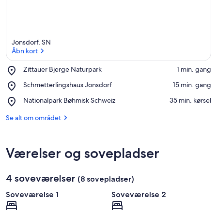
Jonsdorf, SN
Åbn kort
Place,
Zittauer Bjerge Naturpark
‪1 min. gang‬
Zittauer
Åbn kort
Place,
Schmetterlingshaus Jonsdorf
‪15 min. gang‬
Bjerge
Schmetterlingshaus
Naturpark
Place,
Nationalpark Bøhmisk Schweiz
‪35 min. kørsel‬
Jonsdorf
Nationalpark
Bøhmisk
Se alt om området
Schweiz
Værelser og sovepladser
4 soveværelser
(8 sovepladser)
Soveværelse 1
Soveværelse 2