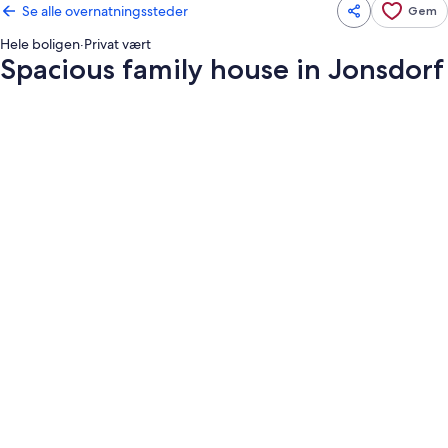
Se alle overnatningssteder
Gem
Hele boligen
·
Privat vært
Spacious family house in Jonsdorf
Billedgalleri
for
Spacious
family
house