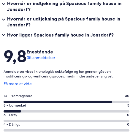
Hvornår er indtjekning på Spacious family house in
Jonsdorf?
Hvornår er udtjekning på Spacious family house in
Jonsdorf?
Hvor ligger Spacious family house in Jonsdorf?
Anmeldelser
9,8
Enestående
35 anmeldelser
Anmeldelser vises i kronologisk rækkefølge og har gennemgået en
modificerings- og verificeringsproces, medmindre andet er angivet.
Åbner
Få mere at vide
i
et
Bedømmelse
10 - Fremragende
30
nyt
på
vindue
Bedømmelse
8 - Udmærket
5
10
på
−
Bedømmelse
6 - Okay
0
8
Fremragende.
på
−
Bedømmelse
4 - Dårligt
0
30
6
Udmærket.
på