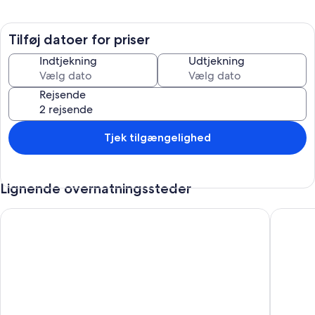
Tilføj datoer for priser
Indtjekning
Udtjekning
Rejsende
Tjek tilgængelighed
Lignende overnatningssteder
House III "Hedgehog Room"
Vacation