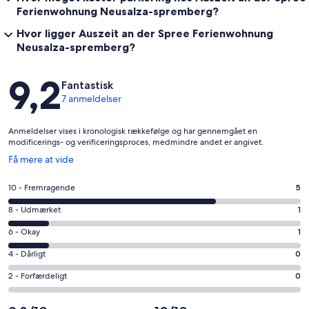
Ferienwohnung Neusalza-spremberg?
Hvor ligger Auszeit an der Spree Ferienwohnung
Neusalza-spremberg?
Anmeldelser
9,2
Fantastisk
7 anmeldelser
Anmeldelser vises i kronologisk rækkefølge og har gennemgået en
modificerings- og verificeringsproces, medmindre andet er angivet.
Åbner
Få mere at vide
i
et
Bedømmelse
10 - Fremragende
5
nyt
på
vindue
Bedømmelse
8 - Udmærket
1
10
på
−
Bedømmelse
6 - Okay
1
8
Fremragende.
på
−
Bedømmelse
4 - Dårligt
0
5
6
Udmærket.
på
af
−
Bedømmelse
2 - Forfærdeligt
0
1
4
i
Okay.
på
af
−
alt
1
2