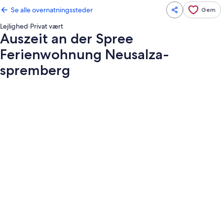
Se alle overnatningssteder
Gem
Lejlighed
·
Privat vært
Auszeit an der Spree
Ferienwohnung Neusalza-
spremberg
Billedgalleri
for