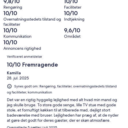
9,8/10
10/10
i
Dårligt.
7
af
−
alt
0
Rengøring
Faciliteter
anmeldelser
i
Forfærdeligt.
10/10
10/10
7
af
alt
0
anmeldelser
i
Overnatningsstedets tilstand og
Indtjekning
7
af
faciliteter
alt
anmeldelser
i
10/10
9,6/10
7
alt
Kommunikation
Området
anmeldelser
7
10/10
anmeldelser
Annoncens rigtighed
Anmeldelser
Verificeret anmeldelse
10/10 Fremragende
Kamilla
28. jul. 2025
Synes godt om: Rengøring, faciliteter, overnatningsstedets tilstand
og faciliteter, kommunikation
Det var en rigtig hyggelig lejlighed med alt hvad min mand og
jeg skulle bruge. To store gode senge, lille TV stue med gode
stole, et fornuftigt køkken til at tilberede mad, dejligt stort
badeværelse med bruser. Lejligheden har præg af, at de nyder
at gøre det godt for deres gæster, der er skøn atmosfære.
Området er perfekt, der er en rigtig god restaurant i gå afstand
Overnattede 5 nætter i juli 2025