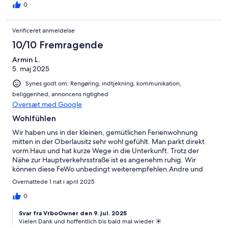
0
entspannte Atmosphäre. Für Naturfans war die Wanderung in
Lückendorf ein weiteres Highlight: gut ausgeschilderte Wege,
fantastische Ausblicke und viel frische Luft. Fazit Unser
Verificeret anmeldelse
Aufenthalt verlief rundum reibungslos. Die Kombination aus
10/10 Fremragende
schöner Unterkunft, tollen Naturerlebnissen und
Freizeitangeboten macht Neusalza-Spremberg definitiv zu
Armin L.
einem empfehlenswerten Reiseziel. Wir kommen gerne wieder!
5. maj 2025
Synes godt om: Rengøring, indtjekning, kommunikation,
beliggenhed, annoncens rigtighed
Oversæt med Google
Wohlfühlen
Wir haben uns in der kleinen, gemütlichen Ferienwohnung
mitten in der Oberlausitz sehr wohl gefühlt. Man parkt direkt
vorm Haus und hat kurze Wege in die Unterkunft. Trotz der
Nähe zur Hauptverkehrsstraße ist es angenehm ruhig. Wir
können diese FeWo unbedingt weiterempfehlen.Andre und
Armin
Overnattede 1 nat i april 2025
0
Svar fra VrboOwner den 9. jul. 2025
Vielen Dank und hoffentlich bis bald mal wieder ☀️