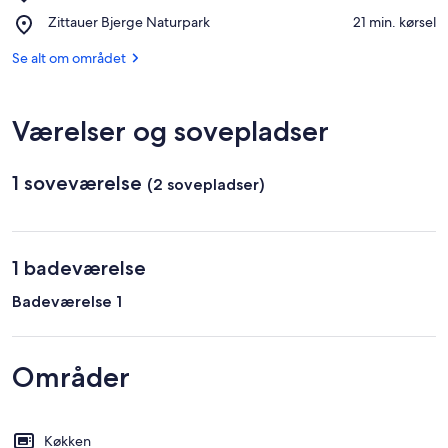
Körse-
Place,
Zittauer Bjerge Naturpark
‪21 min. kørsel‬
Therme
Zittauer
Bjerge
Se alt om området
Naturpark
Værelser og sovepladser
1 soveværelse
(2 sovepladser)
1 badeværelse
Badeværelse 1
Områder
Køkken