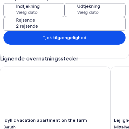
Indtjekning
Udtjekning
Rejsende
Tjek tilgængelighed
Lignende overnatningssteder
Idyllic vacation apartment on the farm
Lejlighe
Idyllic
Lejlighe
Idyllic vacation apartment on the farm
Lejlig
vacation
Mühlen
Baruth
Mittelh