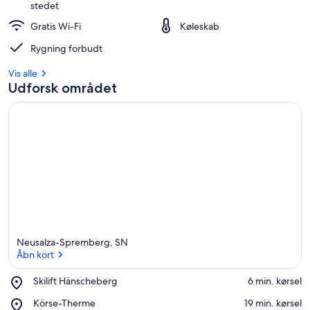
stedet
Gratis Wi-Fi
Køleskab
Rygning forbudt
Vis alle
Udforsk området
Neusalza-Spremberg, SN
Åbn kort
Place,
Skilift Hänscheberg
‪6 min. kørsel‬
Skilift
Åbn kort
Place,
Körse-Therme
‪19 min. kørsel‬
Hänscheberg