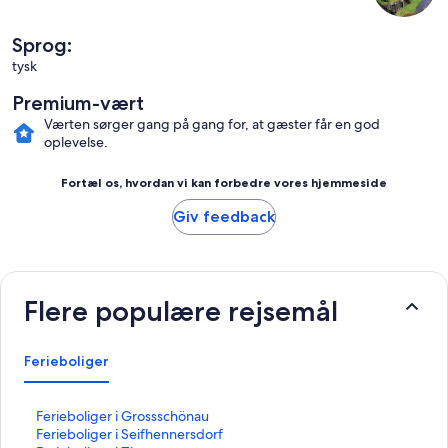
Sprog:
tysk
Premium-vært
Værten sørger gang på gang for, at gæster får en god
oplevelse.
Fortæl os, hvordan vi kan forbedre vores hjemmeside
Giv feedback
Flere populære rejsemål
Ferieboliger
L
Ferieboliger i Grossschönau
i
L
Ferieboliger i Seifhennersdorf