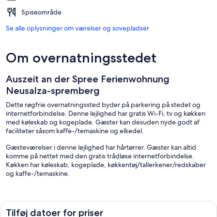
Spiseområde
Se alle oplysninger om værelser og sovepladser
Om overnatningsstedet
Auszeit an der Spree Ferienwohnung
Neusalza-spremberg
Dette røgfrie overnatningssted byder på parkering på stedet og
internetforbindelse. Denne lejlighed har gratis Wi-Fi, tv og køkken
med køleskab og kogeplade. Gæster kan desuden nyde godt af
faciliteter såsom kaffe-/temaskine og elkedel.
Gæsteværelser i denne lejlighed har hårtørrer. Gæster kan altid
komme på nettet med den gratis trådløse internetforbindelse.
Køkken har køleskab, kogeplade, køkkentøj/tallerkener/redskaber
og kaffe-/temaskine.
De aktiviteter, der er vist nedenfor, findes på stedet eller i
nærheden. Gebyrer kan forekomme.
Tilføj datoer for priser