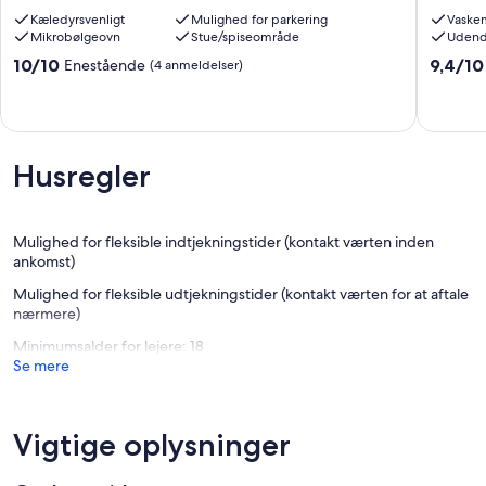
apartment
Mittelh
Kæledyrsvenligt
Mulighed for parkering
Vaske
on
Mikrobølgeovn
Stue/spiseområde
Udend
the
farm
10.0
9.4
10/10
9,4/10
Enestående
(4 anmeldelser)
Baruth
ud
ud
af
af
10,
10,
Enestående,
Eneståe
(4
(3
Husregler
anmeldelser)
anmelde
Mulighed for fleksible indtjekningstider (kontakt værten inden
ankomst)
Mulighed for fleksible udtjekningstider (kontakt værten for at aftale
nærmere)
Minimumsalder for lejere: 18
Se mere
Vigtige oplysninger