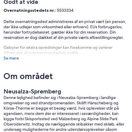
Godt at vide
Overnatningsstedets nr.:
5533334
Dette overnatningssted administreres af en privat vært (en person,
der ikke udlejer som virksomhed eller erhverv). EUs forbrugerlov,
herunder fortrydelsesret, gælder ikke for din reservation. Din
reservation er dog dækket af din private værts afbestillingsregler.
Gebyrer for ekstra opredninger kan forekomme og varierer
afhængigt af overnatningsstedets politik
Se mere
Om området
Neusalza-Spremberg
Denne lejlighed befinder sig i Neusalza-Spremberg i landlige
omgivelser og ved strandpromenaden. Skilift Hänscheberg og
Körse-Therme er begge et besøg værd, hvis oplevelser står på
agendaen, mens dem der er interesseret i seværdigheder, kan
kigge forbi Skisportssted ved Malzerberg og Alpine Slide Park
Oberoderwitz. Indtag de nærliggende skibakker med skiløb, eller
undersøg mulighederne for andre udendørsoplevelser såsom