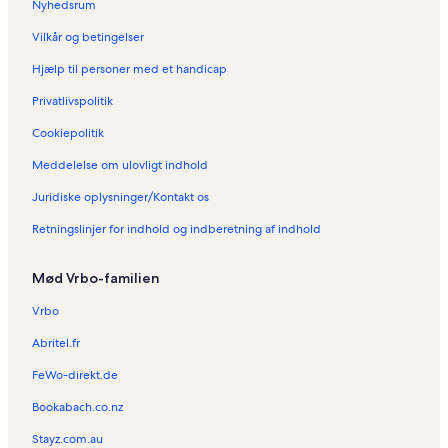
i
l
o
b
e
Nyhedsrum
g
i
l
o
b
Vilkår og betingelser
e
g
i
l
o
r
e
g
i
l
Hjælp til personer med et handicap
i
r
e
g
i
G
i
r
e
g
Privatlivspolitik
r
S
i
r
e
o
e
Z
i
r
Cookiepolitik
s
i
i
B
i
Meddelelse om ulovligt indhold
s
f
t
a
S
s
h
t
d
e
Juridiske oplysninger/Kontakt os
c
e
a
S
b
h
n
u
c
n
Retningslinjer for indhold og indberetning af indhold
ö
n
h
i
n
e
a
t
a
r
n
z
Mød Vrbo-familien
u
s
d
d
a
Vrbo
o
u
Abritel.fr
r
f
FeWo-direkt.de
Bookabach.co.nz
Stayz.com.au